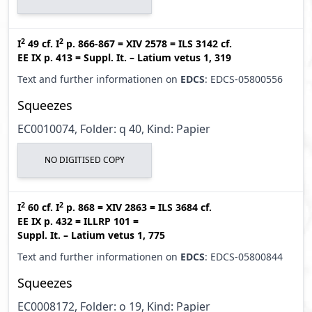
2
2
I
49
cf.
I
p. 866-867
=
XIV 2578
=
ILS 3142
cf.
EE IX p. 413
=
Suppl. It. – Latium vetus 1, 319
Text and further informationen on
EDCS
: EDCS-05800556
Squeezes
EC0010074, Folder: q 40, Kind: Papier
NO DIGITISED COPY
2
2
I
60
cf.
I
p. 868
=
XIV 2863
=
ILS 3684
cf.
EE IX p. 432
=
ILLRP 101
=
Suppl. It. – Latium vetus 1, 775
Text and further informationen on
EDCS
: EDCS-05800844
Squeezes
EC0008172, Folder: o 19, Kind: Papier