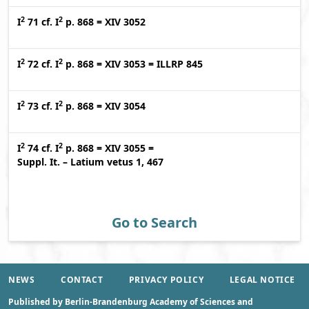
2
2
I
71
cf.
I
p. 868
=
XIV 3052
2
2
I
72
cf.
I
p. 868
=
XIV 3053
=
ILLRP 845
2
2
I
73
cf.
I
p. 868
=
XIV 3054
2
2
I
74
cf.
I
p. 868
=
XIV 3055
=
Suppl. It. – Latium vetus 1, 467
Go to Search
NEWS
CONTACT
PRIVACY POLICY
LEGAL NOTICE
Published by Berlin-Brandenburg Academy of Sciences and