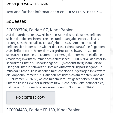
cf.
VI p. 3758
=
ILS 3794
Text and further informationen on
EDCS
: EDCS-19000524
Squeezes
EC0002704, Folder: f 7, Kind: Papier
Auf der Vorderseite bzw. Nicht-Stein-Seite des Abklatsches befindet
sich in der oberen linken Ecke die Fundortsangabe 'Porta Collina (?
Lesung Unsicher): Ball. (Nicht aufgelöst) 1873.'. Am untren Rand
befindet sich in der Mitte wieder das rosa Etikett, darauf die folgenden
Aufschriften: oben (hinter dem vorgedruckten schwarzen 'C.') mit
schwarzer Tinte die CIL-Nummer: 'VI 3692', darunter mit Bleistift die
(moderne) Inventarnummer des Abklatsches: 'EC0002704'; darunter in
schwarzer Tinte als Fundortsangabe: '...(nicht entziffert) viam Portae
Piae'; darunter in schwarzer Tinte als Aufbewahrungsortsangabe: 'in
mus(eo) Kircher', links daneben mit Schablone aufgetragen in Schwarz
die Mappennummer: 'f 7'. Daneben befindet sich am rechten Rand die
CIL Nummer 'VI 3692', welche mit blauem Stift geschrieben ist. In der
unteren linken Ecke der Rückseite bzw. Nicht-Stein-Seite befindet sich,
mit blauem Stift geschrieben, erneut die CIL Nummer 'VI 3692'.
NO DIGITISED COPY
EC0004483, Folder: FF 139, Kind: Papier