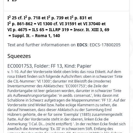
2
2
2
2
I
25
cf.
I
p. 718
et
I
p. 739
et
I
p. 831
et
2
I
p. 861-862
=
VI 1300
cf.
VI 31591
et
VI 37040
et
VI p. 4675
=
ILS 65
=
ILLRP 319
=
Inscr. It. XIII 3, 69
=
Suppl. It. – Roma 1, 140
Text and further informationen on
EDCS
: EDCS-17800205
Squeezes
EC0001753, Folder: FF 13, Kind: Papier
v. 1-10. Auf der Vorderseite klebt oben links das rosa Etikett. Auf dem
rosa Etikett finden sich folgende Aufschriften: oben in schwarzer Tinte
die CIL-Nummer: 'VI 1300'; darunter mit Bleistift die (moderne)
Inventarnummer des Abklatsches: 'EC0001753'; die Zeile der
Fundortangabe ist leer gelassen worden, darunter in schwarzer Tinte
als Aufbewahrungsortangabe: 'in aedib. conservat.', links davon mit
Schablone in Schwarz aufgetragen die Mappennummer: 'FF 13'. Auf der
Vorderseite sind Winkel bzw. halbe eckige Klammern zu sehen, die
darauf hinweisen, dass dieser Abklatsch zu der Sammlung Emil
Hübners gehörte, die er für seine 'Exempla' (1885) zusammengestellt
hatte. Auf der Vorderseite steht in der oberen, linken Ecke die
Anmerkung: 'I Cal. Di... (nicht entziffert) '. In der rechten Ecke findet sich
zweifach die Anmerkung: 'Ex. III' in schwarzem Stift. Entlang des