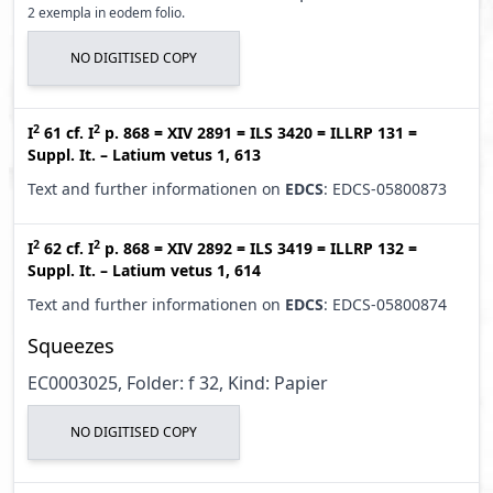
2 exempla in eodem folio.
NO DIGITISED COPY
2
2
I
61
cf.
I
p. 868
=
XIV 2891
=
ILS 3420
=
ILLRP 131
=
Suppl. It. – Latium vetus 1, 613
Text and further informationen on
EDCS
: EDCS-05800873
2
2
I
62
cf.
I
p. 868
=
XIV 2892
=
ILS 3419
=
ILLRP 132
=
Suppl. It. – Latium vetus 1, 614
Text and further informationen on
EDCS
: EDCS-05800874
Squeezes
EC0003025, Folder: f 32, Kind: Papier
NO DIGITISED COPY