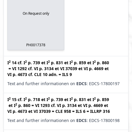
On Request only
PH0017378
2
2
2
2
2
I
14
cf.
I
p. 739
et
I
p. 831
et
I
p. 859
et
I
p. 860
=
VI 1292
cf.
VI p. 3134
et
VI 37039
et
VI p. 4669
et
VI p. 4673
cf.
CLE 10 adn.
=
ILS 9
Text and further informationen on
EDCS
: EDCS-17800197
2
2
2
2
2
I
15
cf.
I
p. 718
et
I
p. 739
et
I
p. 831
et
I
p. 859
2
et
I
p. 860
=
VI 1293
cf.
VI p. 3134
et
VI p. 4669
et
VI p. 4673
et
VI 37039
=
CLE 958
=
ILS 6
=
ILLRP 316
Text and further informationen on
EDCS
: EDCS-17800198