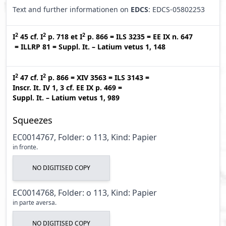
Text and further informationen on
EDCS
: EDCS-05802253
2
2
2
I
45
cf.
I
p. 718
et
I
p. 866
=
ILS 3235
=
EE IX n. 647
=
ILLRP 81
=
Suppl. It. – Latium vetus 1, 148
2
2
I
47
cf.
I
p. 866
=
XIV 3563
=
ILS 3143
=
Inscr. It. IV 1, 3
cf.
EE IX p. 469
=
Suppl. It. – Latium vetus 1, 989
Squeezes
EC0014767, Folder: o 113, Kind: Papier
in fronte.
NO DIGITISED COPY
EC0014768, Folder: o 113, Kind: Papier
in parte aversa.
NO DIGITISED COPY