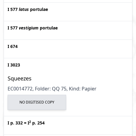
I 577
latus
portulae
I 577
vestigium
portulae
I 674
I 3023
Squeezes
EC0014772, Folder: QQ 75, Kind: Papier
NO DIGITISED COPY
2
I p. 332
=
I
p. 254