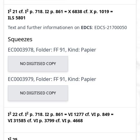
2
2
I
21
cf.
I
p. 718. I2 p. 861
=
X 6838
cf.
X p. 1019
=
ILS 5801
Text and further informationen on
EDCS
: EDCS-21700050
Squeezes
EC0003978, Folder: FF 91, Kind: Papier
NO DIGITISED COPY
EC0003979, Folder: FF 91, Kind: Papier
NO DIGITISED COPY
2
2
I
22
cf.
I
p. 718. I2 p. 861
=
VI 1277
cf.
VI p. 849
=
VI 31585
cf.
VI p. 3799
cf.
VI p. 4668
2
I
25