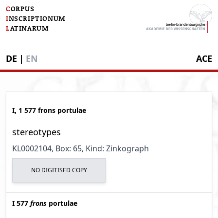
C
ORPUS
I
NSCRIPTIONUM
L
ATINARUM
DE
|
EN
ACE
I, 1 577 frons portulae
stereotypes
KL0002104
, Box: 65
, Kind: Zinkograph
NO DIGITISED COPY
I 577
frons
portulae