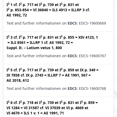
2
2
2
2
I
1
cf.
I
p. 717
et
I
p. 739
et
I
p. 831
et
2
I
p. 853-854
=
VI 36840
=
ILS 4913
=
ILLRP 3
cf.
AE 1992, 72
Text and further informationen on
EDCS
: EDCS-19600669
2
2
2
2
I
3
cf.
I
p. 717
et
I
p. 831
et
I
p. 855
=
XIV 4123, 1
=
ILS 8561
=
ILLRP 1
cf.
AE 1992, 72
=
Suppl. It. – Latium vetus 1, 800
Text and further informationen on
EDCS
: EDCS-19600767
2
2
2
2
I
5
cf.
I
p. 717
et
I
p. 739
et
I
p. 859
et
IX p. 349
=
IX 7858
cf.
IX p. 2745
=
ILLRP 7
=
AE 1991, 567
=
AE 2018, 612
Text and further informationen on
EDCS
: EDCS-19600768
2
2
2
2
2
I
6
cf.
I
p. 718
et
I
p. 739
et
I
p. 831
et
I
p. 859
=
VI 1284
=
VI 31587
cf.
VI 37039
et
VI p. 4669
et
VI 4670
=
ILS 1 v. 1
=
AE 1991, 71