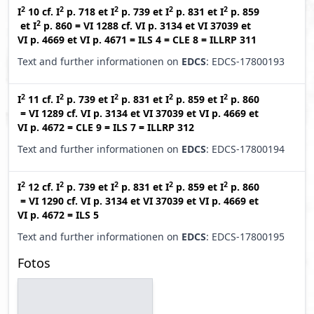
2
2
2
2
2
I
10
cf.
I
p. 718
et
I
p. 739
et
I
p. 831
et
I
p. 859
2
et
I
p. 860
=
VI 1288
cf.
VI p. 3134
et
VI 37039
et
VI p. 4669
et
VI p. 4671
=
ILS 4
=
CLE 8
=
ILLRP 311
Text and further informationen on
EDCS
: EDCS-17800193
2
2
2
2
2
I
11
cf.
I
p. 739
et
I
p. 831
et
I
p. 859
et
I
p. 860
=
VI 1289
cf.
VI p. 3134
et
VI 37039
et
VI p. 4669
et
VI p. 4672
=
CLE 9
=
ILS 7
=
ILLRP 312
Text and further informationen on
EDCS
: EDCS-17800194
2
2
2
2
2
I
12
cf.
I
p. 739
et
I
p. 831
et
I
p. 859
et
I
p. 860
=
VI 1290
cf.
VI p. 3134
et
VI 37039
et
VI p. 4669
et
VI p. 4672
=
ILS 5
Text and further informationen on
EDCS
: EDCS-17800195
Fotos