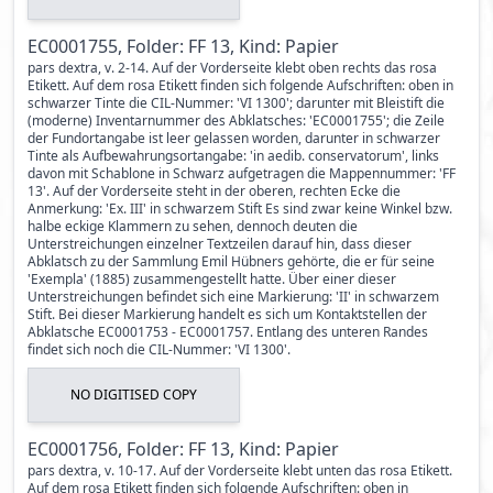
EC0001755, Folder: FF 13, Kind: Papier
pars dextra, v. 2-14. Auf der Vorderseite klebt oben rechts das rosa
Etikett. Auf dem rosa Etikett finden sich folgende Aufschriften: oben in
schwarzer Tinte die CIL-Nummer: 'VI 1300'; darunter mit Bleistift die
(moderne) Inventarnummer des Abklatsches: 'EC0001755'; die Zeile
der Fundortangabe ist leer gelassen worden, darunter in schwarzer
Tinte als Aufbewahrungsortangabe: 'in aedib. conservatorum', links
davon mit Schablone in Schwarz aufgetragen die Mappennummer: 'FF
13'. Auf der Vorderseite steht in der oberen, rechten Ecke die
Anmerkung: 'Ex. III' in schwarzem Stift Es sind zwar keine Winkel bzw.
halbe eckige Klammern zu sehen, dennoch deuten die
Unterstreichungen einzelner Textzeilen darauf hin, dass dieser
Abklatsch zu der Sammlung Emil Hübners gehörte, die er für seine
'Exempla' (1885) zusammengestellt hatte. Über einer dieser
Unterstreichungen befindet sich eine Markierung: 'II' in schwarzem
Stift. Bei dieser Markierung handelt es sich um Kontaktstellen der
Abklatsche EC0001753 - EC0001757. Entlang des unteren Randes
findet sich noch die CIL-Nummer: 'VI 1300'.
NO DIGITISED COPY
EC0001756, Folder: FF 13, Kind: Papier
pars dextra, v. 10-17. Auf der Vorderseite klebt unten das rosa Etikett.
Auf dem rosa Etikett finden sich folgende Aufschriften: oben in