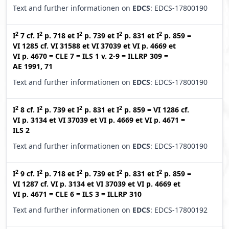
Text and further informationen on
EDCS
: EDCS-17800190
2
2
2
2
2
I
7
cf.
I
p. 718
et
I
p. 739
et
I
p. 831
et
I
p. 859
=
VI 1285
cf.
VI 31588
et
VI 37039
et
VI p. 4669
et
VI p. 4670
=
CLE 7
=
ILS 1 v. 2-9
=
ILLRP 309
=
AE 1991, 71
Text and further informationen on
EDCS
: EDCS-17800190
2
2
2
2
I
8
cf.
I
p. 739
et
I
p. 831
et
I
p. 859
=
VI 1286
cf.
VI p. 3134
et
VI 37039
et
VI p. 4669
et
VI p. 4671
=
ILS 2
Text and further informationen on
EDCS
: EDCS-17800190
2
2
2
2
2
I
9
cf.
I
p. 718
et
I
p. 739
et
I
p. 831
et
I
p. 859
=
VI 1287
cf.
VI p. 3134
et
VI 37039
et
VI p. 4669
et
VI p. 4671
=
CLE 6
=
ILS 3
=
ILLRP 310
Text and further informationen on
EDCS
: EDCS-17800192