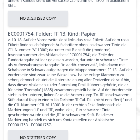
unteren Randes steht die verkürzte CIL-Nummer: '1300' in bläulichem
Stift.
NO DIGITISED COPY
EC0001754, Folder: FF 13, Kind: Papier
v. 10-18. Auf der Vorderseite klebt links das rosa Etikett. Auf dem rosa
Etikett finden sich folgende Aufschriften: oben in schwarzer Tinte die
CIL-Nummer: 'VI 1300'; darunter mit Bleistift die (moderne)
Inventarnummer des Abklatsches: 'EC0001754'; die Zeile der
Fundortangabe ist leer gelassen worden, darunter in schwarzer Tinte
als Aufbewahrungsortangabe: 'in aedib. conservat.', links davon mit
Schablone in Schwarz aufgetragen die Mappennummer: 'FF 13'. Auf der
Vorderseite sind zwar keine Winkel bzw. halbe eckige Klammern zu
sehen, dennoch deutet die Unterstreichung aller Textzeilen darauf hin,
dass dieser Abklatsch zu der Sammlung Emil Hübners gehörte, die er
für seine 'Exempla' (1885) zusammengestellt hatte. Auf der Vorderseite
steht in der unteren, linken Ecke die Anmerkung: 'Ex. III' in schwarzem
Stift, darauf folgt in einem lila Farbton: 'II Cal. Di... (nicht entziffert) ' und
die CIL-Nummer: 'CIL VI 1300'. In der rechten Ecke finden sich die
Markierungen: 'H' und 'III', wobei das ,H’ in schwarzer Tinte
geschrieben wurde und die ,III’ in schwarzem Stift. Bei dieser
Markierung handelt es sich um Kontaktstellen der Abklatsche
EC0001753 - EC0001757.
NO DIGITISED COPY