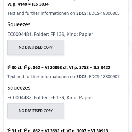
VI p. 4140
=
ILS 3834
Text and further informationen on
EDCS
: EDCS-18300865
Squeezes
EC0004481, Folder: FF 139, Kind: Papier
NO DIGITISED COPY
2
2
I
30
cf.
I
p. 862
=
VI 30898
cf.
VI p. 3758
=
ILS 3422
Text and further informationen on
EDCS
: EDCS-18300907
Squeezes
EC0004482, Folder: FF 139, Kind: Papier
NO DIGITISED COPY
2
2
I
31
cf.
I
p. 862
=
VI 3692
cf.
VI p. 3007
=
VI 30913