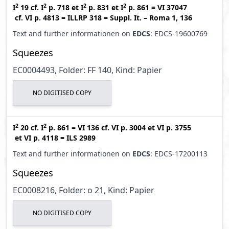
2
2
2
2
I
19
cf.
I
p. 718
et
I
p. 831
et
I
p. 861
=
VI 37047
cf.
VI p. 4813
=
ILLRP 318
=
Suppl. It. – Roma 1, 136
Text and further informationen on
EDCS
: EDCS-19600769
Squeezes
EC0004493, Folder: FF 140, Kind: Papier
NO DIGITISED COPY
2
2
I
20
cf.
I
p. 861
=
VI 136
cf.
VI p. 3004
et
VI p. 3755
et
VI p. 4118
=
ILS 2989
Text and further informationen on
EDCS
: EDCS-17200113
Squeezes
EC0008216, Folder: o 21, Kind: Papier
NO DIGITISED COPY