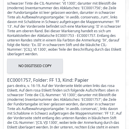
schwarzer Tinte die CIL-Nummer: 'VI 1300'; darunter mit Bleistift die
(moderne) Inventarnummer des Abklatsches: 'EC0001756'; die Zeile
der Fundortangabe ist leer gelassen worden, darunter in schwarzer
Tinte als Aufbewahrungsortangabe: 'in aedib. conservato...rum', links
davon mit Schablone in Schwarz aufgetragen die Mappennummer: 'FF
13'. Auf der Vorderseite befindet sich eine Markierung: 'II' in schwarzer
Tinte am oberen Rand. Bei dieser Markierung handelt es sich um
Kontaktstellen der Abklatsche EC0001753 - EC0001757. Entlang des
unteren Randes steht in einem lila Farbton die Anmerkung: 'IV', darauf
folgt die Notiz: 'Ex. III' in schwarzem Stift und die bläuliche CIL-
Nummer: '[CIL]. VI 1300', wobei Teile der Beschriftung durch das Etikett
überlagert werden.
NO DIGITISED COPY
EC0001757, Folder: FF 13, Kind: Papier
pars dextra, v. 16-19. Auf der Vorderseite klebt unten links das rosa
Etikett. Auf dem rosa Etikett finden sich folgende Aufschriften: oben in
schwarzer Tinte die CIL-Nummer: 'VI 1300'; darunter mit Bleistift die
(moderne) Inventarnummer des Abklatsches: 'EC0001757'; die Zeile
der Fundortangabe ist leer gelassen worden, darunter in schwarzer
Tinte als Aufbewahrungsortangabe: 'in aedib. conservat.', links davon
mit Schablone in Schwarz aufgetragen die Mappennummer: 'FF 13'. Auf
der Vorderseite steht entlang des unteren Randes in bläulichem Stift
die CIL-Nummer: '[CIL V]I 1300', wobei teile der Anmerkung durch das
Etikett überlagert werden. In der unteren, rechten Ecke steht in einem