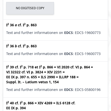
NO DIGITISED COPY
2
2
I
36
a
cf.
I
p. 863
Text and further informationen on
EDCS
: EDCS-19600773
2
2
I
36
b
cf.
I
p. 863
Text and further informationen on
EDCS
: EDCS-19600773
2
2
2
I
39
cf.
I
p. 718
et
I
p. 866
=
VI 2020
cf.
VI p. 864
=
VI 32322
cf.
VI p. 3824
=
XIV 2231
=
EE IX p. 397 n. 655
=
ILS 2990
=
ILLRP 188
=
Suppl. It. – Latium vetus 1, 154
Text and further informationen on
EDCS
: EDCS-05800196
2
2
I
40
cf.
I
p. 866
=
XIV 4269
=
ILS 6128
cf.
EE IX p. 394