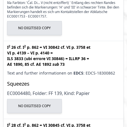
lila Farbton: 'Cal. Di... V (nicht entziffert) ' Entlang des rechten Randes
befinden sich die Markierungen: 'H' und 'III' in schwarzer Tinte. Bei den
Markierungen handelt es sich um Kontaktstellen der Abklatsche
EC0001753 - EC0001757.
NO DIGITISED COPY
2
2
I
26
cf.
I
p. 862
=
VI 30842
cf.
VI p. 3758
et
VI p. 4139 – VI p. 4140
=
ILS 3833 (ubi errore VI 30846
)
=
ILLRP 36
=
AE 1890, 85
cf.
AE 1892
sub
73
Text and further informationen on
EDCS
: EDCS-18300862
Squeezes
EC0004480, Folder: FF 139, Kind: Papier
NO DIGITISED COPY
2
2
I
28
cf.
I
p. 862
=
VI 30845
cf.
VI p. 3758
et