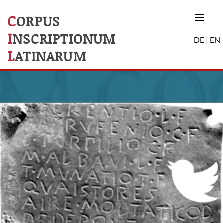
C
ORPUS
I
NSCRIPTIONUM
DE
|
EN
L
ATINARUM