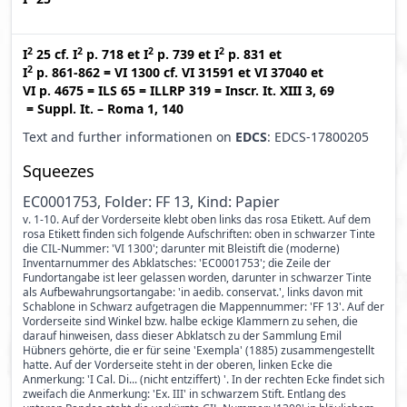
2
2
2
2
I
25
cf.
I
p. 718
et
I
p. 739
et
I
p. 831
et
2
I
p. 861-862
=
VI 1300
cf.
VI 31591
et
VI 37040
et
VI p. 4675
=
ILS 65
=
ILLRP 319
=
Inscr. It. XIII 3, 69
=
Suppl. It. – Roma 1, 140
Text and further informationen on
EDCS
: EDCS-17800205
Squeezes
EC0001753, Folder: FF 13, Kind: Papier
v. 1-10. Auf der Vorderseite klebt oben links das rosa Etikett. Auf dem
rosa Etikett finden sich folgende Aufschriften: oben in schwarzer Tinte
die CIL-Nummer: 'VI 1300'; darunter mit Bleistift die (moderne)
Inventarnummer des Abklatsches: 'EC0001753'; die Zeile der
Fundortangabe ist leer gelassen worden, darunter in schwarzer Tinte
als Aufbewahrungsortangabe: 'in aedib. conservat.', links davon mit
Schablone in Schwarz aufgetragen die Mappennummer: 'FF 13'. Auf der
Vorderseite sind Winkel bzw. halbe eckige Klammern zu sehen, die
darauf hinweisen, dass dieser Abklatsch zu der Sammlung Emil
Hübners gehörte, die er für seine 'Exempla' (1885) zusammengestellt
hatte. Auf der Vorderseite steht in der oberen, linken Ecke die
Anmerkung: 'I Cal. Di... (nicht entziffert) '. In der rechten Ecke findet sich
zweifach die Anmerkung: 'Ex. III' in schwarzem Stift. Entlang des