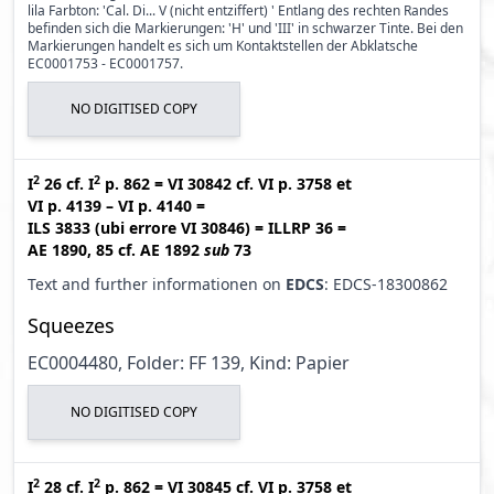
lila Farbton: 'Cal. Di... V (nicht entziffert) ' Entlang des rechten Randes
befinden sich die Markierungen: 'H' und 'III' in schwarzer Tinte. Bei den
Markierungen handelt es sich um Kontaktstellen der Abklatsche
EC0001753 - EC0001757.
NO DIGITISED COPY
2
2
I
26
cf.
I
p. 862
=
VI 30842
cf.
VI p. 3758
et
VI p. 4139 – VI p. 4140
=
ILS 3833 (ubi errore VI 30846
)
=
ILLRP 36
=
AE 1890, 85
cf.
AE 1892
sub
73
Text and further informationen on
EDCS
: EDCS-18300862
Squeezes
EC0004480, Folder: FF 139, Kind: Papier
NO DIGITISED COPY
2
2
I
28
cf.
I
p. 862
=
VI 30845
cf.
VI p. 3758
et