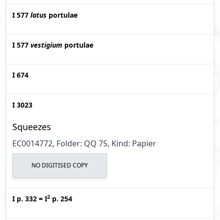
I 577
latus
portulae
I 577
vestigium
portulae
I 674
I 3023
Squeezes
EC0014772, Folder: QQ 75, Kind: Papier
NO DIGITISED COPY
2
I p. 332
=
I
p. 254