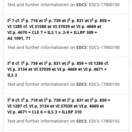
Text and further informationen on
EDCS
: EDCS-17800190
2
2
2
2
2
I
7
cf.
I
p. 718
et
I
p. 739
et
I
p. 831
et
I
p. 859
=
VI 1285
cf.
VI 31588
et
VI 37039
et
VI p. 4669
et
VI p. 4670
=
CLE 7
=
ILS 1 v. 2-9
=
ILLRP 309
=
AE 1991, 71
Text and further informationen on
EDCS
: EDCS-17800190
2
2
2
2
I
8
cf.
I
p. 739
et
I
p. 831
et
I
p. 859
=
VI 1286
cf.
VI p. 3134
et
VI 37039
et
VI p. 4669
et
VI p. 4671
=
ILS 2
Text and further informationen on
EDCS
: EDCS-17800190
2
2
2
2
2
I
9
cf.
I
p. 718
et
I
p. 739
et
I
p. 831
et
I
p. 859
=
VI 1287
cf.
VI p. 3134
et
VI 37039
et
VI p. 4669
et
VI p. 4671
=
CLE 6
=
ILS 3
=
ILLRP 310
Text and further informationen on
EDCS
: EDCS-17800192