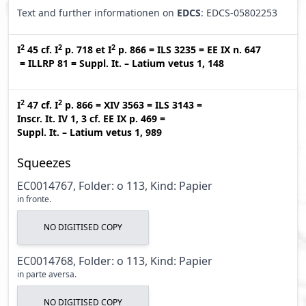
Text and further informationen on
EDCS
: EDCS-05802253
2
2
2
I
45
cf.
I
p. 718
et
I
p. 866
=
ILS 3235
=
EE IX n. 647
=
ILLRP 81
=
Suppl. It. – Latium vetus 1, 148
2
2
I
47
cf.
I
p. 866
=
XIV 3563
=
ILS 3143
=
Inscr. It. IV 1, 3
cf.
EE IX p. 469
=
Suppl. It. – Latium vetus 1, 989
Squeezes
EC0014767, Folder: o 113, Kind: Papier
in fronte.
NO DIGITISED COPY
EC0014768, Folder: o 113, Kind: Papier
in parte aversa.
NO DIGITISED COPY