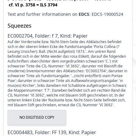
cf.
VI p. 3758
=
ILS 3794
Text and further informationen on
EDCS
: EDCS-19000524
Squeezes
EC0002704, Folder: f 7, Kind: Papier
Auf der Vorderseite bzw. Nicht-Stein-Seite des Abklatsches befindet
sich in der oberen linken Ecke die Fundortsangabe 'Porta Collina (?
Lesung Unsicher): Ball. (Nicht aufgelöst) 1873.'. Am untren Rand
befindet sich in der Mitte wieder das rosa Etikett, darauf die folgenden
Aufschriften: oben (hinter dem vorgedruckten schwarzen 'C.') mit
schwarzer Tinte die CIL-Nummer: 'VI 3692', darunter mit Bleistift die
(moderne) Inventarnummer des Abklatsches: 'EC0002704'; darunter in
schwarzer Tinte als Fundortsangabe: '...(nicht entziffert) viam Portae
Piae'; darunter in schwarzer Tinte als Aufbewahrungsortsangabe: 'in
mus(eo) Kircher', links daneben mit Schablone aufgetragen in Schwarz
die Mappennummer: 'f 7'. Daneben befindet sich am rechten Rand die
CIL Nummer 'VI 3692', welche mit blauem Stift geschrieben ist. In der
unteren linken Ecke der Rückseite bzw. Nicht-Stein-Seite befindet sich,
mit blauem Stift geschrieben, erneut die CIL Nummer 'VI 3692'.
NO DIGITISED COPY
EC0004483, Folder: FF 139, Kind: Papier