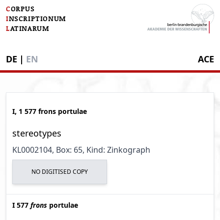
C
ORPUS
I
NSCRIPTIONUM
L
ATINARUM
DE
|
EN
ACE
I, 1 577 frons portulae
stereotypes
KL0002104
, Box: 65
, Kind: Zinkograph
NO DIGITISED COPY
I 577
frons
portulae