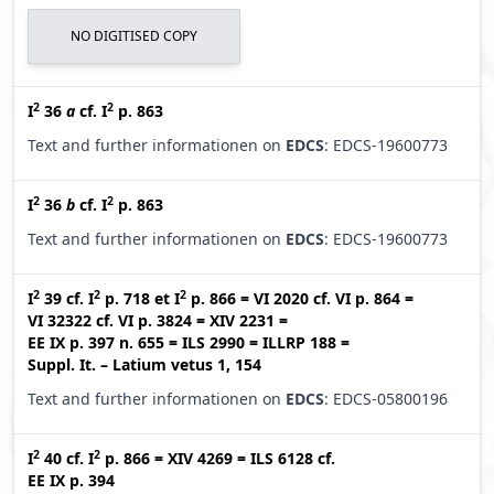
NO DIGITISED COPY
2
2
I
36
a
cf.
I
p. 863
Text and further informationen on
EDCS
: EDCS-19600773
2
2
I
36
b
cf.
I
p. 863
Text and further informationen on
EDCS
: EDCS-19600773
2
2
2
I
39
cf.
I
p. 718
et
I
p. 866
=
VI 2020
cf.
VI p. 864
=
VI 32322
cf.
VI p. 3824
=
XIV 2231
=
EE IX p. 397 n. 655
=
ILS 2990
=
ILLRP 188
=
Suppl. It. – Latium vetus 1, 154
Text and further informationen on
EDCS
: EDCS-05800196
2
2
I
40
cf.
I
p. 866
=
XIV 4269
=
ILS 6128
cf.
EE IX p. 394