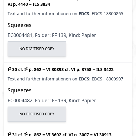
VI p. 4140
=
ILS 3834
Text and further informationen on
EDCS
: EDCS-18300865
Squeezes
EC0004481, Folder: FF 139, Kind: Papier
NO DIGITISED COPY
2
2
I
30
cf.
I
p. 862
=
VI 30898
cf.
VI p. 3758
=
ILS 3422
Text and further informationen on
EDCS
: EDCS-18300907
Squeezes
EC0004482, Folder: FF 139, Kind: Papier
NO DIGITISED COPY
2
2
I
31
cf.
I
p. 862
=
VI 3692
cf.
VI p. 3007
=
VI 30913