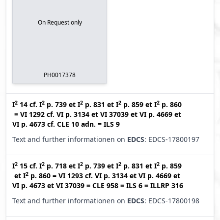
On Request only
PH0017378
2
2
2
2
2
I
14
cf.
I
p. 739
et
I
p. 831
et
I
p. 859
et
I
p. 860
=
VI 1292
cf.
VI p. 3134
et
VI 37039
et
VI p. 4669
et
VI p. 4673
cf.
CLE 10 adn.
=
ILS 9
Text and further informationen on
EDCS
: EDCS-17800197
2
2
2
2
2
I
15
cf.
I
p. 718
et
I
p. 739
et
I
p. 831
et
I
p. 859
2
et
I
p. 860
=
VI 1293
cf.
VI p. 3134
et
VI p. 4669
et
VI p. 4673
et
VI 37039
=
CLE 958
=
ILS 6
=
ILLRP 316
Text and further informationen on
EDCS
: EDCS-17800198