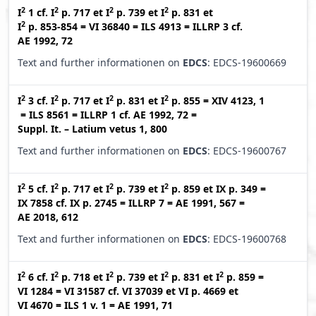
2
2
2
2
I
1
cf.
I
p. 717
et
I
p. 739
et
I
p. 831
et
2
I
p. 853-854
=
VI 36840
=
ILS 4913
=
ILLRP 3
cf.
AE 1992, 72
Text and further informationen on
EDCS
: EDCS-19600669
2
2
2
2
I
3
cf.
I
p. 717
et
I
p. 831
et
I
p. 855
=
XIV 4123, 1
=
ILS 8561
=
ILLRP 1
cf.
AE 1992, 72
=
Suppl. It. – Latium vetus 1, 800
Text and further informationen on
EDCS
: EDCS-19600767
2
2
2
2
I
5
cf.
I
p. 717
et
I
p. 739
et
I
p. 859
et
IX p. 349
=
IX 7858
cf.
IX p. 2745
=
ILLRP 7
=
AE 1991, 567
=
AE 2018, 612
Text and further informationen on
EDCS
: EDCS-19600768
2
2
2
2
2
I
6
cf.
I
p. 718
et
I
p. 739
et
I
p. 831
et
I
p. 859
=
VI 1284
=
VI 31587
cf.
VI 37039
et
VI p. 4669
et
VI 4670
=
ILS 1 v. 1
=
AE 1991, 71