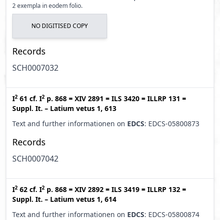
2 exempla in eodem folio.
NO DIGITISED COPY
Records
SCH0007032
2
2
I
61
cf.
I
p. 868
=
XIV 2891
=
ILS 3420
=
ILLRP 131
=
Suppl. It. – Latium vetus 1, 613
Text and further informationen on
EDCS
: EDCS-05800873
Records
SCH0007042
2
2
I
62
cf.
I
p. 868
=
XIV 2892
=
ILS 3419
=
ILLRP 132
=
Suppl. It. – Latium vetus 1, 614
Text and further informationen on
EDCS
: EDCS-05800874