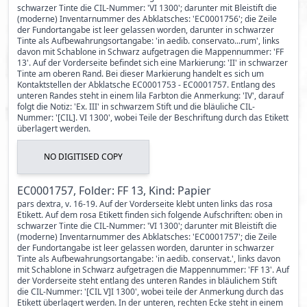
schwarzer Tinte die CIL-Nummer: 'VI 1300'; darunter mit Bleistift die
(moderne) Inventarnummer des Abklatsches: 'EC0001756'; die Zeile
der Fundortangabe ist leer gelassen worden, darunter in schwarzer
Tinte als Aufbewahrungsortangabe: 'in aedib. conservato...rum', links
davon mit Schablone in Schwarz aufgetragen die Mappennummer: 'FF
13'. Auf der Vorderseite befindet sich eine Markierung: 'II' in schwarzer
Tinte am oberen Rand. Bei dieser Markierung handelt es sich um
Kontaktstellen der Abklatsche EC0001753 - EC0001757. Entlang des
unteren Randes steht in einem lila Farbton die Anmerkung: 'IV', darauf
folgt die Notiz: 'Ex. III' in schwarzem Stift und die bläuliche CIL-
Nummer: '[CIL]. VI 1300', wobei Teile der Beschriftung durch das Etikett
überlagert werden.
NO DIGITISED COPY
EC0001757, Folder: FF 13, Kind: Papier
pars dextra, v. 16-19. Auf der Vorderseite klebt unten links das rosa
Etikett. Auf dem rosa Etikett finden sich folgende Aufschriften: oben in
schwarzer Tinte die CIL-Nummer: 'VI 1300'; darunter mit Bleistift die
(moderne) Inventarnummer des Abklatsches: 'EC0001757'; die Zeile
der Fundortangabe ist leer gelassen worden, darunter in schwarzer
Tinte als Aufbewahrungsortangabe: 'in aedib. conservat.', links davon
mit Schablone in Schwarz aufgetragen die Mappennummer: 'FF 13'. Auf
der Vorderseite steht entlang des unteren Randes in bläulichem Stift
die CIL-Nummer: '[CIL V]I 1300', wobei teile der Anmerkung durch das
Etikett überlagert werden. In der unteren, rechten Ecke steht in einem