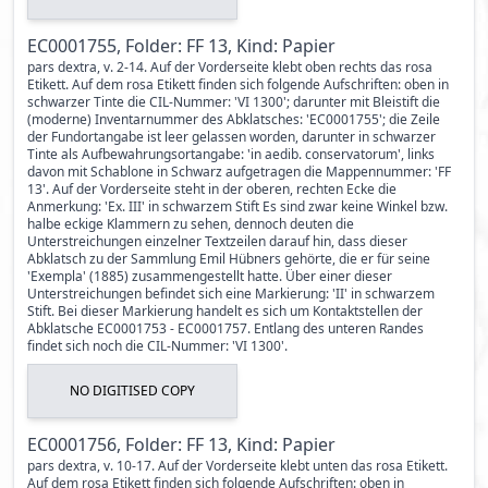
EC0001755, Folder: FF 13, Kind: Papier
pars dextra, v. 2-14. Auf der Vorderseite klebt oben rechts das rosa
Etikett. Auf dem rosa Etikett finden sich folgende Aufschriften: oben in
schwarzer Tinte die CIL-Nummer: 'VI 1300'; darunter mit Bleistift die
(moderne) Inventarnummer des Abklatsches: 'EC0001755'; die Zeile
der Fundortangabe ist leer gelassen worden, darunter in schwarzer
Tinte als Aufbewahrungsortangabe: 'in aedib. conservatorum', links
davon mit Schablone in Schwarz aufgetragen die Mappennummer: 'FF
13'. Auf der Vorderseite steht in der oberen, rechten Ecke die
Anmerkung: 'Ex. III' in schwarzem Stift Es sind zwar keine Winkel bzw.
halbe eckige Klammern zu sehen, dennoch deuten die
Unterstreichungen einzelner Textzeilen darauf hin, dass dieser
Abklatsch zu der Sammlung Emil Hübners gehörte, die er für seine
'Exempla' (1885) zusammengestellt hatte. Über einer dieser
Unterstreichungen befindet sich eine Markierung: 'II' in schwarzem
Stift. Bei dieser Markierung handelt es sich um Kontaktstellen der
Abklatsche EC0001753 - EC0001757. Entlang des unteren Randes
findet sich noch die CIL-Nummer: 'VI 1300'.
NO DIGITISED COPY
EC0001756, Folder: FF 13, Kind: Papier
pars dextra, v. 10-17. Auf der Vorderseite klebt unten das rosa Etikett.
Auf dem rosa Etikett finden sich folgende Aufschriften: oben in