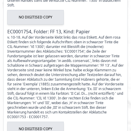
unteren Randes steht die verkürzte CIL-Nummer: '1300' in bläulichem
Stift.
NO DIGITISED COPY
EC0001754, Folder: FF 13, Kind: Papier
v. 10-18. Auf der Vorderseite klebt links das rosa Etikett. Auf dem rosa
Etikett finden sich folgende Aufschriften: oben in schwarzer Tinte die
CIL-Nummer: 'VI 1300'; darunter mit Bleistift die (moderne)
Inventarnummer des Abklatsches: 'EC0001754'; die Zeile der
Fundortangabe ist leer gelassen worden, darunter in schwarzer Tinte
als Aufbewahrungsortangabe: 'in aedib. conservat.', links davon mit
Schablone in Schwarz aufgetragen die Mappennummer: 'FF 13'. Auf der
Vorderseite sind zwar keine Winkel bzw. halbe eckige Klammern zu
sehen, dennoch deutet die Unterstreichung aller Textzeilen darauf hin,
dass dieser Abklatsch zu der Sammlung Emil Hübners gehörte, die er
für seine 'Exempla' (1885) zusammengestellt hatte. Auf der Vorderseite
steht in der unteren, linken Ecke die Anmerkung: 'Ex. III' in schwarzem
Stift, darauf folgt in einem lila Farbton: 'II Cal. Di... (nicht entziffert) ' und
die CIL-Nummer: 'CIL VI 1300'. In der rechten Ecke finden sich die
Markierungen: 'H' und 'III', wobei das ,H’ in schwarzer Tinte
geschrieben wurde und die ,III’ in schwarzem Stift. Bei dieser
Markierung handelt es sich um Kontaktstellen der Abklatsche
EC0001753 - EC0001757.
NO DIGITISED COPY