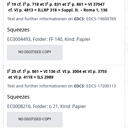
2
2
2
2
I
19
cf.
I
p. 718
et
I
p. 831
et
I
p. 861
=
VI 37047
cf.
VI p. 4813
=
ILLRP 318
=
Suppl. It. – Roma 1, 136
Text and further informationen on
EDCS
: EDCS-19600769
Squeezes
EC0004493, Folder: FF 140, Kind: Papier
NO DIGITISED COPY
2
2
I
20
cf.
I
p. 861
=
VI 136
cf.
VI p. 3004
et
VI p. 3755
et
VI p. 4118
=
ILS 2989
Text and further informationen on
EDCS
: EDCS-17200113
Squeezes
EC0008216, Folder: o 21, Kind: Papier
NO DIGITISED COPY