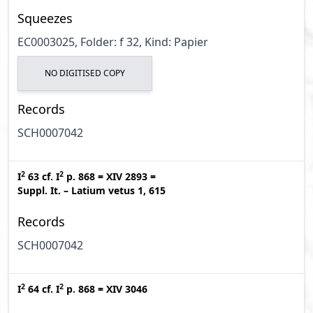
Squeezes
EC0003025, Folder: f 32, Kind: Papier
NO DIGITISED COPY
Records
SCH0007042
2
2
I
63
cf.
I
p. 868
=
XIV 2893
=
Suppl. It. – Latium vetus 1, 615
Records
SCH0007042
2
2
I
64
cf.
I
p. 868
=
XIV 3046