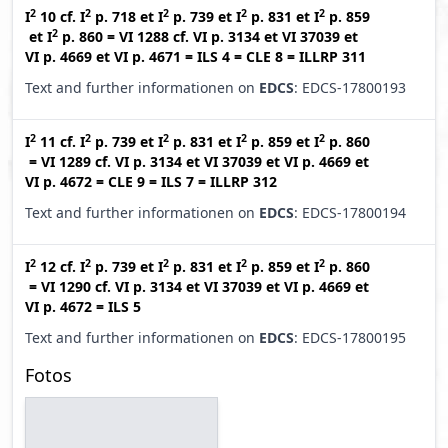
2
2
2
2
2
I
10
cf.
I
p. 718
et
I
p. 739
et
I
p. 831
et
I
p. 859
2
et
I
p. 860
=
VI 1288
cf.
VI p. 3134
et
VI 37039
et
VI p. 4669
et
VI p. 4671
=
ILS 4
=
CLE 8
=
ILLRP 311
Text and further informationen on
EDCS
: EDCS-17800193
2
2
2
2
2
I
11
cf.
I
p. 739
et
I
p. 831
et
I
p. 859
et
I
p. 860
=
VI 1289
cf.
VI p. 3134
et
VI 37039
et
VI p. 4669
et
VI p. 4672
=
CLE 9
=
ILS 7
=
ILLRP 312
Text and further informationen on
EDCS
: EDCS-17800194
2
2
2
2
2
I
12
cf.
I
p. 739
et
I
p. 831
et
I
p. 859
et
I
p. 860
=
VI 1290
cf.
VI p. 3134
et
VI 37039
et
VI p. 4669
et
VI p. 4672
=
ILS 5
Text and further informationen on
EDCS
: EDCS-17800195
Fotos