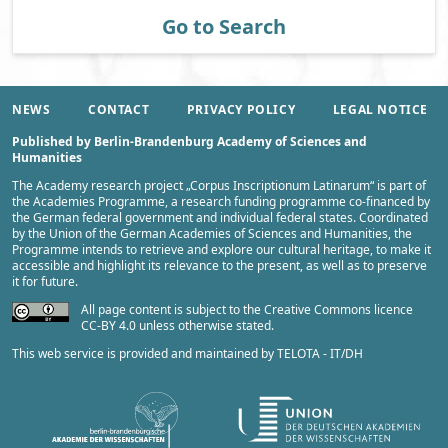
Go to Search
NEWS
CONTACT
PRIVACY POLICY
LEGAL NOTICE
Published by Berlin-Brandenburg Academy of Sciences and
Humanities
The Academy research project „
Corpus Inscriptionum Latinarum
“ is part of
the
Academies Programme
, a research funding programme co-financed by
the German federal government and individual federal states. Coordinated
by the
Union of the German Academies of Sciences and Humanities
, the
Programme intends to retrieve and explore our cultural heritage, to make it
accessible and highlight its relevance to the present, as well as to preserve
it for future.
All page content is subject to the Creative Commons licence
CC-BY 4.0 unless otherwise stated.
This web service is provided and maintained by
TELOTA - IT/DH