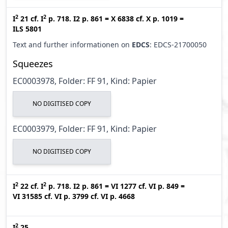
2
2
I
21
cf.
I
p. 718. I2 p. 861
=
X 6838
cf.
X p. 1019
=
ILS 5801
Text and further informationen on
EDCS
: EDCS-21700050
Squeezes
EC0003978, Folder: FF 91, Kind: Papier
NO DIGITISED COPY
EC0003979, Folder: FF 91, Kind: Papier
NO DIGITISED COPY
2
2
I
22
cf.
I
p. 718. I2 p. 861
=
VI 1277
cf.
VI p. 849
=
VI 31585
cf.
VI p. 3799
cf.
VI p. 4668
2
I
25