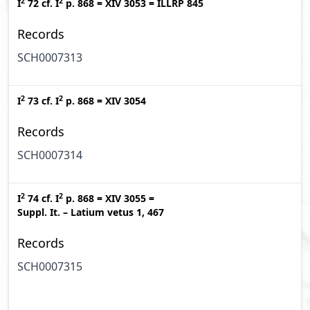
2
2
I
72
cf.
I
p. 868
=
XIV 3053
=
ILLRP 845
Records
SCH0007313
2
2
I
73
cf.
I
p. 868
=
XIV 3054
Records
SCH0007314
2
2
I
74
cf.
I
p. 868
=
XIV 3055
=
Suppl. It. – Latium vetus 1, 467
Records
SCH0007315