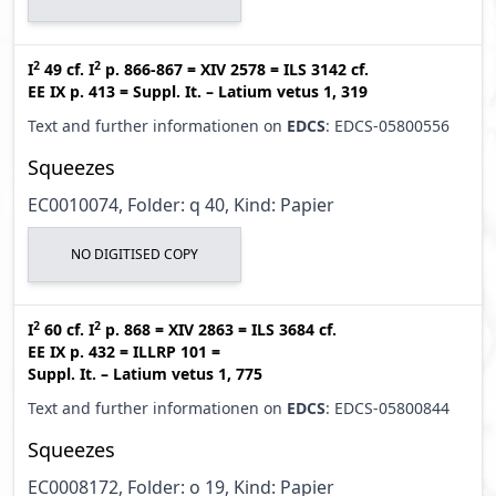
2
2
I
49
cf.
I
p. 866-867
=
XIV 2578
=
ILS 3142
cf.
EE IX p. 413
=
Suppl. It. – Latium vetus 1, 319
Text and further informationen on
EDCS
: EDCS-05800556
Squeezes
EC0010074, Folder: q 40, Kind: Papier
NO DIGITISED COPY
2
2
I
60
cf.
I
p. 868
=
XIV 2863
=
ILS 3684
cf.
EE IX p. 432
=
ILLRP 101
=
Suppl. It. – Latium vetus 1, 775
Text and further informationen on
EDCS
: EDCS-05800844
Squeezes
EC0008172, Folder: o 19, Kind: Papier