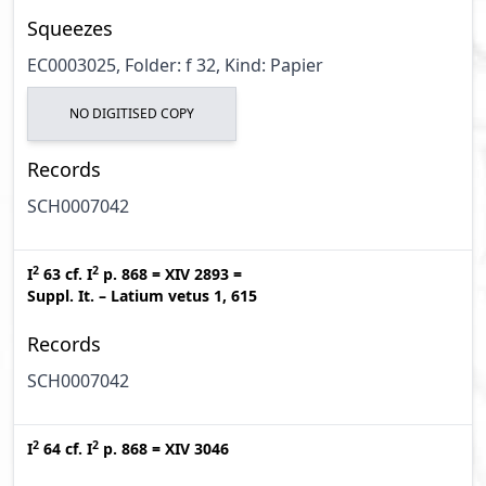
Squeezes
EC0003025, Folder: f 32, Kind: Papier
NO DIGITISED COPY
Records
SCH0007042
2
2
I
63
cf.
I
p. 868
=
XIV 2893
=
Suppl. It. – Latium vetus 1, 615
Records
SCH0007042
2
2
I
64
cf.
I
p. 868
=
XIV 3046