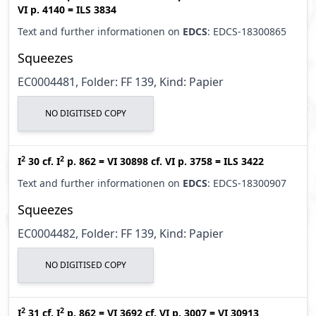
VI p. 4140
=
ILS 3834
Text and further informationen on
EDCS
: EDCS-18300865
Squeezes
EC0004481, Folder: FF 139, Kind: Papier
NO DIGITISED COPY
2
2
I
30
cf.
I
p. 862
=
VI 30898
cf.
VI p. 3758
=
ILS 3422
Text and further informationen on
EDCS
: EDCS-18300907
Squeezes
EC0004482, Folder: FF 139, Kind: Papier
NO DIGITISED COPY
2
2
I
31
cf.
I
p. 862
=
VI 3692
cf.
VI p. 3007
=
VI 30913