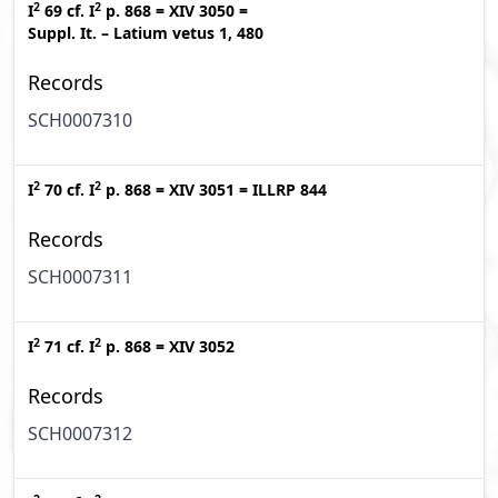
2
2
I
69
cf.
I
p. 868
=
XIV 3050
=
Suppl. It. – Latium vetus 1, 480
Records
SCH0007310
2
2
I
70
cf.
I
p. 868
=
XIV 3051
=
ILLRP 844
Records
SCH0007311
2
2
I
71
cf.
I
p. 868
=
XIV 3052
Records
SCH0007312