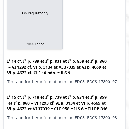
On Request only
PH0017378
2
2
2
2
2
I
14
cf.
I
p. 739
et
I
p. 831
et
I
p. 859
et
I
p. 860
=
VI 1292
cf.
VI p. 3134
et
VI 37039
et
VI p. 4669
et
VI p. 4673
cf.
CLE 10 adn.
=
ILS 9
Text and further informationen on
EDCS
: EDCS-17800197
2
2
2
2
2
I
15
cf.
I
p. 718
et
I
p. 739
et
I
p. 831
et
I
p. 859
2
et
I
p. 860
=
VI 1293
cf.
VI p. 3134
et
VI p. 4669
et
VI p. 4673
et
VI 37039
=
CLE 958
=
ILS 6
=
ILLRP 316
Text and further informationen on
EDCS
: EDCS-17800198