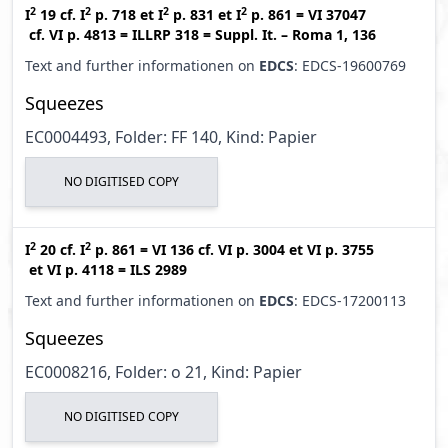
2
2
2
2
I
19
cf.
I
p. 718
et
I
p. 831
et
I
p. 861
=
VI 37047
cf.
VI p. 4813
=
ILLRP 318
=
Suppl. It. – Roma 1, 136
Text and further informationen on
EDCS
: EDCS-19600769
Squeezes
EC0004493, Folder: FF 140, Kind: Papier
NO DIGITISED COPY
2
2
I
20
cf.
I
p. 861
=
VI 136
cf.
VI p. 3004
et
VI p. 3755
et
VI p. 4118
=
ILS 2989
Text and further informationen on
EDCS
: EDCS-17200113
Squeezes
EC0008216, Folder: o 21, Kind: Papier
NO DIGITISED COPY