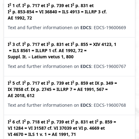
2
2
2
2
I
1
cf.
I
p. 717
et
I
p. 739
et
I
p. 831
et
2
I
p. 853-854
=
VI 36840
=
ILS 4913
=
ILLRP 3
cf.
AE 1992, 72
Text and further informationen on
EDCS
: EDCS-19600669
2
2
2
2
I
3
cf.
I
p. 717
et
I
p. 831
et
I
p. 855
=
XIV 4123, 1
=
ILS 8561
=
ILLRP 1
cf.
AE 1992, 72
=
Suppl. It. – Latium vetus 1, 800
Text and further informationen on
EDCS
: EDCS-19600767
2
2
2
2
I
5
cf.
I
p. 717
et
I
p. 739
et
I
p. 859
et
IX p. 349
=
IX 7858
cf.
IX p. 2745
=
ILLRP 7
=
AE 1991, 567
=
AE 2018, 612
Text and further informationen on
EDCS
: EDCS-19600768
2
2
2
2
2
I
6
cf.
I
p. 718
et
I
p. 739
et
I
p. 831
et
I
p. 859
=
VI 1284
=
VI 31587
cf.
VI 37039
et
VI p. 4669
et
VI 4670
=
ILS 1 v. 1
=
AE 1991, 71