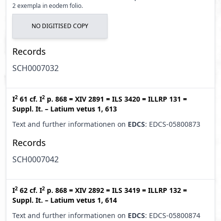
2 exempla in eodem folio.
NO DIGITISED COPY
Records
SCH0007032
2
2
I
61
cf.
I
p. 868
=
XIV 2891
=
ILS 3420
=
ILLRP 131
=
Suppl. It. – Latium vetus 1, 613
Text and further informationen on
EDCS
: EDCS-05800873
Records
SCH0007042
2
2
I
62
cf.
I
p. 868
=
XIV 2892
=
ILS 3419
=
ILLRP 132
=
Suppl. It. – Latium vetus 1, 614
Text and further informationen on
EDCS
: EDCS-05800874