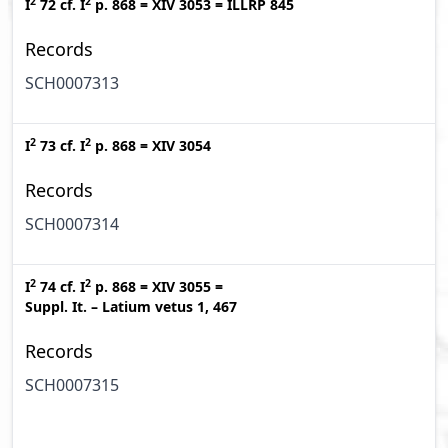
2
2
I
72
cf.
I
p. 868
=
XIV 3053
=
ILLRP 845
Records
SCH0007313
2
2
I
73
cf.
I
p. 868
=
XIV 3054
Records
SCH0007314
2
2
I
74
cf.
I
p. 868
=
XIV 3055
=
Suppl. It. – Latium vetus 1, 467
Records
SCH0007315