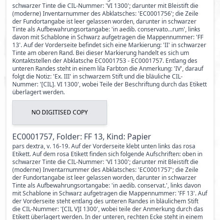
schwarzer Tinte die CIL-Nummer: 'VI 1300'; darunter mit Bleistift die
(moderne) Inventarnummer des Abklatsches: 'EC0001756'; die Zeile
der Fundortangabe ist leer gelassen worden, darunter in schwarzer
Tinte als Aufbewahrungsortangabe: 'in aedib. conservato...rum', links
davon mit Schablone in Schwarz aufgetragen die Mappennummer: 'FF
13'. Auf der Vorderseite befindet sich eine Markierung: 'II' in schwarzer
Tinte am oberen Rand. Bei dieser Markierung handelt es sich um
Kontaktstellen der Abklatsche EC0001753 - EC0001757. Entlang des
unteren Randes steht in einem lila Farbton die Anmerkung: 'IV', darauf
folgt die Notiz: 'Ex. III' in schwarzem Stift und die bläuliche CIL-
Nummer: '[CIL]. VI 1300', wobei Teile der Beschriftung durch das Etikett
überlagert werden.
NO DIGITISED COPY
EC0001757, Folder: FF 13, Kind: Papier
pars dextra, v. 16-19. Auf der Vorderseite klebt unten links das rosa
Etikett. Auf dem rosa Etikett finden sich folgende Aufschriften: oben in
schwarzer Tinte die CIL-Nummer: 'VI 1300'; darunter mit Bleistift die
(moderne) Inventarnummer des Abklatsches: 'EC0001757'; die Zeile
der Fundortangabe ist leer gelassen worden, darunter in schwarzer
Tinte als Aufbewahrungsortangabe: 'in aedib. conservat.', links davon
mit Schablone in Schwarz aufgetragen die Mappennummer: 'FF 13'. Auf
der Vorderseite steht entlang des unteren Randes in bläulichem Stift
die CIL-Nummer: '[CIL V]I 1300', wobei teile der Anmerkung durch das
Etikett überlagert werden. In der unteren, rechten Ecke steht in einem