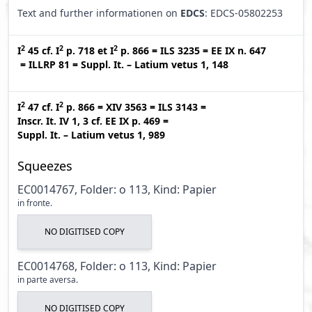
Text and further informationen on
EDCS
: EDCS-05802253
2
2
2
I
45
cf.
I
p. 718
et
I
p. 866
=
ILS 3235
=
EE IX n. 647
=
ILLRP 81
=
Suppl. It. – Latium vetus 1, 148
2
2
I
47
cf.
I
p. 866
=
XIV 3563
=
ILS 3143
=
Inscr. It. IV 1, 3
cf.
EE IX p. 469
=
Suppl. It. – Latium vetus 1, 989
Squeezes
EC0014767, Folder: o 113, Kind: Papier
in fronte.
NO DIGITISED COPY
EC0014768, Folder: o 113, Kind: Papier
in parte aversa.
NO DIGITISED COPY