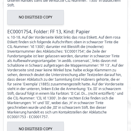
unteren Randes steht die verkürzte CIL-Nummer: '1300' in bläulichem
Stift.
NO DIGITISED COPY
EC0001754, Folder: FF 13, Kind: Papier
v. 10-18. Auf der Vorderseite klebt links das rosa Etikett. Auf dem rosa
Etikett finden sich folgende Aufschriften: oben in schwarzer Tinte die
CIL-Nummer: 'VI 1300'; darunter mit Bleistift die (moderne)
Inventarnummer des Abklatsches: 'EC0001754'; die Zeile der
Fundortangabe ist leer gelassen worden, darunter in schwarzer Tinte
als Aufbewahrungsortangabe: 'in aedib. conservat.', links davon mit
Schablone in Schwarz aufgetragen die Mappennummer: 'FF 13'. Auf der
Vorderseite sind zwar keine Winkel bzw. halbe eckige Klammern zu
sehen, dennoch deutet die Unterstreichung aller Textzeilen darauf hin,
dass dieser Abklatsch zu der Sammlung Emil Hübners gehörte, die er
für seine 'Exempla' (1885) zusammengestellt hatte. Auf der Vorderseite
steht in der unteren, linken Ecke die Anmerkung: 'Ex. III' in schwarzem
Stift, darauf folgt in einem lila Farbton: 'II Cal. Di... (nicht entziffert) ' und
die CIL-Nummer: 'CIL VI 1300'. In der rechten Ecke finden sich die
Markierungen: 'H' und 'III', wobei das ,H’ in schwarzer Tinte
geschrieben wurde und die ,III’ in schwarzem Stift. Bei dieser
Markierung handelt es sich um Kontaktstellen der Abklatsche
EC0001753 - EC0001757.
NO DIGITISED COPY