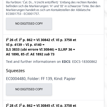
lila Farbton: 'Cal. Di... V (nicht entziffert) ' Entlang des rechten Randes
befinden sich die Markierungen: 'H' und 'III' in schwarzer Tinte. Bei den
Markierungen handelt es sich um Kontaktstellen der Abklatsche
EC0001753 - EC0001757.
NO DIGITISED COPY
2
2
I
26
cf.
I
p. 862
=
VI 30842
cf.
VI p. 3758
et
VI p. 4139 – VI p. 4140
=
ILS 3833 (ubi errore VI 30846
)
=
ILLRP 36
=
AE 1890, 85
cf.
AE 1892
sub
73
Text and further informationen on
EDCS
: EDCS-18300862
Squeezes
EC0004480, Folder: FF 139, Kind: Papier
NO DIGITISED COPY
2
2
I
28
cf.
I
p. 862
=
VI 30845
cf.
VI p. 3758
et