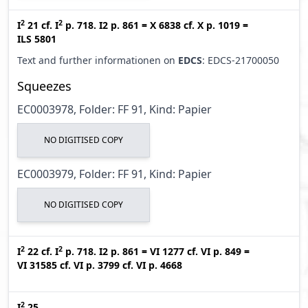
2
2
I
21
cf.
I
p. 718. I2 p. 861
=
X 6838
cf.
X p. 1019
=
ILS 5801
Text and further informationen on
EDCS
: EDCS-21700050
Squeezes
EC0003978, Folder: FF 91, Kind: Papier
NO DIGITISED COPY
EC0003979, Folder: FF 91, Kind: Papier
NO DIGITISED COPY
2
2
I
22
cf.
I
p. 718. I2 p. 861
=
VI 1277
cf.
VI p. 849
=
VI 31585
cf.
VI p. 3799
cf.
VI p. 4668
2
I
25