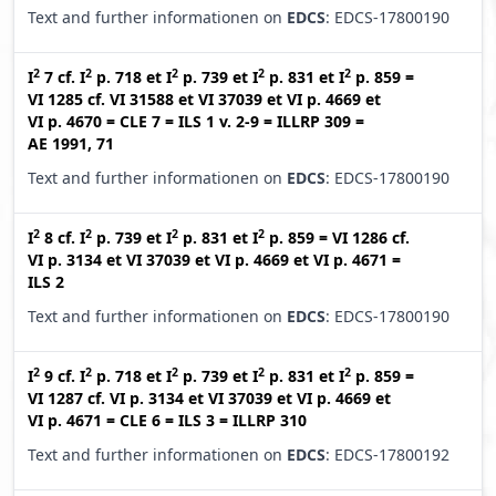
Text and further informationen on
EDCS
: EDCS-17800190
2
2
2
2
2
I
7
cf.
I
p. 718
et
I
p. 739
et
I
p. 831
et
I
p. 859
=
VI 1285
cf.
VI 31588
et
VI 37039
et
VI p. 4669
et
VI p. 4670
=
CLE 7
=
ILS 1 v. 2-9
=
ILLRP 309
=
AE 1991, 71
Text and further informationen on
EDCS
: EDCS-17800190
2
2
2
2
I
8
cf.
I
p. 739
et
I
p. 831
et
I
p. 859
=
VI 1286
cf.
VI p. 3134
et
VI 37039
et
VI p. 4669
et
VI p. 4671
=
ILS 2
Text and further informationen on
EDCS
: EDCS-17800190
2
2
2
2
2
I
9
cf.
I
p. 718
et
I
p. 739
et
I
p. 831
et
I
p. 859
=
VI 1287
cf.
VI p. 3134
et
VI 37039
et
VI p. 4669
et
VI p. 4671
=
CLE 6
=
ILS 3
=
ILLRP 310
Text and further informationen on
EDCS
: EDCS-17800192