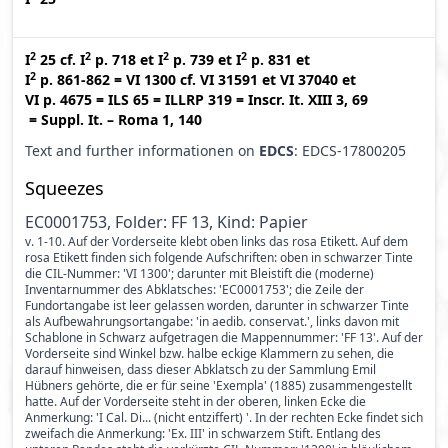
2
2
2
2
I
25
cf.
I
p. 718
et
I
p. 739
et
I
p. 831
et
2
I
p. 861-862
=
VI 1300
cf.
VI 31591
et
VI 37040
et
VI p. 4675
=
ILS 65
=
ILLRP 319
=
Inscr. It. XIII 3, 69
=
Suppl. It. – Roma 1, 140
Text and further informationen on
EDCS
: EDCS-17800205
Squeezes
EC0001753, Folder: FF 13, Kind: Papier
v. 1-10. Auf der Vorderseite klebt oben links das rosa Etikett. Auf dem
rosa Etikett finden sich folgende Aufschriften: oben in schwarzer Tinte
die CIL-Nummer: 'VI 1300'; darunter mit Bleistift die (moderne)
Inventarnummer des Abklatsches: 'EC0001753'; die Zeile der
Fundortangabe ist leer gelassen worden, darunter in schwarzer Tinte
als Aufbewahrungsortangabe: 'in aedib. conservat.', links davon mit
Schablone in Schwarz aufgetragen die Mappennummer: 'FF 13'. Auf der
Vorderseite sind Winkel bzw. halbe eckige Klammern zu sehen, die
darauf hinweisen, dass dieser Abklatsch zu der Sammlung Emil
Hübners gehörte, die er für seine 'Exempla' (1885) zusammengestellt
hatte. Auf der Vorderseite steht in der oberen, linken Ecke die
Anmerkung: 'I Cal. Di... (nicht entziffert) '. In der rechten Ecke findet sich
zweifach die Anmerkung: 'Ex. III' in schwarzem Stift. Entlang des