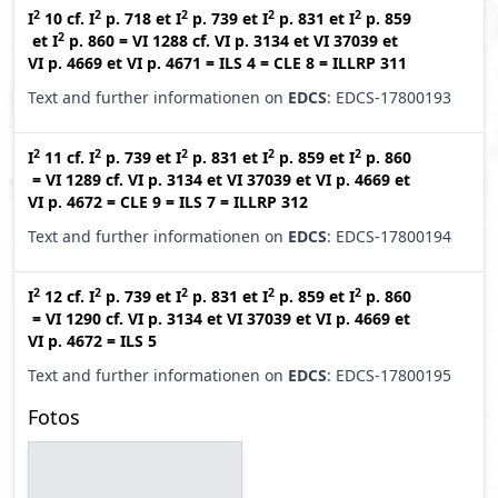
2
2
2
2
2
I
10
cf.
I
p. 718
et
I
p. 739
et
I
p. 831
et
I
p. 859
2
et
I
p. 860
=
VI 1288
cf.
VI p. 3134
et
VI 37039
et
VI p. 4669
et
VI p. 4671
=
ILS 4
=
CLE 8
=
ILLRP 311
Text and further informationen on
EDCS
: EDCS-17800193
2
2
2
2
2
I
11
cf.
I
p. 739
et
I
p. 831
et
I
p. 859
et
I
p. 860
=
VI 1289
cf.
VI p. 3134
et
VI 37039
et
VI p. 4669
et
VI p. 4672
=
CLE 9
=
ILS 7
=
ILLRP 312
Text and further informationen on
EDCS
: EDCS-17800194
2
2
2
2
2
I
12
cf.
I
p. 739
et
I
p. 831
et
I
p. 859
et
I
p. 860
=
VI 1290
cf.
VI p. 3134
et
VI 37039
et
VI p. 4669
et
VI p. 4672
=
ILS 5
Text and further informationen on
EDCS
: EDCS-17800195
Fotos