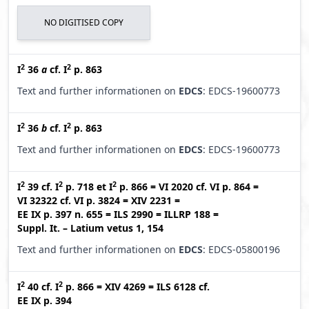
NO DIGITISED COPY
2
2
I
36
a
cf.
I
p. 863
Text and further informationen on
EDCS
: EDCS-19600773
2
2
I
36
b
cf.
I
p. 863
Text and further informationen on
EDCS
: EDCS-19600773
2
2
2
I
39
cf.
I
p. 718
et
I
p. 866
=
VI 2020
cf.
VI p. 864
=
VI 32322
cf.
VI p. 3824
=
XIV 2231
=
EE IX p. 397 n. 655
=
ILS 2990
=
ILLRP 188
=
Suppl. It. – Latium vetus 1, 154
Text and further informationen on
EDCS
: EDCS-05800196
2
2
I
40
cf.
I
p. 866
=
XIV 4269
=
ILS 6128
cf.
EE IX p. 394