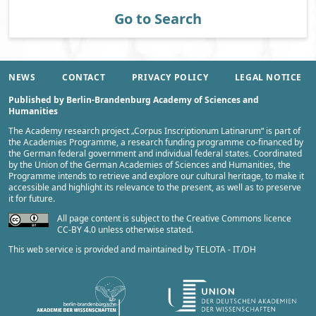
Go to Search
NEWS
CONTACT
PRIVACY POLICY
LEGAL NOTICE
Published by Berlin-Brandenburg Academy of Sciences and
Humanities
The Academy research project „
Corpus Inscriptionum Latinarum
“ is part of
the
Academies Programme
, a research funding programme co-financed by
the German federal government and individual federal states. Coordinated
by the
Union of the German Academies of Sciences and Humanities
, the
Programme intends to retrieve and explore our cultural heritage, to make it
accessible and highlight its relevance to the present, as well as to preserve
it for future.
All page content is subject to the Creative Commons licence
CC-BY 4.0 unless otherwise stated.
This web service is provided and maintained by
TELOTA - IT/DH