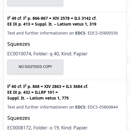
2
2
I
49
cf.
I
p. 866-867
=
XIV 2578
=
ILS 3142
cf.
EE IX p. 413
=
Suppl. It. – Latium vetus 1, 319
Text and further informationen on
EDCS
: EDCS-05800556
Squeezes
EC0010074, Folder: q 40, Kind: Papier
NO DIGITISED COPY
2
2
I
60
cf.
I
p. 868
=
XIV 2863
=
ILS 3684
cf.
EE IX p. 432
=
ILLRP 101
=
Suppl. It. – Latium vetus 1, 775
Text and further informationen on
EDCS
: EDCS-05800844
Squeezes
EC0008172, Folder: o 19, Kind: Papier