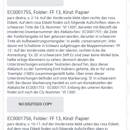
EC0001755, Folder: FF 13, Kind: Papier
pars dextra, v. 2-14. Auf der Vorderseite klebt oben rechts das rosa
Etikett. Auf dem rosa Etikett finden sich folgende Aufschriften: oben in
schwarzer Tinte die CIL-Nummer: 'VI 1300'; darunter mit Bleistift die
(moderne) Inventarnummer des Abklatsches: 'EC0001755'; die Zeile
der Fundortangabe ist leer gelassen worden, darunter in schwarzer
Tinte als Aufbewahrungsortangabe: 'in aedib. conservatorum', links
davon mit Schablone in Schwarz aufgetragen die Mappennummer: 'FF
13'. Auf der Vorderseite steht in der oberen, rechten Ecke die
Anmerkung: 'Ex. III' in schwarzem Stift Es sind zwar keine Winkel bzw.
halbe eckige Klammern zu sehen, dennoch deuten die
Unterstreichungen einzelner Textzeilen darauf hin, dass dieser
Abklatsch zu der Sammlung Emil Hübners gehörte, die er für seine
'Exempla' (1885) zusammengestellt hatte. Über einer dieser
Unterstreichungen befindet sich eine Markierung: 'II' in schwarzem
Stift. Bei dieser Markierung handelt es sich um Kontaktstellen der
Abklatsche EC0001753 - EC0001757. Entlang des unteren Randes
findet sich noch die CIL-Nummer: 'VI 1300'.
NO DIGITISED COPY
EC0001756, Folder: FF 13, Kind: Papier
pars dextra, v. 10-17. Auf der Vorderseite klebt unten das rosa Etikett.
Auf dem rosa Etikett finden sich folgende Aufschriften: oben in