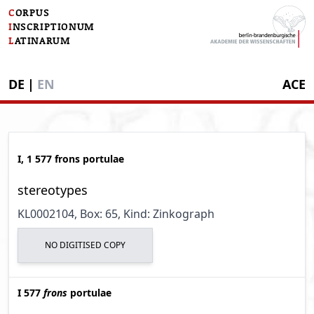
C
ORPUS
I
NSCRIPTIONUM
L
ATINARUM
DE
|
EN
ACE
I, 1 577 frons portulae
stereotypes
KL0002104
, Box: 65
, Kind: Zinkograph
NO DIGITISED COPY
I 577
frons
portulae