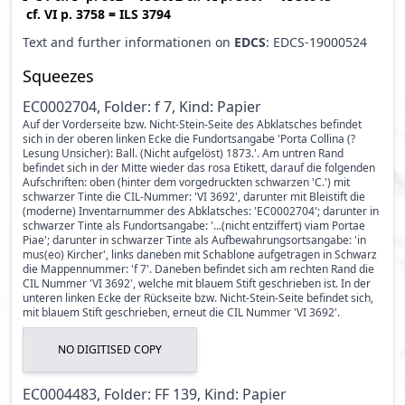
cf.
VI p. 3758
=
ILS 3794
Text and further informationen on
EDCS
: EDCS-19000524
Squeezes
EC0002704, Folder: f 7, Kind: Papier
Auf der Vorderseite bzw. Nicht-Stein-Seite des Abklatsches befindet
sich in der oberen linken Ecke die Fundortsangabe 'Porta Collina (?
Lesung Unsicher): Ball. (Nicht aufgelöst) 1873.'. Am untren Rand
befindet sich in der Mitte wieder das rosa Etikett, darauf die folgenden
Aufschriften: oben (hinter dem vorgedruckten schwarzen 'C.') mit
schwarzer Tinte die CIL-Nummer: 'VI 3692', darunter mit Bleistift die
(moderne) Inventarnummer des Abklatsches: 'EC0002704'; darunter in
schwarzer Tinte als Fundortsangabe: '...(nicht entziffert) viam Portae
Piae'; darunter in schwarzer Tinte als Aufbewahrungsortsangabe: 'in
mus(eo) Kircher', links daneben mit Schablone aufgetragen in Schwarz
die Mappennummer: 'f 7'. Daneben befindet sich am rechten Rand die
CIL Nummer 'VI 3692', welche mit blauem Stift geschrieben ist. In der
unteren linken Ecke der Rückseite bzw. Nicht-Stein-Seite befindet sich,
mit blauem Stift geschrieben, erneut die CIL Nummer 'VI 3692'.
NO DIGITISED COPY
EC0004483, Folder: FF 139, Kind: Papier