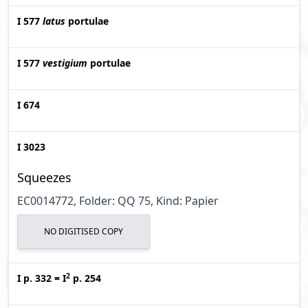
I 577
latus
portulae
I 577
vestigium
portulae
I 674
I 3023
Squeezes
EC0014772, Folder: QQ 75, Kind: Papier
NO DIGITISED COPY
2
I p. 332
=
I
p. 254