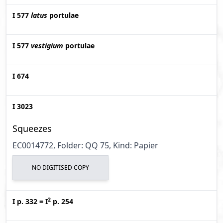
I 577
latus
portulae
I 577
vestigium
portulae
I 674
I 3023
Squeezes
EC0014772, Folder: QQ 75, Kind: Papier
NO DIGITISED COPY
2
I p. 332
=
I
p. 254