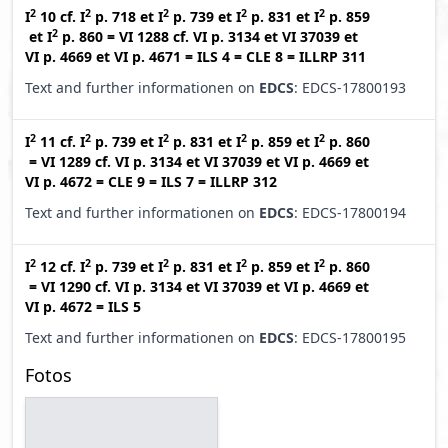
2
2
2
2
2
I
10
cf.
I
p. 718
et
I
p. 739
et
I
p. 831
et
I
p. 859
2
et
I
p. 860
=
VI 1288
cf.
VI p. 3134
et
VI 37039
et
VI p. 4669
et
VI p. 4671
=
ILS 4
=
CLE 8
=
ILLRP 311
Text and further informationen on
EDCS
: EDCS-17800193
2
2
2
2
2
I
11
cf.
I
p. 739
et
I
p. 831
et
I
p. 859
et
I
p. 860
=
VI 1289
cf.
VI p. 3134
et
VI 37039
et
VI p. 4669
et
VI p. 4672
=
CLE 9
=
ILS 7
=
ILLRP 312
Text and further informationen on
EDCS
: EDCS-17800194
2
2
2
2
2
I
12
cf.
I
p. 739
et
I
p. 831
et
I
p. 859
et
I
p. 860
=
VI 1290
cf.
VI p. 3134
et
VI 37039
et
VI p. 4669
et
VI p. 4672
=
ILS 5
Text and further informationen on
EDCS
: EDCS-17800195
Fotos