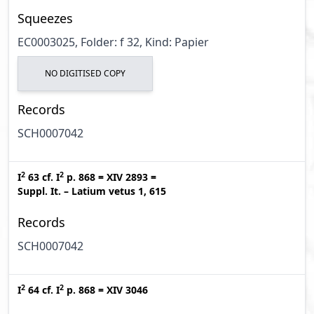
Squeezes
EC0003025, Folder: f 32, Kind: Papier
NO DIGITISED COPY
Records
SCH0007042
2
2
I
63
cf.
I
p. 868
=
XIV 2893
=
Suppl. It. – Latium vetus 1, 615
Records
SCH0007042
2
2
I
64
cf.
I
p. 868
=
XIV 3046