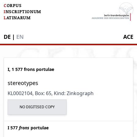
C
ORPUS
I
NSCRIPTIONUM
L
ATINARUM
DE
|
EN
ACE
I, 1 577 frons portulae
stereotypes
KL0002104
, Box: 65
, Kind: Zinkograph
NO DIGITISED COPY
I 577
frons
portulae