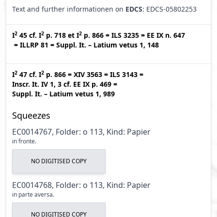
Text and further informationen on
EDCS
: EDCS-05802253
2
2
2
I
45
cf.
I
p. 718
et
I
p. 866
=
ILS 3235
=
EE IX n. 647
=
ILLRP 81
=
Suppl. It. – Latium vetus 1, 148
2
2
I
47
cf.
I
p. 866
=
XIV 3563
=
ILS 3143
=
Inscr. It. IV 1, 3
cf.
EE IX p. 469
=
Suppl. It. – Latium vetus 1, 989
Squeezes
EC0014767, Folder: o 113, Kind: Papier
in fronte.
NO DIGITISED COPY
EC0014768, Folder: o 113, Kind: Papier
in parte aversa.
NO DIGITISED COPY