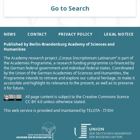
Go to Search
NEWS
CONTACT
PRIVACY POLICY
LEGAL NOTICE
Published by Berlin-Brandenburg Academy of Sciences and
Humanities
The Academy research project „
Corpus Inscriptionum Latinarum
“ is part of
the
Academies Programme
, a research funding programme co-financed by
the German federal government and individual federal states. Coordinated
by the
Union of the German Academies of Sciences and Humanities
, the
Programme intends to retrieve and explore our cultural heritage, to make it
accessible and highlight its relevance to the present, as well as to preserve
it for future.
All page content is subject to the Creative Commons licence
CC-BY 4.0 unless otherwise stated.
This web service is provided and maintained by
TELOTA - IT/DH