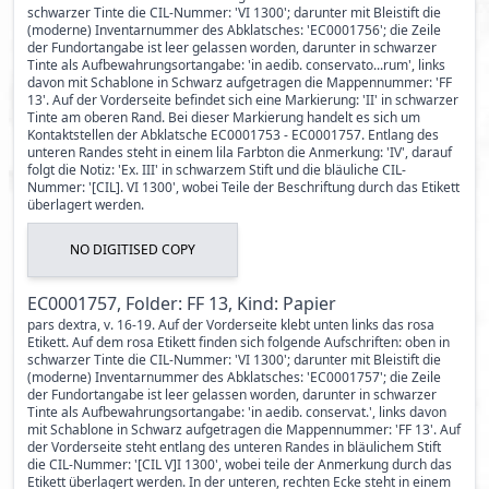
schwarzer Tinte die CIL-Nummer: 'VI 1300'; darunter mit Bleistift die
(moderne) Inventarnummer des Abklatsches: 'EC0001756'; die Zeile
der Fundortangabe ist leer gelassen worden, darunter in schwarzer
Tinte als Aufbewahrungsortangabe: 'in aedib. conservato...rum', links
davon mit Schablone in Schwarz aufgetragen die Mappennummer: 'FF
13'. Auf der Vorderseite befindet sich eine Markierung: 'II' in schwarzer
Tinte am oberen Rand. Bei dieser Markierung handelt es sich um
Kontaktstellen der Abklatsche EC0001753 - EC0001757. Entlang des
unteren Randes steht in einem lila Farbton die Anmerkung: 'IV', darauf
folgt die Notiz: 'Ex. III' in schwarzem Stift und die bläuliche CIL-
Nummer: '[CIL]. VI 1300', wobei Teile der Beschriftung durch das Etikett
überlagert werden.
NO DIGITISED COPY
EC0001757, Folder: FF 13, Kind: Papier
pars dextra, v. 16-19. Auf der Vorderseite klebt unten links das rosa
Etikett. Auf dem rosa Etikett finden sich folgende Aufschriften: oben in
schwarzer Tinte die CIL-Nummer: 'VI 1300'; darunter mit Bleistift die
(moderne) Inventarnummer des Abklatsches: 'EC0001757'; die Zeile
der Fundortangabe ist leer gelassen worden, darunter in schwarzer
Tinte als Aufbewahrungsortangabe: 'in aedib. conservat.', links davon
mit Schablone in Schwarz aufgetragen die Mappennummer: 'FF 13'. Auf
der Vorderseite steht entlang des unteren Randes in bläulichem Stift
die CIL-Nummer: '[CIL V]I 1300', wobei teile der Anmerkung durch das
Etikett überlagert werden. In der unteren, rechten Ecke steht in einem