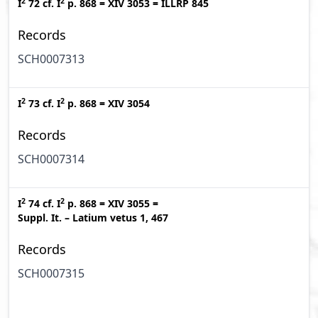
2
2
I
72
cf.
I
p. 868
=
XIV 3053
=
ILLRP 845
Records
SCH0007313
2
2
I
73
cf.
I
p. 868
=
XIV 3054
Records
SCH0007314
2
2
I
74
cf.
I
p. 868
=
XIV 3055
=
Suppl. It. – Latium vetus 1, 467
Records
SCH0007315