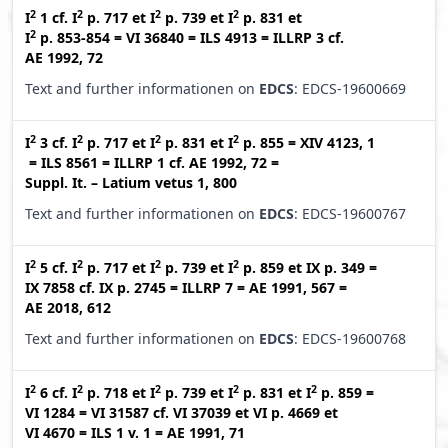
2
2
2
2
I
1
cf.
I
p. 717
et
I
p. 739
et
I
p. 831
et
2
I
p. 853-854
=
VI 36840
=
ILS 4913
=
ILLRP 3
cf.
AE 1992, 72
Text and further informationen on
EDCS
: EDCS-19600669
2
2
2
2
I
3
cf.
I
p. 717
et
I
p. 831
et
I
p. 855
=
XIV 4123, 1
=
ILS 8561
=
ILLRP 1
cf.
AE 1992, 72
=
Suppl. It. – Latium vetus 1, 800
Text and further informationen on
EDCS
: EDCS-19600767
2
2
2
2
I
5
cf.
I
p. 717
et
I
p. 739
et
I
p. 859
et
IX p. 349
=
IX 7858
cf.
IX p. 2745
=
ILLRP 7
=
AE 1991, 567
=
AE 2018, 612
Text and further informationen on
EDCS
: EDCS-19600768
2
2
2
2
2
I
6
cf.
I
p. 718
et
I
p. 739
et
I
p. 831
et
I
p. 859
=
VI 1284
=
VI 31587
cf.
VI 37039
et
VI p. 4669
et
VI 4670
=
ILS 1 v. 1
=
AE 1991, 71