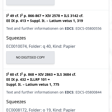
2
2
I
49
cf.
I
p. 866-867
=
XIV 2578
=
ILS 3142
cf.
EE IX p. 413
=
Suppl. It. – Latium vetus 1, 319
Text and further informationen on
EDCS
: EDCS-05800556
Squeezes
EC0010074, Folder: q 40, Kind: Papier
NO DIGITISED COPY
2
2
I
60
cf.
I
p. 868
=
XIV 2863
=
ILS 3684
cf.
EE IX p. 432
=
ILLRP 101
=
Suppl. It. – Latium vetus 1, 775
Text and further informationen on
EDCS
: EDCS-05800844
Squeezes
EC0008172, Folder: o 19, Kind: Papier