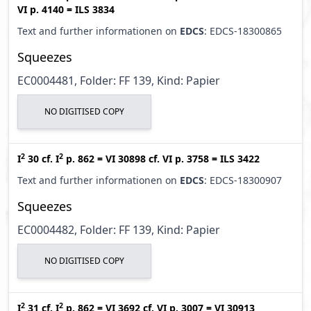
VI p. 4140
=
ILS 3834
Text and further informationen on
EDCS
: EDCS-18300865
Squeezes
EC0004481, Folder: FF 139, Kind: Papier
NO DIGITISED COPY
2
2
I
30
cf.
I
p. 862
=
VI 30898
cf.
VI p. 3758
=
ILS 3422
Text and further informationen on
EDCS
: EDCS-18300907
Squeezes
EC0004482, Folder: FF 139, Kind: Papier
NO DIGITISED COPY
2
2
I
31
cf.
I
p. 862
=
VI 3692
cf.
VI p. 3007
=
VI 30913