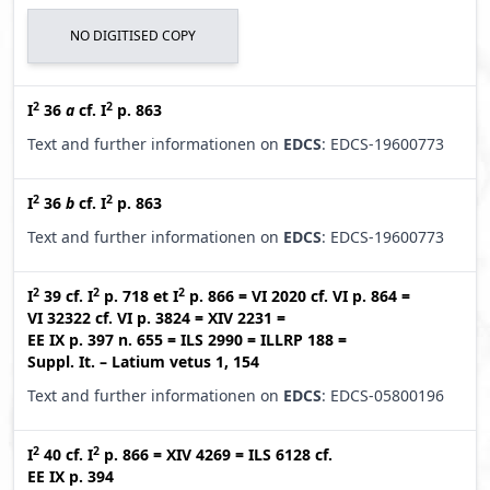
NO DIGITISED COPY
2
2
I
36
a
cf.
I
p. 863
Text and further informationen on
EDCS
: EDCS-19600773
2
2
I
36
b
cf.
I
p. 863
Text and further informationen on
EDCS
: EDCS-19600773
2
2
2
I
39
cf.
I
p. 718
et
I
p. 866
=
VI 2020
cf.
VI p. 864
=
VI 32322
cf.
VI p. 3824
=
XIV 2231
=
EE IX p. 397 n. 655
=
ILS 2990
=
ILLRP 188
=
Suppl. It. – Latium vetus 1, 154
Text and further informationen on
EDCS
: EDCS-05800196
2
2
I
40
cf.
I
p. 866
=
XIV 4269
=
ILS 6128
cf.
EE IX p. 394