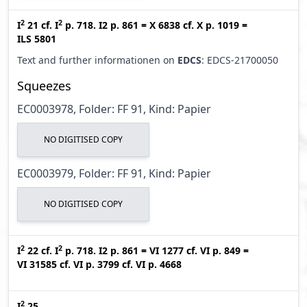
2
2
I
21
cf.
I
p. 718. I2 p. 861
=
X 6838
cf.
X p. 1019
=
ILS 5801
Text and further informationen on
EDCS
: EDCS-21700050
Squeezes
EC0003978, Folder: FF 91, Kind: Papier
NO DIGITISED COPY
EC0003979, Folder: FF 91, Kind: Papier
NO DIGITISED COPY
2
2
I
22
cf.
I
p. 718. I2 p. 861
=
VI 1277
cf.
VI p. 849
=
VI 31585
cf.
VI p. 3799
cf.
VI p. 4668
2
I
25