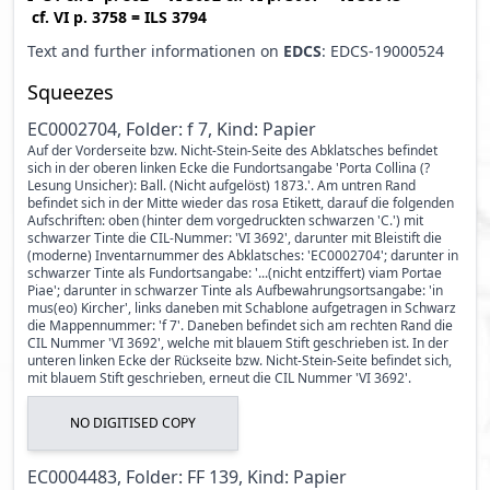
cf.
VI p. 3758
=
ILS 3794
Text and further informationen on
EDCS
: EDCS-19000524
Squeezes
EC0002704, Folder: f 7, Kind: Papier
Auf der Vorderseite bzw. Nicht-Stein-Seite des Abklatsches befindet
sich in der oberen linken Ecke die Fundortsangabe 'Porta Collina (?
Lesung Unsicher): Ball. (Nicht aufgelöst) 1873.'. Am untren Rand
befindet sich in der Mitte wieder das rosa Etikett, darauf die folgenden
Aufschriften: oben (hinter dem vorgedruckten schwarzen 'C.') mit
schwarzer Tinte die CIL-Nummer: 'VI 3692', darunter mit Bleistift die
(moderne) Inventarnummer des Abklatsches: 'EC0002704'; darunter in
schwarzer Tinte als Fundortsangabe: '...(nicht entziffert) viam Portae
Piae'; darunter in schwarzer Tinte als Aufbewahrungsortsangabe: 'in
mus(eo) Kircher', links daneben mit Schablone aufgetragen in Schwarz
die Mappennummer: 'f 7'. Daneben befindet sich am rechten Rand die
CIL Nummer 'VI 3692', welche mit blauem Stift geschrieben ist. In der
unteren linken Ecke der Rückseite bzw. Nicht-Stein-Seite befindet sich,
mit blauem Stift geschrieben, erneut die CIL Nummer 'VI 3692'.
NO DIGITISED COPY
EC0004483, Folder: FF 139, Kind: Papier