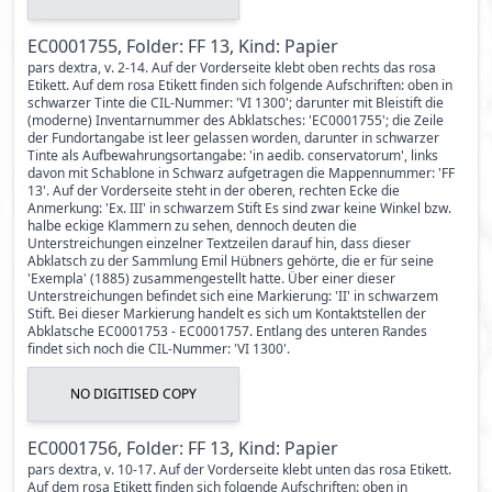
EC0001755, Folder: FF 13, Kind: Papier
pars dextra, v. 2-14. Auf der Vorderseite klebt oben rechts das rosa
Etikett. Auf dem rosa Etikett finden sich folgende Aufschriften: oben in
schwarzer Tinte die CIL-Nummer: 'VI 1300'; darunter mit Bleistift die
(moderne) Inventarnummer des Abklatsches: 'EC0001755'; die Zeile
der Fundortangabe ist leer gelassen worden, darunter in schwarzer
Tinte als Aufbewahrungsortangabe: 'in aedib. conservatorum', links
davon mit Schablone in Schwarz aufgetragen die Mappennummer: 'FF
13'. Auf der Vorderseite steht in der oberen, rechten Ecke die
Anmerkung: 'Ex. III' in schwarzem Stift Es sind zwar keine Winkel bzw.
halbe eckige Klammern zu sehen, dennoch deuten die
Unterstreichungen einzelner Textzeilen darauf hin, dass dieser
Abklatsch zu der Sammlung Emil Hübners gehörte, die er für seine
'Exempla' (1885) zusammengestellt hatte. Über einer dieser
Unterstreichungen befindet sich eine Markierung: 'II' in schwarzem
Stift. Bei dieser Markierung handelt es sich um Kontaktstellen der
Abklatsche EC0001753 - EC0001757. Entlang des unteren Randes
findet sich noch die CIL-Nummer: 'VI 1300'.
NO DIGITISED COPY
EC0001756, Folder: FF 13, Kind: Papier
pars dextra, v. 10-17. Auf der Vorderseite klebt unten das rosa Etikett.
Auf dem rosa Etikett finden sich folgende Aufschriften: oben in