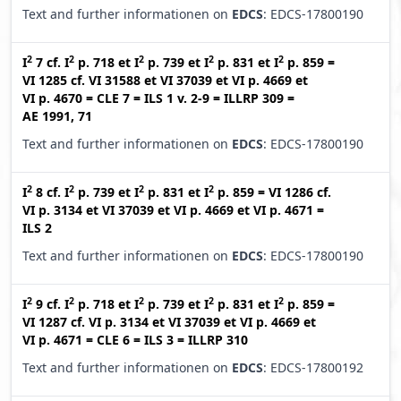
Text and further informationen on
EDCS
: EDCS-17800190
2
2
2
2
2
I
7
cf.
I
p. 718
et
I
p. 739
et
I
p. 831
et
I
p. 859
=
VI 1285
cf.
VI 31588
et
VI 37039
et
VI p. 4669
et
VI p. 4670
=
CLE 7
=
ILS 1 v. 2-9
=
ILLRP 309
=
AE 1991, 71
Text and further informationen on
EDCS
: EDCS-17800190
2
2
2
2
I
8
cf.
I
p. 739
et
I
p. 831
et
I
p. 859
=
VI 1286
cf.
VI p. 3134
et
VI 37039
et
VI p. 4669
et
VI p. 4671
=
ILS 2
Text and further informationen on
EDCS
: EDCS-17800190
2
2
2
2
2
I
9
cf.
I
p. 718
et
I
p. 739
et
I
p. 831
et
I
p. 859
=
VI 1287
cf.
VI p. 3134
et
VI 37039
et
VI p. 4669
et
VI p. 4671
=
CLE 6
=
ILS 3
=
ILLRP 310
Text and further informationen on
EDCS
: EDCS-17800192