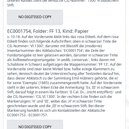
unteren Randes steht die verkürzte CIL-Nummer: '1300' in bläulichem
Stift.
NO DIGITISED COPY
EC0001754, Folder: FF 13, Kind: Papier
v. 10-18. Auf der Vorderseite klebt links das rosa Etikett. Auf dem rosa
Etikett finden sich folgende Aufschriften: oben in schwarzer Tinte die
CIL-Nummer: 'VI 1300'; darunter mit Bleistift die (moderne)
Inventarnummer des Abklatsches: 'EC0001754'; die Zeile der
Fundortangabe ist leer gelassen worden, darunter in schwarzer Tinte
als Aufbewahrungsortangabe: 'in aedib. conservat.', links davon mit
Schablone in Schwarz aufgetragen die Mappennummer: 'FF 13'. Auf der
Vorderseite sind zwar keine Winkel bzw. halbe eckige Klammern zu
sehen, dennoch deutet die Unterstreichung aller Textzeilen darauf hin,
dass dieser Abklatsch zu der Sammlung Emil Hübners gehörte, die er
für seine 'Exempla' (1885) zusammengestellt hatte. Auf der Vorderseite
steht in der unteren, linken Ecke die Anmerkung: 'Ex. III' in schwarzem
Stift, darauf folgt in einem lila Farbton: 'II Cal. Di... (nicht entziffert) ' und
die CIL-Nummer: 'CIL VI 1300'. In der rechten Ecke finden sich die
Markierungen: 'H' und 'III', wobei das ,H’ in schwarzer Tinte
geschrieben wurde und die ,III’ in schwarzem Stift. Bei dieser
Markierung handelt es sich um Kontaktstellen der Abklatsche
EC0001753 - EC0001757.
NO DIGITISED COPY