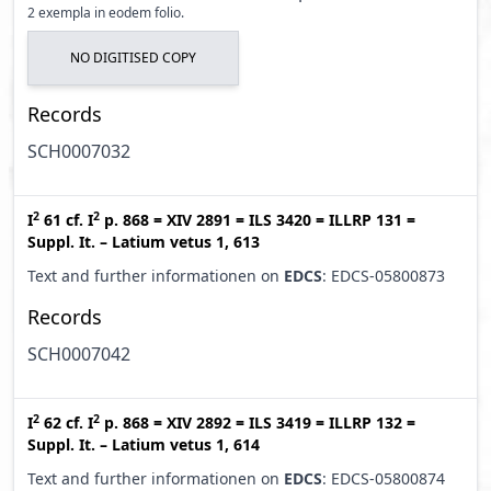
2 exempla in eodem folio.
NO DIGITISED COPY
Records
SCH0007032
2
2
I
61
cf.
I
p. 868
=
XIV 2891
=
ILS 3420
=
ILLRP 131
=
Suppl. It. – Latium vetus 1, 613
Text and further informationen on
EDCS
: EDCS-05800873
Records
SCH0007042
2
2
I
62
cf.
I
p. 868
=
XIV 2892
=
ILS 3419
=
ILLRP 132
=
Suppl. It. – Latium vetus 1, 614
Text and further informationen on
EDCS
: EDCS-05800874