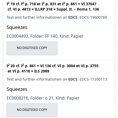
2
2
2
2
I
19
cf.
I
p. 718
et
I
p. 831
et
I
p. 861
=
VI 37047
cf.
VI p. 4813
=
ILLRP 318
=
Suppl. It. – Roma 1, 136
Text and further informationen on
EDCS
: EDCS-19600769
Squeezes
EC0004493, Folder: FF 140, Kind: Papier
NO DIGITISED COPY
2
2
I
20
cf.
I
p. 861
=
VI 136
cf.
VI p. 3004
et
VI p. 3755
et
VI p. 4118
=
ILS 2989
Text and further informationen on
EDCS
: EDCS-17200113
Squeezes
EC0008216, Folder: o 21, Kind: Papier
NO DIGITISED COPY