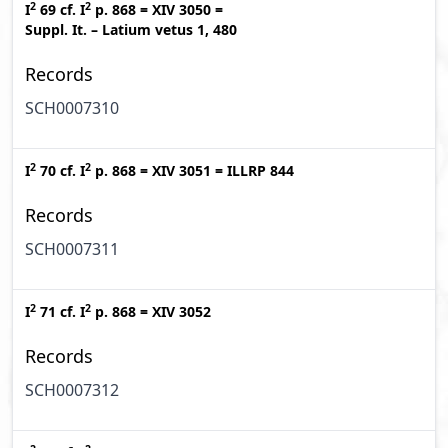
2
2
I
69
cf.
I
p. 868
=
XIV 3050
=
Suppl. It. – Latium vetus 1, 480
Records
SCH0007310
2
2
I
70
cf.
I
p. 868
=
XIV 3051
=
ILLRP 844
Records
SCH0007311
2
2
I
71
cf.
I
p. 868
=
XIV 3052
Records
SCH0007312