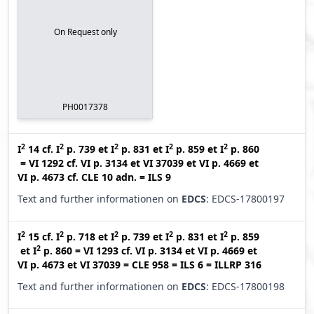
On Request only
PH0017378
2
2
2
2
2
I
14
cf.
I
p. 739
et
I
p. 831
et
I
p. 859
et
I
p. 860
=
VI 1292
cf.
VI p. 3134
et
VI 37039
et
VI p. 4669
et
VI p. 4673
cf.
CLE 10 adn.
=
ILS 9
Text and further informationen on
EDCS
: EDCS-17800197
2
2
2
2
2
I
15
cf.
I
p. 718
et
I
p. 739
et
I
p. 831
et
I
p. 859
2
et
I
p. 860
=
VI 1293
cf.
VI p. 3134
et
VI p. 4669
et
VI p. 4673
et
VI 37039
=
CLE 958
=
ILS 6
=
ILLRP 316
Text and further informationen on
EDCS
: EDCS-17800198