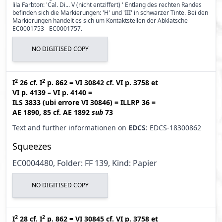
lila Farbton: 'Cal. Di... V (nicht entziffert) ' Entlang des rechten Randes
befinden sich die Markierungen: 'H' und 'III' in schwarzer Tinte. Bei den
Markierungen handelt es sich um Kontaktstellen der Abklatsche
EC0001753 - EC0001757.
NO DIGITISED COPY
2
2
I
26
cf.
I
p. 862
=
VI 30842
cf.
VI p. 3758
et
VI p. 4139 – VI p. 4140
=
ILS 3833 (ubi errore VI 30846
)
=
ILLRP 36
=
AE 1890, 85
cf.
AE 1892
sub
73
Text and further informationen on
EDCS
: EDCS-18300862
Squeezes
EC0004480, Folder: FF 139, Kind: Papier
NO DIGITISED COPY
2
2
I
28
cf.
I
p. 862
=
VI 30845
cf.
VI p. 3758
et