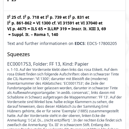
2
2
2
2
I
25
cf.
I
p. 718
et
I
p. 739
et
I
p. 831
et
2
I
p. 861-862
=
VI 1300
cf.
VI 31591
et
VI 37040
et
VI p. 4675
=
ILS 65
=
ILLRP 319
=
Inscr. It. XIII 3, 69
=
Suppl. It. – Roma 1, 140
Text and further informationen on
EDCS
: EDCS-17800205
Squeezes
EC0001753, Folder: FF 13, Kind: Papier
v. 1-10. Auf der Vorderseite klebt oben links das rosa Etikett. Auf dem
rosa Etikett finden sich folgende Aufschriften: oben in schwarzer Tinte
die CIL-Nummer: 'VI 1300'; darunter mit Bleistift die (moderne)
Inventarnummer des Abklatsches: 'EC0001753'; die Zeile der
Fundortangabe ist leer gelassen worden, darunter in schwarzer Tinte
als Aufbewahrungsortangabe: 'in aedib. conservat.', links davon mit
Schablone in Schwarz aufgetragen die Mappennummer: 'FF 13'. Auf der
Vorderseite sind Winkel bzw. halbe eckige Klammern zu sehen, die
darauf hinweisen, dass dieser Abklatsch zu der Sammlung Emil
Hübners gehörte, die er für seine 'Exempla' (1885) zusammengestellt
hatte. Auf der Vorderseite steht in der oberen, linken Ecke die
Anmerkung: 'I Cal. Di... (nicht entziffert) '. In der rechten Ecke findet sich
zweifach die Anmerkung: 'Ex. III' in schwarzem Stift. Entlang des