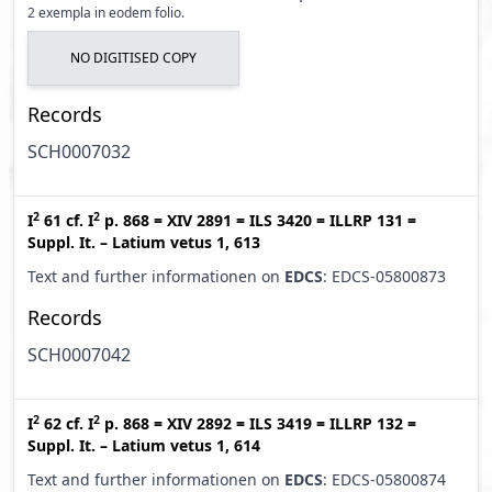
2 exempla in eodem folio.
NO DIGITISED COPY
Records
SCH0007032
2
2
I
61
cf.
I
p. 868
=
XIV 2891
=
ILS 3420
=
ILLRP 131
=
Suppl. It. – Latium vetus 1, 613
Text and further informationen on
EDCS
: EDCS-05800873
Records
SCH0007042
2
2
I
62
cf.
I
p. 868
=
XIV 2892
=
ILS 3419
=
ILLRP 132
=
Suppl. It. – Latium vetus 1, 614
Text and further informationen on
EDCS
: EDCS-05800874