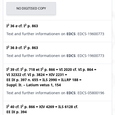
NO DIGITISED COPY
2
2
I
36
a
cf.
I
p. 863
Text and further informationen on
EDCS
: EDCS-19600773
2
2
I
36
b
cf.
I
p. 863
Text and further informationen on
EDCS
: EDCS-19600773
2
2
2
I
39
cf.
I
p. 718
et
I
p. 866
=
VI 2020
cf.
VI p. 864
=
VI 32322
cf.
VI p. 3824
=
XIV 2231
=
EE IX p. 397 n. 655
=
ILS 2990
=
ILLRP 188
=
Suppl. It. – Latium vetus 1, 154
Text and further informationen on
EDCS
: EDCS-05800196
2
2
I
40
cf.
I
p. 866
=
XIV 4269
=
ILS 6128
cf.
EE IX p. 394