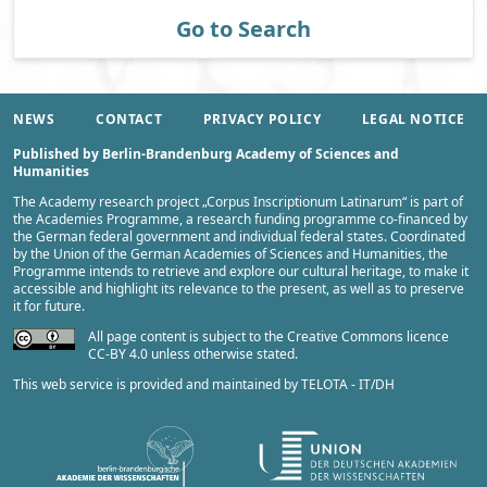
Go to Search
NEWS
CONTACT
PRIVACY POLICY
LEGAL NOTICE
Published by Berlin-Brandenburg Academy of Sciences and
Humanities
The Academy research project „
Corpus Inscriptionum Latinarum
“ is part of
the
Academies Programme
, a research funding programme co-financed by
the German federal government and individual federal states. Coordinated
by the
Union of the German Academies of Sciences and Humanities
, the
Programme intends to retrieve and explore our cultural heritage, to make it
accessible and highlight its relevance to the present, as well as to preserve
it for future.
All page content is subject to the Creative Commons licence
CC-BY 4.0 unless otherwise stated.
This web service is provided and maintained by
TELOTA - IT/DH