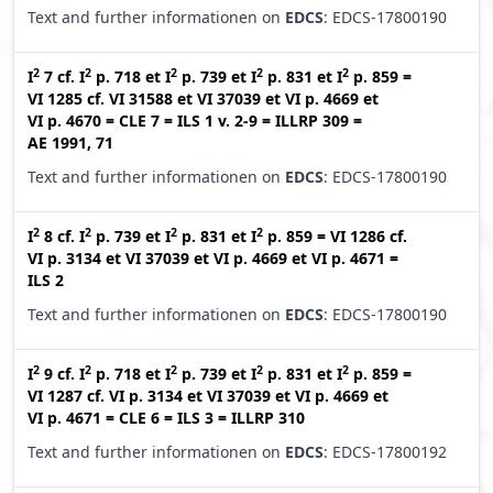
Text and further informationen on
EDCS
: EDCS-17800190
2
2
2
2
2
I
7
cf.
I
p. 718
et
I
p. 739
et
I
p. 831
et
I
p. 859
=
VI 1285
cf.
VI 31588
et
VI 37039
et
VI p. 4669
et
VI p. 4670
=
CLE 7
=
ILS 1 v. 2-9
=
ILLRP 309
=
AE 1991, 71
Text and further informationen on
EDCS
: EDCS-17800190
2
2
2
2
I
8
cf.
I
p. 739
et
I
p. 831
et
I
p. 859
=
VI 1286
cf.
VI p. 3134
et
VI 37039
et
VI p. 4669
et
VI p. 4671
=
ILS 2
Text and further informationen on
EDCS
: EDCS-17800190
2
2
2
2
2
I
9
cf.
I
p. 718
et
I
p. 739
et
I
p. 831
et
I
p. 859
=
VI 1287
cf.
VI p. 3134
et
VI 37039
et
VI p. 4669
et
VI p. 4671
=
CLE 6
=
ILS 3
=
ILLRP 310
Text and further informationen on
EDCS
: EDCS-17800192