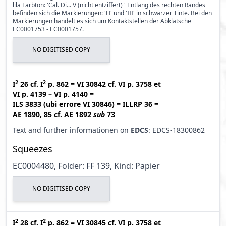
lila Farbton: 'Cal. Di... V (nicht entziffert) ' Entlang des rechten Randes
befinden sich die Markierungen: 'H' und 'III' in schwarzer Tinte. Bei den
Markierungen handelt es sich um Kontaktstellen der Abklatsche
EC0001753 - EC0001757.
NO DIGITISED COPY
2
2
I
26
cf.
I
p. 862
=
VI 30842
cf.
VI p. 3758
et
VI p. 4139 – VI p. 4140
=
ILS 3833 (ubi errore VI 30846
)
=
ILLRP 36
=
AE 1890, 85
cf.
AE 1892
sub
73
Text and further informationen on
EDCS
: EDCS-18300862
Squeezes
EC0004480, Folder: FF 139, Kind: Papier
NO DIGITISED COPY
2
2
I
28
cf.
I
p. 862
=
VI 30845
cf.
VI p. 3758
et