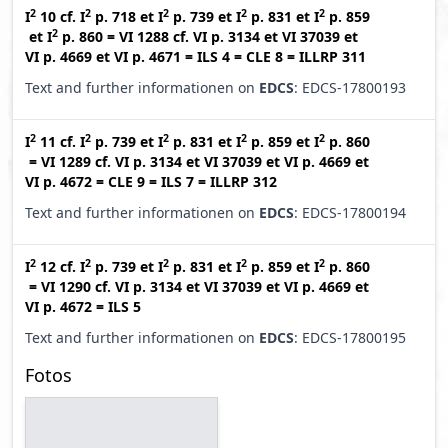
2
2
2
2
2
I
10
cf.
I
p. 718
et
I
p. 739
et
I
p. 831
et
I
p. 859
2
et
I
p. 860
=
VI 1288
cf.
VI p. 3134
et
VI 37039
et
VI p. 4669
et
VI p. 4671
=
ILS 4
=
CLE 8
=
ILLRP 311
Text and further informationen on
EDCS
: EDCS-17800193
2
2
2
2
2
I
11
cf.
I
p. 739
et
I
p. 831
et
I
p. 859
et
I
p. 860
=
VI 1289
cf.
VI p. 3134
et
VI 37039
et
VI p. 4669
et
VI p. 4672
=
CLE 9
=
ILS 7
=
ILLRP 312
Text and further informationen on
EDCS
: EDCS-17800194
2
2
2
2
2
I
12
cf.
I
p. 739
et
I
p. 831
et
I
p. 859
et
I
p. 860
=
VI 1290
cf.
VI p. 3134
et
VI 37039
et
VI p. 4669
et
VI p. 4672
=
ILS 5
Text and further informationen on
EDCS
: EDCS-17800195
Fotos