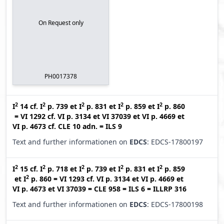
On Request only
PH0017378
2
2
2
2
2
I
14
cf.
I
p. 739
et
I
p. 831
et
I
p. 859
et
I
p. 860
=
VI 1292
cf.
VI p. 3134
et
VI 37039
et
VI p. 4669
et
VI p. 4673
cf.
CLE 10 adn.
=
ILS 9
Text and further informationen on
EDCS
: EDCS-17800197
2
2
2
2
2
I
15
cf.
I
p. 718
et
I
p. 739
et
I
p. 831
et
I
p. 859
2
et
I
p. 860
=
VI 1293
cf.
VI p. 3134
et
VI p. 4669
et
VI p. 4673
et
VI 37039
=
CLE 958
=
ILS 6
=
ILLRP 316
Text and further informationen on
EDCS
: EDCS-17800198