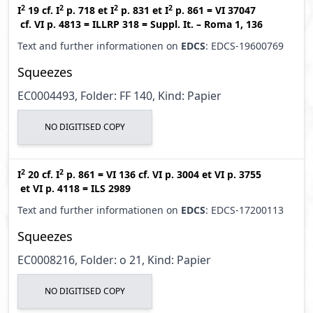
2
2
2
2
I
19
cf.
I
p. 718
et
I
p. 831
et
I
p. 861
=
VI 37047
cf.
VI p. 4813
=
ILLRP 318
=
Suppl. It. – Roma 1, 136
Text and further informationen on
EDCS
: EDCS-19600769
Squeezes
EC0004493, Folder: FF 140, Kind: Papier
NO DIGITISED COPY
2
2
I
20
cf.
I
p. 861
=
VI 136
cf.
VI p. 3004
et
VI p. 3755
et
VI p. 4118
=
ILS 2989
Text and further informationen on
EDCS
: EDCS-17200113
Squeezes
EC0008216, Folder: o 21, Kind: Papier
NO DIGITISED COPY