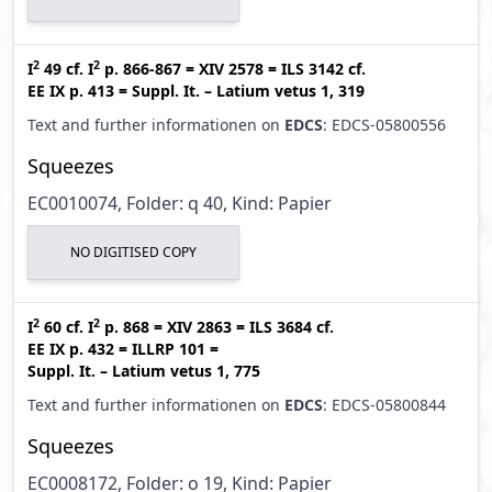
2
2
I
49
cf.
I
p. 866-867
=
XIV 2578
=
ILS 3142
cf.
EE IX p. 413
=
Suppl. It. – Latium vetus 1, 319
Text and further informationen on
EDCS
: EDCS-05800556
Squeezes
EC0010074, Folder: q 40, Kind: Papier
NO DIGITISED COPY
2
2
I
60
cf.
I
p. 868
=
XIV 2863
=
ILS 3684
cf.
EE IX p. 432
=
ILLRP 101
=
Suppl. It. – Latium vetus 1, 775
Text and further informationen on
EDCS
: EDCS-05800844
Squeezes
EC0008172, Folder: o 19, Kind: Papier