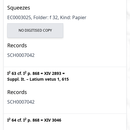
Squeezes
EC0003025, Folder: f 32, Kind: Papier
NO DIGITISED COPY
Records
SCH0007042
2
2
I
63
cf.
I
p. 868
=
XIV 2893
=
Suppl. It. – Latium vetus 1, 615
Records
SCH0007042
2
2
I
64
cf.
I
p. 868
=
XIV 3046