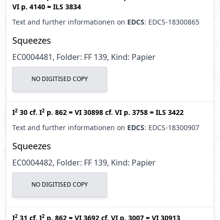
VI p. 4140
=
ILS 3834
Text and further informationen on
EDCS
: EDCS-18300865
Squeezes
EC0004481, Folder: FF 139, Kind: Papier
NO DIGITISED COPY
2
2
I
30
cf.
I
p. 862
=
VI 30898
cf.
VI p. 3758
=
ILS 3422
Text and further informationen on
EDCS
: EDCS-18300907
Squeezes
EC0004482, Folder: FF 139, Kind: Papier
NO DIGITISED COPY
2
2
I
31
cf.
I
p. 862
=
VI 3692
cf.
VI p. 3007
=
VI 30913