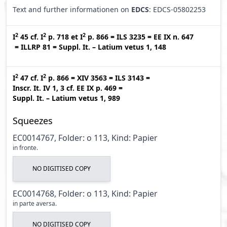
Text and further informationen on
EDCS
: EDCS-05802253
2
2
2
I
45
cf.
I
p. 718
et
I
p. 866
=
ILS 3235
=
EE IX n. 647
=
ILLRP 81
=
Suppl. It. – Latium vetus 1, 148
2
2
I
47
cf.
I
p. 866
=
XIV 3563
=
ILS 3143
=
Inscr. It. IV 1, 3
cf.
EE IX p. 469
=
Suppl. It. – Latium vetus 1, 989
Squeezes
EC0014767, Folder: o 113, Kind: Papier
in fronte.
NO DIGITISED COPY
EC0014768, Folder: o 113, Kind: Papier
in parte aversa.
NO DIGITISED COPY