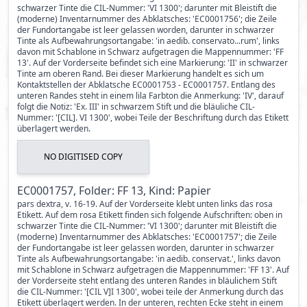
schwarzer Tinte die CIL-Nummer: 'VI 1300'; darunter mit Bleistift die
(moderne) Inventarnummer des Abklatsches: 'EC0001756'; die Zeile
der Fundortangabe ist leer gelassen worden, darunter in schwarzer
Tinte als Aufbewahrungsortangabe: 'in aedib. conservato...rum', links
davon mit Schablone in Schwarz aufgetragen die Mappennummer: 'FF
13'. Auf der Vorderseite befindet sich eine Markierung: 'II' in schwarzer
Tinte am oberen Rand. Bei dieser Markierung handelt es sich um
Kontaktstellen der Abklatsche EC0001753 - EC0001757. Entlang des
unteren Randes steht in einem lila Farbton die Anmerkung: 'IV', darauf
folgt die Notiz: 'Ex. III' in schwarzem Stift und die bläuliche CIL-
Nummer: '[CIL]. VI 1300', wobei Teile der Beschriftung durch das Etikett
überlagert werden.
NO DIGITISED COPY
EC0001757, Folder: FF 13, Kind: Papier
pars dextra, v. 16-19. Auf der Vorderseite klebt unten links das rosa
Etikett. Auf dem rosa Etikett finden sich folgende Aufschriften: oben in
schwarzer Tinte die CIL-Nummer: 'VI 1300'; darunter mit Bleistift die
(moderne) Inventarnummer des Abklatsches: 'EC0001757'; die Zeile
der Fundortangabe ist leer gelassen worden, darunter in schwarzer
Tinte als Aufbewahrungsortangabe: 'in aedib. conservat.', links davon
mit Schablone in Schwarz aufgetragen die Mappennummer: 'FF 13'. Auf
der Vorderseite steht entlang des unteren Randes in bläulichem Stift
die CIL-Nummer: '[CIL V]I 1300', wobei teile der Anmerkung durch das
Etikett überlagert werden. In der unteren, rechten Ecke steht in einem