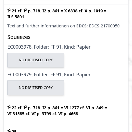
2
2
I
21
cf.
I
p. 718. I2 p. 861
=
X 6838
cf.
X p. 1019
=
ILS 5801
Text and further informationen on
EDCS
: EDCS-21700050
Squeezes
EC0003978, Folder: FF 91, Kind: Papier
NO DIGITISED COPY
EC0003979, Folder: FF 91, Kind: Papier
NO DIGITISED COPY
2
2
I
22
cf.
I
p. 718. I2 p. 861
=
VI 1277
cf.
VI p. 849
=
VI 31585
cf.
VI p. 3799
cf.
VI p. 4668
2
I
25