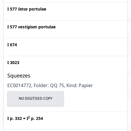
I 577
latus
portulae
I 577
vestigium
portulae
I 674
I 3023
Squeezes
EC0014772, Folder: QQ 75, Kind: Papier
NO DIGITISED COPY
2
I p. 332
=
I
p. 254