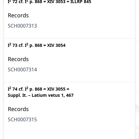
2
2
I
72
cf.
I
p. 868
=
XIV 3053
=
ILLRP 845
Records
SCH0007313
2
2
I
73
cf.
I
p. 868
=
XIV 3054
Records
SCH0007314
2
2
I
74
cf.
I
p. 868
=
XIV 3055
=
Suppl. It. – Latium vetus 1, 467
Records
SCH0007315