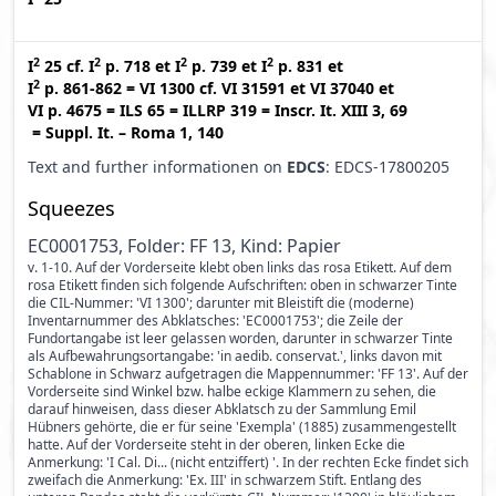
2
2
2
2
I
25
cf.
I
p. 718
et
I
p. 739
et
I
p. 831
et
2
I
p. 861-862
=
VI 1300
cf.
VI 31591
et
VI 37040
et
VI p. 4675
=
ILS 65
=
ILLRP 319
=
Inscr. It. XIII 3, 69
=
Suppl. It. – Roma 1, 140
Text and further informationen on
EDCS
: EDCS-17800205
Squeezes
EC0001753, Folder: FF 13, Kind: Papier
v. 1-10. Auf der Vorderseite klebt oben links das rosa Etikett. Auf dem
rosa Etikett finden sich folgende Aufschriften: oben in schwarzer Tinte
die CIL-Nummer: 'VI 1300'; darunter mit Bleistift die (moderne)
Inventarnummer des Abklatsches: 'EC0001753'; die Zeile der
Fundortangabe ist leer gelassen worden, darunter in schwarzer Tinte
als Aufbewahrungsortangabe: 'in aedib. conservat.', links davon mit
Schablone in Schwarz aufgetragen die Mappennummer: 'FF 13'. Auf der
Vorderseite sind Winkel bzw. halbe eckige Klammern zu sehen, die
darauf hinweisen, dass dieser Abklatsch zu der Sammlung Emil
Hübners gehörte, die er für seine 'Exempla' (1885) zusammengestellt
hatte. Auf der Vorderseite steht in der oberen, linken Ecke die
Anmerkung: 'I Cal. Di... (nicht entziffert) '. In der rechten Ecke findet sich
zweifach die Anmerkung: 'Ex. III' in schwarzem Stift. Entlang des