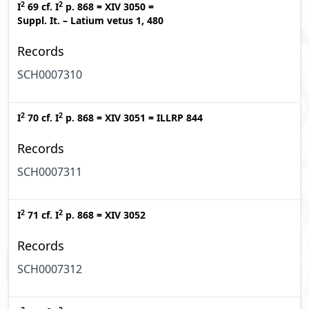
2
2
I
69
cf.
I
p. 868
=
XIV 3050
=
Suppl. It. – Latium vetus 1, 480
Records
SCH0007310
2
2
I
70
cf.
I
p. 868
=
XIV 3051
=
ILLRP 844
Records
SCH0007311
2
2
I
71
cf.
I
p. 868
=
XIV 3052
Records
SCH0007312