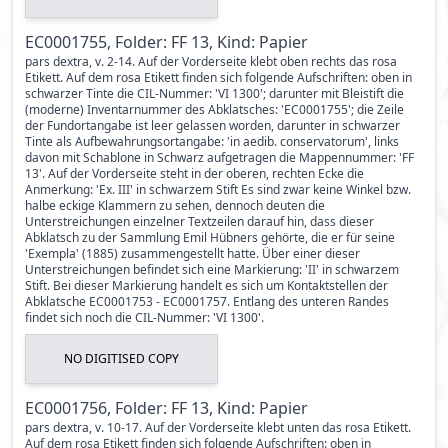
EC0001755, Folder: FF 13, Kind: Papier
pars dextra, v. 2-14. Auf der Vorderseite klebt oben rechts das rosa
Etikett. Auf dem rosa Etikett finden sich folgende Aufschriften: oben in
schwarzer Tinte die CIL-Nummer: 'VI 1300'; darunter mit Bleistift die
(moderne) Inventarnummer des Abklatsches: 'EC0001755'; die Zeile
der Fundortangabe ist leer gelassen worden, darunter in schwarzer
Tinte als Aufbewahrungsortangabe: 'in aedib. conservatorum', links
davon mit Schablone in Schwarz aufgetragen die Mappennummer: 'FF
13'. Auf der Vorderseite steht in der oberen, rechten Ecke die
Anmerkung: 'Ex. III' in schwarzem Stift Es sind zwar keine Winkel bzw.
halbe eckige Klammern zu sehen, dennoch deuten die
Unterstreichungen einzelner Textzeilen darauf hin, dass dieser
Abklatsch zu der Sammlung Emil Hübners gehörte, die er für seine
'Exempla' (1885) zusammengestellt hatte. Über einer dieser
Unterstreichungen befindet sich eine Markierung: 'II' in schwarzem
Stift. Bei dieser Markierung handelt es sich um Kontaktstellen der
Abklatsche EC0001753 - EC0001757. Entlang des unteren Randes
findet sich noch die CIL-Nummer: 'VI 1300'.
NO DIGITISED COPY
EC0001756, Folder: FF 13, Kind: Papier
pars dextra, v. 10-17. Auf der Vorderseite klebt unten das rosa Etikett.
Auf dem rosa Etikett finden sich folgende Aufschriften: oben in