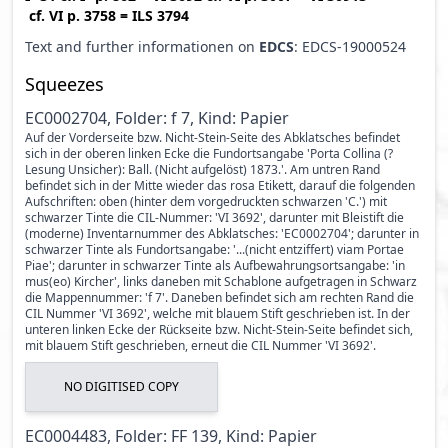
cf.
VI p. 3758
=
ILS 3794
Text and further informationen on
EDCS
: EDCS-19000524
Squeezes
EC0002704, Folder: f 7, Kind: Papier
Auf der Vorderseite bzw. Nicht-Stein-Seite des Abklatsches befindet
sich in der oberen linken Ecke die Fundortsangabe 'Porta Collina (?
Lesung Unsicher): Ball. (Nicht aufgelöst) 1873.'. Am untren Rand
befindet sich in der Mitte wieder das rosa Etikett, darauf die folgenden
Aufschriften: oben (hinter dem vorgedruckten schwarzen 'C.') mit
schwarzer Tinte die CIL-Nummer: 'VI 3692', darunter mit Bleistift die
(moderne) Inventarnummer des Abklatsches: 'EC0002704'; darunter in
schwarzer Tinte als Fundortsangabe: '...(nicht entziffert) viam Portae
Piae'; darunter in schwarzer Tinte als Aufbewahrungsortsangabe: 'in
mus(eo) Kircher', links daneben mit Schablone aufgetragen in Schwarz
die Mappennummer: 'f 7'. Daneben befindet sich am rechten Rand die
CIL Nummer 'VI 3692', welche mit blauem Stift geschrieben ist. In der
unteren linken Ecke der Rückseite bzw. Nicht-Stein-Seite befindet sich,
mit blauem Stift geschrieben, erneut die CIL Nummer 'VI 3692'.
NO DIGITISED COPY
EC0004483, Folder: FF 139, Kind: Papier