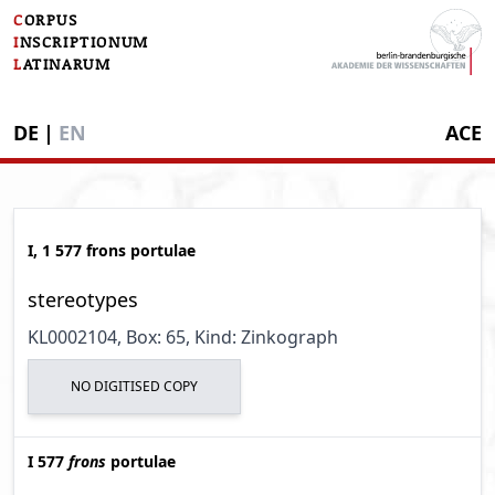
C
ORPUS
I
NSCRIPTIONUM
L
ATINARUM
DE
|
EN
ACE
I, 1 577 frons portulae
stereotypes
KL0002104
, Box: 65
, Kind: Zinkograph
NO DIGITISED COPY
I 577
frons
portulae