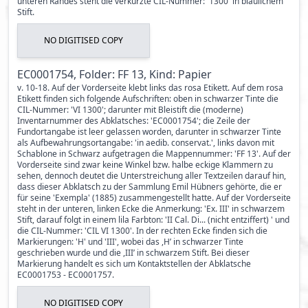
unteren Randes steht die verkürzte CIL-Nummer: '1300' in bläulichem
Stift.
NO DIGITISED COPY
EC0001754, Folder: FF 13, Kind: Papier
v. 10-18. Auf der Vorderseite klebt links das rosa Etikett. Auf dem rosa
Etikett finden sich folgende Aufschriften: oben in schwarzer Tinte die
CIL-Nummer: 'VI 1300'; darunter mit Bleistift die (moderne)
Inventarnummer des Abklatsches: 'EC0001754'; die Zeile der
Fundortangabe ist leer gelassen worden, darunter in schwarzer Tinte
als Aufbewahrungsortangabe: 'in aedib. conservat.', links davon mit
Schablone in Schwarz aufgetragen die Mappennummer: 'FF 13'. Auf der
Vorderseite sind zwar keine Winkel bzw. halbe eckige Klammern zu
sehen, dennoch deutet die Unterstreichung aller Textzeilen darauf hin,
dass dieser Abklatsch zu der Sammlung Emil Hübners gehörte, die er
für seine 'Exempla' (1885) zusammengestellt hatte. Auf der Vorderseite
steht in der unteren, linken Ecke die Anmerkung: 'Ex. III' in schwarzem
Stift, darauf folgt in einem lila Farbton: 'II Cal. Di... (nicht entziffert) ' und
die CIL-Nummer: 'CIL VI 1300'. In der rechten Ecke finden sich die
Markierungen: 'H' und 'III', wobei das ,H’ in schwarzer Tinte
geschrieben wurde und die ,III’ in schwarzem Stift. Bei dieser
Markierung handelt es sich um Kontaktstellen der Abklatsche
EC0001753 - EC0001757.
NO DIGITISED COPY