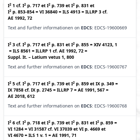
2
2
2
2
I
1
cf.
I
p. 717
et
I
p. 739
et
I
p. 831
et
2
I
p. 853-854
=
VI 36840
=
ILS 4913
=
ILLRP 3
cf.
AE 1992, 72
Text and further informationen on
EDCS
: EDCS-19600669
2
2
2
2
I
3
cf.
I
p. 717
et
I
p. 831
et
I
p. 855
=
XIV 4123, 1
=
ILS 8561
=
ILLRP 1
cf.
AE 1992, 72
=
Suppl. It. – Latium vetus 1, 800
Text and further informationen on
EDCS
: EDCS-19600767
2
2
2
2
I
5
cf.
I
p. 717
et
I
p. 739
et
I
p. 859
et
IX p. 349
=
IX 7858
cf.
IX p. 2745
=
ILLRP 7
=
AE 1991, 567
=
AE 2018, 612
Text and further informationen on
EDCS
: EDCS-19600768
2
2
2
2
2
I
6
cf.
I
p. 718
et
I
p. 739
et
I
p. 831
et
I
p. 859
=
VI 1284
=
VI 31587
cf.
VI 37039
et
VI p. 4669
et
VI 4670
=
ILS 1 v. 1
=
AE 1991, 71