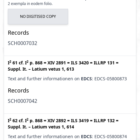
2 exempla in eodem folio.
NO DIGITISED COPY
Records
SCH0007032
2
2
I
61
cf.
I
p. 868
=
XIV 2891
=
ILS 3420
=
ILLRP 131
=
Suppl. It. – Latium vetus 1, 613
Text and further informationen on
EDCS
: EDCS-05800873
Records
SCH0007042
2
2
I
62
cf.
I
p. 868
=
XIV 2892
=
ILS 3419
=
ILLRP 132
=
Suppl. It. – Latium vetus 1, 614
Text and further informationen on
EDCS
: EDCS-05800874