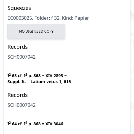
Squeezes
EC0003025, Folder: f 32, Kind: Papier
NO DIGITISED COPY
Records
SCH0007042
2
2
I
63
cf.
I
p. 868
=
XIV 2893
=
Suppl. It. – Latium vetus 1, 615
Records
SCH0007042
2
2
I
64
cf.
I
p. 868
=
XIV 3046