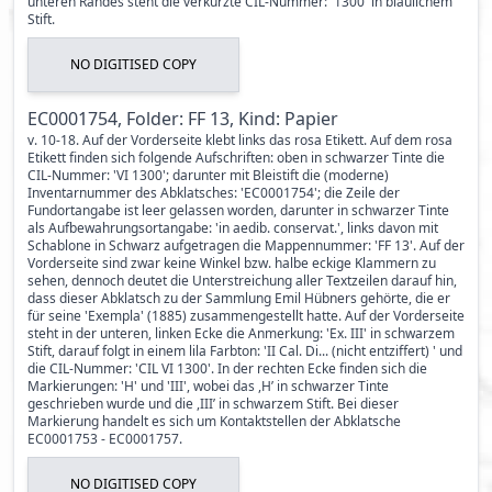
unteren Randes steht die verkürzte CIL-Nummer: '1300' in bläulichem
Stift.
NO DIGITISED COPY
EC0001754, Folder: FF 13, Kind: Papier
v. 10-18. Auf der Vorderseite klebt links das rosa Etikett. Auf dem rosa
Etikett finden sich folgende Aufschriften: oben in schwarzer Tinte die
CIL-Nummer: 'VI 1300'; darunter mit Bleistift die (moderne)
Inventarnummer des Abklatsches: 'EC0001754'; die Zeile der
Fundortangabe ist leer gelassen worden, darunter in schwarzer Tinte
als Aufbewahrungsortangabe: 'in aedib. conservat.', links davon mit
Schablone in Schwarz aufgetragen die Mappennummer: 'FF 13'. Auf der
Vorderseite sind zwar keine Winkel bzw. halbe eckige Klammern zu
sehen, dennoch deutet die Unterstreichung aller Textzeilen darauf hin,
dass dieser Abklatsch zu der Sammlung Emil Hübners gehörte, die er
für seine 'Exempla' (1885) zusammengestellt hatte. Auf der Vorderseite
steht in der unteren, linken Ecke die Anmerkung: 'Ex. III' in schwarzem
Stift, darauf folgt in einem lila Farbton: 'II Cal. Di... (nicht entziffert) ' und
die CIL-Nummer: 'CIL VI 1300'. In der rechten Ecke finden sich die
Markierungen: 'H' und 'III', wobei das ,H’ in schwarzer Tinte
geschrieben wurde und die ,III’ in schwarzem Stift. Bei dieser
Markierung handelt es sich um Kontaktstellen der Abklatsche
EC0001753 - EC0001757.
NO DIGITISED COPY