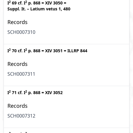
2
2
I
69
cf.
I
p. 868
=
XIV 3050
=
Suppl. It. – Latium vetus 1, 480
Records
SCH0007310
2
2
I
70
cf.
I
p. 868
=
XIV 3051
=
ILLRP 844
Records
SCH0007311
2
2
I
71
cf.
I
p. 868
=
XIV 3052
Records
SCH0007312