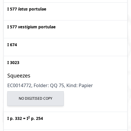
I 577
latus
portulae
I 577
vestigium
portulae
I 674
I 3023
Squeezes
EC0014772, Folder: QQ 75, Kind: Papier
NO DIGITISED COPY
2
I p. 332
=
I
p. 254