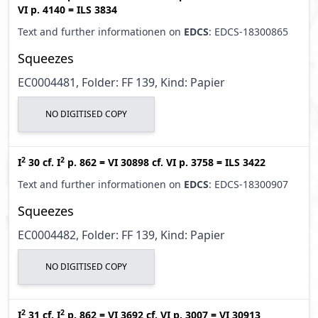
VI p. 4140
=
ILS 3834
Text and further informationen on
EDCS
: EDCS-18300865
Squeezes
EC0004481, Folder: FF 139, Kind: Papier
NO DIGITISED COPY
2
2
I
30
cf.
I
p. 862
=
VI 30898
cf.
VI p. 3758
=
ILS 3422
Text and further informationen on
EDCS
: EDCS-18300907
Squeezes
EC0004482, Folder: FF 139, Kind: Papier
NO DIGITISED COPY
2
2
I
31
cf.
I
p. 862
=
VI 3692
cf.
VI p. 3007
=
VI 30913