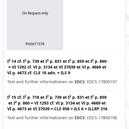
On Request only
PH0017378
2
2
2
2
2
I
14
cf.
I
p. 739
et
I
p. 831
et
I
p. 859
et
I
p. 860
=
VI 1292
cf.
VI p. 3134
et
VI 37039
et
VI p. 4669
et
VI p. 4673
cf.
CLE 10 adn.
=
ILS 9
Text and further informationen on
EDCS
: EDCS-17800197
2
2
2
2
2
I
15
cf.
I
p. 718
et
I
p. 739
et
I
p. 831
et
I
p. 859
2
et
I
p. 860
=
VI 1293
cf.
VI p. 3134
et
VI p. 4669
et
VI p. 4673
et
VI 37039
=
CLE 958
=
ILS 6
=
ILLRP 316
Text and further informationen on
EDCS
: EDCS-17800198