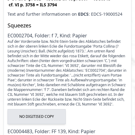
cf.
VI p. 3758
=
ILS 3794
Text and further informationen on
EDCS
: EDCS-19000524
Squeezes
EC0002704, Folder: f 7, Kind: Papier
Auf der Vorderseite bzw. Nicht-Stein-Seite des Abklatsches befindet
sich in der oberen linken Ecke die Fundortsangabe 'Porta Collina (?
Lesung Unsicher): Ball. (Nicht aufgelöst) 1873.'. Am untren Rand
befindet sich in der Mitte wieder das rosa Etikett, darauf die folgenden
Aufschriften: oben (hinter dem vorgedruckten schwarzen 'C.') mit
schwarzer Tinte die CIL-Nummer: 'VI 3692', darunter mit Bleistift die
(moderne) Inventarnummer des Abklatsches: 'EC0002704'; darunter in
schwarzer Tinte als Fundortsangabe: '...(nicht entziffert) viam Portae
Piae'; darunter in schwarzer Tinte als Aufbewahrungsortsangabe: 'in
mus(eo) Kircher', links daneben mit Schablone aufgetragen in Schwarz
die Mappennummer: 'f 7'. Daneben befindet sich am rechten Rand die
CIL Nummer 'VI 3692', welche mit blauem Stift geschrieben ist. In der
unteren linken Ecke der Rückseite bzw. Nicht-Stein-Seite befindet sich,
mit blauem Stift geschrieben, erneut die CIL Nummer 'VI 3692'.
NO DIGITISED COPY
EC0004483, Folder: FF 139, Kind: Papier