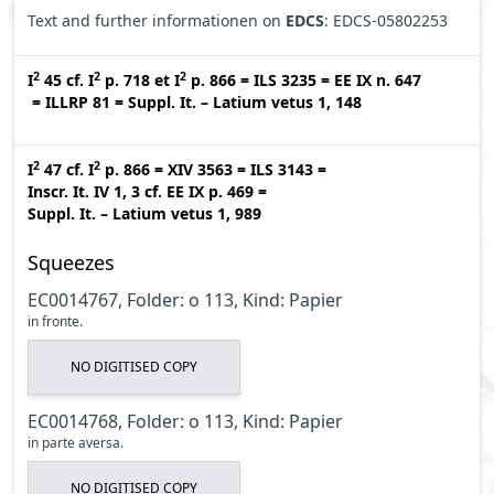
Text and further informationen on
EDCS
: EDCS-05802253
2
2
2
I
45
cf.
I
p. 718
et
I
p. 866
=
ILS 3235
=
EE IX n. 647
=
ILLRP 81
=
Suppl. It. – Latium vetus 1, 148
2
2
I
47
cf.
I
p. 866
=
XIV 3563
=
ILS 3143
=
Inscr. It. IV 1, 3
cf.
EE IX p. 469
=
Suppl. It. – Latium vetus 1, 989
Squeezes
EC0014767, Folder: o 113, Kind: Papier
in fronte.
NO DIGITISED COPY
EC0014768, Folder: o 113, Kind: Papier
in parte aversa.
NO DIGITISED COPY