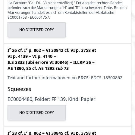
lila Farbton: 'Cal. Di... V (nicht entziffert) ' Entlang des rechten Randes
befinden sich die Markierungen: 'H' und 'III' in schwarzer Tinte. Bei den
Markierungen handelt es sich um Kontaktstellen der Abklatsche
EC0001753 - EC0001757.
NO DIGITISED COPY
2
2
I
26
cf.
I
p. 862
=
VI 30842
cf.
VI p. 3758
et
VI p. 4139 – VI p. 4140
=
ILS 3833 (ubi errore VI 30846
)
=
ILLRP 36
=
AE 1890, 85
cf.
AE 1892
sub
73
Text and further informationen on
EDCS
: EDCS-18300862
Squeezes
EC0004480, Folder: FF 139, Kind: Papier
NO DIGITISED COPY
2
2
I
28
cf.
I
p. 862
=
VI 30845
cf.
VI p. 3758
et