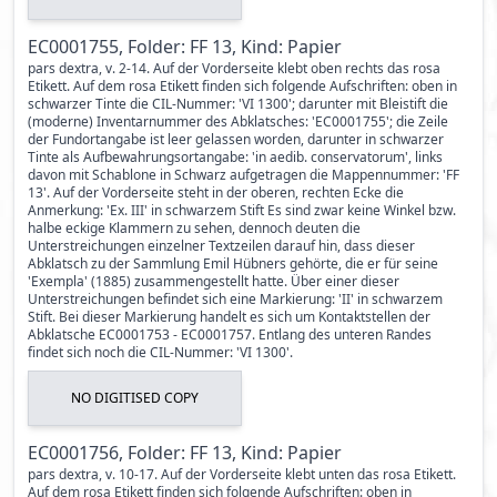
EC0001755, Folder: FF 13, Kind: Papier
pars dextra, v. 2-14. Auf der Vorderseite klebt oben rechts das rosa
Etikett. Auf dem rosa Etikett finden sich folgende Aufschriften: oben in
schwarzer Tinte die CIL-Nummer: 'VI 1300'; darunter mit Bleistift die
(moderne) Inventarnummer des Abklatsches: 'EC0001755'; die Zeile
der Fundortangabe ist leer gelassen worden, darunter in schwarzer
Tinte als Aufbewahrungsortangabe: 'in aedib. conservatorum', links
davon mit Schablone in Schwarz aufgetragen die Mappennummer: 'FF
13'. Auf der Vorderseite steht in der oberen, rechten Ecke die
Anmerkung: 'Ex. III' in schwarzem Stift Es sind zwar keine Winkel bzw.
halbe eckige Klammern zu sehen, dennoch deuten die
Unterstreichungen einzelner Textzeilen darauf hin, dass dieser
Abklatsch zu der Sammlung Emil Hübners gehörte, die er für seine
'Exempla' (1885) zusammengestellt hatte. Über einer dieser
Unterstreichungen befindet sich eine Markierung: 'II' in schwarzem
Stift. Bei dieser Markierung handelt es sich um Kontaktstellen der
Abklatsche EC0001753 - EC0001757. Entlang des unteren Randes
findet sich noch die CIL-Nummer: 'VI 1300'.
NO DIGITISED COPY
EC0001756, Folder: FF 13, Kind: Papier
pars dextra, v. 10-17. Auf der Vorderseite klebt unten das rosa Etikett.
Auf dem rosa Etikett finden sich folgende Aufschriften: oben in