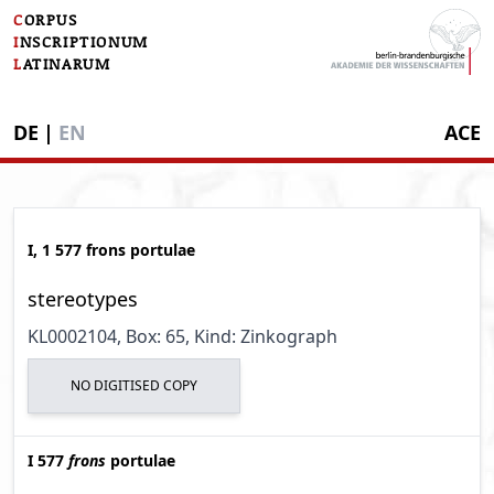
C
ORPUS
I
NSCRIPTIONUM
L
ATINARUM
DE
|
EN
ACE
I, 1 577 frons portulae
stereotypes
KL0002104
, Box: 65
, Kind: Zinkograph
NO DIGITISED COPY
I 577
frons
portulae