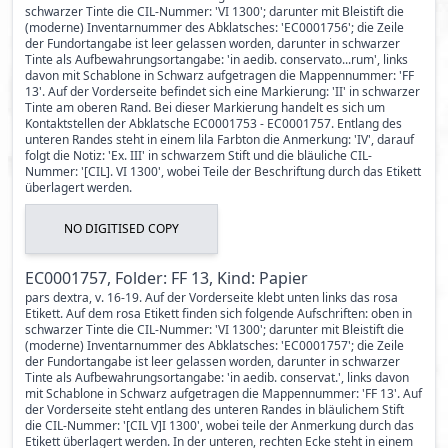
schwarzer Tinte die CIL-Nummer: 'VI 1300'; darunter mit Bleistift die
(moderne) Inventarnummer des Abklatsches: 'EC0001756'; die Zeile
der Fundortangabe ist leer gelassen worden, darunter in schwarzer
Tinte als Aufbewahrungsortangabe: 'in aedib. conservato...rum', links
davon mit Schablone in Schwarz aufgetragen die Mappennummer: 'FF
13'. Auf der Vorderseite befindet sich eine Markierung: 'II' in schwarzer
Tinte am oberen Rand. Bei dieser Markierung handelt es sich um
Kontaktstellen der Abklatsche EC0001753 - EC0001757. Entlang des
unteren Randes steht in einem lila Farbton die Anmerkung: 'IV', darauf
folgt die Notiz: 'Ex. III' in schwarzem Stift und die bläuliche CIL-
Nummer: '[CIL]. VI 1300', wobei Teile der Beschriftung durch das Etikett
überlagert werden.
NO DIGITISED COPY
EC0001757, Folder: FF 13, Kind: Papier
pars dextra, v. 16-19. Auf der Vorderseite klebt unten links das rosa
Etikett. Auf dem rosa Etikett finden sich folgende Aufschriften: oben in
schwarzer Tinte die CIL-Nummer: 'VI 1300'; darunter mit Bleistift die
(moderne) Inventarnummer des Abklatsches: 'EC0001757'; die Zeile
der Fundortangabe ist leer gelassen worden, darunter in schwarzer
Tinte als Aufbewahrungsortangabe: 'in aedib. conservat.', links davon
mit Schablone in Schwarz aufgetragen die Mappennummer: 'FF 13'. Auf
der Vorderseite steht entlang des unteren Randes in bläulichem Stift
die CIL-Nummer: '[CIL V]I 1300', wobei teile der Anmerkung durch das
Etikett überlagert werden. In der unteren, rechten Ecke steht in einem