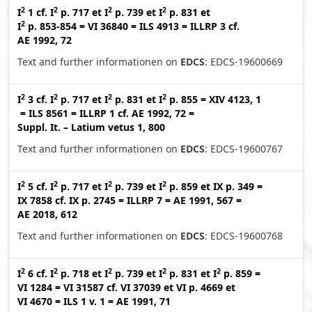
2
2
2
2
I
1
cf.
I
p. 717
et
I
p. 739
et
I
p. 831
et
2
I
p. 853-854
=
VI 36840
=
ILS 4913
=
ILLRP 3
cf.
AE 1992, 72
Text and further informationen on
EDCS
: EDCS-19600669
2
2
2
2
I
3
cf.
I
p. 717
et
I
p. 831
et
I
p. 855
=
XIV 4123, 1
=
ILS 8561
=
ILLRP 1
cf.
AE 1992, 72
=
Suppl. It. – Latium vetus 1, 800
Text and further informationen on
EDCS
: EDCS-19600767
2
2
2
2
I
5
cf.
I
p. 717
et
I
p. 739
et
I
p. 859
et
IX p. 349
=
IX 7858
cf.
IX p. 2745
=
ILLRP 7
=
AE 1991, 567
=
AE 2018, 612
Text and further informationen on
EDCS
: EDCS-19600768
2
2
2
2
2
I
6
cf.
I
p. 718
et
I
p. 739
et
I
p. 831
et
I
p. 859
=
VI 1284
=
VI 31587
cf.
VI 37039
et
VI p. 4669
et
VI 4670
=
ILS 1 v. 1
=
AE 1991, 71