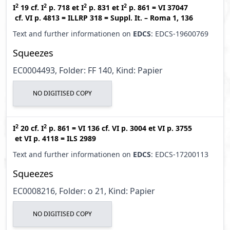
2
2
2
2
I
19
cf.
I
p. 718
et
I
p. 831
et
I
p. 861
=
VI 37047
cf.
VI p. 4813
=
ILLRP 318
=
Suppl. It. – Roma 1, 136
Text and further informationen on
EDCS
: EDCS-19600769
Squeezes
EC0004493, Folder: FF 140, Kind: Papier
NO DIGITISED COPY
2
2
I
20
cf.
I
p. 861
=
VI 136
cf.
VI p. 3004
et
VI p. 3755
et
VI p. 4118
=
ILS 2989
Text and further informationen on
EDCS
: EDCS-17200113
Squeezes
EC0008216, Folder: o 21, Kind: Papier
NO DIGITISED COPY