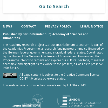
Go to Search
NEWS
CONTACT
PRIVACY POLICY
LEGAL NOTICE
Published by Berlin-Brandenburg Academy of Sciences and
Humanities
The Academy research project „
Corpus Inscriptionum Latinarum
“ is part of
the
Academies Programme
, a research funding programme co-financed by
the German federal government and individual federal states. Coordinated
by the
Union of the German Academies of Sciences and Humanities
, the
Programme intends to retrieve and explore our cultural heritage, to make it
accessible and highlight its relevance to the present, as well as to preserve
it for future.
All page content is subject to the Creative Commons licence
CC-BY 4.0 unless otherwise stated.
This web service is provided and maintained by
TELOTA - IT/DH