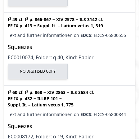
2
2
I
49
cf.
I
p. 866-867
=
XIV 2578
=
ILS 3142
cf.
EE IX p. 413
=
Suppl. It. – Latium vetus 1, 319
Text and further informationen on
EDCS
: EDCS-05800556
Squeezes
EC0010074, Folder: q 40, Kind: Papier
NO DIGITISED COPY
2
2
I
60
cf.
I
p. 868
=
XIV 2863
=
ILS 3684
cf.
EE IX p. 432
=
ILLRP 101
=
Suppl. It. – Latium vetus 1, 775
Text and further informationen on
EDCS
: EDCS-05800844
Squeezes
EC0008172, Folder: o 19, Kind: Papier