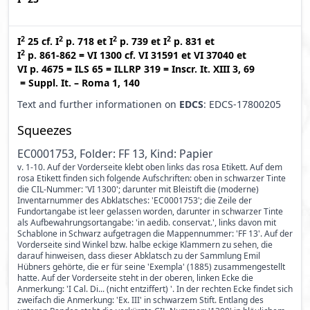
2
2
2
2
I
25
cf.
I
p. 718
et
I
p. 739
et
I
p. 831
et
2
I
p. 861-862
=
VI 1300
cf.
VI 31591
et
VI 37040
et
VI p. 4675
=
ILS 65
=
ILLRP 319
=
Inscr. It. XIII 3, 69
=
Suppl. It. – Roma 1, 140
Text and further informationen on
EDCS
: EDCS-17800205
Squeezes
EC0001753, Folder: FF 13, Kind: Papier
v. 1-10. Auf der Vorderseite klebt oben links das rosa Etikett. Auf dem
rosa Etikett finden sich folgende Aufschriften: oben in schwarzer Tinte
die CIL-Nummer: 'VI 1300'; darunter mit Bleistift die (moderne)
Inventarnummer des Abklatsches: 'EC0001753'; die Zeile der
Fundortangabe ist leer gelassen worden, darunter in schwarzer Tinte
als Aufbewahrungsortangabe: 'in aedib. conservat.', links davon mit
Schablone in Schwarz aufgetragen die Mappennummer: 'FF 13'. Auf der
Vorderseite sind Winkel bzw. halbe eckige Klammern zu sehen, die
darauf hinweisen, dass dieser Abklatsch zu der Sammlung Emil
Hübners gehörte, die er für seine 'Exempla' (1885) zusammengestellt
hatte. Auf der Vorderseite steht in der oberen, linken Ecke die
Anmerkung: 'I Cal. Di... (nicht entziffert) '. In der rechten Ecke findet sich
zweifach die Anmerkung: 'Ex. III' in schwarzem Stift. Entlang des