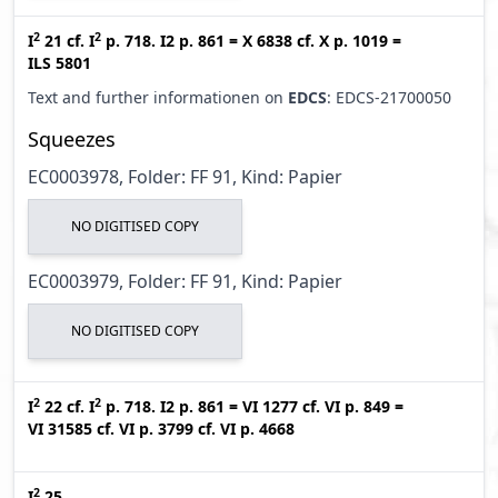
2
2
I
21
cf.
I
p. 718. I2 p. 861
=
X 6838
cf.
X p. 1019
=
ILS 5801
Text and further informationen on
EDCS
: EDCS-21700050
Squeezes
EC0003978, Folder: FF 91, Kind: Papier
NO DIGITISED COPY
EC0003979, Folder: FF 91, Kind: Papier
NO DIGITISED COPY
2
2
I
22
cf.
I
p. 718. I2 p. 861
=
VI 1277
cf.
VI p. 849
=
VI 31585
cf.
VI p. 3799
cf.
VI p. 4668
2
I
25