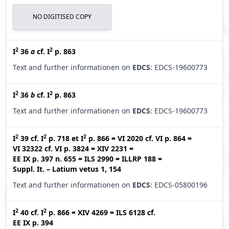
NO DIGITISED COPY
2
2
I
36
a
cf.
I
p. 863
Text and further informationen on
EDCS
: EDCS-19600773
2
2
I
36
b
cf.
I
p. 863
Text and further informationen on
EDCS
: EDCS-19600773
2
2
2
I
39
cf.
I
p. 718
et
I
p. 866
=
VI 2020
cf.
VI p. 864
=
VI 32322
cf.
VI p. 3824
=
XIV 2231
=
EE IX p. 397 n. 655
=
ILS 2990
=
ILLRP 188
=
Suppl. It. – Latium vetus 1, 154
Text and further informationen on
EDCS
: EDCS-05800196
2
2
I
40
cf.
I
p. 866
=
XIV 4269
=
ILS 6128
cf.
EE IX p. 394