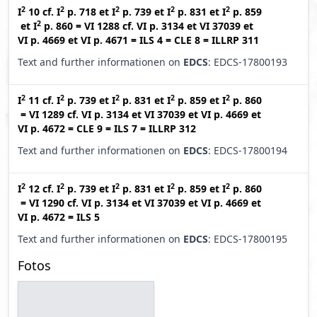
2
2
2
2
2
I
10
cf.
I
p. 718
et
I
p. 739
et
I
p. 831
et
I
p. 859
2
et
I
p. 860
=
VI 1288
cf.
VI p. 3134
et
VI 37039
et
VI p. 4669
et
VI p. 4671
=
ILS 4
=
CLE 8
=
ILLRP 311
Text and further informationen on
EDCS
: EDCS-17800193
2
2
2
2
2
I
11
cf.
I
p. 739
et
I
p. 831
et
I
p. 859
et
I
p. 860
=
VI 1289
cf.
VI p. 3134
et
VI 37039
et
VI p. 4669
et
VI p. 4672
=
CLE 9
=
ILS 7
=
ILLRP 312
Text and further informationen on
EDCS
: EDCS-17800194
2
2
2
2
2
I
12
cf.
I
p. 739
et
I
p. 831
et
I
p. 859
et
I
p. 860
=
VI 1290
cf.
VI p. 3134
et
VI 37039
et
VI p. 4669
et
VI p. 4672
=
ILS 5
Text and further informationen on
EDCS
: EDCS-17800195
Fotos