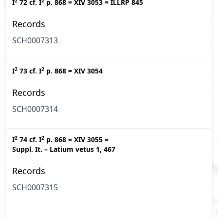
2
2
I
72
cf.
I
p. 868
=
XIV 3053
=
ILLRP 845
Records
SCH0007313
2
2
I
73
cf.
I
p. 868
=
XIV 3054
Records
SCH0007314
2
2
I
74
cf.
I
p. 868
=
XIV 3055
=
Suppl. It. – Latium vetus 1, 467
Records
SCH0007315