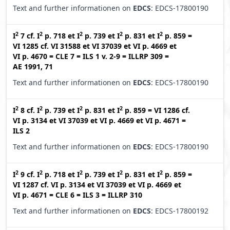
Text and further informationen on
EDCS
: EDCS-17800190
2
2
2
2
2
I
7
cf.
I
p. 718
et
I
p. 739
et
I
p. 831
et
I
p. 859
=
VI 1285
cf.
VI 31588
et
VI 37039
et
VI p. 4669
et
VI p. 4670
=
CLE 7
=
ILS 1 v. 2-9
=
ILLRP 309
=
AE 1991, 71
Text and further informationen on
EDCS
: EDCS-17800190
2
2
2
2
I
8
cf.
I
p. 739
et
I
p. 831
et
I
p. 859
=
VI 1286
cf.
VI p. 3134
et
VI 37039
et
VI p. 4669
et
VI p. 4671
=
ILS 2
Text and further informationen on
EDCS
: EDCS-17800190
2
2
2
2
2
I
9
cf.
I
p. 718
et
I
p. 739
et
I
p. 831
et
I
p. 859
=
VI 1287
cf.
VI p. 3134
et
VI 37039
et
VI p. 4669
et
VI p. 4671
=
CLE 6
=
ILS 3
=
ILLRP 310
Text and further informationen on
EDCS
: EDCS-17800192