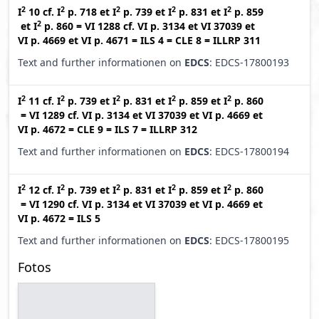
2
2
2
2
2
I
10
cf.
I
p. 718
et
I
p. 739
et
I
p. 831
et
I
p. 859
2
et
I
p. 860
=
VI 1288
cf.
VI p. 3134
et
VI 37039
et
VI p. 4669
et
VI p. 4671
=
ILS 4
=
CLE 8
=
ILLRP 311
Text and further informationen on
EDCS
: EDCS-17800193
2
2
2
2
2
I
11
cf.
I
p. 739
et
I
p. 831
et
I
p. 859
et
I
p. 860
=
VI 1289
cf.
VI p. 3134
et
VI 37039
et
VI p. 4669
et
VI p. 4672
=
CLE 9
=
ILS 7
=
ILLRP 312
Text and further informationen on
EDCS
: EDCS-17800194
2
2
2
2
2
I
12
cf.
I
p. 739
et
I
p. 831
et
I
p. 859
et
I
p. 860
=
VI 1290
cf.
VI p. 3134
et
VI 37039
et
VI p. 4669
et
VI p. 4672
=
ILS 5
Text and further informationen on
EDCS
: EDCS-17800195
Fotos