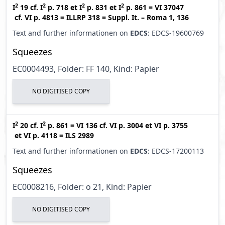
2
2
2
2
I
19
cf.
I
p. 718
et
I
p. 831
et
I
p. 861
=
VI 37047
cf.
VI p. 4813
=
ILLRP 318
=
Suppl. It. – Roma 1, 136
Text and further informationen on
EDCS
: EDCS-19600769
Squeezes
EC0004493, Folder: FF 140, Kind: Papier
NO DIGITISED COPY
2
2
I
20
cf.
I
p. 861
=
VI 136
cf.
VI p. 3004
et
VI p. 3755
et
VI p. 4118
=
ILS 2989
Text and further informationen on
EDCS
: EDCS-17200113
Squeezes
EC0008216, Folder: o 21, Kind: Papier
NO DIGITISED COPY