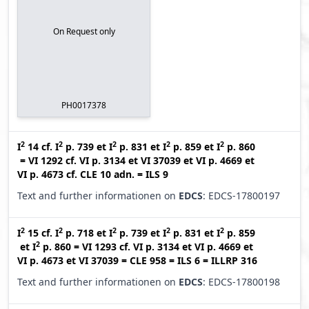
On Request only
PH0017378
2
2
2
2
2
I
14
cf.
I
p. 739
et
I
p. 831
et
I
p. 859
et
I
p. 860
=
VI 1292
cf.
VI p. 3134
et
VI 37039
et
VI p. 4669
et
VI p. 4673
cf.
CLE 10 adn.
=
ILS 9
Text and further informationen on
EDCS
: EDCS-17800197
2
2
2
2
2
I
15
cf.
I
p. 718
et
I
p. 739
et
I
p. 831
et
I
p. 859
2
et
I
p. 860
=
VI 1293
cf.
VI p. 3134
et
VI p. 4669
et
VI p. 4673
et
VI 37039
=
CLE 958
=
ILS 6
=
ILLRP 316
Text and further informationen on
EDCS
: EDCS-17800198