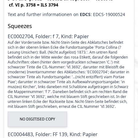
cf.
VI p. 3758
=
ILS 3794
Text and further informationen on
EDCS
: EDCS-19000524
Squeezes
EC0002704, Folder: f 7, Kind: Papier
Auf der Vorderseite bzw. Nicht-Stein-Seite des Abklatsches befindet
sich in der oberen linken Ecke die Fundortsangabe 'Porta Collina (?
Lesung Unsicher): Ball. (Nicht aufgelöst) 1873.'. Am untren Rand
befindet sich in der Mitte wieder das rosa Etikett, darauf die folgenden
Aufschriften: oben (hinter dem vorgedruckten schwarzen 'C.') mit
schwarzer Tinte die CIL-Nummer: 'VI 3692', darunter mit Bleistift die
(moderne) Inventarnummer des Abklatsches: 'EC0002704'; darunter in
schwarzer Tinte als Fundortsangabe: '...(nicht entziffert) viam Portae
Piae'; darunter in schwarzer Tinte als Aufbewahrungsortsangabe: 'in
mus(eo) Kircher', links daneben mit Schablone aufgetragen in Schwarz
die Mappennummer: 'f 7'. Daneben befindet sich am rechten Rand die
CIL Nummer 'VI 3692', welche mit blauem Stift geschrieben ist. In der
unteren linken Ecke der Rückseite bzw. Nicht-Stein-Seite befindet sich,
mit blauem Stift geschrieben, erneut die CIL Nummer 'VI 3692'.
NO DIGITISED COPY
EC0004483, Folder: FF 139, Kind: Papier