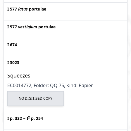
I 577
latus
portulae
I 577
vestigium
portulae
I 674
I 3023
Squeezes
EC0014772, Folder: QQ 75, Kind: Papier
NO DIGITISED COPY
2
I p. 332
=
I
p. 254