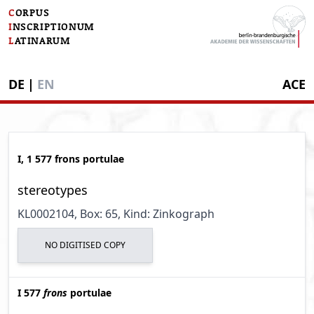
C
ORPUS
I
NSCRIPTIONUM
L
ATINARUM
DE
|
EN
ACE
I, 1 577 frons portulae
stereotypes
KL0002104
, Box: 65
, Kind: Zinkograph
NO DIGITISED COPY
I 577
frons
portulae