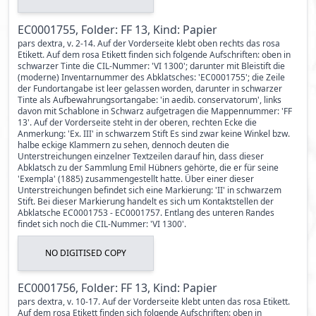
EC0001755, Folder: FF 13, Kind: Papier
pars dextra, v. 2-14. Auf der Vorderseite klebt oben rechts das rosa
Etikett. Auf dem rosa Etikett finden sich folgende Aufschriften: oben in
schwarzer Tinte die CIL-Nummer: 'VI 1300'; darunter mit Bleistift die
(moderne) Inventarnummer des Abklatsches: 'EC0001755'; die Zeile
der Fundortangabe ist leer gelassen worden, darunter in schwarzer
Tinte als Aufbewahrungsortangabe: 'in aedib. conservatorum', links
davon mit Schablone in Schwarz aufgetragen die Mappennummer: 'FF
13'. Auf der Vorderseite steht in der oberen, rechten Ecke die
Anmerkung: 'Ex. III' in schwarzem Stift Es sind zwar keine Winkel bzw.
halbe eckige Klammern zu sehen, dennoch deuten die
Unterstreichungen einzelner Textzeilen darauf hin, dass dieser
Abklatsch zu der Sammlung Emil Hübners gehörte, die er für seine
'Exempla' (1885) zusammengestellt hatte. Über einer dieser
Unterstreichungen befindet sich eine Markierung: 'II' in schwarzem
Stift. Bei dieser Markierung handelt es sich um Kontaktstellen der
Abklatsche EC0001753 - EC0001757. Entlang des unteren Randes
findet sich noch die CIL-Nummer: 'VI 1300'.
NO DIGITISED COPY
EC0001756, Folder: FF 13, Kind: Papier
pars dextra, v. 10-17. Auf der Vorderseite klebt unten das rosa Etikett.
Auf dem rosa Etikett finden sich folgende Aufschriften: oben in