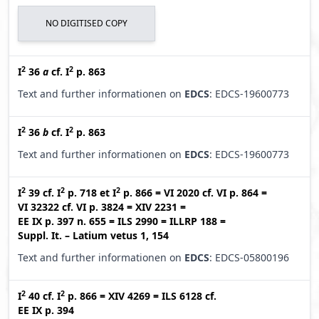
NO DIGITISED COPY
2
2
I
36
a
cf.
I
p. 863
Text and further informationen on
EDCS
: EDCS-19600773
2
2
I
36
b
cf.
I
p. 863
Text and further informationen on
EDCS
: EDCS-19600773
2
2
2
I
39
cf.
I
p. 718
et
I
p. 866
=
VI 2020
cf.
VI p. 864
=
VI 32322
cf.
VI p. 3824
=
XIV 2231
=
EE IX p. 397 n. 655
=
ILS 2990
=
ILLRP 188
=
Suppl. It. – Latium vetus 1, 154
Text and further informationen on
EDCS
: EDCS-05800196
2
2
I
40
cf.
I
p. 866
=
XIV 4269
=
ILS 6128
cf.
EE IX p. 394