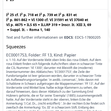
2
2
2
2
I
25
cf.
I
p. 718
et
I
p. 739
et
I
p. 831
et
2
I
p. 861-862
=
VI 1300
cf.
VI 31591
et
VI 37040
et
VI p. 4675
=
ILS 65
=
ILLRP 319
=
Inscr. It. XIII 3, 69
=
Suppl. It. – Roma 1, 140
Text and further informationen on
EDCS
: EDCS-17800205
Squeezes
EC0001753, Folder: FF 13, Kind: Papier
v. 1-10. Auf der Vorderseite klebt oben links das rosa Etikett. Auf dem
rosa Etikett finden sich folgende Aufschriften: oben in schwarzer Tinte
die CIL-Nummer: 'VI 1300'; darunter mit Bleistift die (moderne)
Inventarnummer des Abklatsches: 'EC0001753'; die Zeile der
Fundortangabe ist leer gelassen worden, darunter in schwarzer Tinte
als Aufbewahrungsortangabe: 'in aedib. conservat.', links davon mit
Schablone in Schwarz aufgetragen die Mappennummer: 'FF 13'. Auf der
Vorderseite sind Winkel bzw. halbe eckige Klammern zu sehen, die
darauf hinweisen, dass dieser Abklatsch zu der Sammlung Emil
Hübners gehörte, die er für seine 'Exempla' (1885) zusammengestellt
hatte. Auf der Vorderseite steht in der oberen, linken Ecke die
Anmerkung: 'I Cal. Di... (nicht entziffert) '. In der rechten Ecke findet sich
zweifach die Anmerkung: 'Ex. III' in schwarzem Stift. Entlang des