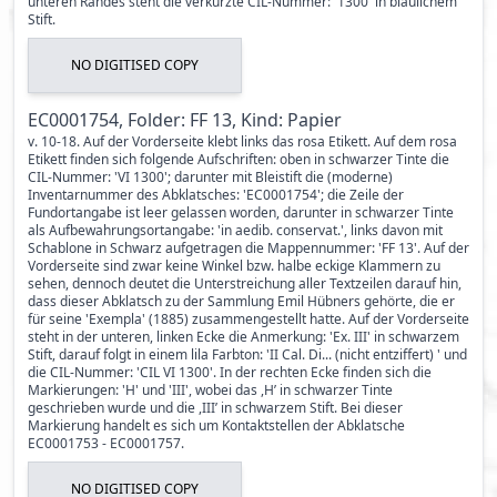
unteren Randes steht die verkürzte CIL-Nummer: '1300' in bläulichem
Stift.
NO DIGITISED COPY
EC0001754, Folder: FF 13, Kind: Papier
v. 10-18. Auf der Vorderseite klebt links das rosa Etikett. Auf dem rosa
Etikett finden sich folgende Aufschriften: oben in schwarzer Tinte die
CIL-Nummer: 'VI 1300'; darunter mit Bleistift die (moderne)
Inventarnummer des Abklatsches: 'EC0001754'; die Zeile der
Fundortangabe ist leer gelassen worden, darunter in schwarzer Tinte
als Aufbewahrungsortangabe: 'in aedib. conservat.', links davon mit
Schablone in Schwarz aufgetragen die Mappennummer: 'FF 13'. Auf der
Vorderseite sind zwar keine Winkel bzw. halbe eckige Klammern zu
sehen, dennoch deutet die Unterstreichung aller Textzeilen darauf hin,
dass dieser Abklatsch zu der Sammlung Emil Hübners gehörte, die er
für seine 'Exempla' (1885) zusammengestellt hatte. Auf der Vorderseite
steht in der unteren, linken Ecke die Anmerkung: 'Ex. III' in schwarzem
Stift, darauf folgt in einem lila Farbton: 'II Cal. Di... (nicht entziffert) ' und
die CIL-Nummer: 'CIL VI 1300'. In der rechten Ecke finden sich die
Markierungen: 'H' und 'III', wobei das ,H’ in schwarzer Tinte
geschrieben wurde und die ,III’ in schwarzem Stift. Bei dieser
Markierung handelt es sich um Kontaktstellen der Abklatsche
EC0001753 - EC0001757.
NO DIGITISED COPY