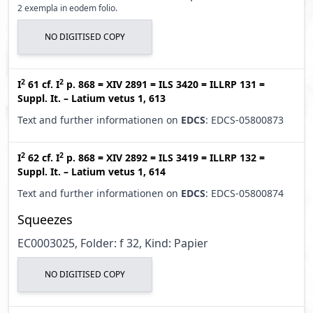
2 exempla in eodem folio.
NO DIGITISED COPY
2
2
I
61
cf.
I
p. 868
=
XIV 2891
=
ILS 3420
=
ILLRP 131
=
Suppl. It. – Latium vetus 1, 613
Text and further informationen on
EDCS
: EDCS-05800873
2
2
I
62
cf.
I
p. 868
=
XIV 2892
=
ILS 3419
=
ILLRP 132
=
Suppl. It. – Latium vetus 1, 614
Text and further informationen on
EDCS
: EDCS-05800874
Squeezes
EC0003025, Folder: f 32, Kind: Papier
NO DIGITISED COPY