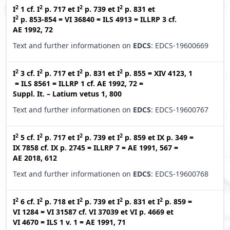
2
2
2
2
I
1
cf.
I
p. 717
et
I
p. 739
et
I
p. 831
et
2
I
p. 853-854
=
VI 36840
=
ILS 4913
=
ILLRP 3
cf.
AE 1992, 72
Text and further informationen on
EDCS
: EDCS-19600669
2
2
2
2
I
3
cf.
I
p. 717
et
I
p. 831
et
I
p. 855
=
XIV 4123, 1
=
ILS 8561
=
ILLRP 1
cf.
AE 1992, 72
=
Suppl. It. – Latium vetus 1, 800
Text and further informationen on
EDCS
: EDCS-19600767
2
2
2
2
I
5
cf.
I
p. 717
et
I
p. 739
et
I
p. 859
et
IX p. 349
=
IX 7858
cf.
IX p. 2745
=
ILLRP 7
=
AE 1991, 567
=
AE 2018, 612
Text and further informationen on
EDCS
: EDCS-19600768
2
2
2
2
2
I
6
cf.
I
p. 718
et
I
p. 739
et
I
p. 831
et
I
p. 859
=
VI 1284
=
VI 31587
cf.
VI 37039
et
VI p. 4669
et
VI 4670
=
ILS 1 v. 1
=
AE 1991, 71