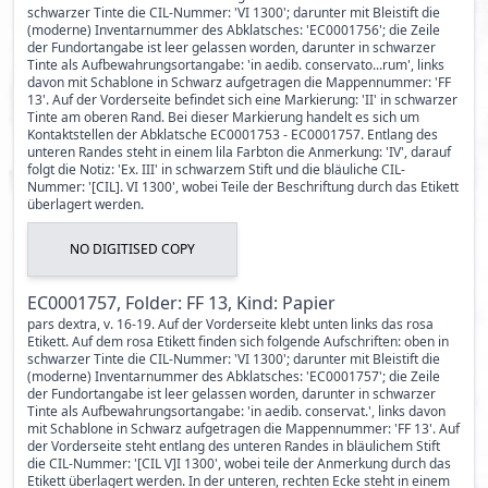
schwarzer Tinte die CIL-Nummer: 'VI 1300'; darunter mit Bleistift die
(moderne) Inventarnummer des Abklatsches: 'EC0001756'; die Zeile
der Fundortangabe ist leer gelassen worden, darunter in schwarzer
Tinte als Aufbewahrungsortangabe: 'in aedib. conservato...rum', links
davon mit Schablone in Schwarz aufgetragen die Mappennummer: 'FF
13'. Auf der Vorderseite befindet sich eine Markierung: 'II' in schwarzer
Tinte am oberen Rand. Bei dieser Markierung handelt es sich um
Kontaktstellen der Abklatsche EC0001753 - EC0001757. Entlang des
unteren Randes steht in einem lila Farbton die Anmerkung: 'IV', darauf
folgt die Notiz: 'Ex. III' in schwarzem Stift und die bläuliche CIL-
Nummer: '[CIL]. VI 1300', wobei Teile der Beschriftung durch das Etikett
überlagert werden.
NO DIGITISED COPY
EC0001757, Folder: FF 13, Kind: Papier
pars dextra, v. 16-19. Auf der Vorderseite klebt unten links das rosa
Etikett. Auf dem rosa Etikett finden sich folgende Aufschriften: oben in
schwarzer Tinte die CIL-Nummer: 'VI 1300'; darunter mit Bleistift die
(moderne) Inventarnummer des Abklatsches: 'EC0001757'; die Zeile
der Fundortangabe ist leer gelassen worden, darunter in schwarzer
Tinte als Aufbewahrungsortangabe: 'in aedib. conservat.', links davon
mit Schablone in Schwarz aufgetragen die Mappennummer: 'FF 13'. Auf
der Vorderseite steht entlang des unteren Randes in bläulichem Stift
die CIL-Nummer: '[CIL V]I 1300', wobei teile der Anmerkung durch das
Etikett überlagert werden. In der unteren, rechten Ecke steht in einem