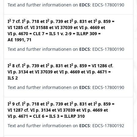
Text and further informationen on
EDCS
: EDCS-17800190
2
2
2
2
2
I
7
cf.
I
p. 718
et
I
p. 739
et
I
p. 831
et
I
p. 859
=
VI 1285
cf.
VI 31588
et
VI 37039
et
VI p. 4669
et
VI p. 4670
=
CLE 7
=
ILS 1 v. 2-9
=
ILLRP 309
=
AE 1991, 71
Text and further informationen on
EDCS
: EDCS-17800190
2
2
2
2
I
8
cf.
I
p. 739
et
I
p. 831
et
I
p. 859
=
VI 1286
cf.
VI p. 3134
et
VI 37039
et
VI p. 4669
et
VI p. 4671
=
ILS 2
Text and further informationen on
EDCS
: EDCS-17800190
2
2
2
2
2
I
9
cf.
I
p. 718
et
I
p. 739
et
I
p. 831
et
I
p. 859
=
VI 1287
cf.
VI p. 3134
et
VI 37039
et
VI p. 4669
et
VI p. 4671
=
CLE 6
=
ILS 3
=
ILLRP 310
Text and further informationen on
EDCS
: EDCS-17800192