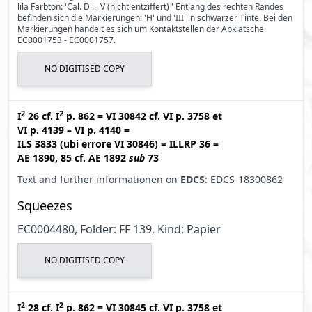
lila Farbton: 'Cal. Di... V (nicht entziffert) ' Entlang des rechten Randes
befinden sich die Markierungen: 'H' und 'III' in schwarzer Tinte. Bei den
Markierungen handelt es sich um Kontaktstellen der Abklatsche
EC0001753 - EC0001757.
NO DIGITISED COPY
2
2
I
26
cf.
I
p. 862
=
VI 30842
cf.
VI p. 3758
et
VI p. 4139 – VI p. 4140
=
ILS 3833 (ubi errore VI 30846
)
=
ILLRP 36
=
AE 1890, 85
cf.
AE 1892
sub
73
Text and further informationen on
EDCS
: EDCS-18300862
Squeezes
EC0004480, Folder: FF 139, Kind: Papier
NO DIGITISED COPY
2
2
I
28
cf.
I
p. 862
=
VI 30845
cf.
VI p. 3758
et