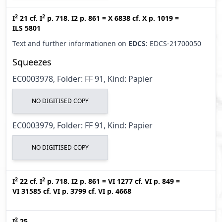
2
2
I
21
cf.
I
p. 718. I2 p. 861
=
X 6838
cf.
X p. 1019
=
ILS 5801
Text and further informationen on
EDCS
: EDCS-21700050
Squeezes
EC0003978, Folder: FF 91, Kind: Papier
NO DIGITISED COPY
EC0003979, Folder: FF 91, Kind: Papier
NO DIGITISED COPY
2
2
I
22
cf.
I
p. 718. I2 p. 861
=
VI 1277
cf.
VI p. 849
=
VI 31585
cf.
VI p. 3799
cf.
VI p. 4668
2
I
25