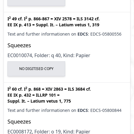
2
2
I
49
cf.
I
p. 866-867
=
XIV 2578
=
ILS 3142
cf.
EE IX p. 413
=
Suppl. It. – Latium vetus 1, 319
Text and further informationen on
EDCS
: EDCS-05800556
Squeezes
EC0010074, Folder: q 40, Kind: Papier
NO DIGITISED COPY
2
2
I
60
cf.
I
p. 868
=
XIV 2863
=
ILS 3684
cf.
EE IX p. 432
=
ILLRP 101
=
Suppl. It. – Latium vetus 1, 775
Text and further informationen on
EDCS
: EDCS-05800844
Squeezes
EC0008172, Folder: o 19, Kind: Papier