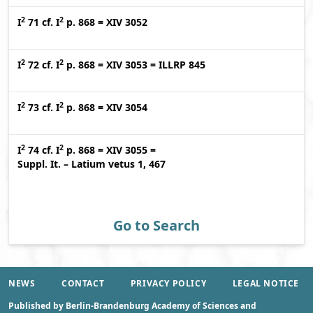
2
2
I
71
cf.
I
p. 868
=
XIV 3052
2
2
I
72
cf.
I
p. 868
=
XIV 3053
=
ILLRP 845
2
2
I
73
cf.
I
p. 868
=
XIV 3054
2
2
I
74
cf.
I
p. 868
=
XIV 3055
=
Suppl. It. – Latium vetus 1, 467
Go to Search
NEWS
CONTACT
PRIVACY POLICY
LEGAL NOTICE
Published by Berlin-Brandenburg Academy of Sciences and