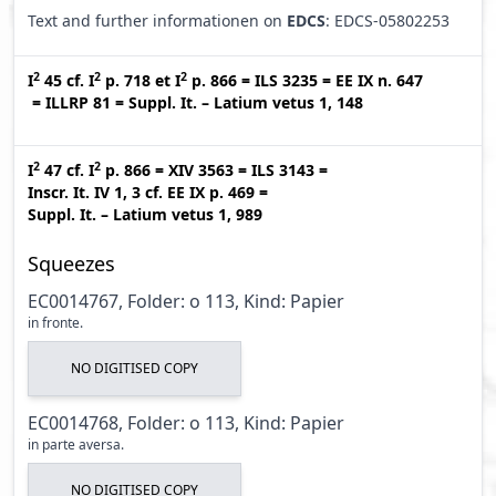
Text and further informationen on
EDCS
: EDCS-05802253
2
2
2
I
45
cf.
I
p. 718
et
I
p. 866
=
ILS 3235
=
EE IX n. 647
=
ILLRP 81
=
Suppl. It. – Latium vetus 1, 148
2
2
I
47
cf.
I
p. 866
=
XIV 3563
=
ILS 3143
=
Inscr. It. IV 1, 3
cf.
EE IX p. 469
=
Suppl. It. – Latium vetus 1, 989
Squeezes
EC0014767, Folder: o 113, Kind: Papier
in fronte.
NO DIGITISED COPY
EC0014768, Folder: o 113, Kind: Papier
in parte aversa.
NO DIGITISED COPY