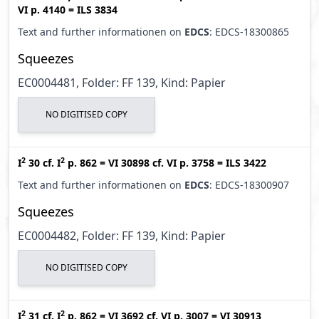
VI p. 4140
=
ILS 3834
Text and further informationen on
EDCS
: EDCS-18300865
Squeezes
EC0004481, Folder: FF 139, Kind: Papier
NO DIGITISED COPY
2
2
I
30
cf.
I
p. 862
=
VI 30898
cf.
VI p. 3758
=
ILS 3422
Text and further informationen on
EDCS
: EDCS-18300907
Squeezes
EC0004482, Folder: FF 139, Kind: Papier
NO DIGITISED COPY
2
2
I
31
cf.
I
p. 862
=
VI 3692
cf.
VI p. 3007
=
VI 30913