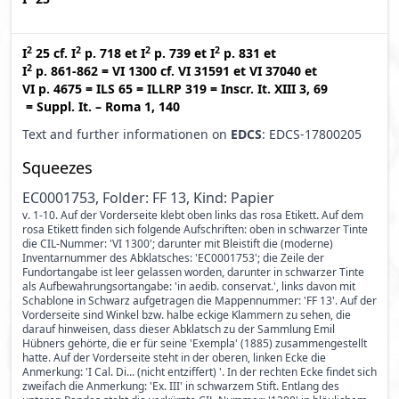
2
2
2
2
I
25
cf.
I
p. 718
et
I
p. 739
et
I
p. 831
et
2
I
p. 861-862
=
VI 1300
cf.
VI 31591
et
VI 37040
et
VI p. 4675
=
ILS 65
=
ILLRP 319
=
Inscr. It. XIII 3, 69
=
Suppl. It. – Roma 1, 140
Text and further informationen on
EDCS
: EDCS-17800205
Squeezes
EC0001753, Folder: FF 13, Kind: Papier
v. 1-10. Auf der Vorderseite klebt oben links das rosa Etikett. Auf dem
rosa Etikett finden sich folgende Aufschriften: oben in schwarzer Tinte
die CIL-Nummer: 'VI 1300'; darunter mit Bleistift die (moderne)
Inventarnummer des Abklatsches: 'EC0001753'; die Zeile der
Fundortangabe ist leer gelassen worden, darunter in schwarzer Tinte
als Aufbewahrungsortangabe: 'in aedib. conservat.', links davon mit
Schablone in Schwarz aufgetragen die Mappennummer: 'FF 13'. Auf der
Vorderseite sind Winkel bzw. halbe eckige Klammern zu sehen, die
darauf hinweisen, dass dieser Abklatsch zu der Sammlung Emil
Hübners gehörte, die er für seine 'Exempla' (1885) zusammengestellt
hatte. Auf der Vorderseite steht in der oberen, linken Ecke die
Anmerkung: 'I Cal. Di... (nicht entziffert) '. In der rechten Ecke findet sich
zweifach die Anmerkung: 'Ex. III' in schwarzem Stift. Entlang des