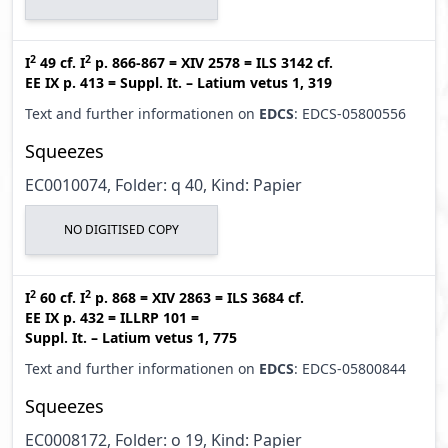
2
2
I
49
cf.
I
p. 866-867
=
XIV 2578
=
ILS 3142
cf.
EE IX p. 413
=
Suppl. It. – Latium vetus 1, 319
Text and further informationen on
EDCS
: EDCS-05800556
Squeezes
EC0010074, Folder: q 40, Kind: Papier
NO DIGITISED COPY
2
2
I
60
cf.
I
p. 868
=
XIV 2863
=
ILS 3684
cf.
EE IX p. 432
=
ILLRP 101
=
Suppl. It. – Latium vetus 1, 775
Text and further informationen on
EDCS
: EDCS-05800844
Squeezes
EC0008172, Folder: o 19, Kind: Papier