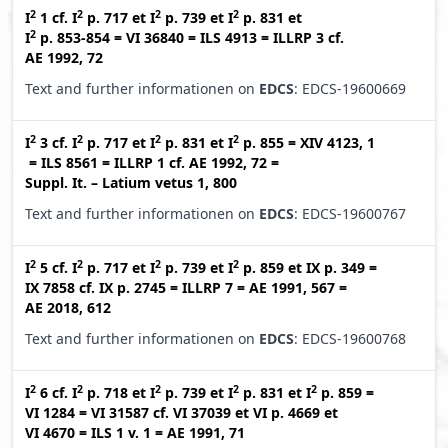
2
2
2
2
I
1
cf.
I
p. 717
et
I
p. 739
et
I
p. 831
et
2
I
p. 853-854
=
VI 36840
=
ILS 4913
=
ILLRP 3
cf.
AE 1992, 72
Text and further informationen on
EDCS
: EDCS-19600669
2
2
2
2
I
3
cf.
I
p. 717
et
I
p. 831
et
I
p. 855
=
XIV 4123, 1
=
ILS 8561
=
ILLRP 1
cf.
AE 1992, 72
=
Suppl. It. – Latium vetus 1, 800
Text and further informationen on
EDCS
: EDCS-19600767
2
2
2
2
I
5
cf.
I
p. 717
et
I
p. 739
et
I
p. 859
et
IX p. 349
=
IX 7858
cf.
IX p. 2745
=
ILLRP 7
=
AE 1991, 567
=
AE 2018, 612
Text and further informationen on
EDCS
: EDCS-19600768
2
2
2
2
2
I
6
cf.
I
p. 718
et
I
p. 739
et
I
p. 831
et
I
p. 859
=
VI 1284
=
VI 31587
cf.
VI 37039
et
VI p. 4669
et
VI 4670
=
ILS 1 v. 1
=
AE 1991, 71