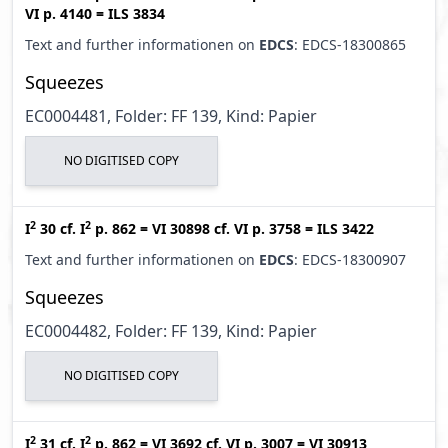
VI p. 4140
=
ILS 3834
Text and further informationen on
EDCS
: EDCS-18300865
Squeezes
EC0004481, Folder: FF 139, Kind: Papier
NO DIGITISED COPY
2
2
I
30
cf.
I
p. 862
=
VI 30898
cf.
VI p. 3758
=
ILS 3422
Text and further informationen on
EDCS
: EDCS-18300907
Squeezes
EC0004482, Folder: FF 139, Kind: Papier
NO DIGITISED COPY
2
2
I
31
cf.
I
p. 862
=
VI 3692
cf.
VI p. 3007
=
VI 30913