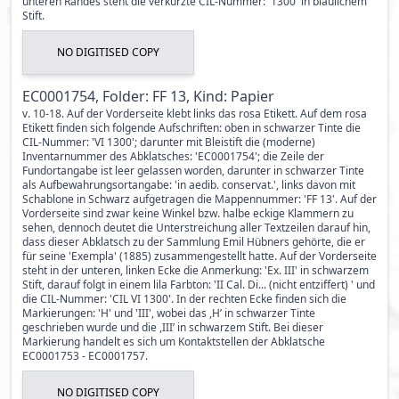
unteren Randes steht die verkürzte CIL-Nummer: '1300' in bläulichem
Stift.
NO DIGITISED COPY
EC0001754, Folder: FF 13, Kind: Papier
v. 10-18. Auf der Vorderseite klebt links das rosa Etikett. Auf dem rosa
Etikett finden sich folgende Aufschriften: oben in schwarzer Tinte die
CIL-Nummer: 'VI 1300'; darunter mit Bleistift die (moderne)
Inventarnummer des Abklatsches: 'EC0001754'; die Zeile der
Fundortangabe ist leer gelassen worden, darunter in schwarzer Tinte
als Aufbewahrungsortangabe: 'in aedib. conservat.', links davon mit
Schablone in Schwarz aufgetragen die Mappennummer: 'FF 13'. Auf der
Vorderseite sind zwar keine Winkel bzw. halbe eckige Klammern zu
sehen, dennoch deutet die Unterstreichung aller Textzeilen darauf hin,
dass dieser Abklatsch zu der Sammlung Emil Hübners gehörte, die er
für seine 'Exempla' (1885) zusammengestellt hatte. Auf der Vorderseite
steht in der unteren, linken Ecke die Anmerkung: 'Ex. III' in schwarzem
Stift, darauf folgt in einem lila Farbton: 'II Cal. Di... (nicht entziffert) ' und
die CIL-Nummer: 'CIL VI 1300'. In der rechten Ecke finden sich die
Markierungen: 'H' und 'III', wobei das ,H’ in schwarzer Tinte
geschrieben wurde und die ,III’ in schwarzem Stift. Bei dieser
Markierung handelt es sich um Kontaktstellen der Abklatsche
EC0001753 - EC0001757.
NO DIGITISED COPY