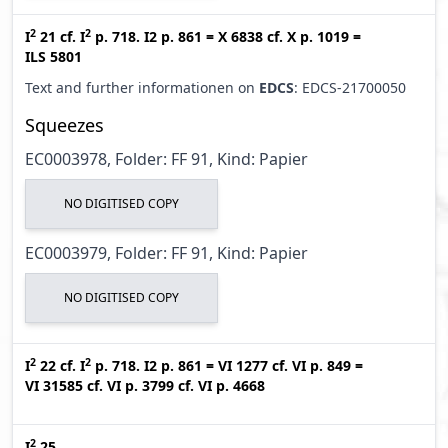
2
2
I
21
cf.
I
p. 718. I2 p. 861
=
X 6838
cf.
X p. 1019
=
ILS 5801
Text and further informationen on
EDCS
: EDCS-21700050
Squeezes
EC0003978, Folder: FF 91, Kind: Papier
NO DIGITISED COPY
EC0003979, Folder: FF 91, Kind: Papier
NO DIGITISED COPY
2
2
I
22
cf.
I
p. 718. I2 p. 861
=
VI 1277
cf.
VI p. 849
=
VI 31585
cf.
VI p. 3799
cf.
VI p. 4668
2
I
25