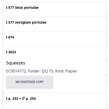
I 577
latus
portulae
I 577
vestigium
portulae
I 674
I 3023
Squeezes
EC0014772, Folder: QQ 75, Kind: Papier
NO DIGITISED COPY
2
I p. 332
=
I
p. 254