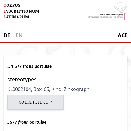
C
ORPUS
I
NSCRIPTIONUM
L
ATINARUM
DE
|
EN
ACE
I, 1 577 frons portulae
stereotypes
KL0002104
, Box: 65
, Kind: Zinkograph
NO DIGITISED COPY
I 577
frons
portulae