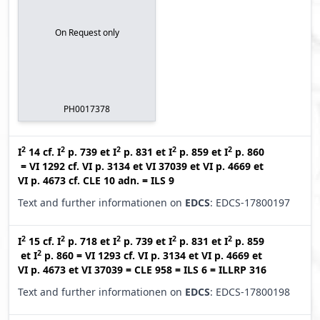
On Request only
PH0017378
2
2
2
2
2
I
14
cf.
I
p. 739
et
I
p. 831
et
I
p. 859
et
I
p. 860
=
VI 1292
cf.
VI p. 3134
et
VI 37039
et
VI p. 4669
et
VI p. 4673
cf.
CLE 10 adn.
=
ILS 9
Text and further informationen on
EDCS
: EDCS-17800197
2
2
2
2
2
I
15
cf.
I
p. 718
et
I
p. 739
et
I
p. 831
et
I
p. 859
2
et
I
p. 860
=
VI 1293
cf.
VI p. 3134
et
VI p. 4669
et
VI p. 4673
et
VI 37039
=
CLE 958
=
ILS 6
=
ILLRP 316
Text and further informationen on
EDCS
: EDCS-17800198