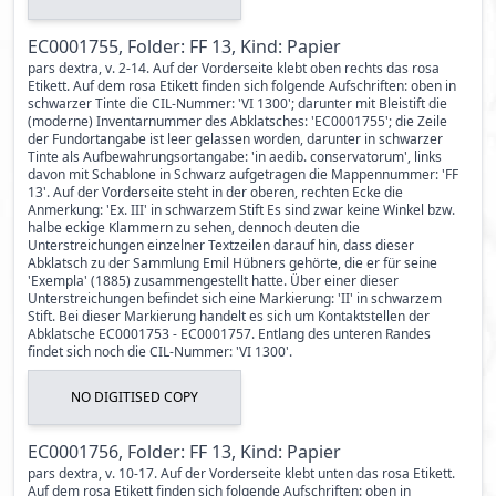
EC0001755, Folder: FF 13, Kind: Papier
pars dextra, v. 2-14. Auf der Vorderseite klebt oben rechts das rosa
Etikett. Auf dem rosa Etikett finden sich folgende Aufschriften: oben in
schwarzer Tinte die CIL-Nummer: 'VI 1300'; darunter mit Bleistift die
(moderne) Inventarnummer des Abklatsches: 'EC0001755'; die Zeile
der Fundortangabe ist leer gelassen worden, darunter in schwarzer
Tinte als Aufbewahrungsortangabe: 'in aedib. conservatorum', links
davon mit Schablone in Schwarz aufgetragen die Mappennummer: 'FF
13'. Auf der Vorderseite steht in der oberen, rechten Ecke die
Anmerkung: 'Ex. III' in schwarzem Stift Es sind zwar keine Winkel bzw.
halbe eckige Klammern zu sehen, dennoch deuten die
Unterstreichungen einzelner Textzeilen darauf hin, dass dieser
Abklatsch zu der Sammlung Emil Hübners gehörte, die er für seine
'Exempla' (1885) zusammengestellt hatte. Über einer dieser
Unterstreichungen befindet sich eine Markierung: 'II' in schwarzem
Stift. Bei dieser Markierung handelt es sich um Kontaktstellen der
Abklatsche EC0001753 - EC0001757. Entlang des unteren Randes
findet sich noch die CIL-Nummer: 'VI 1300'.
NO DIGITISED COPY
EC0001756, Folder: FF 13, Kind: Papier
pars dextra, v. 10-17. Auf der Vorderseite klebt unten das rosa Etikett.
Auf dem rosa Etikett finden sich folgende Aufschriften: oben in