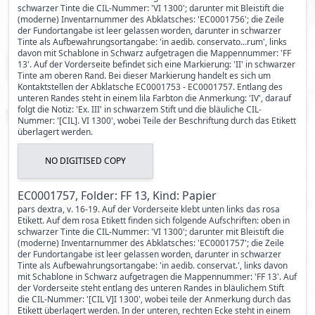
schwarzer Tinte die CIL-Nummer: 'VI 1300'; darunter mit Bleistift die
(moderne) Inventarnummer des Abklatsches: 'EC0001756'; die Zeile
der Fundortangabe ist leer gelassen worden, darunter in schwarzer
Tinte als Aufbewahrungsortangabe: 'in aedib. conservato...rum', links
davon mit Schablone in Schwarz aufgetragen die Mappennummer: 'FF
13'. Auf der Vorderseite befindet sich eine Markierung: 'II' in schwarzer
Tinte am oberen Rand. Bei dieser Markierung handelt es sich um
Kontaktstellen der Abklatsche EC0001753 - EC0001757. Entlang des
unteren Randes steht in einem lila Farbton die Anmerkung: 'IV', darauf
folgt die Notiz: 'Ex. III' in schwarzem Stift und die bläuliche CIL-
Nummer: '[CIL]. VI 1300', wobei Teile der Beschriftung durch das Etikett
überlagert werden.
NO DIGITISED COPY
EC0001757, Folder: FF 13, Kind: Papier
pars dextra, v. 16-19. Auf der Vorderseite klebt unten links das rosa
Etikett. Auf dem rosa Etikett finden sich folgende Aufschriften: oben in
schwarzer Tinte die CIL-Nummer: 'VI 1300'; darunter mit Bleistift die
(moderne) Inventarnummer des Abklatsches: 'EC0001757'; die Zeile
der Fundortangabe ist leer gelassen worden, darunter in schwarzer
Tinte als Aufbewahrungsortangabe: 'in aedib. conservat.', links davon
mit Schablone in Schwarz aufgetragen die Mappennummer: 'FF 13'. Auf
der Vorderseite steht entlang des unteren Randes in bläulichem Stift
die CIL-Nummer: '[CIL V]I 1300', wobei teile der Anmerkung durch das
Etikett überlagert werden. In der unteren, rechten Ecke steht in einem