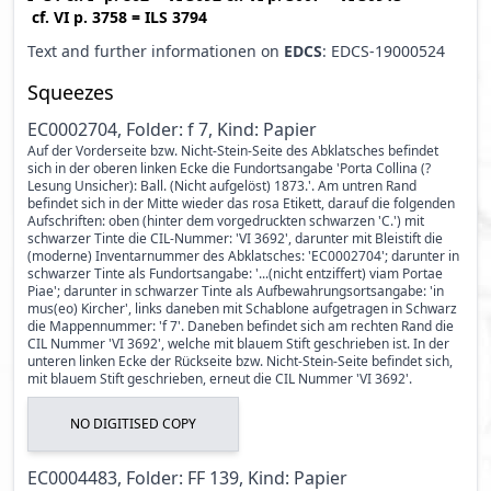
cf.
VI p. 3758
=
ILS 3794
Text and further informationen on
EDCS
: EDCS-19000524
Squeezes
EC0002704, Folder: f 7, Kind: Papier
Auf der Vorderseite bzw. Nicht-Stein-Seite des Abklatsches befindet
sich in der oberen linken Ecke die Fundortsangabe 'Porta Collina (?
Lesung Unsicher): Ball. (Nicht aufgelöst) 1873.'. Am untren Rand
befindet sich in der Mitte wieder das rosa Etikett, darauf die folgenden
Aufschriften: oben (hinter dem vorgedruckten schwarzen 'C.') mit
schwarzer Tinte die CIL-Nummer: 'VI 3692', darunter mit Bleistift die
(moderne) Inventarnummer des Abklatsches: 'EC0002704'; darunter in
schwarzer Tinte als Fundortsangabe: '...(nicht entziffert) viam Portae
Piae'; darunter in schwarzer Tinte als Aufbewahrungsortsangabe: 'in
mus(eo) Kircher', links daneben mit Schablone aufgetragen in Schwarz
die Mappennummer: 'f 7'. Daneben befindet sich am rechten Rand die
CIL Nummer 'VI 3692', welche mit blauem Stift geschrieben ist. In der
unteren linken Ecke der Rückseite bzw. Nicht-Stein-Seite befindet sich,
mit blauem Stift geschrieben, erneut die CIL Nummer 'VI 3692'.
NO DIGITISED COPY
EC0004483, Folder: FF 139, Kind: Papier