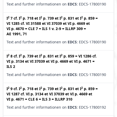
Text and further informationen on
EDCS
: EDCS-17800190
2
2
2
2
2
I
7
cf.
I
p. 718
et
I
p. 739
et
I
p. 831
et
I
p. 859
=
VI 1285
cf.
VI 31588
et
VI 37039
et
VI p. 4669
et
VI p. 4670
=
CLE 7
=
ILS 1 v. 2-9
=
ILLRP 309
=
AE 1991, 71
Text and further informationen on
EDCS
: EDCS-17800190
2
2
2
2
I
8
cf.
I
p. 739
et
I
p. 831
et
I
p. 859
=
VI 1286
cf.
VI p. 3134
et
VI 37039
et
VI p. 4669
et
VI p. 4671
=
ILS 2
Text and further informationen on
EDCS
: EDCS-17800190
2
2
2
2
2
I
9
cf.
I
p. 718
et
I
p. 739
et
I
p. 831
et
I
p. 859
=
VI 1287
cf.
VI p. 3134
et
VI 37039
et
VI p. 4669
et
VI p. 4671
=
CLE 6
=
ILS 3
=
ILLRP 310
Text and further informationen on
EDCS
: EDCS-17800192