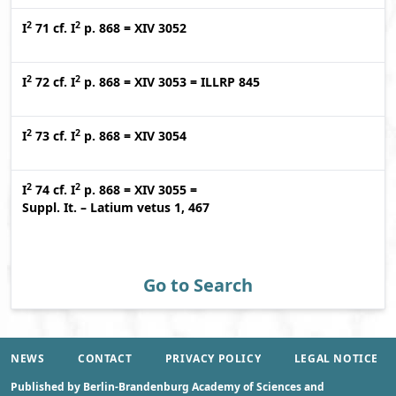
2
2
I
71
cf.
I
p. 868
=
XIV 3052
2
2
I
72
cf.
I
p. 868
=
XIV 3053
=
ILLRP 845
2
2
I
73
cf.
I
p. 868
=
XIV 3054
2
2
I
74
cf.
I
p. 868
=
XIV 3055
=
Suppl. It. – Latium vetus 1, 467
Go to Search
NEWS
CONTACT
PRIVACY POLICY
LEGAL NOTICE
Published by Berlin-Brandenburg Academy of Sciences and