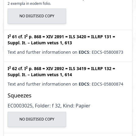
2 exempla in eodem folio.
NO DIGITISED COPY
2
2
I
61
cf.
I
p. 868
=
XIV 2891
=
ILS 3420
=
ILLRP 131
=
Suppl. It. – Latium vetus 1, 613
Text and further informationen on
EDCS
: EDCS-05800873
2
2
I
62
cf.
I
p. 868
=
XIV 2892
=
ILS 3419
=
ILLRP 132
=
Suppl. It. – Latium vetus 1, 614
Text and further informationen on
EDCS
: EDCS-05800874
Squeezes
EC0003025, Folder: f 32, Kind: Papier
NO DIGITISED COPY