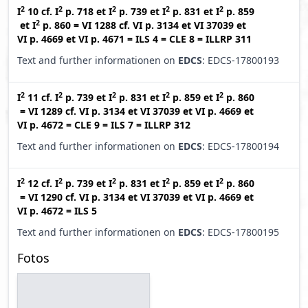
2
2
2
2
2
I
10
cf.
I
p. 718
et
I
p. 739
et
I
p. 831
et
I
p. 859
2
et
I
p. 860
=
VI 1288
cf.
VI p. 3134
et
VI 37039
et
VI p. 4669
et
VI p. 4671
=
ILS 4
=
CLE 8
=
ILLRP 311
Text and further informationen on
EDCS
: EDCS-17800193
2
2
2
2
2
I
11
cf.
I
p. 739
et
I
p. 831
et
I
p. 859
et
I
p. 860
=
VI 1289
cf.
VI p. 3134
et
VI 37039
et
VI p. 4669
et
VI p. 4672
=
CLE 9
=
ILS 7
=
ILLRP 312
Text and further informationen on
EDCS
: EDCS-17800194
2
2
2
2
2
I
12
cf.
I
p. 739
et
I
p. 831
et
I
p. 859
et
I
p. 860
=
VI 1290
cf.
VI p. 3134
et
VI 37039
et
VI p. 4669
et
VI p. 4672
=
ILS 5
Text and further informationen on
EDCS
: EDCS-17800195
Fotos