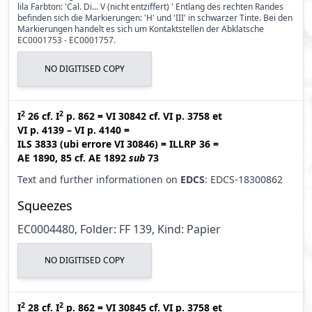
lila Farbton: 'Cal. Di... V (nicht entziffert) ' Entlang des rechten Randes
befinden sich die Markierungen: 'H' und 'III' in schwarzer Tinte. Bei den
Markierungen handelt es sich um Kontaktstellen der Abklatsche
EC0001753 - EC0001757.
NO DIGITISED COPY
2
2
I
26
cf.
I
p. 862
=
VI 30842
cf.
VI p. 3758
et
VI p. 4139 – VI p. 4140
=
ILS 3833 (ubi errore VI 30846
)
=
ILLRP 36
=
AE 1890, 85
cf.
AE 1892
sub
73
Text and further informationen on
EDCS
: EDCS-18300862
Squeezes
EC0004480, Folder: FF 139, Kind: Papier
NO DIGITISED COPY
2
2
I
28
cf.
I
p. 862
=
VI 30845
cf.
VI p. 3758
et