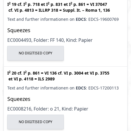
2
2
2
2
I
19
cf.
I
p. 718
et
I
p. 831
et
I
p. 861
=
VI 37047
cf.
VI p. 4813
=
ILLRP 318
=
Suppl. It. – Roma 1, 136
Text and further informationen on
EDCS
: EDCS-19600769
Squeezes
EC0004493, Folder: FF 140, Kind: Papier
NO DIGITISED COPY
2
2
I
20
cf.
I
p. 861
=
VI 136
cf.
VI p. 3004
et
VI p. 3755
et
VI p. 4118
=
ILS 2989
Text and further informationen on
EDCS
: EDCS-17200113
Squeezes
EC0008216, Folder: o 21, Kind: Papier
NO DIGITISED COPY