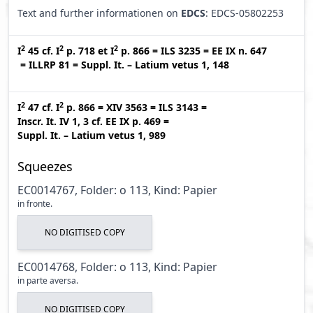
Text and further informationen on
EDCS
: EDCS-05802253
2
2
2
I
45
cf.
I
p. 718
et
I
p. 866
=
ILS 3235
=
EE IX n. 647
=
ILLRP 81
=
Suppl. It. – Latium vetus 1, 148
2
2
I
47
cf.
I
p. 866
=
XIV 3563
=
ILS 3143
=
Inscr. It. IV 1, 3
cf.
EE IX p. 469
=
Suppl. It. – Latium vetus 1, 989
Squeezes
EC0014767, Folder: o 113, Kind: Papier
in fronte.
NO DIGITISED COPY
EC0014768, Folder: o 113, Kind: Papier
in parte aversa.
NO DIGITISED COPY