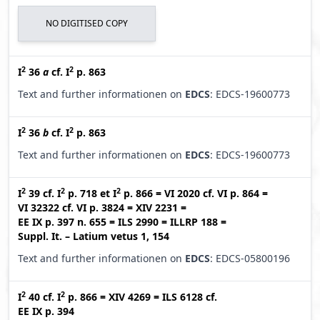
NO DIGITISED COPY
2
2
I
36
a
cf.
I
p. 863
Text and further informationen on
EDCS
: EDCS-19600773
2
2
I
36
b
cf.
I
p. 863
Text and further informationen on
EDCS
: EDCS-19600773
2
2
2
I
39
cf.
I
p. 718
et
I
p. 866
=
VI 2020
cf.
VI p. 864
=
VI 32322
cf.
VI p. 3824
=
XIV 2231
=
EE IX p. 397 n. 655
=
ILS 2990
=
ILLRP 188
=
Suppl. It. – Latium vetus 1, 154
Text and further informationen on
EDCS
: EDCS-05800196
2
2
I
40
cf.
I
p. 866
=
XIV 4269
=
ILS 6128
cf.
EE IX p. 394