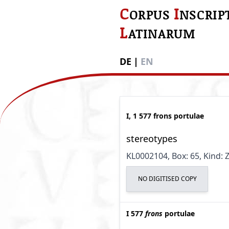
C
I
ORPUS
NSCRIP
L
ATINARUM
DE
|
EN
I, 1 577 frons portulae
stereotypes
KL0002104
, Box: 65
, Kind:
NO DIGITISED COPY
I 577
frons
portulae