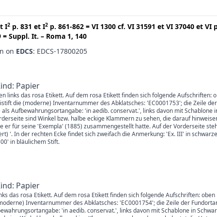
2
2
t
I
p. 831
et
I
p. 861-862
=
VI 1300
cf.
VI 31591
et
VI 37040
et
VI 
9
=
Suppl. It. – Roma 1, 140
en on
EDCS
: EDCS-17800205
Kind: Papier
en links das rosa Etikett. Auf dem rosa Etikett finden sich folgende Aufschriften: 
istift die (moderne) Inventarnummer des Abklatsches: 'EC0001753'; die Zeile der
 als Aufbewahrungsortangabe: 'in aedib. conservat.', links davon mit Schablone 
derseite sind Winkel bzw. halbe eckige Klammern zu sehen, die darauf hinweisen
er für seine 'Exempla' (1885) zusammengestellt hatte. Auf der Vorderseite steht
ffert) '. In der rechten Ecke findet sich zweifach die Anmerkung: 'Ex. III' in schwa
0' in bläulichem Stift.
Kind: Papier
links das rosa Etikett. Auf dem rosa Etikett finden sich folgende Aufschriften: ob
ie (moderne) Inventarnummer des Abklatsches: 'EC0001754'; die Zeile der Fundorta
fbewahrungsortangabe: 'in aedib. conservat.', links davon mit Schablone in Sc