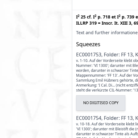
2
2
2
I
25
cf.
I
p. 718
et
I
p. 739
e
ILLRP 319
=
Inscr. It. XIII 3, 6
Text and further information
Squeezes
EC0001753, Folder: FF 13, 
v. 1-10. Auf der Vorderseite klebt ob
Nummer: 'VI 1300'; darunter mit Ble
worden, darunter in schwarzer Tinte
Mappennummer: 'FF 13'. Auf der Vor
Sammlung Emil Hübners gehörte, die 
Anmerkung: 'I Cal. Di... (nicht entzi
steht die verkürzte CIL-Nummer: '130
NO DIGITISED COPY
EC0001754, Folder: FF 13, 
v. 10-18. Auf der Vorderseite klebt 
'VI 1300'; darunter mit Bleistift d
darunter in schwarzer Tinte als Au