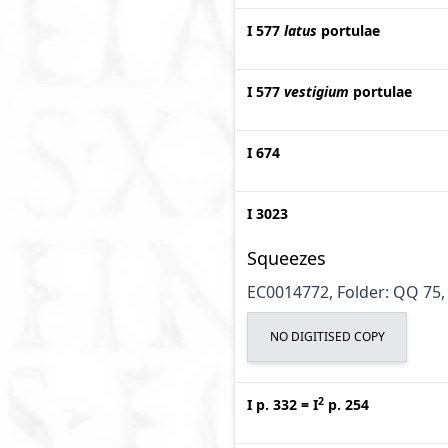
I 577
latus
portulae
I 577
vestigium
portulae
I 674
I 3023
Squeezes
EC0014772, Folder: QQ 75, 
NO DIGITISED COPY
2
I p. 332
=
I
p. 254