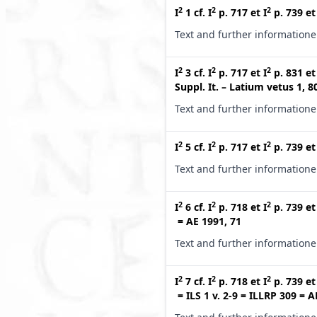
2
2
2
I
1
cf.
I
p. 717
et
I
p. 739
e
Text and further information
2
2
2
I
3
cf.
I
p. 717
et
I
p. 831
e
Suppl. It. – Latium vetus 1, 8
Text and further information
2
2
2
I
5
cf.
I
p. 717
et
I
p. 739
e
Text and further information
2
2
2
I
6
cf.
I
p. 718
et
I
p. 739
e
=
AE 1991, 71
Text and further information
2
2
2
I
7
cf.
I
p. 718
et
I
p. 739
e
=
ILS 1 v. 2-9
=
ILLRP 309
=
A