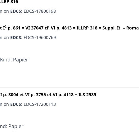
LLRP 316
en on
EDCS
: EDCS-17800198
2
t
I
p. 861
=
VI 37047
cf.
VI p. 4813
=
ILLRP 318
=
Suppl. It. – Roma
en on
EDCS
: EDCS-19600769
 Kind: Papier
I p. 3004
et
VI p. 3755
et
VI p. 4118
=
ILS 2989
en on
EDCS
: EDCS-17200113
ind: Papier