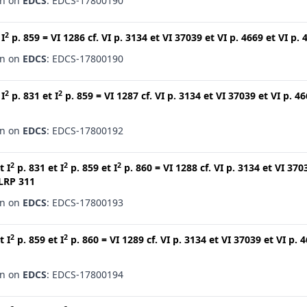
en on
EDCS
: EDCS-17800190
2
t
I
p. 859
=
VI 1286
cf.
VI p. 3134
et
VI 37039
et
VI p. 4669
et
VI p. 
en on
EDCS
: EDCS-17800190
2
2
t
I
p. 831
et
I
p. 859
=
VI 1287
cf.
VI p. 3134
et
VI 37039
et
VI p. 4
en on
EDCS
: EDCS-17800192
2
2
2
t
I
p. 831
et
I
p. 859
et
I
p. 860
=
VI 1288
cf.
VI p. 3134
et
VI 370
LRP 311
en on
EDCS
: EDCS-17800193
2
2
t
I
p. 859
et
I
p. 860
=
VI 1289
cf.
VI p. 3134
et
VI 37039
et
VI p. 
en on
EDCS
: EDCS-17800194