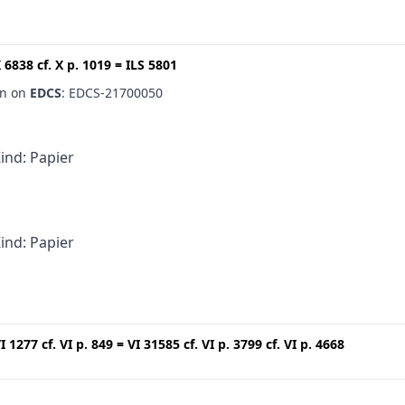
 6838
cf.
X p. 1019
=
ILS 5801
en on
EDCS
: EDCS-21700050
Kind: Papier
Kind: Papier
I 1277
cf.
VI p. 849
=
VI 31585
cf.
VI p. 3799
cf.
VI p. 4668