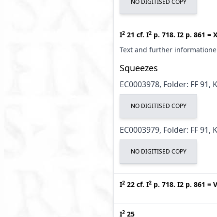
NO DIGITISED COPY
2
2
I
21
cf.
I
p. 718. I2 p. 861
=
X
Text and further information
Squeezes
EC0003978, Folder: FF 91, 
NO DIGITISED COPY
EC0003979, Folder: FF 91, 
NO DIGITISED COPY
2
2
I
22
cf.
I
p. 718. I2 p. 861
=
V
2
I
25