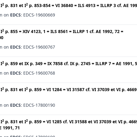
2
2
t
I
p. 831
et
I
p. 853-854
=
VI 36840
=
ILS 4913
=
ILLRP 3
cf.
AE 199
en on
EDCS
: EDCS-19600669
2
t
I
p. 855
=
XIV 4123, 1
=
ILS 8561
=
ILLRP 1
cf.
AE 1992, 72
=
00
en on
EDCS
: EDCS-19600767
2
t
I
p. 859
et
IX p. 349
=
IX 7858
cf.
IX p. 2745
=
ILLRP 7
=
AE 1991, 
en on
EDCS
: EDCS-19600768
2
2
t
I
p. 831
et
I
p. 859
=
VI 1284
=
VI 31587
cf.
VI 37039
et
VI p. 4669
en on
EDCS
: EDCS-17800190
2
2
t
I
p. 831
et
I
p. 859
=
VI 1285
cf.
VI 31588
et
VI 37039
et
VI p. 466
E 1991, 71