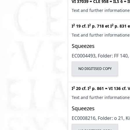
VI 37039
=
CLE 958
=
ILS 6
=
I
Text and further information
2
2
2
I
19
cf.
I
p. 718
et
I
p. 831
e
Text and further information
Squeezes
EC0004493, Folder: FF 140,
NO DIGITISED COPY
2
2
I
20
cf.
I
p. 861
=
VI 136
cf.
V
Text and further information
Squeezes
EC0008216, Folder: o 21, K