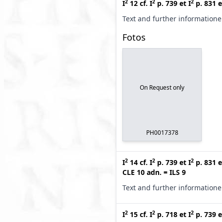
2
2
2
I
12
cf.
I
p. 739
et
I
p. 831
e
Text and further information
Fotos
On Request only
PH0017378
2
2
2
I
14
cf.
I
p. 739
et
I
p. 831
e
CLE 10 adn.
=
ILS 9
Text and further information
2
2
2
I
15
cf.
I
p. 718
et
I
p. 739
e