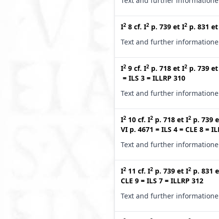
Text and further information
2
2
2
I
8
cf.
I
p. 739
et
I
p. 831
e
Text and further information
2
2
2
I
9
cf.
I
p. 718
et
I
p. 739
e
=
ILS 3
=
ILLRP 310
Text and further information
2
2
2
I
10
cf.
I
p. 718
et
I
p. 739
e
VI p. 4671
=
ILS 4
=
CLE 8
=
IL
Text and further information
2
2
2
I
11
cf.
I
p. 739
et
I
p. 831
e
CLE 9
=
ILS 7
=
ILLRP 312
Text and further information