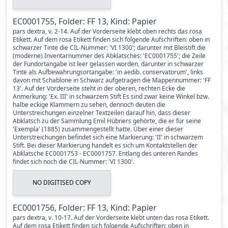
EC0001755, Folder: FF 13, Kind: Papier
pars dextra, v. 2-14. Auf der Vorderseite klebt oben rechts das rosa
Etikett. Auf dem rosa Etikett finden sich folgende Aufschriften: oben in
schwarzer Tinte die CIL-Nummer: 'VI 1300'; darunter mit Bleistift die
(moderne) Inventarnummer des Abklatsches: 'EC0001755'; die Zeile
der Fundortangabe ist leer gelassen worden, darunter in schwarzer
Tinte als Aufbewahrungsortangabe: 'in aedib. conservatorum', links
davon mit Schablone in Schwarz aufgetragen die Mappennummer: 'FF
13'. Auf der Vorderseite steht in der oberen, rechten Ecke die
Anmerkung: 'Ex. III' in schwarzem Stift Es sind zwar keine Winkel bzw.
halbe eckige Klammern zu sehen, dennoch deuten die
Unterstreichungen einzelner Textzeilen darauf hin, dass dieser
Abklatsch zu der Sammlung Emil Hübners gehörte, die er für seine
'Exempla' (1885) zusammengestellt hatte. Über einer dieser
Unterstreichungen befindet sich eine Markierung: 'II' in schwarzem
Stift. Bei dieser Markierung handelt es sich um Kontaktstellen der
Abklatsche EC0001753 - EC0001757. Entlang des unteren Randes
findet sich noch die CIL-Nummer: 'VI 1300'.
NO DIGITISED COPY
EC0001756, Folder: FF 13, Kind: Papier
pars dextra, v. 10-17. Auf der Vorderseite klebt unten das rosa Etikett.
Auf dem rosa Etikett finden sich folgende Aufschriften: oben in