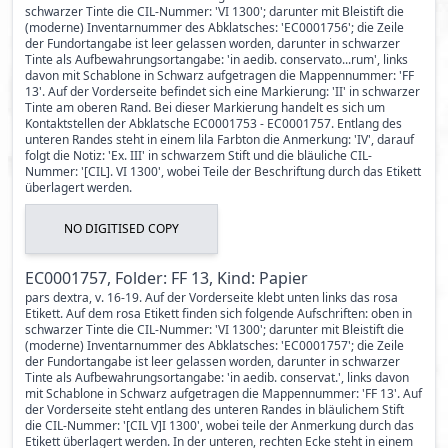
schwarzer Tinte die CIL-Nummer: 'VI 1300'; darunter mit Bleistift die
(moderne) Inventarnummer des Abklatsches: 'EC0001756'; die Zeile
der Fundortangabe ist leer gelassen worden, darunter in schwarzer
Tinte als Aufbewahrungsortangabe: 'in aedib. conservato...rum', links
davon mit Schablone in Schwarz aufgetragen die Mappennummer: 'FF
13'. Auf der Vorderseite befindet sich eine Markierung: 'II' in schwarzer
Tinte am oberen Rand. Bei dieser Markierung handelt es sich um
Kontaktstellen der Abklatsche EC0001753 - EC0001757. Entlang des
unteren Randes steht in einem lila Farbton die Anmerkung: 'IV', darauf
folgt die Notiz: 'Ex. III' in schwarzem Stift und die bläuliche CIL-
Nummer: '[CIL]. VI 1300', wobei Teile der Beschriftung durch das Etikett
überlagert werden.
NO DIGITISED COPY
EC0001757, Folder: FF 13, Kind: Papier
pars dextra, v. 16-19. Auf der Vorderseite klebt unten links das rosa
Etikett. Auf dem rosa Etikett finden sich folgende Aufschriften: oben in
schwarzer Tinte die CIL-Nummer: 'VI 1300'; darunter mit Bleistift die
(moderne) Inventarnummer des Abklatsches: 'EC0001757'; die Zeile
der Fundortangabe ist leer gelassen worden, darunter in schwarzer
Tinte als Aufbewahrungsortangabe: 'in aedib. conservat.', links davon
mit Schablone in Schwarz aufgetragen die Mappennummer: 'FF 13'. Auf
der Vorderseite steht entlang des unteren Randes in bläulichem Stift
die CIL-Nummer: '[CIL V]I 1300', wobei teile der Anmerkung durch das
Etikett überlagert werden. In der unteren, rechten Ecke steht in einem