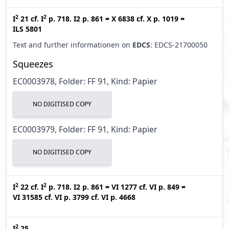
2
2
I
21
cf.
I
p. 718. I2 p. 861
=
X 6838
cf.
X p. 1019
=
ILS 5801
Text and further informationen on
EDCS
: EDCS-21700050
Squeezes
EC0003978, Folder: FF 91, Kind: Papier
NO DIGITISED COPY
EC0003979, Folder: FF 91, Kind: Papier
NO DIGITISED COPY
2
2
I
22
cf.
I
p. 718. I2 p. 861
=
VI 1277
cf.
VI p. 849
=
VI 31585
cf.
VI p. 3799
cf.
VI p. 4668
2
I
25