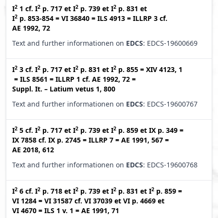
2
2
2
2
I
1
cf.
I
p. 717
et
I
p. 739
et
I
p. 831
et
2
I
p. 853-854
=
VI 36840
=
ILS 4913
=
ILLRP 3
cf.
AE 1992, 72
Text and further informationen on
EDCS
: EDCS-19600669
2
2
2
2
I
3
cf.
I
p. 717
et
I
p. 831
et
I
p. 855
=
XIV 4123, 1
=
ILS 8561
=
ILLRP 1
cf.
AE 1992, 72
=
Suppl. It. – Latium vetus 1, 800
Text and further informationen on
EDCS
: EDCS-19600767
2
2
2
2
I
5
cf.
I
p. 717
et
I
p. 739
et
I
p. 859
et
IX p. 349
=
IX 7858
cf.
IX p. 2745
=
ILLRP 7
=
AE 1991, 567
=
AE 2018, 612
Text and further informationen on
EDCS
: EDCS-19600768
2
2
2
2
2
I
6
cf.
I
p. 718
et
I
p. 739
et
I
p. 831
et
I
p. 859
=
VI 1284
=
VI 31587
cf.
VI 37039
et
VI p. 4669
et
VI 4670
=
ILS 1 v. 1
=
AE 1991, 71