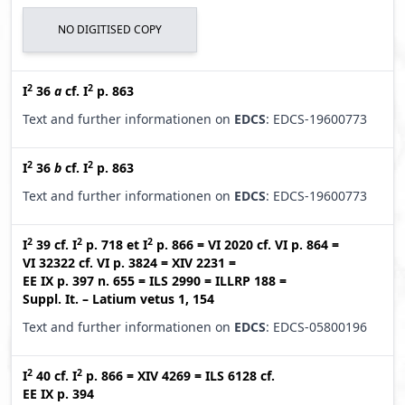
NO DIGITISED COPY
2
2
I
36
a
cf.
I
p. 863
Text and further informationen on
EDCS
: EDCS-19600773
2
2
I
36
b
cf.
I
p. 863
Text and further informationen on
EDCS
: EDCS-19600773
2
2
2
I
39
cf.
I
p. 718
et
I
p. 866
=
VI 2020
cf.
VI p. 864
=
VI 32322
cf.
VI p. 3824
=
XIV 2231
=
EE IX p. 397 n. 655
=
ILS 2990
=
ILLRP 188
=
Suppl. It. – Latium vetus 1, 154
Text and further informationen on
EDCS
: EDCS-05800196
2
2
I
40
cf.
I
p. 866
=
XIV 4269
=
ILS 6128
cf.
EE IX p. 394