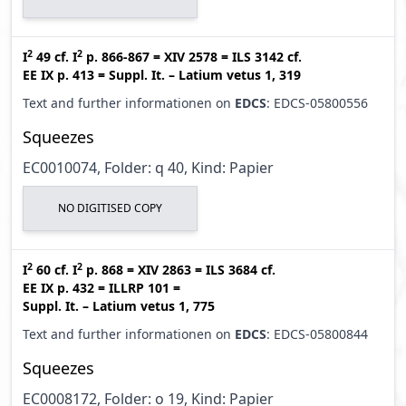
2
2
I
49
cf.
I
p. 866-867
=
XIV 2578
=
ILS 3142
cf.
EE IX p. 413
=
Suppl. It. – Latium vetus 1, 319
Text and further informationen on
EDCS
: EDCS-05800556
Squeezes
EC0010074, Folder: q 40, Kind: Papier
NO DIGITISED COPY
2
2
I
60
cf.
I
p. 868
=
XIV 2863
=
ILS 3684
cf.
EE IX p. 432
=
ILLRP 101
=
Suppl. It. – Latium vetus 1, 775
Text and further informationen on
EDCS
: EDCS-05800844
Squeezes
EC0008172, Folder: o 19, Kind: Papier