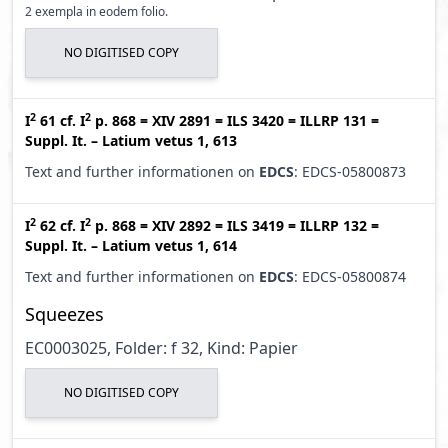
2 exempla in eodem folio.
NO DIGITISED COPY
2
2
I
61
cf.
I
p. 868
=
XIV 2891
=
ILS 3420
=
ILLRP 131
=
Suppl. It. – Latium vetus 1, 613
Text and further informationen on
EDCS
: EDCS-05800873
2
2
I
62
cf.
I
p. 868
=
XIV 2892
=
ILS 3419
=
ILLRP 132
=
Suppl. It. – Latium vetus 1, 614
Text and further informationen on
EDCS
: EDCS-05800874
Squeezes
EC0003025, Folder: f 32, Kind: Papier
NO DIGITISED COPY