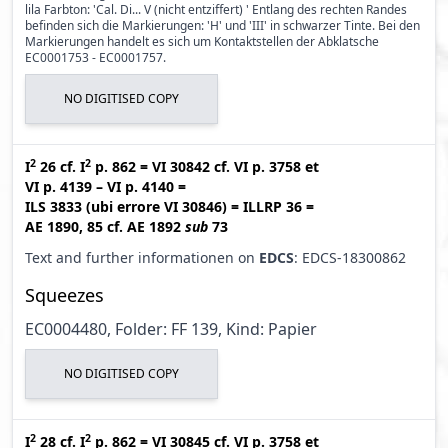
lila Farbton: 'Cal. Di... V (nicht entziffert) ' Entlang des rechten Randes
befinden sich die Markierungen: 'H' und 'III' in schwarzer Tinte. Bei den
Markierungen handelt es sich um Kontaktstellen der Abklatsche
EC0001753 - EC0001757.
NO DIGITISED COPY
2
2
I
26
cf.
I
p. 862
=
VI 30842
cf.
VI p. 3758
et
VI p. 4139 – VI p. 4140
=
ILS 3833 (ubi errore VI 30846
)
=
ILLRP 36
=
AE 1890, 85
cf.
AE 1892
sub
73
Text and further informationen on
EDCS
: EDCS-18300862
Squeezes
EC0004480, Folder: FF 139, Kind: Papier
NO DIGITISED COPY
2
2
I
28
cf.
I
p. 862
=
VI 30845
cf.
VI p. 3758
et