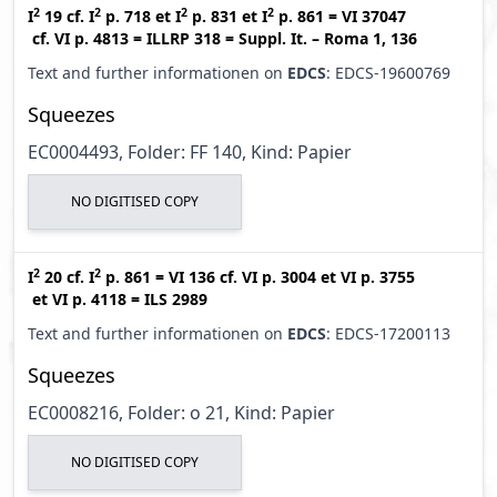
2
2
2
2
I
19
cf.
I
p. 718
et
I
p. 831
et
I
p. 861
=
VI 37047
cf.
VI p. 4813
=
ILLRP 318
=
Suppl. It. – Roma 1, 136
Text and further informationen on
EDCS
: EDCS-19600769
Squeezes
EC0004493, Folder: FF 140, Kind: Papier
NO DIGITISED COPY
2
2
I
20
cf.
I
p. 861
=
VI 136
cf.
VI p. 3004
et
VI p. 3755
et
VI p. 4118
=
ILS 2989
Text and further informationen on
EDCS
: EDCS-17200113
Squeezes
EC0008216, Folder: o 21, Kind: Papier
NO DIGITISED COPY