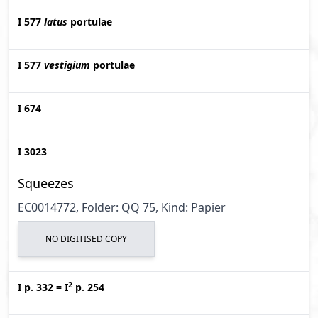
I 577
latus
portulae
I 577
vestigium
portulae
I 674
I 3023
Squeezes
EC0014772, Folder: QQ 75, Kind: Papier
NO DIGITISED COPY
2
I p. 332
=
I
p. 254