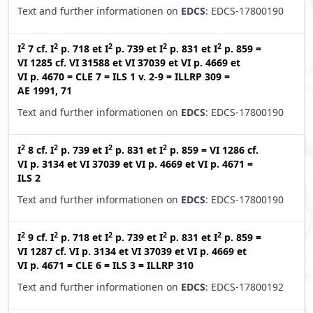
Text and further informationen on
EDCS
: EDCS-17800190
2
2
2
2
2
I
7
cf.
I
p. 718
et
I
p. 739
et
I
p. 831
et
I
p. 859
=
VI 1285
cf.
VI 31588
et
VI 37039
et
VI p. 4669
et
VI p. 4670
=
CLE 7
=
ILS 1 v. 2-9
=
ILLRP 309
=
AE 1991, 71
Text and further informationen on
EDCS
: EDCS-17800190
2
2
2
2
I
8
cf.
I
p. 739
et
I
p. 831
et
I
p. 859
=
VI 1286
cf.
VI p. 3134
et
VI 37039
et
VI p. 4669
et
VI p. 4671
=
ILS 2
Text and further informationen on
EDCS
: EDCS-17800190
2
2
2
2
2
I
9
cf.
I
p. 718
et
I
p. 739
et
I
p. 831
et
I
p. 859
=
VI 1287
cf.
VI p. 3134
et
VI 37039
et
VI p. 4669
et
VI p. 4671
=
CLE 6
=
ILS 3
=
ILLRP 310
Text and further informationen on
EDCS
: EDCS-17800192