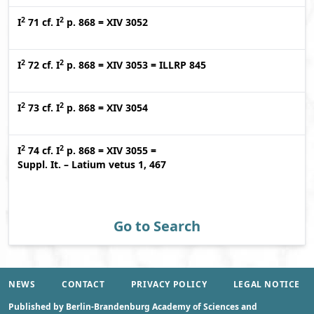
2
2
I
71
cf.
I
p. 868
=
XIV 3052
2
2
I
72
cf.
I
p. 868
=
XIV 3053
=
ILLRP 845
2
2
I
73
cf.
I
p. 868
=
XIV 3054
2
2
I
74
cf.
I
p. 868
=
XIV 3055
=
Suppl. It. – Latium vetus 1, 467
Go to Search
NEWS
CONTACT
PRIVACY POLICY
LEGAL NOTICE
Published by Berlin-Brandenburg Academy of Sciences and