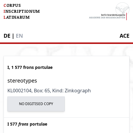
C
ORPUS
I
NSCRIPTIONUM
L
ATINARUM
DE
|
EN
ACE
I, 1 577 frons portulae
stereotypes
KL0002104
, Box: 65
, Kind: Zinkograph
NO DIGITISED COPY
I 577
frons
portulae