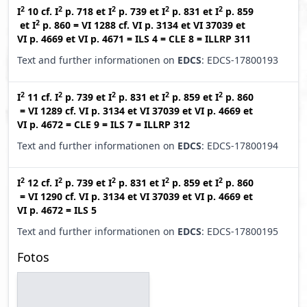
2
2
2
2
2
I
10
cf.
I
p. 718
et
I
p. 739
et
I
p. 831
et
I
p. 859
2
et
I
p. 860
=
VI 1288
cf.
VI p. 3134
et
VI 37039
et
VI p. 4669
et
VI p. 4671
=
ILS 4
=
CLE 8
=
ILLRP 311
Text and further informationen on
EDCS
: EDCS-17800193
2
2
2
2
2
I
11
cf.
I
p. 739
et
I
p. 831
et
I
p. 859
et
I
p. 860
=
VI 1289
cf.
VI p. 3134
et
VI 37039
et
VI p. 4669
et
VI p. 4672
=
CLE 9
=
ILS 7
=
ILLRP 312
Text and further informationen on
EDCS
: EDCS-17800194
2
2
2
2
2
I
12
cf.
I
p. 739
et
I
p. 831
et
I
p. 859
et
I
p. 860
=
VI 1290
cf.
VI p. 3134
et
VI 37039
et
VI p. 4669
et
VI p. 4672
=
ILS 5
Text and further informationen on
EDCS
: EDCS-17800195
Fotos