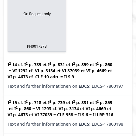
On Request only
PH0017378
2
2
2
2
2
I
14
cf.
I
p. 739
et
I
p. 831
et
I
p. 859
et
I
p. 860
=
VI 1292
cf.
VI p. 3134
et
VI 37039
et
VI p. 4669
et
VI p. 4673
cf.
CLE 10 adn.
=
ILS 9
Text and further informationen on
EDCS
: EDCS-17800197
2
2
2
2
2
I
15
cf.
I
p. 718
et
I
p. 739
et
I
p. 831
et
I
p. 859
2
et
I
p. 860
=
VI 1293
cf.
VI p. 3134
et
VI p. 4669
et
VI p. 4673
et
VI 37039
=
CLE 958
=
ILS 6
=
ILLRP 316
Text and further informationen on
EDCS
: EDCS-17800198