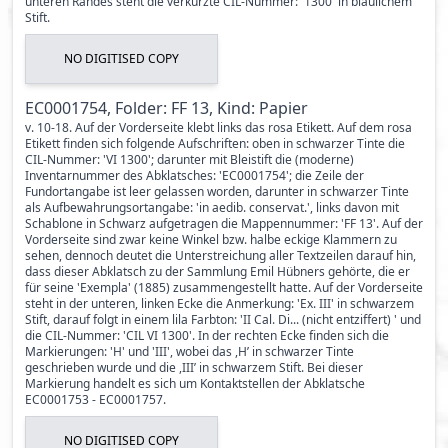
unteren Randes steht die verkürzte CIL-Nummer: '1300' in bläulichem
Stift.
NO DIGITISED COPY
EC0001754, Folder: FF 13, Kind: Papier
v. 10-18. Auf der Vorderseite klebt links das rosa Etikett. Auf dem rosa
Etikett finden sich folgende Aufschriften: oben in schwarzer Tinte die
CIL-Nummer: 'VI 1300'; darunter mit Bleistift die (moderne)
Inventarnummer des Abklatsches: 'EC0001754'; die Zeile der
Fundortangabe ist leer gelassen worden, darunter in schwarzer Tinte
als Aufbewahrungsortangabe: 'in aedib. conservat.', links davon mit
Schablone in Schwarz aufgetragen die Mappennummer: 'FF 13'. Auf der
Vorderseite sind zwar keine Winkel bzw. halbe eckige Klammern zu
sehen, dennoch deutet die Unterstreichung aller Textzeilen darauf hin,
dass dieser Abklatsch zu der Sammlung Emil Hübners gehörte, die er
für seine 'Exempla' (1885) zusammengestellt hatte. Auf der Vorderseite
steht in der unteren, linken Ecke die Anmerkung: 'Ex. III' in schwarzem
Stift, darauf folgt in einem lila Farbton: 'II Cal. Di... (nicht entziffert) ' und
die CIL-Nummer: 'CIL VI 1300'. In der rechten Ecke finden sich die
Markierungen: 'H' und 'III', wobei das ,H’ in schwarzer Tinte
geschrieben wurde und die ,III’ in schwarzem Stift. Bei dieser
Markierung handelt es sich um Kontaktstellen der Abklatsche
EC0001753 - EC0001757.
NO DIGITISED COPY