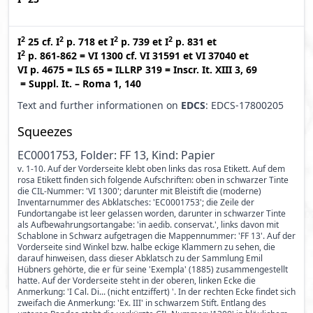
2
2
2
2
I
25
cf.
I
p. 718
et
I
p. 739
et
I
p. 831
et
2
I
p. 861-862
=
VI 1300
cf.
VI 31591
et
VI 37040
et
VI p. 4675
=
ILS 65
=
ILLRP 319
=
Inscr. It. XIII 3, 69
=
Suppl. It. – Roma 1, 140
Text and further informationen on
EDCS
: EDCS-17800205
Squeezes
EC0001753, Folder: FF 13, Kind: Papier
v. 1-10. Auf der Vorderseite klebt oben links das rosa Etikett. Auf dem
rosa Etikett finden sich folgende Aufschriften: oben in schwarzer Tinte
die CIL-Nummer: 'VI 1300'; darunter mit Bleistift die (moderne)
Inventarnummer des Abklatsches: 'EC0001753'; die Zeile der
Fundortangabe ist leer gelassen worden, darunter in schwarzer Tinte
als Aufbewahrungsortangabe: 'in aedib. conservat.', links davon mit
Schablone in Schwarz aufgetragen die Mappennummer: 'FF 13'. Auf der
Vorderseite sind Winkel bzw. halbe eckige Klammern zu sehen, die
darauf hinweisen, dass dieser Abklatsch zu der Sammlung Emil
Hübners gehörte, die er für seine 'Exempla' (1885) zusammengestellt
hatte. Auf der Vorderseite steht in der oberen, linken Ecke die
Anmerkung: 'I Cal. Di... (nicht entziffert) '. In der rechten Ecke findet sich
zweifach die Anmerkung: 'Ex. III' in schwarzem Stift. Entlang des