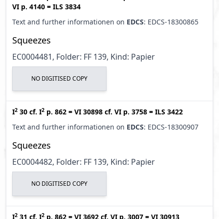
VI p. 4140
=
ILS 3834
Text and further informationen on
EDCS
: EDCS-18300865
Squeezes
EC0004481, Folder: FF 139, Kind: Papier
NO DIGITISED COPY
2
2
I
30
cf.
I
p. 862
=
VI 30898
cf.
VI p. 3758
=
ILS 3422
Text and further informationen on
EDCS
: EDCS-18300907
Squeezes
EC0004482, Folder: FF 139, Kind: Papier
NO DIGITISED COPY
2
2
I
31
cf.
I
p. 862
=
VI 3692
cf.
VI p. 3007
=
VI 30913