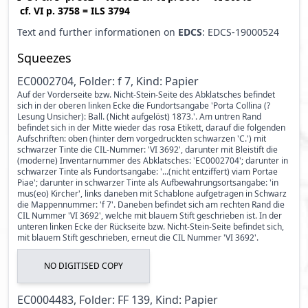
cf.
VI p. 3758
=
ILS 3794
Text and further informationen on
EDCS
: EDCS-19000524
Squeezes
EC0002704, Folder: f 7, Kind: Papier
Auf der Vorderseite bzw. Nicht-Stein-Seite des Abklatsches befindet
sich in der oberen linken Ecke die Fundortsangabe 'Porta Collina (?
Lesung Unsicher): Ball. (Nicht aufgelöst) 1873.'. Am untren Rand
befindet sich in der Mitte wieder das rosa Etikett, darauf die folgenden
Aufschriften: oben (hinter dem vorgedruckten schwarzen 'C.') mit
schwarzer Tinte die CIL-Nummer: 'VI 3692', darunter mit Bleistift die
(moderne) Inventarnummer des Abklatsches: 'EC0002704'; darunter in
schwarzer Tinte als Fundortsangabe: '...(nicht entziffert) viam Portae
Piae'; darunter in schwarzer Tinte als Aufbewahrungsortsangabe: 'in
mus(eo) Kircher', links daneben mit Schablone aufgetragen in Schwarz
die Mappennummer: 'f 7'. Daneben befindet sich am rechten Rand die
CIL Nummer 'VI 3692', welche mit blauem Stift geschrieben ist. In der
unteren linken Ecke der Rückseite bzw. Nicht-Stein-Seite befindet sich,
mit blauem Stift geschrieben, erneut die CIL Nummer 'VI 3692'.
NO DIGITISED COPY
EC0004483, Folder: FF 139, Kind: Papier