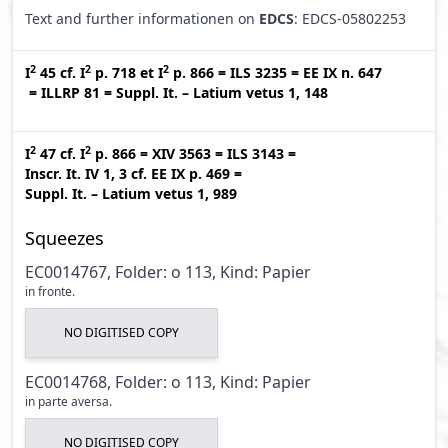
Text and further informationen on
EDCS
: EDCS-05802253
2
2
2
I
45
cf.
I
p. 718
et
I
p. 866
=
ILS 3235
=
EE IX n. 647
=
ILLRP 81
=
Suppl. It. – Latium vetus 1, 148
2
2
I
47
cf.
I
p. 866
=
XIV 3563
=
ILS 3143
=
Inscr. It. IV 1, 3
cf.
EE IX p. 469
=
Suppl. It. – Latium vetus 1, 989
Squeezes
EC0014767, Folder: o 113, Kind: Papier
in fronte.
NO DIGITISED COPY
EC0014768, Folder: o 113, Kind: Papier
in parte aversa.
NO DIGITISED COPY