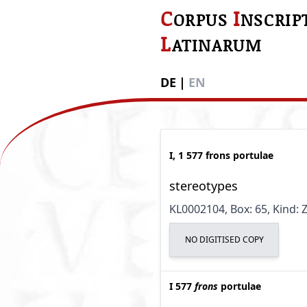
C
I
ORPUS
NSCRIP
L
ATINARUM
DE
|
EN
I, 1 577 frons portulae
stereotypes
KL0002104
, Box: 65
, Kind:
NO DIGITISED COPY
I 577
frons
portulae