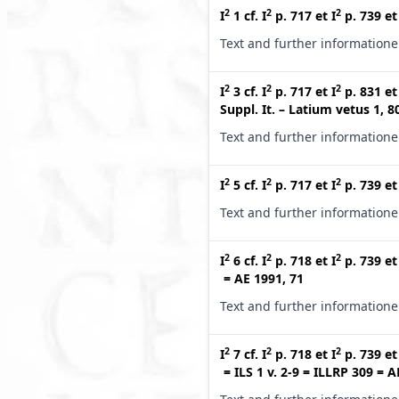
2
2
2
I
1
cf.
I
p. 717
et
I
p. 739
e
Text and further information
2
2
2
I
3
cf.
I
p. 717
et
I
p. 831
e
Suppl. It. – Latium vetus 1, 8
Text and further information
2
2
2
I
5
cf.
I
p. 717
et
I
p. 739
e
Text and further information
2
2
2
I
6
cf.
I
p. 718
et
I
p. 739
e
=
AE 1991, 71
Text and further information
2
2
2
I
7
cf.
I
p. 718
et
I
p. 739
e
=
ILS 1 v. 2-9
=
ILLRP 309
=
A