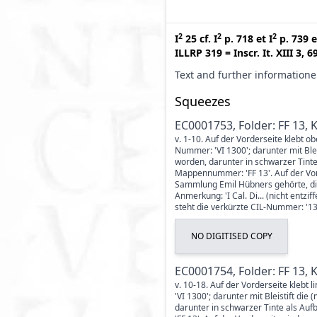
2
2
2
I
25
cf.
I
p. 718
et
I
p. 739
e
ILLRP 319
=
Inscr. It. XIII 3, 6
Text and further information
Squeezes
EC0001753, Folder: FF 13, 
v. 1-10. Auf der Vorderseite klebt ob
Nummer: 'VI 1300'; darunter mit Ble
worden, darunter in schwarzer Tinte
Mappennummer: 'FF 13'. Auf der Vor
Sammlung Emil Hübners gehörte, die 
Anmerkung: 'I Cal. Di... (nicht entzi
steht die verkürzte CIL-Nummer: '130
NO DIGITISED COPY
EC0001754, Folder: FF 13, 
v. 10-18. Auf der Vorderseite klebt 
'VI 1300'; darunter mit Bleistift d
darunter in schwarzer Tinte als Au