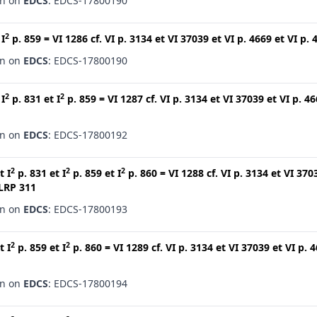
en on
EDCS
: EDCS-17800190
2
t
I
p. 859
=
VI 1286
cf.
VI p. 3134
et
VI 37039
et
VI p. 4669
et
VI p. 
en on
EDCS
: EDCS-17800190
2
2
t
I
p. 831
et
I
p. 859
=
VI 1287
cf.
VI p. 3134
et
VI 37039
et
VI p. 4
en on
EDCS
: EDCS-17800192
2
2
2
t
I
p. 831
et
I
p. 859
et
I
p. 860
=
VI 1288
cf.
VI p. 3134
et
VI 370
LRP 311
en on
EDCS
: EDCS-17800193
2
2
t
I
p. 859
et
I
p. 860
=
VI 1289
cf.
VI p. 3134
et
VI 37039
et
VI p. 
en on
EDCS
: EDCS-17800194