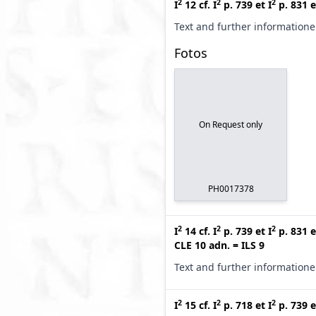
2
2
2
I
12
cf.
I
p. 739
et
I
p. 831
e
Text and further information
Fotos
On Request only
PH0017378
2
2
2
I
14
cf.
I
p. 739
et
I
p. 831
e
CLE 10 adn.
=
ILS 9
Text and further information
2
2
2
I
15
cf.
I
p. 718
et
I
p. 739
e