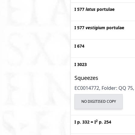
I 577
latus
portulae
I 577
vestigium
portulae
I 674
I 3023
Squeezes
EC0014772, Folder: QQ 75, 
NO DIGITISED COPY
2
I p. 332
=
I
p. 254