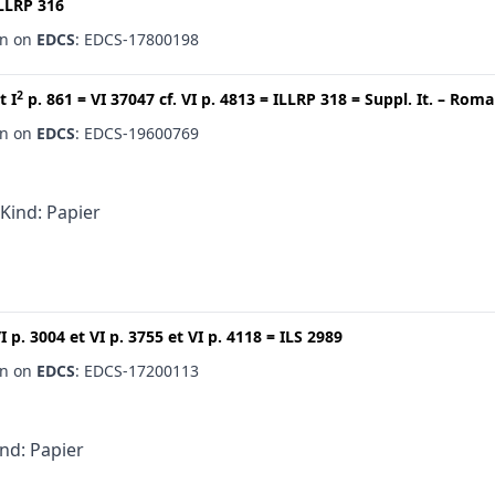
LLRP 316
en on
EDCS
: EDCS-17800198
2
t
I
p. 861
=
VI 37047
cf.
VI p. 4813
=
ILLRP 318
=
Suppl. It. – Roma
en on
EDCS
: EDCS-19600769
 Kind: Papier
I p. 3004
et
VI p. 3755
et
VI p. 4118
=
ILS 2989
en on
EDCS
: EDCS-17200113
ind: Papier