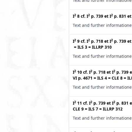
Text and further information
2
2
2
I
8
cf.
I
p. 739
et
I
p. 831
e
Text and further information
2
2
2
I
9
cf.
I
p. 718
et
I
p. 739
e
=
ILS 3
=
ILLRP 310
Text and further information
2
2
2
I
10
cf.
I
p. 718
et
I
p. 739
e
VI p. 4671
=
ILS 4
=
CLE 8
=
IL
Text and further information
2
2
2
I
11
cf.
I
p. 739
et
I
p. 831
e
CLE 9
=
ILS 7
=
ILLRP 312
Text and further information