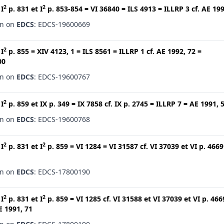
2
2
t
I
p. 831
et
I
p. 853-854
=
VI 36840
=
ILS 4913
=
ILLRP 3
cf.
AE 199
en on
EDCS
: EDCS-19600669
2
t
I
p. 855
=
XIV 4123, 1
=
ILS 8561
=
ILLRP 1
cf.
AE 1992, 72
=
00
en on
EDCS
: EDCS-19600767
2
t
I
p. 859
et
IX p. 349
=
IX 7858
cf.
IX p. 2745
=
ILLRP 7
=
AE 1991, 
en on
EDCS
: EDCS-19600768
2
2
t
I
p. 831
et
I
p. 859
=
VI 1284
=
VI 31587
cf.
VI 37039
et
VI p. 4669
en on
EDCS
: EDCS-17800190
2
2
t
I
p. 831
et
I
p. 859
=
VI 1285
cf.
VI 31588
et
VI 37039
et
VI p. 466
E 1991, 71