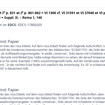
2
2
t
I
p. 831
et
I
p. 861-862
=
VI 1300
cf.
VI 31591
et
VI 37040
et
VI 
9
=
Suppl. It. – Roma 1, 140
en on
EDCS
: EDCS-17800205
Kind: Papier
en links das rosa Etikett. Auf dem rosa Etikett finden sich folgende Aufschriften: 
istift die (moderne) Inventarnummer des Abklatsches: 'EC0001753'; die Zeile der
 als Aufbewahrungsortangabe: 'in aedib. conservat.', links davon mit Schablone 
derseite sind Winkel bzw. halbe eckige Klammern zu sehen, die darauf hinweisen
er für seine 'Exempla' (1885) zusammengestellt hatte. Auf der Vorderseite steht
ffert) '. In der rechten Ecke findet sich zweifach die Anmerkung: 'Ex. III' in schwa
0' in bläulichem Stift.
Kind: Papier
links das rosa Etikett. Auf dem rosa Etikett finden sich folgende Aufschriften: ob
ie (moderne) Inventarnummer des Abklatsches: 'EC0001754'; die Zeile der Fundorta
fbewahrungsortangabe: 'in aedib. conservat.', links davon mit Schablone in Sc