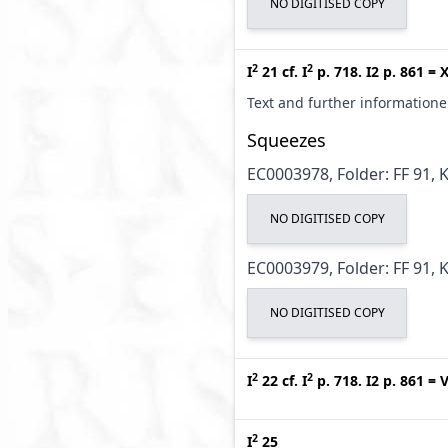
NO DIGITISED COPY
2
2
I
21
cf.
I
p. 718. I2 p. 861
=
X
Text and further information
Squeezes
EC0003978, Folder: FF 91, 
NO DIGITISED COPY
EC0003979, Folder: FF 91, 
NO DIGITISED COPY
2
2
I
22
cf.
I
p. 718. I2 p. 861
=
V
2
I
25