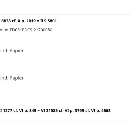
 6838
cf.
X p. 1019
=
ILS 5801
en on
EDCS
: EDCS-21700050
Kind: Papier
Kind: Papier
I 1277
cf.
VI p. 849
=
VI 31585
cf.
VI p. 3799
cf.
VI p. 4668