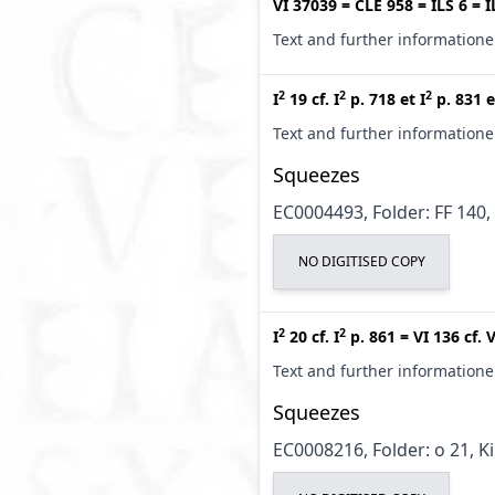
VI 37039
=
CLE 958
=
ILS 6
=
I
Text and further information
2
2
2
I
19
cf.
I
p. 718
et
I
p. 831
e
Text and further information
Squeezes
EC0004493, Folder: FF 140,
NO DIGITISED COPY
2
2
I
20
cf.
I
p. 861
=
VI 136
cf.
V
Text and further information
Squeezes
EC0008216, Folder: o 21, K