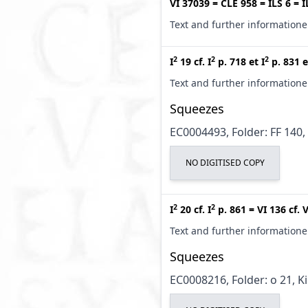
VI 37039
=
CLE 958
=
ILS 6
=
I
Text and further information
2
2
2
I
19
cf.
I
p. 718
et
I
p. 831
e
Text and further information
Squeezes
EC0004493, Folder: FF 140,
NO DIGITISED COPY
2
2
I
20
cf.
I
p. 861
=
VI 136
cf.
V
Text and further information
Squeezes
EC0008216, Folder: o 21, K