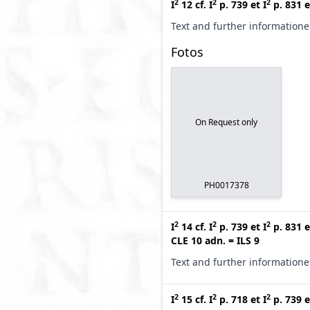
2
2
2
I
12
cf.
I
p. 739
et
I
p. 831
e
Text and further information
Fotos
On Request only
PH0017378
2
2
2
I
14
cf.
I
p. 739
et
I
p. 831
e
CLE 10 adn.
=
ILS 9
Text and further information
2
2
2
I
15
cf.
I
p. 718
et
I
p. 739
e