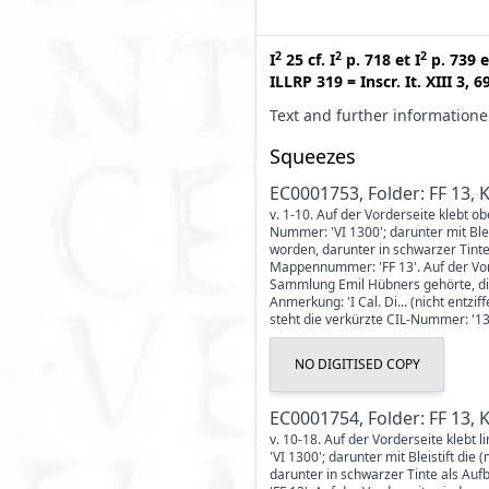
2
2
2
I
25
cf.
I
p. 718
et
I
p. 739
e
ILLRP 319
=
Inscr. It. XIII 3, 6
Text and further information
Squeezes
EC0001753, Folder: FF 13, 
v. 1-10. Auf der Vorderseite klebt ob
Nummer: 'VI 1300'; darunter mit Ble
worden, darunter in schwarzer Tinte
Mappennummer: 'FF 13'. Auf der Vor
Sammlung Emil Hübners gehörte, die 
Anmerkung: 'I Cal. Di... (nicht entzi
steht die verkürzte CIL-Nummer: '130
NO DIGITISED COPY
EC0001754, Folder: FF 13, 
v. 10-18. Auf der Vorderseite klebt 
'VI 1300'; darunter mit Bleistift d
darunter in schwarzer Tinte als Au