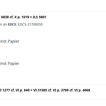
 6838
cf.
X p. 1019
=
ILS 5801
en on
EDCS
: EDCS-21700050
Kind: Papier
Kind: Papier
I 1277
cf.
VI p. 849
=
VI 31585
cf.
VI p. 3799
cf.
VI p. 4668