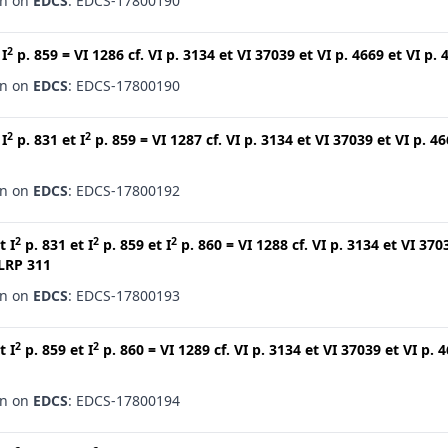
en on
EDCS
: EDCS-17800190
2
t
I
p. 859
=
VI 1286
cf.
VI p. 3134
et
VI 37039
et
VI p. 4669
et
VI p. 
en on
EDCS
: EDCS-17800190
2
2
t
I
p. 831
et
I
p. 859
=
VI 1287
cf.
VI p. 3134
et
VI 37039
et
VI p. 4
en on
EDCS
: EDCS-17800192
2
2
2
t
I
p. 831
et
I
p. 859
et
I
p. 860
=
VI 1288
cf.
VI p. 3134
et
VI 370
LRP 311
en on
EDCS
: EDCS-17800193
2
2
t
I
p. 859
et
I
p. 860
=
VI 1289
cf.
VI p. 3134
et
VI 37039
et
VI p. 
en on
EDCS
: EDCS-17800194