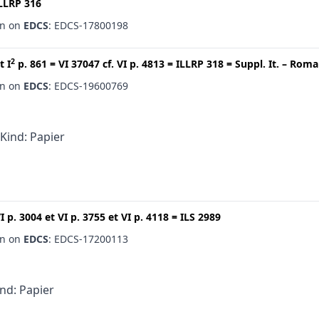
LLRP 316
en on
EDCS
: EDCS-17800198
2
t
I
p. 861
=
VI 37047
cf.
VI p. 4813
=
ILLRP 318
=
Suppl. It. – Roma
en on
EDCS
: EDCS-19600769
 Kind: Papier
I p. 3004
et
VI p. 3755
et
VI p. 4118
=
ILS 2989
en on
EDCS
: EDCS-17200113
ind: Papier