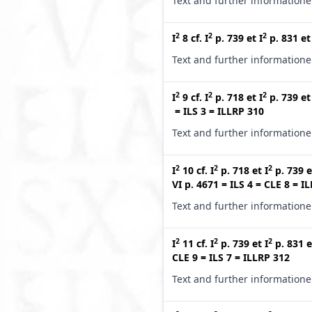
Text and further information
2
2
2
I
8
cf.
I
p. 739
et
I
p. 831
e
Text and further information
2
2
2
I
9
cf.
I
p. 718
et
I
p. 739
e
=
ILS 3
=
ILLRP 310
Text and further information
2
2
2
I
10
cf.
I
p. 718
et
I
p. 739
e
VI p. 4671
=
ILS 4
=
CLE 8
=
IL
Text and further information
2
2
2
I
11
cf.
I
p. 739
et
I
p. 831
e
CLE 9
=
ILS 7
=
ILLRP 312
Text and further information