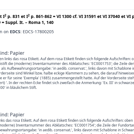
2
2
t
I
p. 831
et
I
p. 861-862
=
VI 1300
cf.
VI 31591
et
VI 37040
et
VI 
9
=
Suppl. It. – Roma 1, 140
en on
EDCS
: EDCS-17800205
Kind: Papier
en links das rosa Etikett. Auf dem rosa Etikett finden sich folgende Aufschriften: 
istift die (moderne) Inventarnummer des Abklatsches: 'EC0001753'; die Zeile der
 als Aufbewahrungsortangabe: 'in aedib. conservat.', links davon mit Schablone 
derseite sind Winkel bzw. halbe eckige Klammern zu sehen, die darauf hinweisen
er für seine 'Exempla' (1885) zusammengestellt hatte. Auf der Vorderseite steht
ffert) '. In der rechten Ecke findet sich zweifach die Anmerkung: 'Ex. III' in schwa
0' in bläulichem Stift.
Kind: Papier
links das rosa Etikett. Auf dem rosa Etikett finden sich folgende Aufschriften: ob
ie (moderne) Inventarnummer des Abklatsches: 'EC0001754'; die Zeile der Fundorta
fbewahrungsortangabe: 'in aedib. conservat.', links davon mit Schablone in Sc