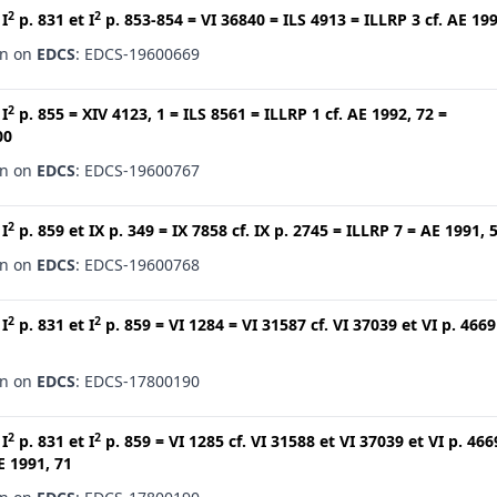
2
2
t
I
p. 831
et
I
p. 853-854
=
VI 36840
=
ILS 4913
=
ILLRP 3
cf.
AE 199
en on
EDCS
: EDCS-19600669
2
t
I
p. 855
=
XIV 4123, 1
=
ILS 8561
=
ILLRP 1
cf.
AE 1992, 72
=
00
en on
EDCS
: EDCS-19600767
2
t
I
p. 859
et
IX p. 349
=
IX 7858
cf.
IX p. 2745
=
ILLRP 7
=
AE 1991, 
en on
EDCS
: EDCS-19600768
2
2
t
I
p. 831
et
I
p. 859
=
VI 1284
=
VI 31587
cf.
VI 37039
et
VI p. 4669
en on
EDCS
: EDCS-17800190
2
2
t
I
p. 831
et
I
p. 859
=
VI 1285
cf.
VI 31588
et
VI 37039
et
VI p. 466
E 1991, 71