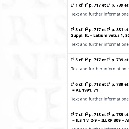
2
2
2
I
1
cf.
I
p. 717
et
I
p. 739
e
Text and further information
2
2
2
I
3
cf.
I
p. 717
et
I
p. 831
e
Suppl. It. – Latium vetus 1, 8
Text and further information
2
2
2
I
5
cf.
I
p. 717
et
I
p. 739
e
Text and further information
2
2
2
I
6
cf.
I
p. 718
et
I
p. 739
e
=
AE 1991, 71
Text and further information
2
2
2
I
7
cf.
I
p. 718
et
I
p. 739
e
=
ILS 1 v. 2-9
=
ILLRP 309
=
A