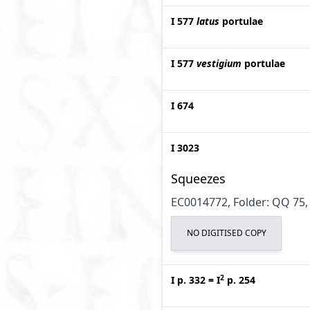
I 577
latus
portulae
I 577
vestigium
portulae
I 674
I 3023
Squeezes
EC0014772, Folder: QQ 75, 
NO DIGITISED COPY
2
I p. 332
=
I
p. 254