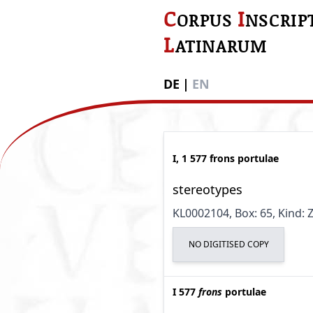
C
I
ORPUS
NSCRIP
L
ATINARUM
DE
|
EN
I, 1 577 frons portulae
stereotypes
KL0002104
, Box: 65
, Kind:
NO DIGITISED COPY
I 577
frons
portulae