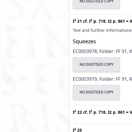
NO DIGITISED COPY
2
2
I
21
cf.
I
p. 718. I2 p. 861
=
X
Text and further information
Squeezes
EC0003978, Folder: FF 91, 
NO DIGITISED COPY
EC0003979, Folder: FF 91, 
NO DIGITISED COPY
2
2
I
22
cf.
I
p. 718. I2 p. 861
=
V
2
I
25