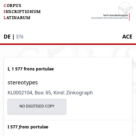
C
ORPUS
I
NSCRIPTIONUM
L
ATINARUM
DE
|
EN
ACE
I, 1 577 frons portulae
stereotypes
KL0002104
, Box: 65
, Kind: Zinkograph
NO DIGITISED COPY
I 577
frons
portulae