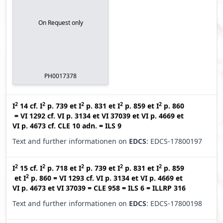
On Request only
PH0017378
2
2
2
2
2
I
14
cf.
I
p. 739
et
I
p. 831
et
I
p. 859
et
I
p. 860
=
VI 1292
cf.
VI p. 3134
et
VI 37039
et
VI p. 4669
et
VI p. 4673
cf.
CLE 10 adn.
=
ILS 9
Text and further informationen on
EDCS
: EDCS-17800197
2
2
2
2
2
I
15
cf.
I
p. 718
et
I
p. 739
et
I
p. 831
et
I
p. 859
2
et
I
p. 860
=
VI 1293
cf.
VI p. 3134
et
VI p. 4669
et
VI p. 4673
et
VI 37039
=
CLE 958
=
ILS 6
=
ILLRP 316
Text and further informationen on
EDCS
: EDCS-17800198