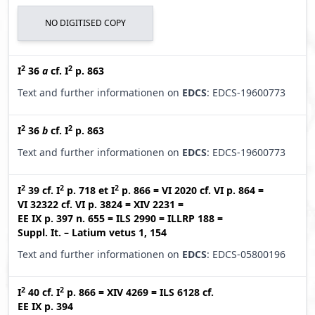
NO DIGITISED COPY
2
2
I
36
a
cf.
I
p. 863
Text and further informationen on
EDCS
: EDCS-19600773
2
2
I
36
b
cf.
I
p. 863
Text and further informationen on
EDCS
: EDCS-19600773
2
2
2
I
39
cf.
I
p. 718
et
I
p. 866
=
VI 2020
cf.
VI p. 864
=
VI 32322
cf.
VI p. 3824
=
XIV 2231
=
EE IX p. 397 n. 655
=
ILS 2990
=
ILLRP 188
=
Suppl. It. – Latium vetus 1, 154
Text and further informationen on
EDCS
: EDCS-05800196
2
2
I
40
cf.
I
p. 866
=
XIV 4269
=
ILS 6128
cf.
EE IX p. 394