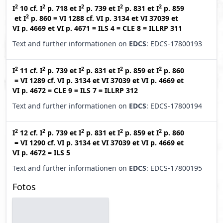
2
2
2
2
2
I
10
cf.
I
p. 718
et
I
p. 739
et
I
p. 831
et
I
p. 859
2
et
I
p. 860
=
VI 1288
cf.
VI p. 3134
et
VI 37039
et
VI p. 4669
et
VI p. 4671
=
ILS 4
=
CLE 8
=
ILLRP 311
Text and further informationen on
EDCS
: EDCS-17800193
2
2
2
2
2
I
11
cf.
I
p. 739
et
I
p. 831
et
I
p. 859
et
I
p. 860
=
VI 1289
cf.
VI p. 3134
et
VI 37039
et
VI p. 4669
et
VI p. 4672
=
CLE 9
=
ILS 7
=
ILLRP 312
Text and further informationen on
EDCS
: EDCS-17800194
2
2
2
2
2
I
12
cf.
I
p. 739
et
I
p. 831
et
I
p. 859
et
I
p. 860
=
VI 1290
cf.
VI p. 3134
et
VI 37039
et
VI p. 4669
et
VI p. 4672
=
ILS 5
Text and further informationen on
EDCS
: EDCS-17800195
Fotos