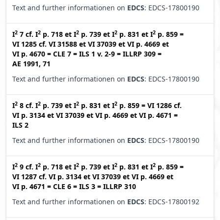
Text and further informationen on
EDCS
: EDCS-17800190
2
2
2
2
2
I
7
cf.
I
p. 718
et
I
p. 739
et
I
p. 831
et
I
p. 859
=
VI 1285
cf.
VI 31588
et
VI 37039
et
VI p. 4669
et
VI p. 4670
=
CLE 7
=
ILS 1 v. 2-9
=
ILLRP 309
=
AE 1991, 71
Text and further informationen on
EDCS
: EDCS-17800190
2
2
2
2
I
8
cf.
I
p. 739
et
I
p. 831
et
I
p. 859
=
VI 1286
cf.
VI p. 3134
et
VI 37039
et
VI p. 4669
et
VI p. 4671
=
ILS 2
Text and further informationen on
EDCS
: EDCS-17800190
2
2
2
2
2
I
9
cf.
I
p. 718
et
I
p. 739
et
I
p. 831
et
I
p. 859
=
VI 1287
cf.
VI p. 3134
et
VI 37039
et
VI p. 4669
et
VI p. 4671
=
CLE 6
=
ILS 3
=
ILLRP 310
Text and further informationen on
EDCS
: EDCS-17800192