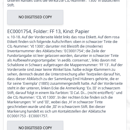
unteren Randes steht die verkürzte CIL-Nummer: '1300' in bläulichem
Stift.
NO DIGITISED COPY
EC0001754, Folder: FF 13, Kind: Papier
v. 10-18. Auf der Vorderseite klebt links das rosa Etikett. Auf dem rosa
Etikett finden sich folgende Aufschriften: oben in schwarzer Tinte die
CIL-Nummer: 'VI 1300'; darunter mit Bleistift die (moderne)
Inventarnummer des Abklatsches: 'EC0001754'; die Zeile der
Fundortangabe ist leer gelassen worden, darunter in schwarzer Tinte
als Aufbewahrungsortangabe: 'in aedib. conservat.', links davon mit
Schablone in Schwarz aufgetragen die Mappennummer: 'FF 13'. Auf der
Vorderseite sind zwar keine Winkel bzw. halbe eckige Klammern zu
sehen, dennoch deutet die Unterstreichung aller Textzeilen darauf hin,
dass dieser Abklatsch zu der Sammlung Emil Hübners gehörte, die er
für seine 'Exempla' (1885) zusammengestellt hatte. Auf der Vorderseite
steht in der unteren, linken Ecke die Anmerkung: 'Ex. III' in schwarzem
Stift, darauf folgt in einem lila Farbton: 'II Cal. Di... (nicht entziffert) ' und
die CIL-Nummer: 'CIL VI 1300'. In der rechten Ecke finden sich die
Markierungen: 'H' und 'III', wobei das ,H’ in schwarzer Tinte
geschrieben wurde und die ,III’ in schwarzem Stift. Bei dieser
Markierung handelt es sich um Kontaktstellen der Abklatsche
EC0001753 - EC0001757.
NO DIGITISED COPY