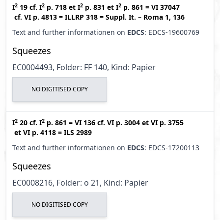
2
2
2
2
I
19
cf.
I
p. 718
et
I
p. 831
et
I
p. 861
=
VI 37047
cf.
VI p. 4813
=
ILLRP 318
=
Suppl. It. – Roma 1, 136
Text and further informationen on
EDCS
: EDCS-19600769
Squeezes
EC0004493, Folder: FF 140, Kind: Papier
NO DIGITISED COPY
2
2
I
20
cf.
I
p. 861
=
VI 136
cf.
VI p. 3004
et
VI p. 3755
et
VI p. 4118
=
ILS 2989
Text and further informationen on
EDCS
: EDCS-17200113
Squeezes
EC0008216, Folder: o 21, Kind: Papier
NO DIGITISED COPY