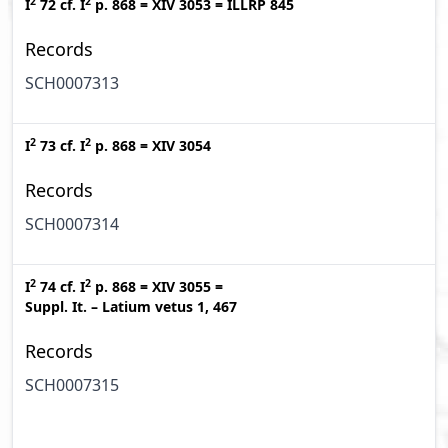
2
2
I
72
cf.
I
p. 868
=
XIV 3053
=
ILLRP 845
Records
SCH0007313
2
2
I
73
cf.
I
p. 868
=
XIV 3054
Records
SCH0007314
2
2
I
74
cf.
I
p. 868
=
XIV 3055
=
Suppl. It. – Latium vetus 1, 467
Records
SCH0007315