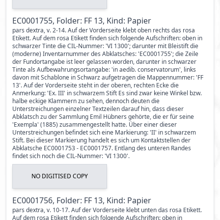
EC0001755, Folder: FF 13, Kind: Papier
pars dextra, v. 2-14. Auf der Vorderseite klebt oben rechts das rosa
Etikett. Auf dem rosa Etikett finden sich folgende Aufschriften: oben in
schwarzer Tinte die CIL-Nummer: 'VI 1300'; darunter mit Bleistift die
(moderne) Inventarnummer des Abklatsches: 'EC0001755'; die Zeile
der Fundortangabe ist leer gelassen worden, darunter in schwarzer
Tinte als Aufbewahrungsortangabe: 'in aedib. conservatorum', links
davon mit Schablone in Schwarz aufgetragen die Mappennummer: 'FF
13'. Auf der Vorderseite steht in der oberen, rechten Ecke die
Anmerkung: 'Ex. III' in schwarzem Stift Es sind zwar keine Winkel bzw.
halbe eckige Klammern zu sehen, dennoch deuten die
Unterstreichungen einzelner Textzeilen darauf hin, dass dieser
Abklatsch zu der Sammlung Emil Hübners gehörte, die er für seine
'Exempla' (1885) zusammengestellt hatte. Über einer dieser
Unterstreichungen befindet sich eine Markierung: 'II' in schwarzem
Stift. Bei dieser Markierung handelt es sich um Kontaktstellen der
Abklatsche EC0001753 - EC0001757. Entlang des unteren Randes
findet sich noch die CIL-Nummer: 'VI 1300'.
NO DIGITISED COPY
EC0001756, Folder: FF 13, Kind: Papier
pars dextra, v. 10-17. Auf der Vorderseite klebt unten das rosa Etikett.
Auf dem rosa Etikett finden sich folgende Aufschriften: oben in