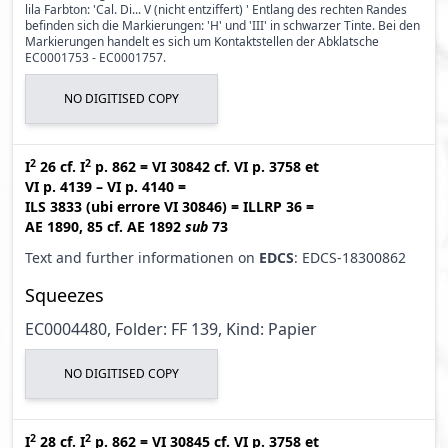
lila Farbton: 'Cal. Di... V (nicht entziffert) ' Entlang des rechten Randes
befinden sich die Markierungen: 'H' und 'III' in schwarzer Tinte. Bei den
Markierungen handelt es sich um Kontaktstellen der Abklatsche
EC0001753 - EC0001757.
NO DIGITISED COPY
2
2
I
26
cf.
I
p. 862
=
VI 30842
cf.
VI p. 3758
et
VI p. 4139 – VI p. 4140
=
ILS 3833 (ubi errore VI 30846
)
=
ILLRP 36
=
AE 1890, 85
cf.
AE 1892
sub
73
Text and further informationen on
EDCS
: EDCS-18300862
Squeezes
EC0004480, Folder: FF 139, Kind: Papier
NO DIGITISED COPY
2
2
I
28
cf.
I
p. 862
=
VI 30845
cf.
VI p. 3758
et