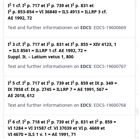
2
2
2
2
I
1
cf.
I
p. 717
et
I
p. 739
et
I
p. 831
et
2
I
p. 853-854
=
VI 36840
=
ILS 4913
=
ILLRP 3
cf.
AE 1992, 72
Text and further informationen on
EDCS
: EDCS-19600669
2
2
2
2
I
3
cf.
I
p. 717
et
I
p. 831
et
I
p. 855
=
XIV 4123, 1
=
ILS 8561
=
ILLRP 1
cf.
AE 1992, 72
=
Suppl. It. – Latium vetus 1, 800
Text and further informationen on
EDCS
: EDCS-19600767
2
2
2
2
I
5
cf.
I
p. 717
et
I
p. 739
et
I
p. 859
et
IX p. 349
=
IX 7858
cf.
IX p. 2745
=
ILLRP 7
=
AE 1991, 567
=
AE 2018, 612
Text and further informationen on
EDCS
: EDCS-19600768
2
2
2
2
2
I
6
cf.
I
p. 718
et
I
p. 739
et
I
p. 831
et
I
p. 859
=
VI 1284
=
VI 31587
cf.
VI 37039
et
VI p. 4669
et
VI 4670
=
ILS 1 v. 1
=
AE 1991, 71