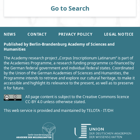
Go to Search
NEWS
CONTACT
PRIVACY POLICY
LEGAL NOTICE
Published by Berlin-Brandenburg Academy of Sciences and
Humanities
The Academy research project „
Corpus Inscriptionum Latinarum
“ is part of
the
Academies Programme
, a research funding programme co-financed by
the German federal government and individual federal states. Coordinated
by the
Union of the German Academies of Sciences and Humanities
, the
Programme intends to retrieve and explore our cultural heritage, to make it
accessible and highlight its relevance to the present, as well as to preserve
it for future.
All page content is subject to the Creative Commons licence
CC-BY 4.0 unless otherwise stated.
This web service is provided and maintained by
TELOTA - IT/DH