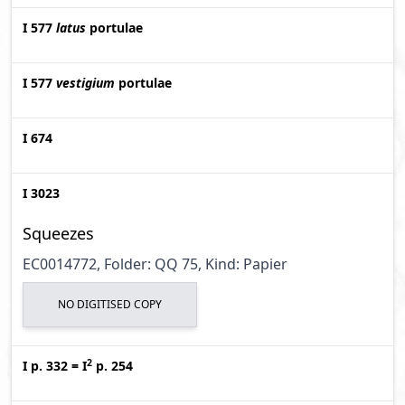
I 577
latus
portulae
I 577
vestigium
portulae
I 674
I 3023
Squeezes
EC0014772, Folder: QQ 75, Kind: Papier
NO DIGITISED COPY
2
I p. 332
=
I
p. 254