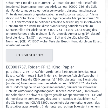
schwarzer Tinte die CIL-Nummer: 'VI 1300'; darunter mit Bleistift die
(moderne) Inventarnummer des Abklatsches: 'EC0001756'; die Zeile
der Fundortangabe ist leer gelassen worden, darunter in schwarzer
Tinte als Aufbewahrungsortangabe: 'in aedib. conservato...rum', links
davon mit Schablone in Schwarz aufgetragen die Mappennummer: 'FF
13'. Auf der Vorderseite befindet sich eine Markierung: 'II' in schwarzer
Tinte am oberen Rand. Bei dieser Markierung handelt es sich um
Kontaktstellen der Abklatsche EC0001753 - EC0001757. Entlang des
unteren Randes steht in einem lila Farbton die Anmerkung: 'IV', darauf
folgt die Notiz: 'Ex. III' in schwarzem Stift und die bläuliche CIL-
Nummer: '[CIL]. VI 1300', wobei Teile der Beschriftung durch das Etikett
überlagert werden.
NO DIGITISED COPY
EC0001757, Folder: FF 13, Kind: Papier
pars dextra, v. 16-19. Auf der Vorderseite klebt unten links das rosa
Etikett. Auf dem rosa Etikett finden sich folgende Aufschriften: oben in
schwarzer Tinte die CIL-Nummer: 'VI 1300'; darunter mit Bleistift die
(moderne) Inventarnummer des Abklatsches: 'EC0001757'; die Zeile
der Fundortangabe ist leer gelassen worden, darunter in schwarzer
Tinte als Aufbewahrungsortangabe: 'in aedib. conservat.', links davon
mit Schablone in Schwarz aufgetragen die Mappennummer: 'FF 13'. Auf
der Vorderseite steht entlang des unteren Randes in bläulichem Stift
die CIL-Nummer: '[CIL V]I 1300', wobei teile der Anmerkung durch das
Etikett überlagert werden. In der unteren, rechten Ecke steht in einem