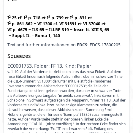
2
2
2
2
I
25
cf.
I
p. 718
et
I
p. 739
et
I
p. 831
et
2
I
p. 861-862
=
VI 1300
cf.
VI 31591
et
VI 37040
et
VI p. 4675
=
ILS 65
=
ILLRP 319
=
Inscr. It. XIII 3, 69
=
Suppl. It. – Roma 1, 140
Text and further informationen on
EDCS
: EDCS-17800205
Squeezes
EC0001753, Folder: FF 13, Kind: Papier
v. 1-10. Auf der Vorderseite klebt oben links das rosa Etikett. Auf dem
rosa Etikett finden sich folgende Aufschriften: oben in schwarzer Tinte
die CIL-Nummer: 'VI 1300'; darunter mit Bleistift die (moderne)
Inventarnummer des Abklatsches: 'EC0001753'; die Zeile der
Fundortangabe ist leer gelassen worden, darunter in schwarzer Tinte
als Aufbewahrungsortangabe: 'in aedib. conservat.', links davon mit
Schablone in Schwarz aufgetragen die Mappennummer: 'FF 13'. Auf der
Vorderseite sind Winkel bzw. halbe eckige Klammern zu sehen, die
darauf hinweisen, dass dieser Abklatsch zu der Sammlung Emil
Hübners gehörte, die er für seine 'Exempla' (1885) zusammengestellt
hatte. Auf der Vorderseite steht in der oberen, linken Ecke die
Anmerkung: 'I Cal. Di... (nicht entziffert) '. In der rechten Ecke findet sich
zweifach die Anmerkung: 'Ex. III' in schwarzem Stift. Entlang des