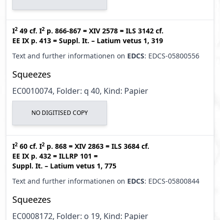
2
2
I
49
cf.
I
p. 866-867
=
XIV 2578
=
ILS 3142
cf.
EE IX p. 413
=
Suppl. It. – Latium vetus 1, 319
Text and further informationen on
EDCS
: EDCS-05800556
Squeezes
EC0010074, Folder: q 40, Kind: Papier
NO DIGITISED COPY
2
2
I
60
cf.
I
p. 868
=
XIV 2863
=
ILS 3684
cf.
EE IX p. 432
=
ILLRP 101
=
Suppl. It. – Latium vetus 1, 775
Text and further informationen on
EDCS
: EDCS-05800844
Squeezes
EC0008172, Folder: o 19, Kind: Papier