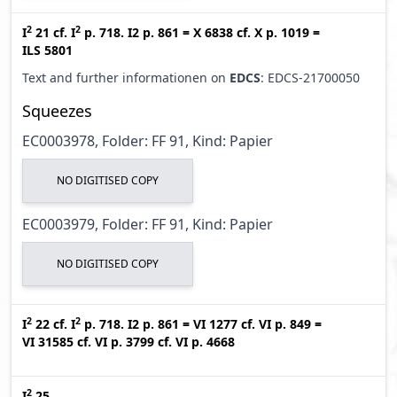
2
2
I
21
cf.
I
p. 718. I2 p. 861
=
X 6838
cf.
X p. 1019
=
ILS 5801
Text and further informationen on
EDCS
: EDCS-21700050
Squeezes
EC0003978, Folder: FF 91, Kind: Papier
NO DIGITISED COPY
EC0003979, Folder: FF 91, Kind: Papier
NO DIGITISED COPY
2
2
I
22
cf.
I
p. 718. I2 p. 861
=
VI 1277
cf.
VI p. 849
=
VI 31585
cf.
VI p. 3799
cf.
VI p. 4668
2
I
25