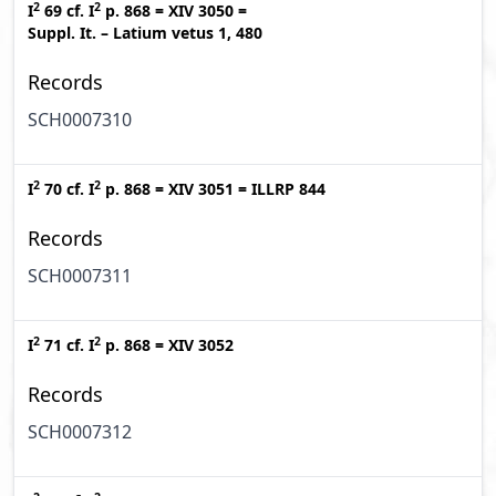
2
2
I
69
cf.
I
p. 868
=
XIV 3050
=
Suppl. It. – Latium vetus 1, 480
Records
SCH0007310
2
2
I
70
cf.
I
p. 868
=
XIV 3051
=
ILLRP 844
Records
SCH0007311
2
2
I
71
cf.
I
p. 868
=
XIV 3052
Records
SCH0007312