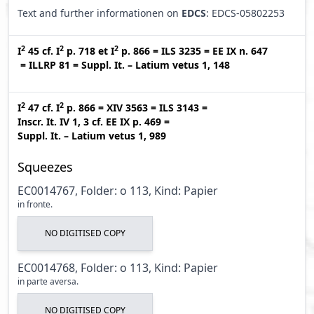
Text and further informationen on
EDCS
: EDCS-05802253
2
2
2
I
45
cf.
I
p. 718
et
I
p. 866
=
ILS 3235
=
EE IX n. 647
=
ILLRP 81
=
Suppl. It. – Latium vetus 1, 148
2
2
I
47
cf.
I
p. 866
=
XIV 3563
=
ILS 3143
=
Inscr. It. IV 1, 3
cf.
EE IX p. 469
=
Suppl. It. – Latium vetus 1, 989
Squeezes
EC0014767, Folder: o 113, Kind: Papier
in fronte.
NO DIGITISED COPY
EC0014768, Folder: o 113, Kind: Papier
in parte aversa.
NO DIGITISED COPY