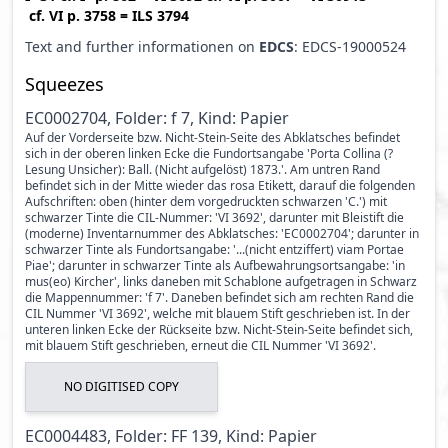
cf.
VI p. 3758
=
ILS 3794
Text and further informationen on
EDCS
: EDCS-19000524
Squeezes
EC0002704, Folder: f 7, Kind: Papier
Auf der Vorderseite bzw. Nicht-Stein-Seite des Abklatsches befindet
sich in der oberen linken Ecke die Fundortsangabe 'Porta Collina (?
Lesung Unsicher): Ball. (Nicht aufgelöst) 1873.'. Am untren Rand
befindet sich in der Mitte wieder das rosa Etikett, darauf die folgenden
Aufschriften: oben (hinter dem vorgedruckten schwarzen 'C.') mit
schwarzer Tinte die CIL-Nummer: 'VI 3692', darunter mit Bleistift die
(moderne) Inventarnummer des Abklatsches: 'EC0002704'; darunter in
schwarzer Tinte als Fundortsangabe: '...(nicht entziffert) viam Portae
Piae'; darunter in schwarzer Tinte als Aufbewahrungsortsangabe: 'in
mus(eo) Kircher', links daneben mit Schablone aufgetragen in Schwarz
die Mappennummer: 'f 7'. Daneben befindet sich am rechten Rand die
CIL Nummer 'VI 3692', welche mit blauem Stift geschrieben ist. In der
unteren linken Ecke der Rückseite bzw. Nicht-Stein-Seite befindet sich,
mit blauem Stift geschrieben, erneut die CIL Nummer 'VI 3692'.
NO DIGITISED COPY
EC0004483, Folder: FF 139, Kind: Papier