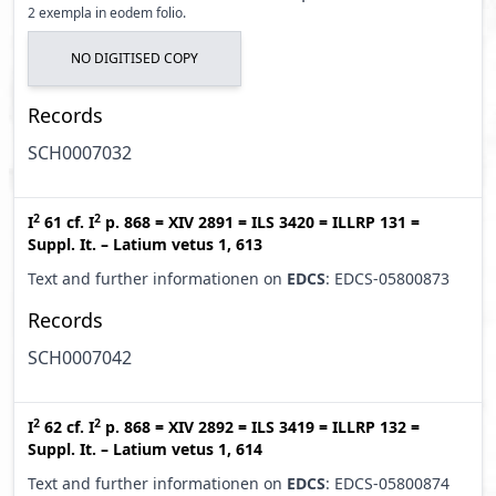
2 exempla in eodem folio.
NO DIGITISED COPY
Records
SCH0007032
2
2
I
61
cf.
I
p. 868
=
XIV 2891
=
ILS 3420
=
ILLRP 131
=
Suppl. It. – Latium vetus 1, 613
Text and further informationen on
EDCS
: EDCS-05800873
Records
SCH0007042
2
2
I
62
cf.
I
p. 868
=
XIV 2892
=
ILS 3419
=
ILLRP 132
=
Suppl. It. – Latium vetus 1, 614
Text and further informationen on
EDCS
: EDCS-05800874