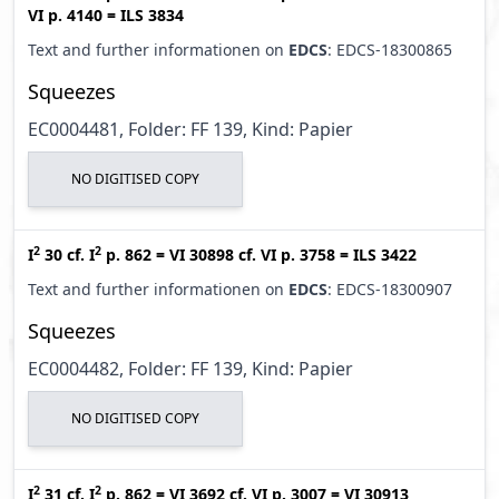
VI p. 4140
=
ILS 3834
Text and further informationen on
EDCS
: EDCS-18300865
Squeezes
EC0004481, Folder: FF 139, Kind: Papier
NO DIGITISED COPY
2
2
I
30
cf.
I
p. 862
=
VI 30898
cf.
VI p. 3758
=
ILS 3422
Text and further informationen on
EDCS
: EDCS-18300907
Squeezes
EC0004482, Folder: FF 139, Kind: Papier
NO DIGITISED COPY
2
2
I
31
cf.
I
p. 862
=
VI 3692
cf.
VI p. 3007
=
VI 30913