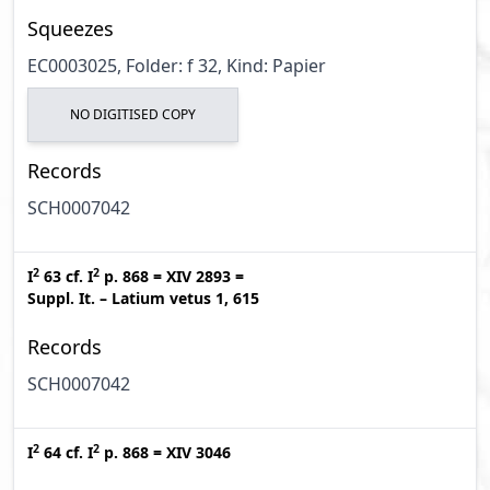
Squeezes
EC0003025, Folder: f 32, Kind: Papier
NO DIGITISED COPY
Records
SCH0007042
2
2
I
63
cf.
I
p. 868
=
XIV 2893
=
Suppl. It. – Latium vetus 1, 615
Records
SCH0007042
2
2
I
64
cf.
I
p. 868
=
XIV 3046