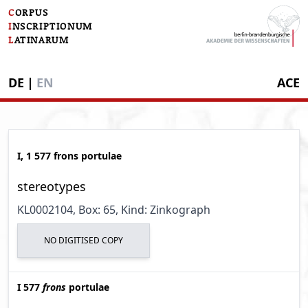
C
ORPUS
I
NSCRIPTIONUM
L
ATINARUM
DE
|
EN
ACE
I, 1 577 frons portulae
stereotypes
KL0002104
, Box: 65
, Kind: Zinkograph
NO DIGITISED COPY
I 577
frons
portulae