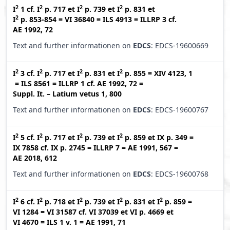
2
2
2
2
I
1
cf.
I
p. 717
et
I
p. 739
et
I
p. 831
et
2
I
p. 853-854
=
VI 36840
=
ILS 4913
=
ILLRP 3
cf.
AE 1992, 72
Text and further informationen on
EDCS
: EDCS-19600669
2
2
2
2
I
3
cf.
I
p. 717
et
I
p. 831
et
I
p. 855
=
XIV 4123, 1
=
ILS 8561
=
ILLRP 1
cf.
AE 1992, 72
=
Suppl. It. – Latium vetus 1, 800
Text and further informationen on
EDCS
: EDCS-19600767
2
2
2
2
I
5
cf.
I
p. 717
et
I
p. 739
et
I
p. 859
et
IX p. 349
=
IX 7858
cf.
IX p. 2745
=
ILLRP 7
=
AE 1991, 567
=
AE 2018, 612
Text and further informationen on
EDCS
: EDCS-19600768
2
2
2
2
2
I
6
cf.
I
p. 718
et
I
p. 739
et
I
p. 831
et
I
p. 859
=
VI 1284
=
VI 31587
cf.
VI 37039
et
VI p. 4669
et
VI 4670
=
ILS 1 v. 1
=
AE 1991, 71