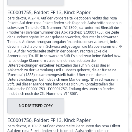
EC0001755, Folder: FF 13, Kind: Papier
pars dextra, v. 2-14. Auf der Vorderseite klebt oben rechts das rosa
Etikett. Auf dem rosa Etikett finden sich folgende Aufschriften: oben in
schwarzer Tinte die CIL-Nummer: 'VI 1300'; darunter mit Bleistift die
(moderne) Inventarnummer des Abklatsches: 'EC0001755'; die Zeile
der Fundortangabe ist leer gelassen worden, darunter in schwarzer
Tinte als Aufbewahrungsortangabe: 'in aedib. conservatorum', links
davon mit Schablone in Schwarz aufgetragen die Mappennummer: 'FF
13'. Auf der Vorderseite steht in der oberen, rechten Ecke die
Anmerkung: 'Ex. III' in schwarzem Stift Es sind zwar keine Winkel bzw.
halbe eckige Klammern zu sehen, dennoch deuten die
Unterstreichungen einzelner Textzeilen darauf hin, dass dieser
Abklatsch zu der Sammlung Emil Hübners gehörte, die er für seine
'Exempla' (1885) zusammengestellt hatte. Über einer dieser
Unterstreichungen befindet sich eine Markierung: 'II' in schwarzem
Stift. Bei dieser Markierung handelt es sich um Kontaktstellen der
Abklatsche EC0001753 - EC0001757. Entlang des unteren Randes
findet sich noch die CIL-Nummer: 'VI 1300'.
NO DIGITISED COPY
EC0001756, Folder: FF 13, Kind: Papier
pars dextra, v. 10-17. Auf der Vorderseite klebt unten das rosa Etikett.
Auf dem rosa Etikett finden sich folgende Aufschriften: oben in