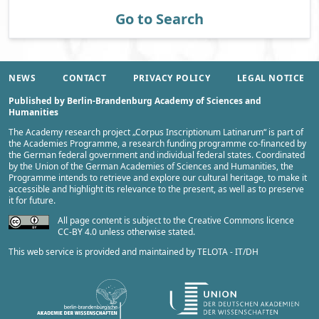
Go to Search
NEWS
CONTACT
PRIVACY POLICY
LEGAL NOTICE
Published by Berlin-Brandenburg Academy of Sciences and
Humanities
The Academy research project „
Corpus Inscriptionum Latinarum
“ is part of
the
Academies Programme
, a research funding programme co-financed by
the German federal government and individual federal states. Coordinated
by the
Union of the German Academies of Sciences and Humanities
, the
Programme intends to retrieve and explore our cultural heritage, to make it
accessible and highlight its relevance to the present, as well as to preserve
it for future.
All page content is subject to the Creative Commons licence
CC-BY 4.0 unless otherwise stated.
This web service is provided and maintained by
TELOTA - IT/DH