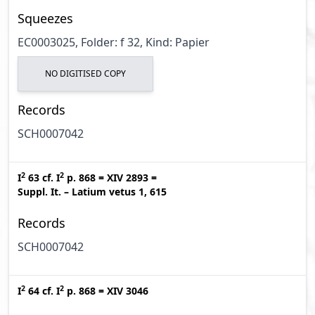
Squeezes
EC0003025, Folder: f 32, Kind: Papier
NO DIGITISED COPY
Records
SCH0007042
2
2
I
63
cf.
I
p. 868
=
XIV 2893
=
Suppl. It. – Latium vetus 1, 615
Records
SCH0007042
2
2
I
64
cf.
I
p. 868
=
XIV 3046