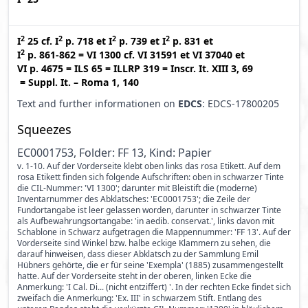
2
2
2
2
I
25
cf.
I
p. 718
et
I
p. 739
et
I
p. 831
et
2
I
p. 861-862
=
VI 1300
cf.
VI 31591
et
VI 37040
et
VI p. 4675
=
ILS 65
=
ILLRP 319
=
Inscr. It. XIII 3, 69
=
Suppl. It. – Roma 1, 140
Text and further informationen on
EDCS
: EDCS-17800205
Squeezes
EC0001753, Folder: FF 13, Kind: Papier
v. 1-10. Auf der Vorderseite klebt oben links das rosa Etikett. Auf dem
rosa Etikett finden sich folgende Aufschriften: oben in schwarzer Tinte
die CIL-Nummer: 'VI 1300'; darunter mit Bleistift die (moderne)
Inventarnummer des Abklatsches: 'EC0001753'; die Zeile der
Fundortangabe ist leer gelassen worden, darunter in schwarzer Tinte
als Aufbewahrungsortangabe: 'in aedib. conservat.', links davon mit
Schablone in Schwarz aufgetragen die Mappennummer: 'FF 13'. Auf der
Vorderseite sind Winkel bzw. halbe eckige Klammern zu sehen, die
darauf hinweisen, dass dieser Abklatsch zu der Sammlung Emil
Hübners gehörte, die er für seine 'Exempla' (1885) zusammengestellt
hatte. Auf der Vorderseite steht in der oberen, linken Ecke die
Anmerkung: 'I Cal. Di... (nicht entziffert) '. In der rechten Ecke findet sich
zweifach die Anmerkung: 'Ex. III' in schwarzem Stift. Entlang des