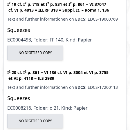
2
2
2
2
I
19
cf.
I
p. 718
et
I
p. 831
et
I
p. 861
=
VI 37047
cf.
VI p. 4813
=
ILLRP 318
=
Suppl. It. – Roma 1, 136
Text and further informationen on
EDCS
: EDCS-19600769
Squeezes
EC0004493, Folder: FF 140, Kind: Papier
NO DIGITISED COPY
2
2
I
20
cf.
I
p. 861
=
VI 136
cf.
VI p. 3004
et
VI p. 3755
et
VI p. 4118
=
ILS 2989
Text and further informationen on
EDCS
: EDCS-17200113
Squeezes
EC0008216, Folder: o 21, Kind: Papier
NO DIGITISED COPY