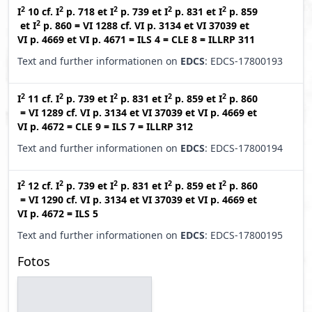
2
2
2
2
2
I
10
cf.
I
p. 718
et
I
p. 739
et
I
p. 831
et
I
p. 859
2
et
I
p. 860
=
VI 1288
cf.
VI p. 3134
et
VI 37039
et
VI p. 4669
et
VI p. 4671
=
ILS 4
=
CLE 8
=
ILLRP 311
Text and further informationen on
EDCS
: EDCS-17800193
2
2
2
2
2
I
11
cf.
I
p. 739
et
I
p. 831
et
I
p. 859
et
I
p. 860
=
VI 1289
cf.
VI p. 3134
et
VI 37039
et
VI p. 4669
et
VI p. 4672
=
CLE 9
=
ILS 7
=
ILLRP 312
Text and further informationen on
EDCS
: EDCS-17800194
2
2
2
2
2
I
12
cf.
I
p. 739
et
I
p. 831
et
I
p. 859
et
I
p. 860
=
VI 1290
cf.
VI p. 3134
et
VI 37039
et
VI p. 4669
et
VI p. 4672
=
ILS 5
Text and further informationen on
EDCS
: EDCS-17800195
Fotos