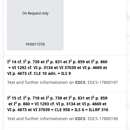
On Request only
PH0017378
2
2
2
2
2
I
14
cf.
I
p. 739
et
I
p. 831
et
I
p. 859
et
I
p. 860
=
VI 1292
cf.
VI p. 3134
et
VI 37039
et
VI p. 4669
et
VI p. 4673
cf.
CLE 10 adn.
=
ILS 9
Text and further informationen on
EDCS
: EDCS-17800197
2
2
2
2
2
I
15
cf.
I
p. 718
et
I
p. 739
et
I
p. 831
et
I
p. 859
2
et
I
p. 860
=
VI 1293
cf.
VI p. 3134
et
VI p. 4669
et
VI p. 4673
et
VI 37039
=
CLE 958
=
ILS 6
=
ILLRP 316
Text and further informationen on
EDCS
: EDCS-17800198