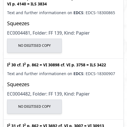
VI p. 4140
=
ILS 3834
Text and further informationen on
EDCS
: EDCS-18300865
Squeezes
EC0004481, Folder: FF 139, Kind: Papier
NO DIGITISED COPY
2
2
I
30
cf.
I
p. 862
=
VI 30898
cf.
VI p. 3758
=
ILS 3422
Text and further informationen on
EDCS
: EDCS-18300907
Squeezes
EC0004482, Folder: FF 139, Kind: Papier
NO DIGITISED COPY
2
2
I
31
cf.
I
p. 862
=
VI 3692
cf.
VI p. 3007
=
VI 30913