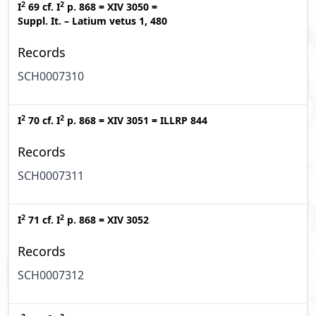
2
2
I
69
cf.
I
p. 868
=
XIV 3050
=
Suppl. It. – Latium vetus 1, 480
Records
SCH0007310
2
2
I
70
cf.
I
p. 868
=
XIV 3051
=
ILLRP 844
Records
SCH0007311
2
2
I
71
cf.
I
p. 868
=
XIV 3052
Records
SCH0007312