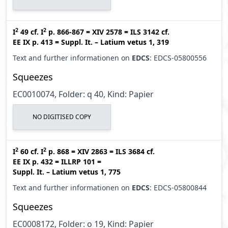
2
2
I
49
cf.
I
p. 866-867
=
XIV 2578
=
ILS 3142
cf.
EE IX p. 413
=
Suppl. It. – Latium vetus 1, 319
Text and further informationen on
EDCS
: EDCS-05800556
Squeezes
EC0010074, Folder: q 40, Kind: Papier
NO DIGITISED COPY
2
2
I
60
cf.
I
p. 868
=
XIV 2863
=
ILS 3684
cf.
EE IX p. 432
=
ILLRP 101
=
Suppl. It. – Latium vetus 1, 775
Text and further informationen on
EDCS
: EDCS-05800844
Squeezes
EC0008172, Folder: o 19, Kind: Papier