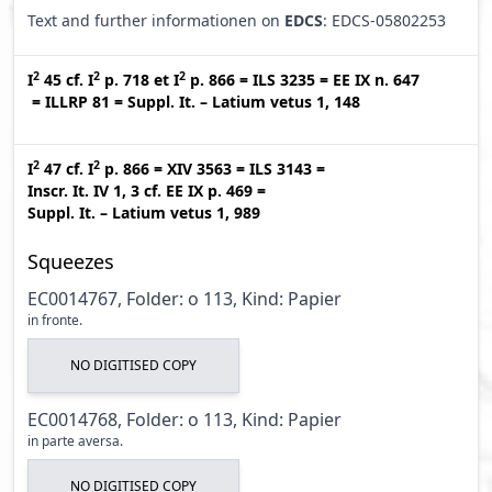
Text and further informationen on
EDCS
: EDCS-05802253
2
2
2
I
45
cf.
I
p. 718
et
I
p. 866
=
ILS 3235
=
EE IX n. 647
=
ILLRP 81
=
Suppl. It. – Latium vetus 1, 148
2
2
I
47
cf.
I
p. 866
=
XIV 3563
=
ILS 3143
=
Inscr. It. IV 1, 3
cf.
EE IX p. 469
=
Suppl. It. – Latium vetus 1, 989
Squeezes
EC0014767, Folder: o 113, Kind: Papier
in fronte.
NO DIGITISED COPY
EC0014768, Folder: o 113, Kind: Papier
in parte aversa.
NO DIGITISED COPY