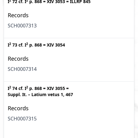
2
2
I
72
cf.
I
p. 868
=
XIV 3053
=
ILLRP 845
Records
SCH0007313
2
2
I
73
cf.
I
p. 868
=
XIV 3054
Records
SCH0007314
2
2
I
74
cf.
I
p. 868
=
XIV 3055
=
Suppl. It. – Latium vetus 1, 467
Records
SCH0007315