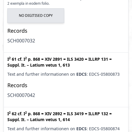
2 exempla in eodem folio.
NO DIGITISED COPY
Records
SCH0007032
2
2
I
61
cf.
I
p. 868
=
XIV 2891
=
ILS 3420
=
ILLRP 131
=
Suppl. It. – Latium vetus 1, 613
Text and further informationen on
EDCS
: EDCS-05800873
Records
SCH0007042
2
2
I
62
cf.
I
p. 868
=
XIV 2892
=
ILS 3419
=
ILLRP 132
=
Suppl. It. – Latium vetus 1, 614
Text and further informationen on
EDCS
: EDCS-05800874