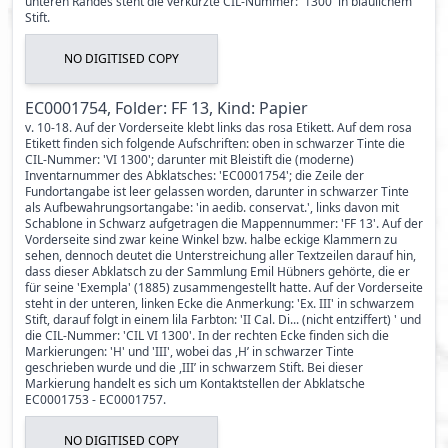
unteren Randes steht die verkürzte CIL-Nummer: '1300' in bläulichem
Stift.
NO DIGITISED COPY
EC0001754, Folder: FF 13, Kind: Papier
v. 10-18. Auf der Vorderseite klebt links das rosa Etikett. Auf dem rosa
Etikett finden sich folgende Aufschriften: oben in schwarzer Tinte die
CIL-Nummer: 'VI 1300'; darunter mit Bleistift die (moderne)
Inventarnummer des Abklatsches: 'EC0001754'; die Zeile der
Fundortangabe ist leer gelassen worden, darunter in schwarzer Tinte
als Aufbewahrungsortangabe: 'in aedib. conservat.', links davon mit
Schablone in Schwarz aufgetragen die Mappennummer: 'FF 13'. Auf der
Vorderseite sind zwar keine Winkel bzw. halbe eckige Klammern zu
sehen, dennoch deutet die Unterstreichung aller Textzeilen darauf hin,
dass dieser Abklatsch zu der Sammlung Emil Hübners gehörte, die er
für seine 'Exempla' (1885) zusammengestellt hatte. Auf der Vorderseite
steht in der unteren, linken Ecke die Anmerkung: 'Ex. III' in schwarzem
Stift, darauf folgt in einem lila Farbton: 'II Cal. Di... (nicht entziffert) ' und
die CIL-Nummer: 'CIL VI 1300'. In der rechten Ecke finden sich die
Markierungen: 'H' und 'III', wobei das ,H’ in schwarzer Tinte
geschrieben wurde und die ,III’ in schwarzem Stift. Bei dieser
Markierung handelt es sich um Kontaktstellen der Abklatsche
EC0001753 - EC0001757.
NO DIGITISED COPY