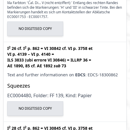
lila Farbton: 'Cal. Di... V (nicht entziffert) ' Entlang des rechten Randes
befinden sich die Markierungen: 'H' und 'III' in schwarzer Tinte. Bei den
Markierungen handelt es sich um Kontaktstellen der Abklatsche
EC0001753 - EC0001757.
NO DIGITISED COPY
2
2
I
26
cf.
I
p. 862
=
VI 30842
cf.
VI p. 3758
et
VI p. 4139 – VI p. 4140
=
ILS 3833 (ubi errore VI 30846
)
=
ILLRP 36
=
AE 1890, 85
cf.
AE 1892
sub
73
Text and further informationen on
EDCS
: EDCS-18300862
Squeezes
EC0004480, Folder: FF 139, Kind: Papier
NO DIGITISED COPY
2
2
I
28
cf.
I
p. 862
=
VI 30845
cf.
VI p. 3758
et