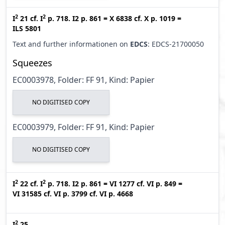
2
2
I
21
cf.
I
p. 718. I2 p. 861
=
X 6838
cf.
X p. 1019
=
ILS 5801
Text and further informationen on
EDCS
: EDCS-21700050
Squeezes
EC0003978, Folder: FF 91, Kind: Papier
NO DIGITISED COPY
EC0003979, Folder: FF 91, Kind: Papier
NO DIGITISED COPY
2
2
I
22
cf.
I
p. 718. I2 p. 861
=
VI 1277
cf.
VI p. 849
=
VI 31585
cf.
VI p. 3799
cf.
VI p. 4668
2
I
25