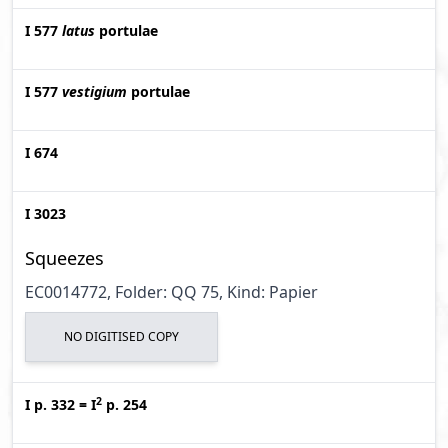
I 577
latus
portulae
I 577
vestigium
portulae
I 674
I 3023
Squeezes
EC0014772, Folder: QQ 75, Kind: Papier
NO DIGITISED COPY
2
I p. 332
=
I
p. 254