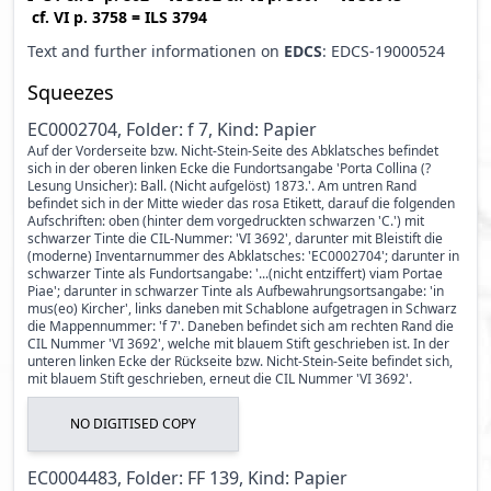
cf.
VI p. 3758
=
ILS 3794
Text and further informationen on
EDCS
: EDCS-19000524
Squeezes
EC0002704, Folder: f 7, Kind: Papier
Auf der Vorderseite bzw. Nicht-Stein-Seite des Abklatsches befindet
sich in der oberen linken Ecke die Fundortsangabe 'Porta Collina (?
Lesung Unsicher): Ball. (Nicht aufgelöst) 1873.'. Am untren Rand
befindet sich in der Mitte wieder das rosa Etikett, darauf die folgenden
Aufschriften: oben (hinter dem vorgedruckten schwarzen 'C.') mit
schwarzer Tinte die CIL-Nummer: 'VI 3692', darunter mit Bleistift die
(moderne) Inventarnummer des Abklatsches: 'EC0002704'; darunter in
schwarzer Tinte als Fundortsangabe: '...(nicht entziffert) viam Portae
Piae'; darunter in schwarzer Tinte als Aufbewahrungsortsangabe: 'in
mus(eo) Kircher', links daneben mit Schablone aufgetragen in Schwarz
die Mappennummer: 'f 7'. Daneben befindet sich am rechten Rand die
CIL Nummer 'VI 3692', welche mit blauem Stift geschrieben ist. In der
unteren linken Ecke der Rückseite bzw. Nicht-Stein-Seite befindet sich,
mit blauem Stift geschrieben, erneut die CIL Nummer 'VI 3692'.
NO DIGITISED COPY
EC0004483, Folder: FF 139, Kind: Papier