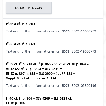
NO DIGITISED COPY
2
2
I
36
a
cf.
I
p. 863
Text and further informationen on
EDCS
: EDCS-19600773
2
2
I
36
b
cf.
I
p. 863
Text and further informationen on
EDCS
: EDCS-19600773
2
2
2
I
39
cf.
I
p. 718
et
I
p. 866
=
VI 2020
cf.
VI p. 864
=
VI 32322
cf.
VI p. 3824
=
XIV 2231
=
EE IX p. 397 n. 655
=
ILS 2990
=
ILLRP 188
=
Suppl. It. – Latium vetus 1, 154
Text and further informationen on
EDCS
: EDCS-05800196
2
2
I
40
cf.
I
p. 866
=
XIV 4269
=
ILS 6128
cf.
EE IX p. 394