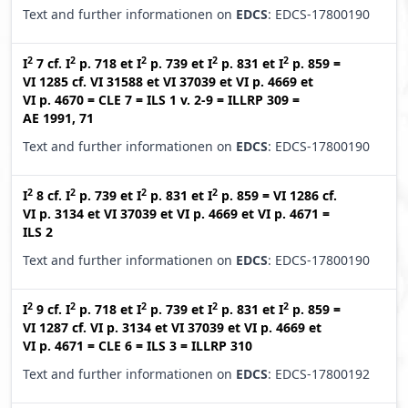
Text and further informationen on
EDCS
: EDCS-17800190
2
2
2
2
2
I
7
cf.
I
p. 718
et
I
p. 739
et
I
p. 831
et
I
p. 859
=
VI 1285
cf.
VI 31588
et
VI 37039
et
VI p. 4669
et
VI p. 4670
=
CLE 7
=
ILS 1 v. 2-9
=
ILLRP 309
=
AE 1991, 71
Text and further informationen on
EDCS
: EDCS-17800190
2
2
2
2
I
8
cf.
I
p. 739
et
I
p. 831
et
I
p. 859
=
VI 1286
cf.
VI p. 3134
et
VI 37039
et
VI p. 4669
et
VI p. 4671
=
ILS 2
Text and further informationen on
EDCS
: EDCS-17800190
2
2
2
2
2
I
9
cf.
I
p. 718
et
I
p. 739
et
I
p. 831
et
I
p. 859
=
VI 1287
cf.
VI p. 3134
et
VI 37039
et
VI p. 4669
et
VI p. 4671
=
CLE 6
=
ILS 3
=
ILLRP 310
Text and further informationen on
EDCS
: EDCS-17800192