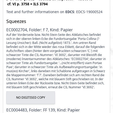
cf.
VI p. 3758
=
ILS 3794
Text and further informationen on
EDCS
: EDCS-19000524
Squeezes
EC0002704, Folder: f 7, Kind: Papier
Auf der Vorderseite bzw. Nicht-Stein-Seite des Abklatsches befindet
sich in der oberen linken Ecke die Fundortsangabe 'Porta Collina (?
Lesung Unsicher): Ball. (Nicht aufgelöst) 1873.'. Am untren Rand
befindet sich in der Mitte wieder das rosa Etikett, darauf die folgenden
Aufschriften: oben (hinter dem vorgedruckten schwarzen 'C.') mit
schwarzer Tinte die CIL-Nummer: 'VI 3692', darunter mit Bleistift die
(moderne) Inventarnummer des Abklatsches: 'EC0002704'; darunter in
schwarzer Tinte als Fundortsangabe: '...(nicht entziffert) viam Portae
Piae'; darunter in schwarzer Tinte als Aufbewahrungsortsangabe: 'in
mus(eo) Kircher', links daneben mit Schablone aufgetragen in Schwarz
die Mappennummer: 'f 7'. Daneben befindet sich am rechten Rand die
CIL Nummer 'VI 3692', welche mit blauem Stift geschrieben ist. In der
unteren linken Ecke der Rückseite bzw. Nicht-Stein-Seite befindet sich,
mit blauem Stift geschrieben, erneut die CIL Nummer 'VI 3692'.
NO DIGITISED COPY
EC0004483, Folder: FF 139, Kind: Papier