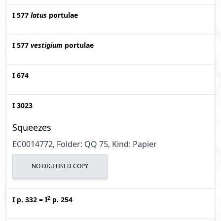
I 577
latus
portulae
I 577
vestigium
portulae
I 674
I 3023
Squeezes
EC0014772, Folder: QQ 75, Kind: Papier
NO DIGITISED COPY
2
I p. 332
=
I
p. 254