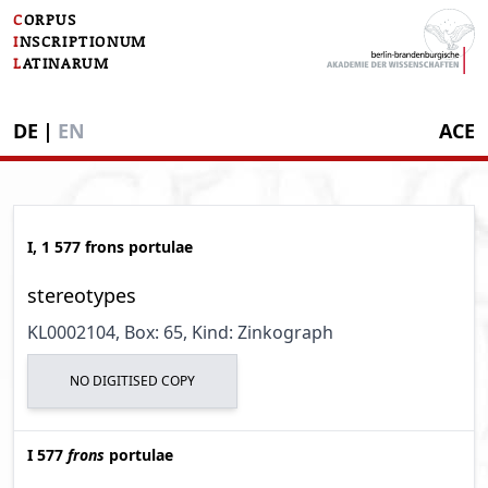
C
ORPUS
I
NSCRIPTIONUM
L
ATINARUM
DE
|
EN
ACE
I, 1 577 frons portulae
stereotypes
KL0002104
, Box: 65
, Kind: Zinkograph
NO DIGITISED COPY
I 577
frons
portulae