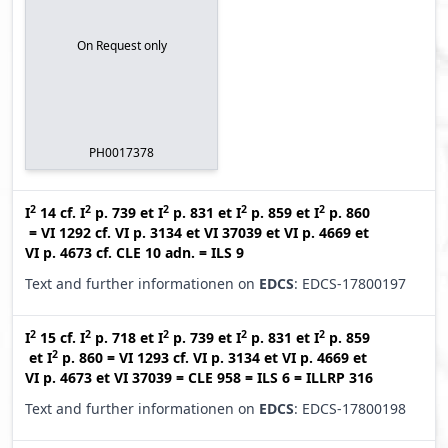
On Request only
PH0017378
2
2
2
2
2
I
14
cf.
I
p. 739
et
I
p. 831
et
I
p. 859
et
I
p. 860
=
VI 1292
cf.
VI p. 3134
et
VI 37039
et
VI p. 4669
et
VI p. 4673
cf.
CLE 10 adn.
=
ILS 9
Text and further informationen on
EDCS
: EDCS-17800197
2
2
2
2
2
I
15
cf.
I
p. 718
et
I
p. 739
et
I
p. 831
et
I
p. 859
2
et
I
p. 860
=
VI 1293
cf.
VI p. 3134
et
VI p. 4669
et
VI p. 4673
et
VI 37039
=
CLE 958
=
ILS 6
=
ILLRP 316
Text and further informationen on
EDCS
: EDCS-17800198