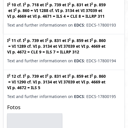
2
2
2
2
2
I
10
cf.
I
p. 718
et
I
p. 739
et
I
p. 831
et
I
p. 859
2
et
I
p. 860
=
VI 1288
cf.
VI p. 3134
et
VI 37039
et
VI p. 4669
et
VI p. 4671
=
ILS 4
=
CLE 8
=
ILLRP 311
Text and further informationen on
EDCS
: EDCS-17800193
2
2
2
2
2
I
11
cf.
I
p. 739
et
I
p. 831
et
I
p. 859
et
I
p. 860
=
VI 1289
cf.
VI p. 3134
et
VI 37039
et
VI p. 4669
et
VI p. 4672
=
CLE 9
=
ILS 7
=
ILLRP 312
Text and further informationen on
EDCS
: EDCS-17800194
2
2
2
2
2
I
12
cf.
I
p. 739
et
I
p. 831
et
I
p. 859
et
I
p. 860
=
VI 1290
cf.
VI p. 3134
et
VI 37039
et
VI p. 4669
et
VI p. 4672
=
ILS 5
Text and further informationen on
EDCS
: EDCS-17800195
Fotos