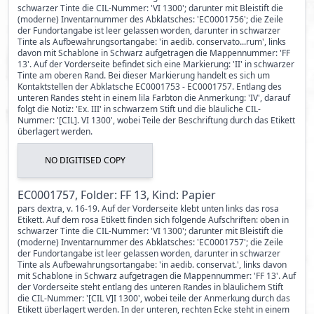
schwarzer Tinte die CIL-Nummer: 'VI 1300'; darunter mit Bleistift die
(moderne) Inventarnummer des Abklatsches: 'EC0001756'; die Zeile
der Fundortangabe ist leer gelassen worden, darunter in schwarzer
Tinte als Aufbewahrungsortangabe: 'in aedib. conservato...rum', links
davon mit Schablone in Schwarz aufgetragen die Mappennummer: 'FF
13'. Auf der Vorderseite befindet sich eine Markierung: 'II' in schwarzer
Tinte am oberen Rand. Bei dieser Markierung handelt es sich um
Kontaktstellen der Abklatsche EC0001753 - EC0001757. Entlang des
unteren Randes steht in einem lila Farbton die Anmerkung: 'IV', darauf
folgt die Notiz: 'Ex. III' in schwarzem Stift und die bläuliche CIL-
Nummer: '[CIL]. VI 1300', wobei Teile der Beschriftung durch das Etikett
überlagert werden.
NO DIGITISED COPY
EC0001757, Folder: FF 13, Kind: Papier
pars dextra, v. 16-19. Auf der Vorderseite klebt unten links das rosa
Etikett. Auf dem rosa Etikett finden sich folgende Aufschriften: oben in
schwarzer Tinte die CIL-Nummer: 'VI 1300'; darunter mit Bleistift die
(moderne) Inventarnummer des Abklatsches: 'EC0001757'; die Zeile
der Fundortangabe ist leer gelassen worden, darunter in schwarzer
Tinte als Aufbewahrungsortangabe: 'in aedib. conservat.', links davon
mit Schablone in Schwarz aufgetragen die Mappennummer: 'FF 13'. Auf
der Vorderseite steht entlang des unteren Randes in bläulichem Stift
die CIL-Nummer: '[CIL V]I 1300', wobei teile der Anmerkung durch das
Etikett überlagert werden. In der unteren, rechten Ecke steht in einem