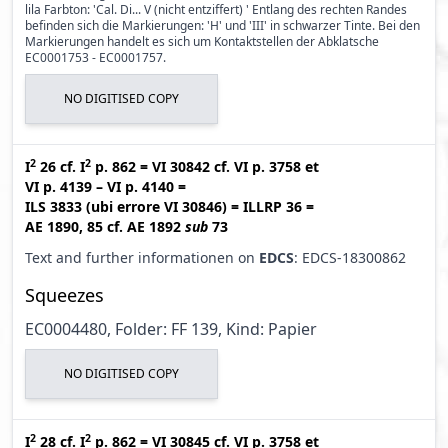
lila Farbton: 'Cal. Di... V (nicht entziffert) ' Entlang des rechten Randes
befinden sich die Markierungen: 'H' und 'III' in schwarzer Tinte. Bei den
Markierungen handelt es sich um Kontaktstellen der Abklatsche
EC0001753 - EC0001757.
NO DIGITISED COPY
2
2
I
26
cf.
I
p. 862
=
VI 30842
cf.
VI p. 3758
et
VI p. 4139 – VI p. 4140
=
ILS 3833 (ubi errore VI 30846
)
=
ILLRP 36
=
AE 1890, 85
cf.
AE 1892
sub
73
Text and further informationen on
EDCS
: EDCS-18300862
Squeezes
EC0004480, Folder: FF 139, Kind: Papier
NO DIGITISED COPY
2
2
I
28
cf.
I
p. 862
=
VI 30845
cf.
VI p. 3758
et