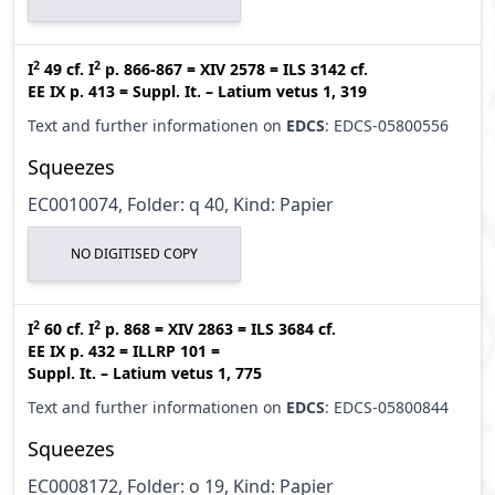
2
2
I
49
cf.
I
p. 866-867
=
XIV 2578
=
ILS 3142
cf.
EE IX p. 413
=
Suppl. It. – Latium vetus 1, 319
Text and further informationen on
EDCS
: EDCS-05800556
Squeezes
EC0010074, Folder: q 40, Kind: Papier
NO DIGITISED COPY
2
2
I
60
cf.
I
p. 868
=
XIV 2863
=
ILS 3684
cf.
EE IX p. 432
=
ILLRP 101
=
Suppl. It. – Latium vetus 1, 775
Text and further informationen on
EDCS
: EDCS-05800844
Squeezes
EC0008172, Folder: o 19, Kind: Papier