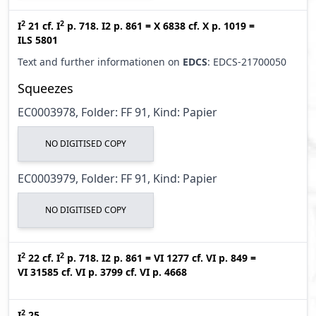
2
2
I
21
cf.
I
p. 718. I2 p. 861
=
X 6838
cf.
X p. 1019
=
ILS 5801
Text and further informationen on
EDCS
: EDCS-21700050
Squeezes
EC0003978, Folder: FF 91, Kind: Papier
NO DIGITISED COPY
EC0003979, Folder: FF 91, Kind: Papier
NO DIGITISED COPY
2
2
I
22
cf.
I
p. 718. I2 p. 861
=
VI 1277
cf.
VI p. 849
=
VI 31585
cf.
VI p. 3799
cf.
VI p. 4668
2
I
25