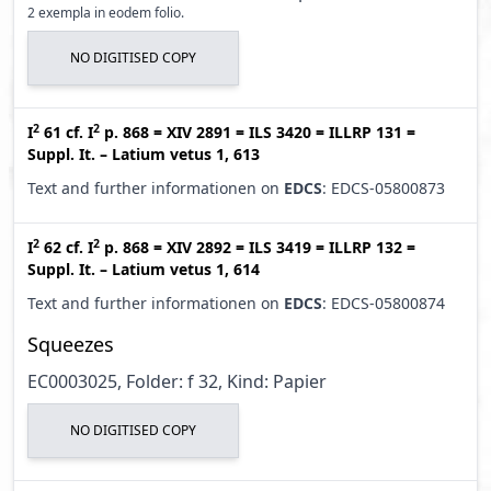
2 exempla in eodem folio.
NO DIGITISED COPY
2
2
I
61
cf.
I
p. 868
=
XIV 2891
=
ILS 3420
=
ILLRP 131
=
Suppl. It. – Latium vetus 1, 613
Text and further informationen on
EDCS
: EDCS-05800873
2
2
I
62
cf.
I
p. 868
=
XIV 2892
=
ILS 3419
=
ILLRP 132
=
Suppl. It. – Latium vetus 1, 614
Text and further informationen on
EDCS
: EDCS-05800874
Squeezes
EC0003025, Folder: f 32, Kind: Papier
NO DIGITISED COPY