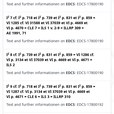
Text and further informationen on
EDCS
: EDCS-17800190
2
2
2
2
2
I
7
cf.
I
p. 718
et
I
p. 739
et
I
p. 831
et
I
p. 859
=
VI 1285
cf.
VI 31588
et
VI 37039
et
VI p. 4669
et
VI p. 4670
=
CLE 7
=
ILS 1 v. 2-9
=
ILLRP 309
=
AE 1991, 71
Text and further informationen on
EDCS
: EDCS-17800190
2
2
2
2
I
8
cf.
I
p. 739
et
I
p. 831
et
I
p. 859
=
VI 1286
cf.
VI p. 3134
et
VI 37039
et
VI p. 4669
et
VI p. 4671
=
ILS 2
Text and further informationen on
EDCS
: EDCS-17800190
2
2
2
2
2
I
9
cf.
I
p. 718
et
I
p. 739
et
I
p. 831
et
I
p. 859
=
VI 1287
cf.
VI p. 3134
et
VI 37039
et
VI p. 4669
et
VI p. 4671
=
CLE 6
=
ILS 3
=
ILLRP 310
Text and further informationen on
EDCS
: EDCS-17800192