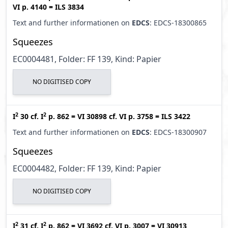
VI p. 4140
=
ILS 3834
Text and further informationen on
EDCS
: EDCS-18300865
Squeezes
EC0004481, Folder: FF 139, Kind: Papier
NO DIGITISED COPY
2
2
I
30
cf.
I
p. 862
=
VI 30898
cf.
VI p. 3758
=
ILS 3422
Text and further informationen on
EDCS
: EDCS-18300907
Squeezes
EC0004482, Folder: FF 139, Kind: Papier
NO DIGITISED COPY
2
2
I
31
cf.
I
p. 862
=
VI 3692
cf.
VI p. 3007
=
VI 30913