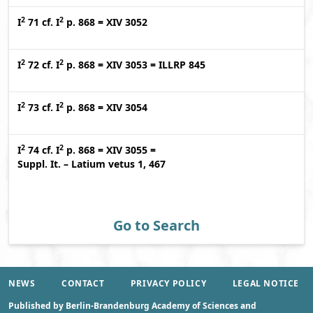
2
2
I
71
cf.
I
p. 868
=
XIV 3052
2
2
I
72
cf.
I
p. 868
=
XIV 3053
=
ILLRP 845
2
2
I
73
cf.
I
p. 868
=
XIV 3054
2
2
I
74
cf.
I
p. 868
=
XIV 3055
=
Suppl. It. – Latium vetus 1, 467
Go to Search
NEWS
CONTACT
PRIVACY POLICY
LEGAL NOTICE
Published by Berlin-Brandenburg Academy of Sciences and