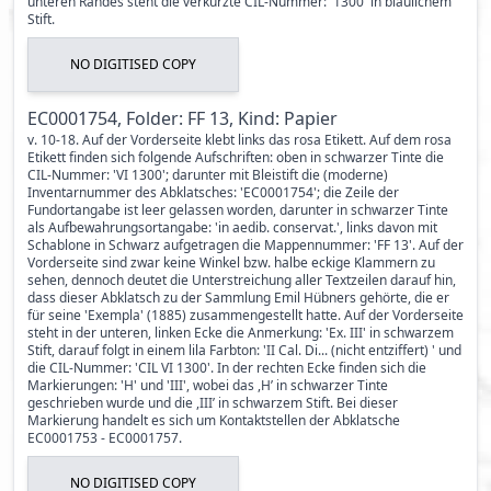
unteren Randes steht die verkürzte CIL-Nummer: '1300' in bläulichem
Stift.
NO DIGITISED COPY
EC0001754, Folder: FF 13, Kind: Papier
v. 10-18. Auf der Vorderseite klebt links das rosa Etikett. Auf dem rosa
Etikett finden sich folgende Aufschriften: oben in schwarzer Tinte die
CIL-Nummer: 'VI 1300'; darunter mit Bleistift die (moderne)
Inventarnummer des Abklatsches: 'EC0001754'; die Zeile der
Fundortangabe ist leer gelassen worden, darunter in schwarzer Tinte
als Aufbewahrungsortangabe: 'in aedib. conservat.', links davon mit
Schablone in Schwarz aufgetragen die Mappennummer: 'FF 13'. Auf der
Vorderseite sind zwar keine Winkel bzw. halbe eckige Klammern zu
sehen, dennoch deutet die Unterstreichung aller Textzeilen darauf hin,
dass dieser Abklatsch zu der Sammlung Emil Hübners gehörte, die er
für seine 'Exempla' (1885) zusammengestellt hatte. Auf der Vorderseite
steht in der unteren, linken Ecke die Anmerkung: 'Ex. III' in schwarzem
Stift, darauf folgt in einem lila Farbton: 'II Cal. Di... (nicht entziffert) ' und
die CIL-Nummer: 'CIL VI 1300'. In der rechten Ecke finden sich die
Markierungen: 'H' und 'III', wobei das ,H’ in schwarzer Tinte
geschrieben wurde und die ,III’ in schwarzem Stift. Bei dieser
Markierung handelt es sich um Kontaktstellen der Abklatsche
EC0001753 - EC0001757.
NO DIGITISED COPY