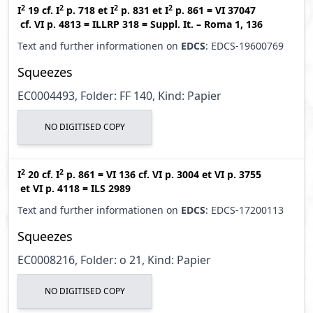
2
2
2
2
I
19
cf.
I
p. 718
et
I
p. 831
et
I
p. 861
=
VI 37047
cf.
VI p. 4813
=
ILLRP 318
=
Suppl. It. – Roma 1, 136
Text and further informationen on
EDCS
: EDCS-19600769
Squeezes
EC0004493, Folder: FF 140, Kind: Papier
NO DIGITISED COPY
2
2
I
20
cf.
I
p. 861
=
VI 136
cf.
VI p. 3004
et
VI p. 3755
et
VI p. 4118
=
ILS 2989
Text and further informationen on
EDCS
: EDCS-17200113
Squeezes
EC0008216, Folder: o 21, Kind: Papier
NO DIGITISED COPY