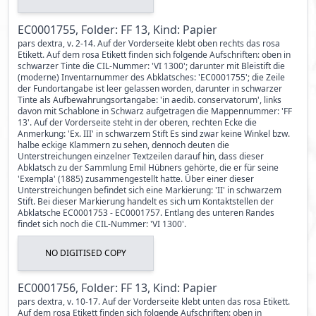
EC0001755, Folder: FF 13, Kind: Papier
pars dextra, v. 2-14. Auf der Vorderseite klebt oben rechts das rosa
Etikett. Auf dem rosa Etikett finden sich folgende Aufschriften: oben in
schwarzer Tinte die CIL-Nummer: 'VI 1300'; darunter mit Bleistift die
(moderne) Inventarnummer des Abklatsches: 'EC0001755'; die Zeile
der Fundortangabe ist leer gelassen worden, darunter in schwarzer
Tinte als Aufbewahrungsortangabe: 'in aedib. conservatorum', links
davon mit Schablone in Schwarz aufgetragen die Mappennummer: 'FF
13'. Auf der Vorderseite steht in der oberen, rechten Ecke die
Anmerkung: 'Ex. III' in schwarzem Stift Es sind zwar keine Winkel bzw.
halbe eckige Klammern zu sehen, dennoch deuten die
Unterstreichungen einzelner Textzeilen darauf hin, dass dieser
Abklatsch zu der Sammlung Emil Hübners gehörte, die er für seine
'Exempla' (1885) zusammengestellt hatte. Über einer dieser
Unterstreichungen befindet sich eine Markierung: 'II' in schwarzem
Stift. Bei dieser Markierung handelt es sich um Kontaktstellen der
Abklatsche EC0001753 - EC0001757. Entlang des unteren Randes
findet sich noch die CIL-Nummer: 'VI 1300'.
NO DIGITISED COPY
EC0001756, Folder: FF 13, Kind: Papier
pars dextra, v. 10-17. Auf der Vorderseite klebt unten das rosa Etikett.
Auf dem rosa Etikett finden sich folgende Aufschriften: oben in