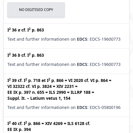
NO DIGITISED COPY
2
2
I
36
a
cf.
I
p. 863
Text and further informationen on
EDCS
: EDCS-19600773
2
2
I
36
b
cf.
I
p. 863
Text and further informationen on
EDCS
: EDCS-19600773
2
2
2
I
39
cf.
I
p. 718
et
I
p. 866
=
VI 2020
cf.
VI p. 864
=
VI 32322
cf.
VI p. 3824
=
XIV 2231
=
EE IX p. 397 n. 655
=
ILS 2990
=
ILLRP 188
=
Suppl. It. – Latium vetus 1, 154
Text and further informationen on
EDCS
: EDCS-05800196
2
2
I
40
cf.
I
p. 866
=
XIV 4269
=
ILS 6128
cf.
EE IX p. 394