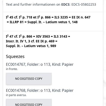
Text and further informationen on
EDCS
: EDCS-05802253
2
2
2
I
45
cf.
I
p. 718
et
I
p. 866
=
ILS 3235
=
EE IX n. 647
=
ILLRP 81
=
Suppl. It. – Latium vetus 1, 148
2
2
I
47
cf.
I
p. 866
=
XIV 3563
=
ILS 3143
=
Inscr. It. IV 1, 3
cf.
EE IX p. 469
=
Suppl. It. – Latium vetus 1, 989
Squeezes
EC0014767, Folder: o 113, Kind: Papier
in fronte.
NO DIGITISED COPY
EC0014768, Folder: o 113, Kind: Papier
in parte aversa.
NO DIGITISED COPY