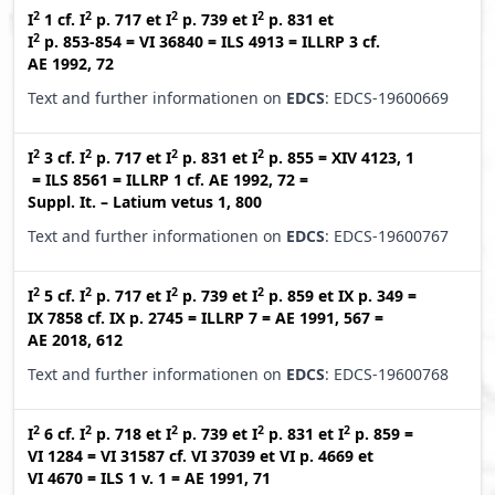
2
2
2
2
I
1
cf.
I
p. 717
et
I
p. 739
et
I
p. 831
et
2
I
p. 853-854
=
VI 36840
=
ILS 4913
=
ILLRP 3
cf.
AE 1992, 72
Text and further informationen on
EDCS
: EDCS-19600669
2
2
2
2
I
3
cf.
I
p. 717
et
I
p. 831
et
I
p. 855
=
XIV 4123, 1
=
ILS 8561
=
ILLRP 1
cf.
AE 1992, 72
=
Suppl. It. – Latium vetus 1, 800
Text and further informationen on
EDCS
: EDCS-19600767
2
2
2
2
I
5
cf.
I
p. 717
et
I
p. 739
et
I
p. 859
et
IX p. 349
=
IX 7858
cf.
IX p. 2745
=
ILLRP 7
=
AE 1991, 567
=
AE 2018, 612
Text and further informationen on
EDCS
: EDCS-19600768
2
2
2
2
2
I
6
cf.
I
p. 718
et
I
p. 739
et
I
p. 831
et
I
p. 859
=
VI 1284
=
VI 31587
cf.
VI 37039
et
VI p. 4669
et
VI 4670
=
ILS 1 v. 1
=
AE 1991, 71