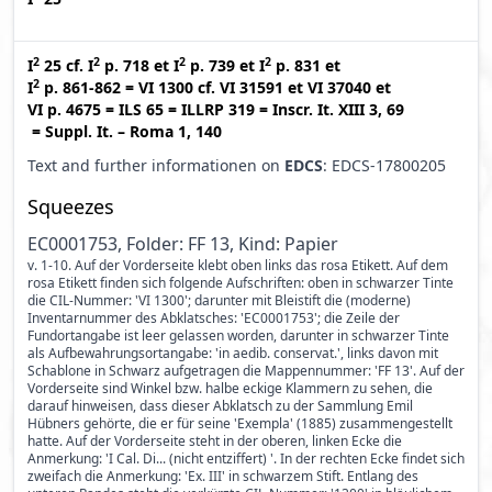
2
2
2
2
I
25
cf.
I
p. 718
et
I
p. 739
et
I
p. 831
et
2
I
p. 861-862
=
VI 1300
cf.
VI 31591
et
VI 37040
et
VI p. 4675
=
ILS 65
=
ILLRP 319
=
Inscr. It. XIII 3, 69
=
Suppl. It. – Roma 1, 140
Text and further informationen on
EDCS
: EDCS-17800205
Squeezes
EC0001753, Folder: FF 13, Kind: Papier
v. 1-10. Auf der Vorderseite klebt oben links das rosa Etikett. Auf dem
rosa Etikett finden sich folgende Aufschriften: oben in schwarzer Tinte
die CIL-Nummer: 'VI 1300'; darunter mit Bleistift die (moderne)
Inventarnummer des Abklatsches: 'EC0001753'; die Zeile der
Fundortangabe ist leer gelassen worden, darunter in schwarzer Tinte
als Aufbewahrungsortangabe: 'in aedib. conservat.', links davon mit
Schablone in Schwarz aufgetragen die Mappennummer: 'FF 13'. Auf der
Vorderseite sind Winkel bzw. halbe eckige Klammern zu sehen, die
darauf hinweisen, dass dieser Abklatsch zu der Sammlung Emil
Hübners gehörte, die er für seine 'Exempla' (1885) zusammengestellt
hatte. Auf der Vorderseite steht in der oberen, linken Ecke die
Anmerkung: 'I Cal. Di... (nicht entziffert) '. In der rechten Ecke findet sich
zweifach die Anmerkung: 'Ex. III' in schwarzem Stift. Entlang des