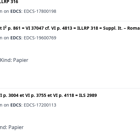
LLRP 316
en on
EDCS
: EDCS-17800198
2
t
I
p. 861
=
VI 37047
cf.
VI p. 4813
=
ILLRP 318
=
Suppl. It. – Roma
en on
EDCS
: EDCS-19600769
 Kind: Papier
I p. 3004
et
VI p. 3755
et
VI p. 4118
=
ILS 2989
en on
EDCS
: EDCS-17200113
ind: Papier