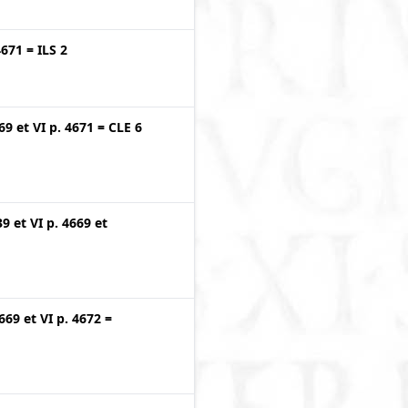
4671
=
ILS 2
669
et
VI p. 4671
=
CLE 6
39
et
VI p. 4669
et
4669
et
VI p. 4672
=