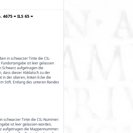
p. 4675
=
ILS 65
=
oben in schwarzer Tinte die CIL-
 Fundortangabe ist leer gelassen
in Schwarz aufgetragen die
, dass dieser Abklatsch zu der
 in der oberen, linken Ecke die
rzem Stift. Entlang des unteren Randes
en in schwarzer Tinte die CIL-Nummer:
ngabe ist leer gelassen worden,
hwarz aufgetragen die Mappennummer: