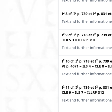
Text and further information
2
2
2
I
8
cf.
I
p. 739
et
I
p. 831
e
Text and further information
2
2
2
I
9
cf.
I
p. 718
et
I
p. 739
e
=
ILS 3
=
ILLRP 310
Text and further information
2
2
2
I
10
cf.
I
p. 718
et
I
p. 739
e
VI p. 4671
=
ILS 4
=
CLE 8
=
IL
Text and further information
2
2
2
I
11
cf.
I
p. 739
et
I
p. 831
e
CLE 9
=
ILS 7
=
ILLRP 312
Text and further information