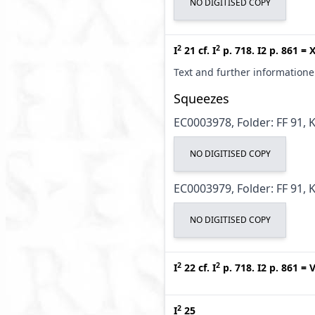
NO DIGITISED COPY
2
2
I
21
cf.
I
p. 718. I2 p. 861
=
X
Text and further information
Squeezes
EC0003978, Folder: FF 91, 
NO DIGITISED COPY
EC0003979, Folder: FF 91, 
NO DIGITISED COPY
2
2
I
22
cf.
I
p. 718. I2 p. 861
=
V
2
I
25