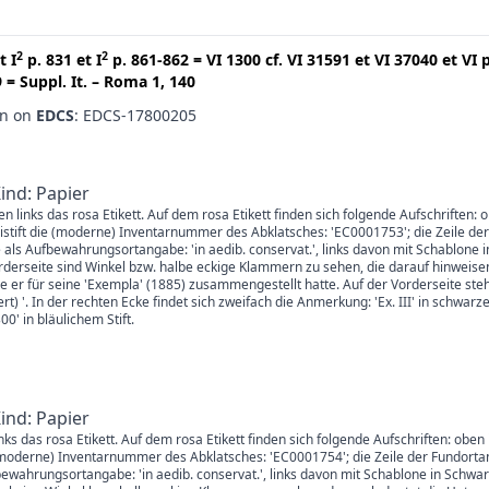
2
2
t
I
p. 831
et
I
p. 861-862
=
VI 1300
cf.
VI 31591
et
VI 37040
et
VI 
9
=
Suppl. It. – Roma 1, 140
en on
EDCS
: EDCS-17800205
Kind: Papier
en links das rosa Etikett. Auf dem rosa Etikett finden sich folgende Aufschriften: 
istift die (moderne) Inventarnummer des Abklatsches: 'EC0001753'; die Zeile der
 als Aufbewahrungsortangabe: 'in aedib. conservat.', links davon mit Schablone 
derseite sind Winkel bzw. halbe eckige Klammern zu sehen, die darauf hinweisen
er für seine 'Exempla' (1885) zusammengestellt hatte. Auf der Vorderseite steht
ffert) '. In der rechten Ecke findet sich zweifach die Anmerkung: 'Ex. III' in schwa
0' in bläulichem Stift.
Kind: Papier
links das rosa Etikett. Auf dem rosa Etikett finden sich folgende Aufschriften: ob
ie (moderne) Inventarnummer des Abklatsches: 'EC0001754'; die Zeile der Fundorta
fbewahrungsortangabe: 'in aedib. conservat.', links davon mit Schablone in Sc