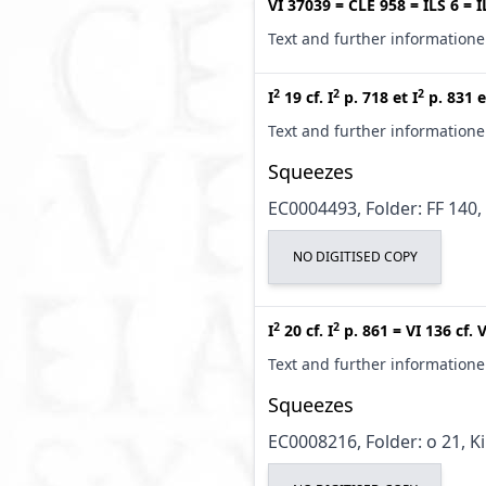
VI 37039
=
CLE 958
=
ILS 6
=
I
Text and further information
2
2
2
I
19
cf.
I
p. 718
et
I
p. 831
e
Text and further information
Squeezes
EC0004493, Folder: FF 140,
NO DIGITISED COPY
2
2
I
20
cf.
I
p. 861
=
VI 136
cf.
V
Text and further information
Squeezes
EC0008216, Folder: o 21, K