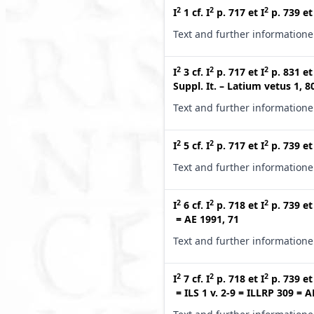
2
2
2
I
1
cf.
I
p. 717
et
I
p. 739
e
Text and further information
2
2
2
I
3
cf.
I
p. 717
et
I
p. 831
e
Suppl. It. – Latium vetus 1, 8
Text and further information
2
2
2
I
5
cf.
I
p. 717
et
I
p. 739
e
Text and further information
2
2
2
I
6
cf.
I
p. 718
et
I
p. 739
e
=
AE 1991, 71
Text and further information
2
2
2
I
7
cf.
I
p. 718
et
I
p. 739
e
=
ILS 1 v. 2-9
=
ILLRP 309
=
A