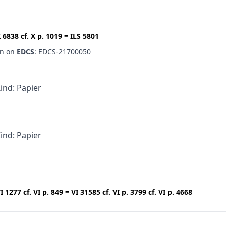
 6838
cf.
X p. 1019
=
ILS 5801
en on
EDCS
: EDCS-21700050
Kind: Papier
Kind: Papier
I 1277
cf.
VI p. 849
=
VI 31585
cf.
VI p. 3799
cf.
VI p. 4668