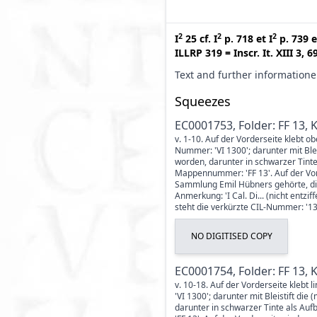
2
2
2
I
25
cf.
I
p. 718
et
I
p. 739
e
ILLRP 319
=
Inscr. It. XIII 3, 6
Text and further information
Squeezes
EC0001753, Folder: FF 13, 
v. 1-10. Auf der Vorderseite klebt ob
Nummer: 'VI 1300'; darunter mit Ble
worden, darunter in schwarzer Tinte
Mappennummer: 'FF 13'. Auf der Vor
Sammlung Emil Hübners gehörte, die 
Anmerkung: 'I Cal. Di... (nicht entzi
steht die verkürzte CIL-Nummer: '130
NO DIGITISED COPY
EC0001754, Folder: FF 13, 
v. 10-18. Auf der Vorderseite klebt 
'VI 1300'; darunter mit Bleistift d
darunter in schwarzer Tinte als Au