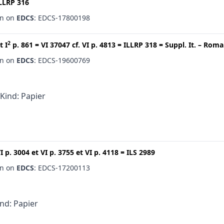
LLRP 316
en on
EDCS
: EDCS-17800198
2
t
I
p. 861
=
VI 37047
cf.
VI p. 4813
=
ILLRP 318
=
Suppl. It. – Roma
en on
EDCS
: EDCS-19600769
 Kind: Papier
I p. 3004
et
VI p. 3755
et
VI p. 4118
=
ILS 2989
en on
EDCS
: EDCS-17200113
ind: Papier