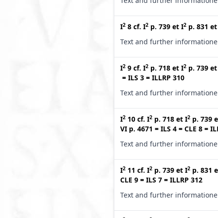
Text and further information
2
2
2
I
8
cf.
I
p. 739
et
I
p. 831
e
Text and further information
2
2
2
I
9
cf.
I
p. 718
et
I
p. 739
e
=
ILS 3
=
ILLRP 310
Text and further information
2
2
2
I
10
cf.
I
p. 718
et
I
p. 739
e
VI p. 4671
=
ILS 4
=
CLE 8
=
IL
Text and further information
2
2
2
I
11
cf.
I
p. 739
et
I
p. 831
e
CLE 9
=
ILS 7
=
ILLRP 312
Text and further information