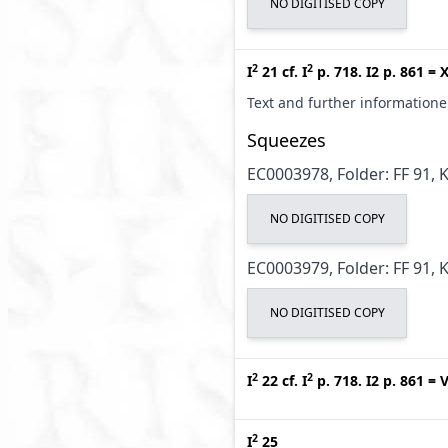
NO DIGITISED COPY
2
2
I
21
cf.
I
p. 718. I2 p. 861
=
X
Text and further information
Squeezes
EC0003978, Folder: FF 91, 
NO DIGITISED COPY
EC0003979, Folder: FF 91, 
NO DIGITISED COPY
2
2
I
22
cf.
I
p. 718. I2 p. 861
=
V
2
I
25