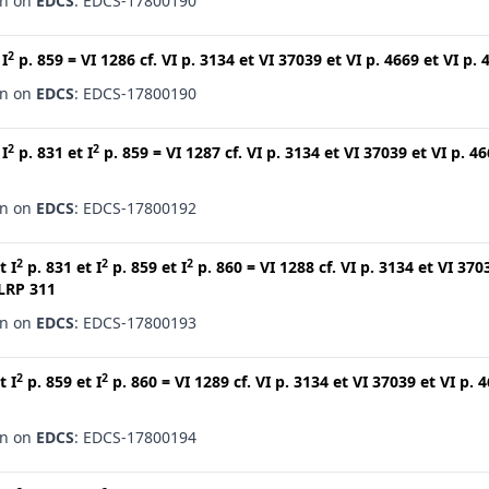
en on
EDCS
: EDCS-17800190
2
t
I
p. 859
=
VI 1286
cf.
VI p. 3134
et
VI 37039
et
VI p. 4669
et
VI p. 
en on
EDCS
: EDCS-17800190
2
2
t
I
p. 831
et
I
p. 859
=
VI 1287
cf.
VI p. 3134
et
VI 37039
et
VI p. 4
en on
EDCS
: EDCS-17800192
2
2
2
t
I
p. 831
et
I
p. 859
et
I
p. 860
=
VI 1288
cf.
VI p. 3134
et
VI 370
LRP 311
en on
EDCS
: EDCS-17800193
2
2
t
I
p. 859
et
I
p. 860
=
VI 1289
cf.
VI p. 3134
et
VI 37039
et
VI p. 
en on
EDCS
: EDCS-17800194