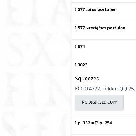
I 577
latus
portulae
I 577
vestigium
portulae
I 674
I 3023
Squeezes
EC0014772, Folder: QQ 75, 
NO DIGITISED COPY
2
I p. 332
=
I
p. 254