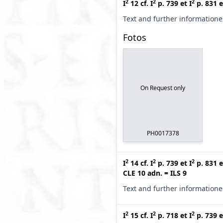
2
2
2
I
12
cf.
I
p. 739
et
I
p. 831
e
Text and further information
Fotos
On Request only
PH0017378
2
2
2
I
14
cf.
I
p. 739
et
I
p. 831
e
CLE 10 adn.
=
ILS 9
Text and further information
2
2
2
I
15
cf.
I
p. 718
et
I
p. 739
e