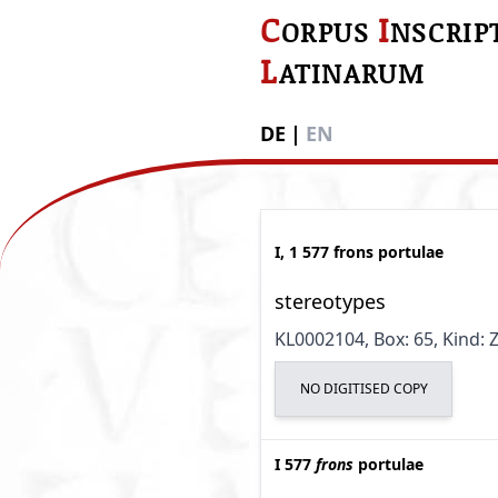
C
I
ORPUS
NSCRIP
L
ATINARUM
DE
|
EN
I, 1 577 frons portulae
stereotypes
KL0002104
, Box: 65
, Kind:
NO DIGITISED COPY
I 577
frons
portulae