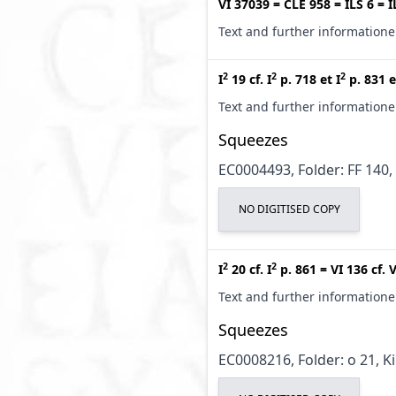
VI 37039
=
CLE 958
=
ILS 6
=
I
Text and further information
2
2
2
I
19
cf.
I
p. 718
et
I
p. 831
e
Text and further information
Squeezes
EC0004493, Folder: FF 140,
NO DIGITISED COPY
2
2
I
20
cf.
I
p. 861
=
VI 136
cf.
V
Text and further information
Squeezes
EC0008216, Folder: o 21, K