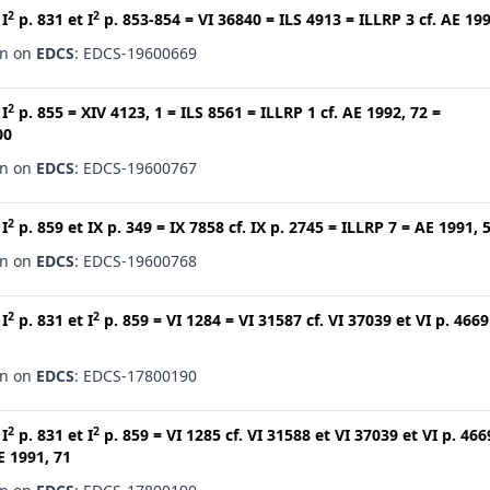
2
2
t
I
p. 831
et
I
p. 853-854
=
VI 36840
=
ILS 4913
=
ILLRP 3
cf.
AE 199
en on
EDCS
: EDCS-19600669
2
t
I
p. 855
=
XIV 4123, 1
=
ILS 8561
=
ILLRP 1
cf.
AE 1992, 72
=
00
en on
EDCS
: EDCS-19600767
2
t
I
p. 859
et
IX p. 349
=
IX 7858
cf.
IX p. 2745
=
ILLRP 7
=
AE 1991, 
en on
EDCS
: EDCS-19600768
2
2
t
I
p. 831
et
I
p. 859
=
VI 1284
=
VI 31587
cf.
VI 37039
et
VI p. 4669
en on
EDCS
: EDCS-17800190
2
2
t
I
p. 831
et
I
p. 859
=
VI 1285
cf.
VI 31588
et
VI 37039
et
VI p. 466
E 1991, 71