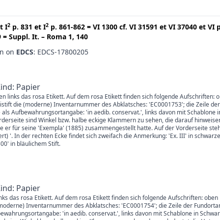
2
2
t
I
p. 831
et
I
p. 861-862
=
VI 1300
cf.
VI 31591
et
VI 37040
et
VI 
9
=
Suppl. It. – Roma 1, 140
en on
EDCS
: EDCS-17800205
Kind: Papier
en links das rosa Etikett. Auf dem rosa Etikett finden sich folgende Aufschriften: 
istift die (moderne) Inventarnummer des Abklatsches: 'EC0001753'; die Zeile der
 als Aufbewahrungsortangabe: 'in aedib. conservat.', links davon mit Schablone 
derseite sind Winkel bzw. halbe eckige Klammern zu sehen, die darauf hinweisen
er für seine 'Exempla' (1885) zusammengestellt hatte. Auf der Vorderseite steht
ffert) '. In der rechten Ecke findet sich zweifach die Anmerkung: 'Ex. III' in schwa
0' in bläulichem Stift.
Kind: Papier
links das rosa Etikett. Auf dem rosa Etikett finden sich folgende Aufschriften: ob
ie (moderne) Inventarnummer des Abklatsches: 'EC0001754'; die Zeile der Fundorta
fbewahrungsortangabe: 'in aedib. conservat.', links davon mit Schablone in Sc