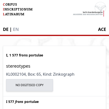
C
ORPUS
I
NSCRIPTIONUM
L
ATINARUM
DE
|
EN
ACE
I, 1 577 frons portulae
stereotypes
KL0002104
, Box: 65
, Kind: Zinkograph
NO DIGITISED COPY
I 577
frons
portulae