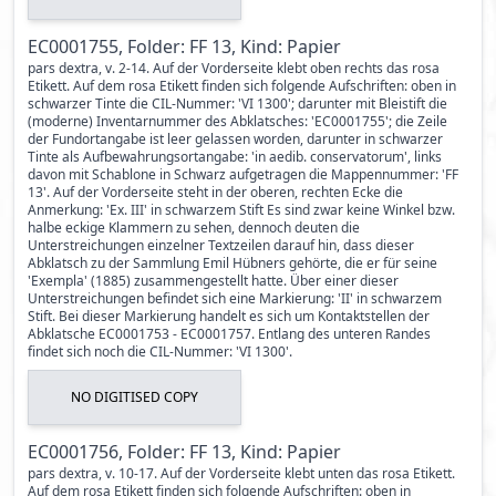
EC0001755, Folder: FF 13, Kind: Papier
pars dextra, v. 2-14. Auf der Vorderseite klebt oben rechts das rosa
Etikett. Auf dem rosa Etikett finden sich folgende Aufschriften: oben in
schwarzer Tinte die CIL-Nummer: 'VI 1300'; darunter mit Bleistift die
(moderne) Inventarnummer des Abklatsches: 'EC0001755'; die Zeile
der Fundortangabe ist leer gelassen worden, darunter in schwarzer
Tinte als Aufbewahrungsortangabe: 'in aedib. conservatorum', links
davon mit Schablone in Schwarz aufgetragen die Mappennummer: 'FF
13'. Auf der Vorderseite steht in der oberen, rechten Ecke die
Anmerkung: 'Ex. III' in schwarzem Stift Es sind zwar keine Winkel bzw.
halbe eckige Klammern zu sehen, dennoch deuten die
Unterstreichungen einzelner Textzeilen darauf hin, dass dieser
Abklatsch zu der Sammlung Emil Hübners gehörte, die er für seine
'Exempla' (1885) zusammengestellt hatte. Über einer dieser
Unterstreichungen befindet sich eine Markierung: 'II' in schwarzem
Stift. Bei dieser Markierung handelt es sich um Kontaktstellen der
Abklatsche EC0001753 - EC0001757. Entlang des unteren Randes
findet sich noch die CIL-Nummer: 'VI 1300'.
NO DIGITISED COPY
EC0001756, Folder: FF 13, Kind: Papier
pars dextra, v. 10-17. Auf der Vorderseite klebt unten das rosa Etikett.
Auf dem rosa Etikett finden sich folgende Aufschriften: oben in