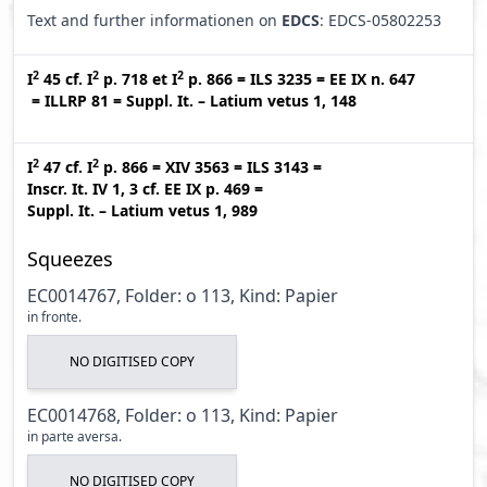
Text and further informationen on
EDCS
: EDCS-05802253
2
2
2
I
45
cf.
I
p. 718
et
I
p. 866
=
ILS 3235
=
EE IX n. 647
=
ILLRP 81
=
Suppl. It. – Latium vetus 1, 148
2
2
I
47
cf.
I
p. 866
=
XIV 3563
=
ILS 3143
=
Inscr. It. IV 1, 3
cf.
EE IX p. 469
=
Suppl. It. – Latium vetus 1, 989
Squeezes
EC0014767, Folder: o 113, Kind: Papier
in fronte.
NO DIGITISED COPY
EC0014768, Folder: o 113, Kind: Papier
in parte aversa.
NO DIGITISED COPY