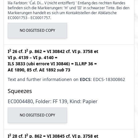
lila Farbton: 'Cal. Di... V (nicht entziffert) ' Entlang des rechten Randes
befinden sich die Markierungen: 'H' und 'III' in schwarzer Tinte. Bei den
Markierungen handelt es sich um Kontaktstellen der Abklatsche
EC0001753 - EC0001757.
NO DIGITISED COPY
2
2
I
26
cf.
I
p. 862
=
VI 30842
cf.
VI p. 3758
et
VI p. 4139 – VI p. 4140
=
ILS 3833 (ubi errore VI 30846
)
=
ILLRP 36
=
AE 1890, 85
cf.
AE 1892
sub
73
Text and further informationen on
EDCS
: EDCS-18300862
Squeezes
EC0004480, Folder: FF 139, Kind: Papier
NO DIGITISED COPY
2
2
I
28
cf.
I
p. 862
=
VI 30845
cf.
VI p. 3758
et