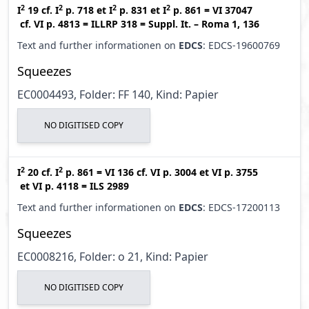
2
2
2
2
I
19
cf.
I
p. 718
et
I
p. 831
et
I
p. 861
=
VI 37047
cf.
VI p. 4813
=
ILLRP 318
=
Suppl. It. – Roma 1, 136
Text and further informationen on
EDCS
: EDCS-19600769
Squeezes
EC0004493, Folder: FF 140, Kind: Papier
NO DIGITISED COPY
2
2
I
20
cf.
I
p. 861
=
VI 136
cf.
VI p. 3004
et
VI p. 3755
et
VI p. 4118
=
ILS 2989
Text and further informationen on
EDCS
: EDCS-17200113
Squeezes
EC0008216, Folder: o 21, Kind: Papier
NO DIGITISED COPY