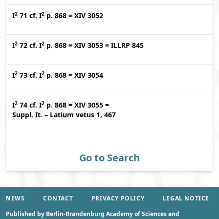
2
2
I
71
cf.
I
p. 868
=
XIV 3052
2
2
I
72
cf.
I
p. 868
=
XIV 3053
=
ILLRP 845
2
2
I
73
cf.
I
p. 868
=
XIV 3054
2
2
I
74
cf.
I
p. 868
=
XIV 3055
=
Suppl. It. – Latium vetus 1, 467
Go to Search
NEWS
CONTACT
PRIVACY POLICY
LEGAL NOTICE
Published by Berlin-Brandenburg Academy of Sciences and