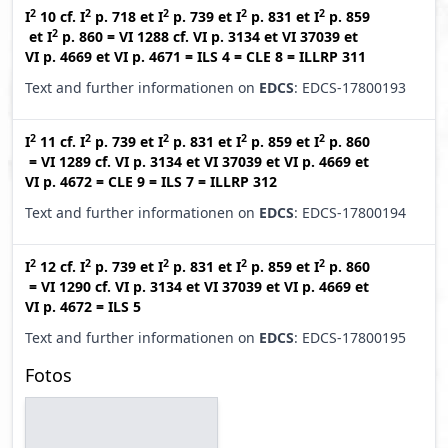
2
2
2
2
2
I
10
cf.
I
p. 718
et
I
p. 739
et
I
p. 831
et
I
p. 859
2
et
I
p. 860
=
VI 1288
cf.
VI p. 3134
et
VI 37039
et
VI p. 4669
et
VI p. 4671
=
ILS 4
=
CLE 8
=
ILLRP 311
Text and further informationen on
EDCS
: EDCS-17800193
2
2
2
2
2
I
11
cf.
I
p. 739
et
I
p. 831
et
I
p. 859
et
I
p. 860
=
VI 1289
cf.
VI p. 3134
et
VI 37039
et
VI p. 4669
et
VI p. 4672
=
CLE 9
=
ILS 7
=
ILLRP 312
Text and further informationen on
EDCS
: EDCS-17800194
2
2
2
2
2
I
12
cf.
I
p. 739
et
I
p. 831
et
I
p. 859
et
I
p. 860
=
VI 1290
cf.
VI p. 3134
et
VI 37039
et
VI p. 4669
et
VI p. 4672
=
ILS 5
Text and further informationen on
EDCS
: EDCS-17800195
Fotos