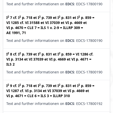
Text and further informationen on
EDCS
: EDCS-17800190
2
2
2
2
2
I
7
cf.
I
p. 718
et
I
p. 739
et
I
p. 831
et
I
p. 859
=
VI 1285
cf.
VI 31588
et
VI 37039
et
VI p. 4669
et
VI p. 4670
=
CLE 7
=
ILS 1 v. 2-9
=
ILLRP 309
=
AE 1991, 71
Text and further informationen on
EDCS
: EDCS-17800190
2
2
2
2
I
8
cf.
I
p. 739
et
I
p. 831
et
I
p. 859
=
VI 1286
cf.
VI p. 3134
et
VI 37039
et
VI p. 4669
et
VI p. 4671
=
ILS 2
Text and further informationen on
EDCS
: EDCS-17800190
2
2
2
2
2
I
9
cf.
I
p. 718
et
I
p. 739
et
I
p. 831
et
I
p. 859
=
VI 1287
cf.
VI p. 3134
et
VI 37039
et
VI p. 4669
et
VI p. 4671
=
CLE 6
=
ILS 3
=
ILLRP 310
Text and further informationen on
EDCS
: EDCS-17800192