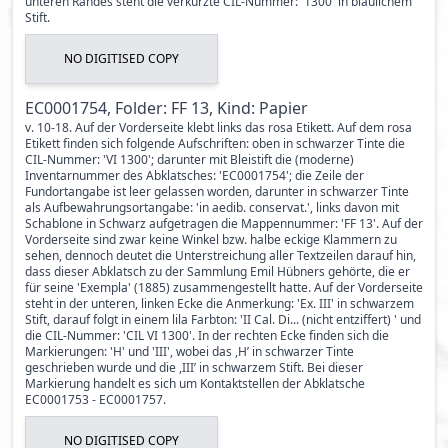
unteren Randes steht die verkürzte CIL-Nummer: '1300' in bläulichem
Stift.
NO DIGITISED COPY
EC0001754, Folder: FF 13, Kind: Papier
v. 10-18. Auf der Vorderseite klebt links das rosa Etikett. Auf dem rosa
Etikett finden sich folgende Aufschriften: oben in schwarzer Tinte die
CIL-Nummer: 'VI 1300'; darunter mit Bleistift die (moderne)
Inventarnummer des Abklatsches: 'EC0001754'; die Zeile der
Fundortangabe ist leer gelassen worden, darunter in schwarzer Tinte
als Aufbewahrungsortangabe: 'in aedib. conservat.', links davon mit
Schablone in Schwarz aufgetragen die Mappennummer: 'FF 13'. Auf der
Vorderseite sind zwar keine Winkel bzw. halbe eckige Klammern zu
sehen, dennoch deutet die Unterstreichung aller Textzeilen darauf hin,
dass dieser Abklatsch zu der Sammlung Emil Hübners gehörte, die er
für seine 'Exempla' (1885) zusammengestellt hatte. Auf der Vorderseite
steht in der unteren, linken Ecke die Anmerkung: 'Ex. III' in schwarzem
Stift, darauf folgt in einem lila Farbton: 'II Cal. Di... (nicht entziffert) ' und
die CIL-Nummer: 'CIL VI 1300'. In der rechten Ecke finden sich die
Markierungen: 'H' und 'III', wobei das ,H’ in schwarzer Tinte
geschrieben wurde und die ,III’ in schwarzem Stift. Bei dieser
Markierung handelt es sich um Kontaktstellen der Abklatsche
EC0001753 - EC0001757.
NO DIGITISED COPY