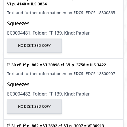
VI p. 4140
=
ILS 3834
Text and further informationen on
EDCS
: EDCS-18300865
Squeezes
EC0004481, Folder: FF 139, Kind: Papier
NO DIGITISED COPY
2
2
I
30
cf.
I
p. 862
=
VI 30898
cf.
VI p. 3758
=
ILS 3422
Text and further informationen on
EDCS
: EDCS-18300907
Squeezes
EC0004482, Folder: FF 139, Kind: Papier
NO DIGITISED COPY
2
2
I
31
cf.
I
p. 862
=
VI 3692
cf.
VI p. 3007
=
VI 30913