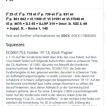
2
2
2
2
I
25
cf.
I
p. 718
et
I
p. 739
et
I
p. 831
et
2
I
p. 861-862
=
VI 1300
cf.
VI 31591
et
VI 37040
et
VI p. 4675
=
ILS 65
=
ILLRP 319
=
Inscr. It. XIII 3, 69
=
Suppl. It. – Roma 1, 140
Text and further informationen on
EDCS
: EDCS-17800205
Squeezes
EC0001753, Folder: FF 13, Kind: Papier
v. 1-10. Auf der Vorderseite klebt oben links das rosa Etikett. Auf dem
rosa Etikett finden sich folgende Aufschriften: oben in schwarzer Tinte
die CIL-Nummer: 'VI 1300'; darunter mit Bleistift die (moderne)
Inventarnummer des Abklatsches: 'EC0001753'; die Zeile der
Fundortangabe ist leer gelassen worden, darunter in schwarzer Tinte
als Aufbewahrungsortangabe: 'in aedib. conservat.', links davon mit
Schablone in Schwarz aufgetragen die Mappennummer: 'FF 13'. Auf der
Vorderseite sind Winkel bzw. halbe eckige Klammern zu sehen, die
darauf hinweisen, dass dieser Abklatsch zu der Sammlung Emil
Hübners gehörte, die er für seine 'Exempla' (1885) zusammengestellt
hatte. Auf der Vorderseite steht in der oberen, linken Ecke die
Anmerkung: 'I Cal. Di... (nicht entziffert) '. In der rechten Ecke findet sich
zweifach die Anmerkung: 'Ex. III' in schwarzem Stift. Entlang des