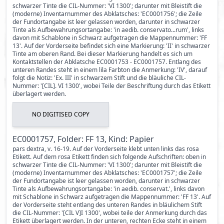
schwarzer Tinte die CIL-Nummer: 'VI 1300'; darunter mit Bleistift die
(moderne) Inventarnummer des Abklatsches: 'EC0001756'; die Zeile
der Fundortangabe ist leer gelassen worden, darunter in schwarzer
Tinte als Aufbewahrungsortangabe: 'in aedib. conservato...rum', links
davon mit Schablone in Schwarz aufgetragen die Mappennummer: 'FF
13'. Auf der Vorderseite befindet sich eine Markierung: 'II' in schwarzer
Tinte am oberen Rand. Bei dieser Markierung handelt es sich um
Kontaktstellen der Abklatsche EC0001753 - EC0001757. Entlang des
unteren Randes steht in einem lila Farbton die Anmerkung: 'IV', darauf
folgt die Notiz: 'Ex. III' in schwarzem Stift und die bläuliche CIL-
Nummer: '[CIL]. VI 1300', wobei Teile der Beschriftung durch das Etikett
überlagert werden.
NO DIGITISED COPY
EC0001757, Folder: FF 13, Kind: Papier
pars dextra, v. 16-19. Auf der Vorderseite klebt unten links das rosa
Etikett. Auf dem rosa Etikett finden sich folgende Aufschriften: oben in
schwarzer Tinte die CIL-Nummer: 'VI 1300'; darunter mit Bleistift die
(moderne) Inventarnummer des Abklatsches: 'EC0001757'; die Zeile
der Fundortangabe ist leer gelassen worden, darunter in schwarzer
Tinte als Aufbewahrungsortangabe: 'in aedib. conservat.', links davon
mit Schablone in Schwarz aufgetragen die Mappennummer: 'FF 13'. Auf
der Vorderseite steht entlang des unteren Randes in bläulichem Stift
die CIL-Nummer: '[CIL V]I 1300', wobei teile der Anmerkung durch das
Etikett überlagert werden. In der unteren, rechten Ecke steht in einem