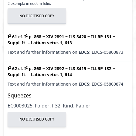
2 exempla in eodem folio.
NO DIGITISED COPY
2
2
I
61
cf.
I
p. 868
=
XIV 2891
=
ILS 3420
=
ILLRP 131
=
Suppl. It. – Latium vetus 1, 613
Text and further informationen on
EDCS
: EDCS-05800873
2
2
I
62
cf.
I
p. 868
=
XIV 2892
=
ILS 3419
=
ILLRP 132
=
Suppl. It. – Latium vetus 1, 614
Text and further informationen on
EDCS
: EDCS-05800874
Squeezes
EC0003025, Folder: f 32, Kind: Papier
NO DIGITISED COPY