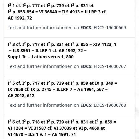
2
2
2
2
I
1
cf.
I
p. 717
et
I
p. 739
et
I
p. 831
et
2
I
p. 853-854
=
VI 36840
=
ILS 4913
=
ILLRP 3
cf.
AE 1992, 72
Text and further informationen on
EDCS
: EDCS-19600669
2
2
2
2
I
3
cf.
I
p. 717
et
I
p. 831
et
I
p. 855
=
XIV 4123, 1
=
ILS 8561
=
ILLRP 1
cf.
AE 1992, 72
=
Suppl. It. – Latium vetus 1, 800
Text and further informationen on
EDCS
: EDCS-19600767
2
2
2
2
I
5
cf.
I
p. 717
et
I
p. 739
et
I
p. 859
et
IX p. 349
=
IX 7858
cf.
IX p. 2745
=
ILLRP 7
=
AE 1991, 567
=
AE 2018, 612
Text and further informationen on
EDCS
: EDCS-19600768
2
2
2
2
2
I
6
cf.
I
p. 718
et
I
p. 739
et
I
p. 831
et
I
p. 859
=
VI 1284
=
VI 31587
cf.
VI 37039
et
VI p. 4669
et
VI 4670
=
ILS 1 v. 1
=
AE 1991, 71