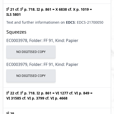
2
2
I
21
cf.
I
p. 718. I2 p. 861
=
X 6838
cf.
X p. 1019
=
ILS 5801
Text and further informationen on
EDCS
: EDCS-21700050
Squeezes
EC0003978, Folder: FF 91, Kind: Papier
NO DIGITISED COPY
EC0003979, Folder: FF 91, Kind: Papier
NO DIGITISED COPY
2
2
I
22
cf.
I
p. 718. I2 p. 861
=
VI 1277
cf.
VI p. 849
=
VI 31585
cf.
VI p. 3799
cf.
VI p. 4668
2
I
25