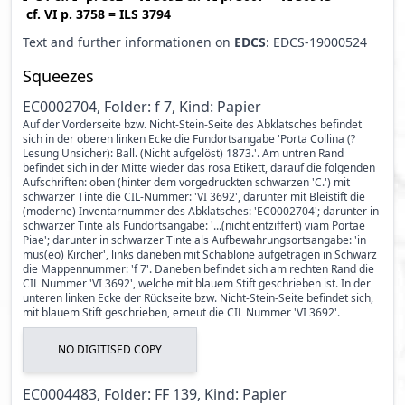
cf.
VI p. 3758
=
ILS 3794
Text and further informationen on
EDCS
: EDCS-19000524
Squeezes
EC0002704, Folder: f 7, Kind: Papier
Auf der Vorderseite bzw. Nicht-Stein-Seite des Abklatsches befindet
sich in der oberen linken Ecke die Fundortsangabe 'Porta Collina (?
Lesung Unsicher): Ball. (Nicht aufgelöst) 1873.'. Am untren Rand
befindet sich in der Mitte wieder das rosa Etikett, darauf die folgenden
Aufschriften: oben (hinter dem vorgedruckten schwarzen 'C.') mit
schwarzer Tinte die CIL-Nummer: 'VI 3692', darunter mit Bleistift die
(moderne) Inventarnummer des Abklatsches: 'EC0002704'; darunter in
schwarzer Tinte als Fundortsangabe: '...(nicht entziffert) viam Portae
Piae'; darunter in schwarzer Tinte als Aufbewahrungsortsangabe: 'in
mus(eo) Kircher', links daneben mit Schablone aufgetragen in Schwarz
die Mappennummer: 'f 7'. Daneben befindet sich am rechten Rand die
CIL Nummer 'VI 3692', welche mit blauem Stift geschrieben ist. In der
unteren linken Ecke der Rückseite bzw. Nicht-Stein-Seite befindet sich,
mit blauem Stift geschrieben, erneut die CIL Nummer 'VI 3692'.
NO DIGITISED COPY
EC0004483, Folder: FF 139, Kind: Papier