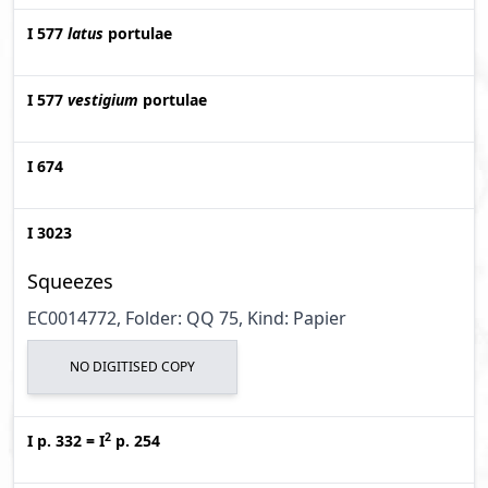
I 577
latus
portulae
I 577
vestigium
portulae
I 674
I 3023
Squeezes
EC0014772, Folder: QQ 75, Kind: Papier
NO DIGITISED COPY
2
I p. 332
=
I
p. 254