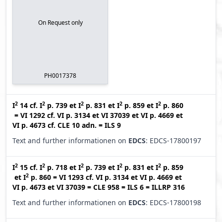
On Request only
PH0017378
2
2
2
2
2
I
14
cf.
I
p. 739
et
I
p. 831
et
I
p. 859
et
I
p. 860
=
VI 1292
cf.
VI p. 3134
et
VI 37039
et
VI p. 4669
et
VI p. 4673
cf.
CLE 10 adn.
=
ILS 9
Text and further informationen on
EDCS
: EDCS-17800197
2
2
2
2
2
I
15
cf.
I
p. 718
et
I
p. 739
et
I
p. 831
et
I
p. 859
2
et
I
p. 860
=
VI 1293
cf.
VI p. 3134
et
VI p. 4669
et
VI p. 4673
et
VI 37039
=
CLE 958
=
ILS 6
=
ILLRP 316
Text and further informationen on
EDCS
: EDCS-17800198