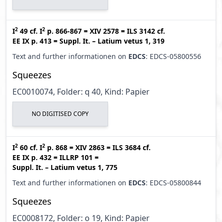
2
2
I
49
cf.
I
p. 866-867
=
XIV 2578
=
ILS 3142
cf.
EE IX p. 413
=
Suppl. It. – Latium vetus 1, 319
Text and further informationen on
EDCS
: EDCS-05800556
Squeezes
EC0010074, Folder: q 40, Kind: Papier
NO DIGITISED COPY
2
2
I
60
cf.
I
p. 868
=
XIV 2863
=
ILS 3684
cf.
EE IX p. 432
=
ILLRP 101
=
Suppl. It. – Latium vetus 1, 775
Text and further informationen on
EDCS
: EDCS-05800844
Squeezes
EC0008172, Folder: o 19, Kind: Papier