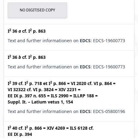
NO DIGITISED COPY
2
2
I
36
a
cf.
I
p. 863
Text and further informationen on
EDCS
: EDCS-19600773
2
2
I
36
b
cf.
I
p. 863
Text and further informationen on
EDCS
: EDCS-19600773
2
2
2
I
39
cf.
I
p. 718
et
I
p. 866
=
VI 2020
cf.
VI p. 864
=
VI 32322
cf.
VI p. 3824
=
XIV 2231
=
EE IX p. 397 n. 655
=
ILS 2990
=
ILLRP 188
=
Suppl. It. – Latium vetus 1, 154
Text and further informationen on
EDCS
: EDCS-05800196
2
2
I
40
cf.
I
p. 866
=
XIV 4269
=
ILS 6128
cf.
EE IX p. 394