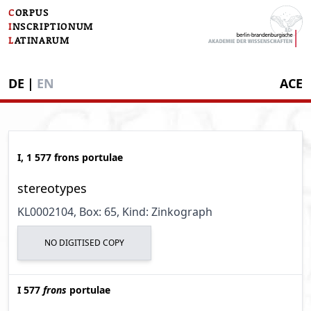
C
ORPUS
I
NSCRIPTIONUM
L
ATINARUM
DE
|
EN
ACE
I, 1 577 frons portulae
stereotypes
KL0002104
, Box: 65
, Kind: Zinkograph
NO DIGITISED COPY
I 577
frons
portulae