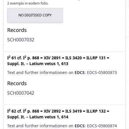
2 exempla in eodem folio.
NO DIGITISED COPY
Records
SCH0007032
2
2
I
61
cf.
I
p. 868
=
XIV 2891
=
ILS 3420
=
ILLRP 131
=
Suppl. It. – Latium vetus 1, 613
Text and further informationen on
EDCS
: EDCS-05800873
Records
SCH0007042
2
2
I
62
cf.
I
p. 868
=
XIV 2892
=
ILS 3419
=
ILLRP 132
=
Suppl. It. – Latium vetus 1, 614
Text and further informationen on
EDCS
: EDCS-05800874