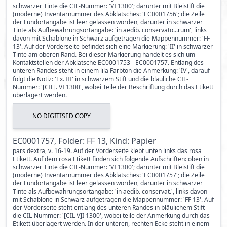
schwarzer Tinte die CIL-Nummer: 'VI 1300'; darunter mit Bleistift die
(moderne) Inventarnummer des Abklatsches: 'EC0001756'; die Zeile
der Fundortangabe ist leer gelassen worden, darunter in schwarzer
Tinte als Aufbewahrungsortangabe: 'in aedib. conservato...rum', links
davon mit Schablone in Schwarz aufgetragen die Mappennummer: 'FF
13'. Auf der Vorderseite befindet sich eine Markierung: 'II' in schwarzer
Tinte am oberen Rand. Bei dieser Markierung handelt es sich um
Kontaktstellen der Abklatsche EC0001753 - EC0001757. Entlang des
unteren Randes steht in einem lila Farbton die Anmerkung: 'IV', darauf
folgt die Notiz: 'Ex. III' in schwarzem Stift und die bläuliche CIL-
Nummer: '[CIL]. VI 1300', wobei Teile der Beschriftung durch das Etikett
überlagert werden.
NO DIGITISED COPY
EC0001757, Folder: FF 13, Kind: Papier
pars dextra, v. 16-19. Auf der Vorderseite klebt unten links das rosa
Etikett. Auf dem rosa Etikett finden sich folgende Aufschriften: oben in
schwarzer Tinte die CIL-Nummer: 'VI 1300'; darunter mit Bleistift die
(moderne) Inventarnummer des Abklatsches: 'EC0001757'; die Zeile
der Fundortangabe ist leer gelassen worden, darunter in schwarzer
Tinte als Aufbewahrungsortangabe: 'in aedib. conservat.', links davon
mit Schablone in Schwarz aufgetragen die Mappennummer: 'FF 13'. Auf
der Vorderseite steht entlang des unteren Randes in bläulichem Stift
die CIL-Nummer: '[CIL V]I 1300', wobei teile der Anmerkung durch das
Etikett überlagert werden. In der unteren, rechten Ecke steht in einem