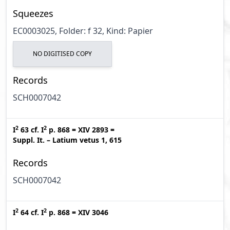
Squeezes
EC0003025, Folder: f 32, Kind: Papier
NO DIGITISED COPY
Records
SCH0007042
2
2
I
63
cf.
I
p. 868
=
XIV 2893
=
Suppl. It. – Latium vetus 1, 615
Records
SCH0007042
2
2
I
64
cf.
I
p. 868
=
XIV 3046