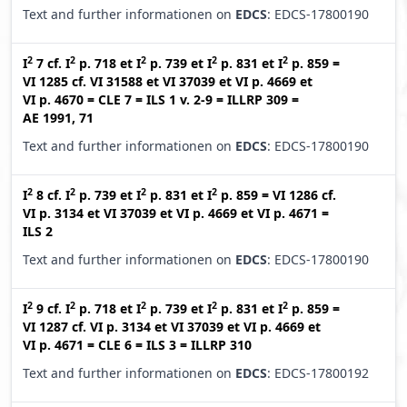
Text and further informationen on
EDCS
: EDCS-17800190
2
2
2
2
2
I
7
cf.
I
p. 718
et
I
p. 739
et
I
p. 831
et
I
p. 859
=
VI 1285
cf.
VI 31588
et
VI 37039
et
VI p. 4669
et
VI p. 4670
=
CLE 7
=
ILS 1 v. 2-9
=
ILLRP 309
=
AE 1991, 71
Text and further informationen on
EDCS
: EDCS-17800190
2
2
2
2
I
8
cf.
I
p. 739
et
I
p. 831
et
I
p. 859
=
VI 1286
cf.
VI p. 3134
et
VI 37039
et
VI p. 4669
et
VI p. 4671
=
ILS 2
Text and further informationen on
EDCS
: EDCS-17800190
2
2
2
2
2
I
9
cf.
I
p. 718
et
I
p. 739
et
I
p. 831
et
I
p. 859
=
VI 1287
cf.
VI p. 3134
et
VI 37039
et
VI p. 4669
et
VI p. 4671
=
CLE 6
=
ILS 3
=
ILLRP 310
Text and further informationen on
EDCS
: EDCS-17800192