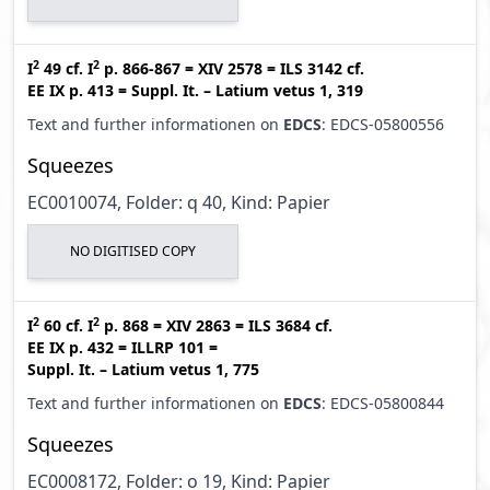
2
2
I
49
cf.
I
p. 866-867
=
XIV 2578
=
ILS 3142
cf.
EE IX p. 413
=
Suppl. It. – Latium vetus 1, 319
Text and further informationen on
EDCS
: EDCS-05800556
Squeezes
EC0010074, Folder: q 40, Kind: Papier
NO DIGITISED COPY
2
2
I
60
cf.
I
p. 868
=
XIV 2863
=
ILS 3684
cf.
EE IX p. 432
=
ILLRP 101
=
Suppl. It. – Latium vetus 1, 775
Text and further informationen on
EDCS
: EDCS-05800844
Squeezes
EC0008172, Folder: o 19, Kind: Papier