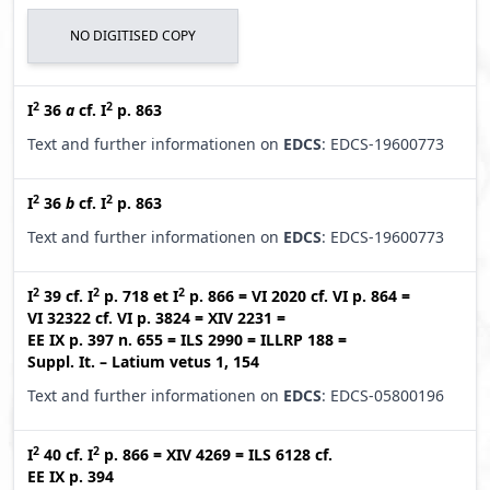
NO DIGITISED COPY
2
2
I
36
a
cf.
I
p. 863
Text and further informationen on
EDCS
: EDCS-19600773
2
2
I
36
b
cf.
I
p. 863
Text and further informationen on
EDCS
: EDCS-19600773
2
2
2
I
39
cf.
I
p. 718
et
I
p. 866
=
VI 2020
cf.
VI p. 864
=
VI 32322
cf.
VI p. 3824
=
XIV 2231
=
EE IX p. 397 n. 655
=
ILS 2990
=
ILLRP 188
=
Suppl. It. – Latium vetus 1, 154
Text and further informationen on
EDCS
: EDCS-05800196
2
2
I
40
cf.
I
p. 866
=
XIV 4269
=
ILS 6128
cf.
EE IX p. 394