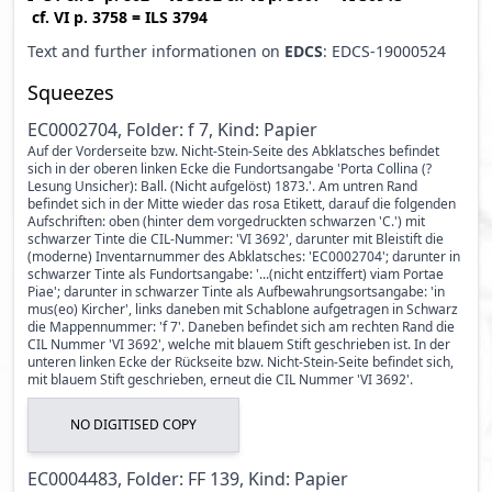
cf.
VI p. 3758
=
ILS 3794
Text and further informationen on
EDCS
: EDCS-19000524
Squeezes
EC0002704, Folder: f 7, Kind: Papier
Auf der Vorderseite bzw. Nicht-Stein-Seite des Abklatsches befindet
sich in der oberen linken Ecke die Fundortsangabe 'Porta Collina (?
Lesung Unsicher): Ball. (Nicht aufgelöst) 1873.'. Am untren Rand
befindet sich in der Mitte wieder das rosa Etikett, darauf die folgenden
Aufschriften: oben (hinter dem vorgedruckten schwarzen 'C.') mit
schwarzer Tinte die CIL-Nummer: 'VI 3692', darunter mit Bleistift die
(moderne) Inventarnummer des Abklatsches: 'EC0002704'; darunter in
schwarzer Tinte als Fundortsangabe: '...(nicht entziffert) viam Portae
Piae'; darunter in schwarzer Tinte als Aufbewahrungsortsangabe: 'in
mus(eo) Kircher', links daneben mit Schablone aufgetragen in Schwarz
die Mappennummer: 'f 7'. Daneben befindet sich am rechten Rand die
CIL Nummer 'VI 3692', welche mit blauem Stift geschrieben ist. In der
unteren linken Ecke der Rückseite bzw. Nicht-Stein-Seite befindet sich,
mit blauem Stift geschrieben, erneut die CIL Nummer 'VI 3692'.
NO DIGITISED COPY
EC0004483, Folder: FF 139, Kind: Papier