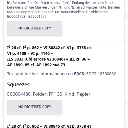
lila Farbton: 'Cal. Di... V (nicht entziffert) ' Entlang des rechten Randes
befinden sich die Markierungen: 'H' und 'III' in schwarzer Tinte. Bei den
Markierungen handelt es sich um Kontaktstellen der Abklatsche
EC0001753 - EC0001757.
NO DIGITISED COPY
2
2
I
26
cf.
I
p. 862
=
VI 30842
cf.
VI p. 3758
et
VI p. 4139 – VI p. 4140
=
ILS 3833 (ubi errore VI 30846
)
=
ILLRP 36
=
AE 1890, 85
cf.
AE 1892
sub
73
Text and further informationen on
EDCS
: EDCS-18300862
Squeezes
EC0004480, Folder: FF 139, Kind: Papier
NO DIGITISED COPY
2
2
I
28
cf.
I
p. 862
=
VI 30845
cf.
VI p. 3758
et