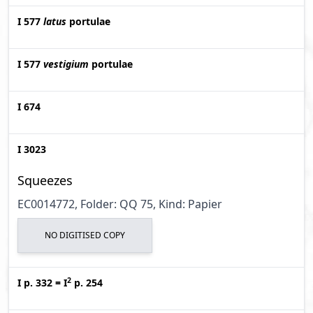
I 577
latus
portulae
I 577
vestigium
portulae
I 674
I 3023
Squeezes
EC0014772, Folder: QQ 75, Kind: Papier
NO DIGITISED COPY
2
I p. 332
=
I
p. 254