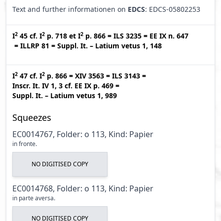
Text and further informationen on
EDCS
: EDCS-05802253
2
2
2
I
45
cf.
I
p. 718
et
I
p. 866
=
ILS 3235
=
EE IX n. 647
=
ILLRP 81
=
Suppl. It. – Latium vetus 1, 148
2
2
I
47
cf.
I
p. 866
=
XIV 3563
=
ILS 3143
=
Inscr. It. IV 1, 3
cf.
EE IX p. 469
=
Suppl. It. – Latium vetus 1, 989
Squeezes
EC0014767, Folder: o 113, Kind: Papier
in fronte.
NO DIGITISED COPY
EC0014768, Folder: o 113, Kind: Papier
in parte aversa.
NO DIGITISED COPY