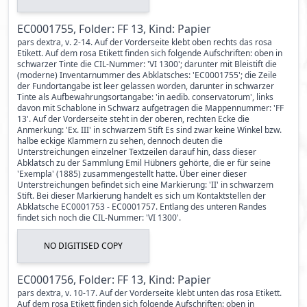
EC0001755, Folder: FF 13, Kind: Papier
pars dextra, v. 2-14. Auf der Vorderseite klebt oben rechts das rosa
Etikett. Auf dem rosa Etikett finden sich folgende Aufschriften: oben in
schwarzer Tinte die CIL-Nummer: 'VI 1300'; darunter mit Bleistift die
(moderne) Inventarnummer des Abklatsches: 'EC0001755'; die Zeile
der Fundortangabe ist leer gelassen worden, darunter in schwarzer
Tinte als Aufbewahrungsortangabe: 'in aedib. conservatorum', links
davon mit Schablone in Schwarz aufgetragen die Mappennummer: 'FF
13'. Auf der Vorderseite steht in der oberen, rechten Ecke die
Anmerkung: 'Ex. III' in schwarzem Stift Es sind zwar keine Winkel bzw.
halbe eckige Klammern zu sehen, dennoch deuten die
Unterstreichungen einzelner Textzeilen darauf hin, dass dieser
Abklatsch zu der Sammlung Emil Hübners gehörte, die er für seine
'Exempla' (1885) zusammengestellt hatte. Über einer dieser
Unterstreichungen befindet sich eine Markierung: 'II' in schwarzem
Stift. Bei dieser Markierung handelt es sich um Kontaktstellen der
Abklatsche EC0001753 - EC0001757. Entlang des unteren Randes
findet sich noch die CIL-Nummer: 'VI 1300'.
NO DIGITISED COPY
EC0001756, Folder: FF 13, Kind: Papier
pars dextra, v. 10-17. Auf der Vorderseite klebt unten das rosa Etikett.
Auf dem rosa Etikett finden sich folgende Aufschriften: oben in