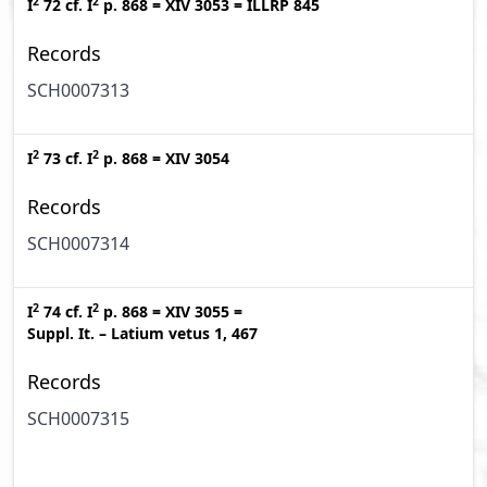
2
2
I
72
cf.
I
p. 868
=
XIV 3053
=
ILLRP 845
Records
SCH0007313
2
2
I
73
cf.
I
p. 868
=
XIV 3054
Records
SCH0007314
2
2
I
74
cf.
I
p. 868
=
XIV 3055
=
Suppl. It. – Latium vetus 1, 467
Records
SCH0007315