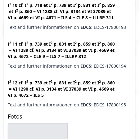
2
2
2
2
2
I
10
cf.
I
p. 718
et
I
p. 739
et
I
p. 831
et
I
p. 859
2
et
I
p. 860
=
VI 1288
cf.
VI p. 3134
et
VI 37039
et
VI p. 4669
et
VI p. 4671
=
ILS 4
=
CLE 8
=
ILLRP 311
Text and further informationen on
EDCS
: EDCS-17800193
2
2
2
2
2
I
11
cf.
I
p. 739
et
I
p. 831
et
I
p. 859
et
I
p. 860
=
VI 1289
cf.
VI p. 3134
et
VI 37039
et
VI p. 4669
et
VI p. 4672
=
CLE 9
=
ILS 7
=
ILLRP 312
Text and further informationen on
EDCS
: EDCS-17800194
2
2
2
2
2
I
12
cf.
I
p. 739
et
I
p. 831
et
I
p. 859
et
I
p. 860
=
VI 1290
cf.
VI p. 3134
et
VI 37039
et
VI p. 4669
et
VI p. 4672
=
ILS 5
Text and further informationen on
EDCS
: EDCS-17800195
Fotos