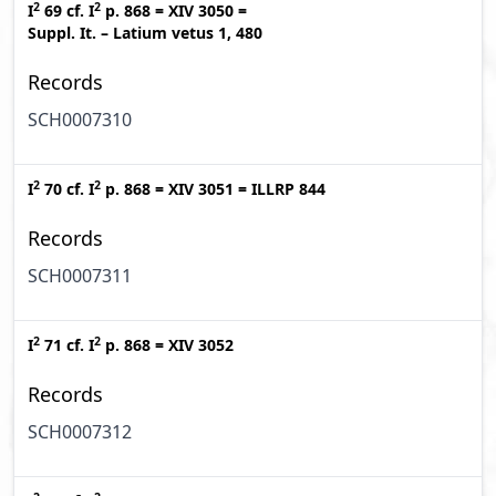
2
2
I
69
cf.
I
p. 868
=
XIV 3050
=
Suppl. It. – Latium vetus 1, 480
Records
SCH0007310
2
2
I
70
cf.
I
p. 868
=
XIV 3051
=
ILLRP 844
Records
SCH0007311
2
2
I
71
cf.
I
p. 868
=
XIV 3052
Records
SCH0007312