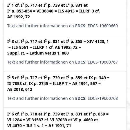
2
2
2
2
I
1
cf.
I
p. 717
et
I
p. 739
et
I
p. 831
et
2
I
p. 853-854
=
VI 36840
=
ILS 4913
=
ILLRP 3
cf.
AE 1992, 72
Text and further informationen on
EDCS
: EDCS-19600669
2
2
2
2
I
3
cf.
I
p. 717
et
I
p. 831
et
I
p. 855
=
XIV 4123, 1
=
ILS 8561
=
ILLRP 1
cf.
AE 1992, 72
=
Suppl. It. – Latium vetus 1, 800
Text and further informationen on
EDCS
: EDCS-19600767
2
2
2
2
I
5
cf.
I
p. 717
et
I
p. 739
et
I
p. 859
et
IX p. 349
=
IX 7858
cf.
IX p. 2745
=
ILLRP 7
=
AE 1991, 567
=
AE 2018, 612
Text and further informationen on
EDCS
: EDCS-19600768
2
2
2
2
2
I
6
cf.
I
p. 718
et
I
p. 739
et
I
p. 831
et
I
p. 859
=
VI 1284
=
VI 31587
cf.
VI 37039
et
VI p. 4669
et
VI 4670
=
ILS 1 v. 1
=
AE 1991, 71