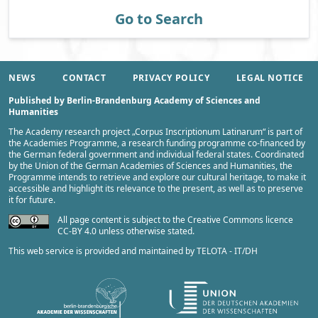
Go to Search
NEWS
CONTACT
PRIVACY POLICY
LEGAL NOTICE
Published by Berlin-Brandenburg Academy of Sciences and
Humanities
The Academy research project „
Corpus Inscriptionum Latinarum
“ is part of
the
Academies Programme
, a research funding programme co-financed by
the German federal government and individual federal states. Coordinated
by the
Union of the German Academies of Sciences and Humanities
, the
Programme intends to retrieve and explore our cultural heritage, to make it
accessible and highlight its relevance to the present, as well as to preserve
it for future.
All page content is subject to the Creative Commons licence
CC-BY 4.0 unless otherwise stated.
This web service is provided and maintained by
TELOTA - IT/DH