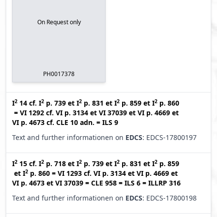
On Request only
PH0017378
2
2
2
2
2
I
14
cf.
I
p. 739
et
I
p. 831
et
I
p. 859
et
I
p. 860
=
VI 1292
cf.
VI p. 3134
et
VI 37039
et
VI p. 4669
et
VI p. 4673
cf.
CLE 10 adn.
=
ILS 9
Text and further informationen on
EDCS
: EDCS-17800197
2
2
2
2
2
I
15
cf.
I
p. 718
et
I
p. 739
et
I
p. 831
et
I
p. 859
2
et
I
p. 860
=
VI 1293
cf.
VI p. 3134
et
VI p. 4669
et
VI p. 4673
et
VI 37039
=
CLE 958
=
ILS 6
=
ILLRP 316
Text and further informationen on
EDCS
: EDCS-17800198