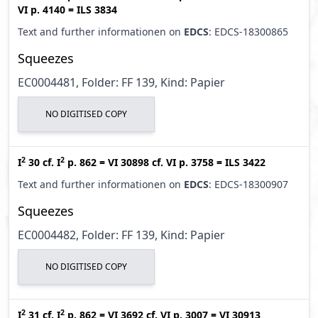
VI p. 4140
=
ILS 3834
Text and further informationen on
EDCS
: EDCS-18300865
Squeezes
EC0004481, Folder: FF 139, Kind: Papier
NO DIGITISED COPY
2
2
I
30
cf.
I
p. 862
=
VI 30898
cf.
VI p. 3758
=
ILS 3422
Text and further informationen on
EDCS
: EDCS-18300907
Squeezes
EC0004482, Folder: FF 139, Kind: Papier
NO DIGITISED COPY
2
2
I
31
cf.
I
p. 862
=
VI 3692
cf.
VI p. 3007
=
VI 30913