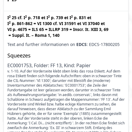
2
2
2
2
I
25
cf.
I
p. 718
et
I
p. 739
et
I
p. 831
et
2
I
p. 861-862
=
VI 1300
cf.
VI 31591
et
VI 37040
et
VI p. 4675
=
ILS 65
=
ILLRP 319
=
Inscr. It. XIII 3, 69
=
Suppl. It. – Roma 1, 140
Text and further informationen on
EDCS
: EDCS-17800205
Squeezes
EC0001753, Folder: FF 13, Kind: Papier
v. 1-10. Auf der Vorderseite klebt oben links das rosa Etikett. Auf dem
rosa Etikett finden sich folgende Aufschriften: oben in schwarzer Tinte
die CIL-Nummer: 'VI 1300'; darunter mit Bleistift die (moderne)
Inventarnummer des Abklatsches: 'EC0001753'; die Zeile der
Fundortangabe ist leer gelassen worden, darunter in schwarzer Tinte
als Aufbewahrungsortangabe: 'in aedib. conservat.', links davon mit
Schablone in Schwarz aufgetragen die Mappennummer: 'FF 13'. Auf der
Vorderseite sind Winkel bzw. halbe eckige Klammern zu sehen, die
darauf hinweisen, dass dieser Abklatsch zu der Sammlung Emil
Hübners gehörte, die er für seine 'Exempla' (1885) zusammengestellt
hatte. Auf der Vorderseite steht in der oberen, linken Ecke die
Anmerkung: 'I Cal. Di... (nicht entziffert) '. In der rechten Ecke findet sich
zweifach die Anmerkung: 'Ex. III' in schwarzem Stift. Entlang des