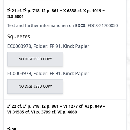
2
2
I
21
cf.
I
p. 718. I2 p. 861
=
X 6838
cf.
X p. 1019
=
ILS 5801
Text and further informationen on
EDCS
: EDCS-21700050
Squeezes
EC0003978, Folder: FF 91, Kind: Papier
NO DIGITISED COPY
EC0003979, Folder: FF 91, Kind: Papier
NO DIGITISED COPY
2
2
I
22
cf.
I
p. 718. I2 p. 861
=
VI 1277
cf.
VI p. 849
=
VI 31585
cf.
VI p. 3799
cf.
VI p. 4668
2
I
25