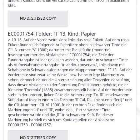
unteren Randes steht die verkürzte CIL-Nummer: '1300' in bläulichem
Stift.
NO DIGITISED COPY
EC0001754, Folder: FF 13, Kind: Papier
v. 10-18. Auf der Vorderseite klebt links das rosa Etikett. Auf dem rosa
Etikett finden sich folgende Aufschriften: oben in schwarzer Tinte die
CIL-Nummer: 'VI 1300'; darunter mit Bleistift die (moderne)
Inventarnummer des Abklatsches: 'EC0001754'; die Zeile der
Fundortangabe ist leer gelassen worden, darunter in schwarzer Tinte
als Aufbewahrungsortangabe: 'in aedib. conservat.', links davon mit
Schablone in Schwarz aufgetragen die Mappennummer: 'FF 13'. Auf der
Vorderseite sind zwar keine Winkel bzw. halbe eckige Klammern zu
sehen, dennoch deutet die Unterstreichung aller Textzeilen darauf hin,
dass dieser Abklatsch zu der Sammlung Emil Hübners gehörte, die er
für seine 'Exempla' (1885) zusammengestellt hatte. Auf der Vorderseite
steht in der unteren, linken Ecke die Anmerkung: 'Ex. III' in schwarzem
Stift, darauf folgt in einem lila Farbton: 'II Cal. Di... (nicht entziffert) ' und
die CIL-Nummer: 'CIL VI 1300'. In der rechten Ecke finden sich die
Markierungen: 'H' und 'III', wobei das ,H’ in schwarzer Tinte
geschrieben wurde und die ,III’ in schwarzem Stift. Bei dieser
Markierung handelt es sich um Kontaktstellen der Abklatsche
EC0001753 - EC0001757.
NO DIGITISED COPY