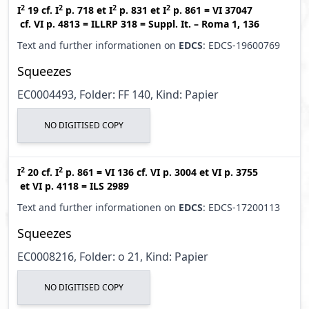
2
2
2
2
I
19
cf.
I
p. 718
et
I
p. 831
et
I
p. 861
=
VI 37047
cf.
VI p. 4813
=
ILLRP 318
=
Suppl. It. – Roma 1, 136
Text and further informationen on
EDCS
: EDCS-19600769
Squeezes
EC0004493, Folder: FF 140, Kind: Papier
NO DIGITISED COPY
2
2
I
20
cf.
I
p. 861
=
VI 136
cf.
VI p. 3004
et
VI p. 3755
et
VI p. 4118
=
ILS 2989
Text and further informationen on
EDCS
: EDCS-17200113
Squeezes
EC0008216, Folder: o 21, Kind: Papier
NO DIGITISED COPY