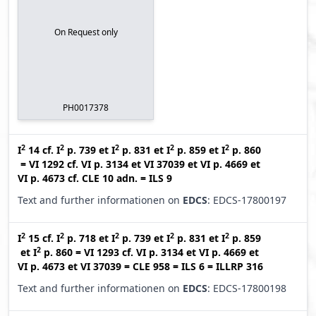
On Request only
PH0017378
2
2
2
2
2
I
14
cf.
I
p. 739
et
I
p. 831
et
I
p. 859
et
I
p. 860
=
VI 1292
cf.
VI p. 3134
et
VI 37039
et
VI p. 4669
et
VI p. 4673
cf.
CLE 10 adn.
=
ILS 9
Text and further informationen on
EDCS
: EDCS-17800197
2
2
2
2
2
I
15
cf.
I
p. 718
et
I
p. 739
et
I
p. 831
et
I
p. 859
2
et
I
p. 860
=
VI 1293
cf.
VI p. 3134
et
VI p. 4669
et
VI p. 4673
et
VI 37039
=
CLE 958
=
ILS 6
=
ILLRP 316
Text and further informationen on
EDCS
: EDCS-17800198