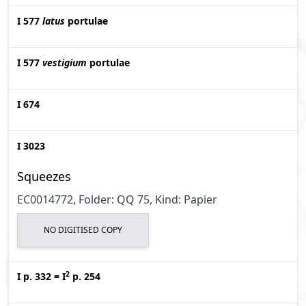
I 577
latus
portulae
I 577
vestigium
portulae
I 674
I 3023
Squeezes
EC0014772, Folder: QQ 75, Kind: Papier
NO DIGITISED COPY
2
I p. 332
=
I
p. 254