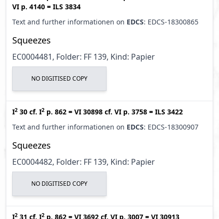
VI p. 4140
=
ILS 3834
Text and further informationen on
EDCS
: EDCS-18300865
Squeezes
EC0004481, Folder: FF 139, Kind: Papier
NO DIGITISED COPY
2
2
I
30
cf.
I
p. 862
=
VI 30898
cf.
VI p. 3758
=
ILS 3422
Text and further informationen on
EDCS
: EDCS-18300907
Squeezes
EC0004482, Folder: FF 139, Kind: Papier
NO DIGITISED COPY
2
2
I
31
cf.
I
p. 862
=
VI 3692
cf.
VI p. 3007
=
VI 30913