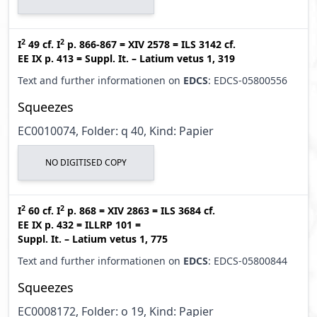
2
2
I
49
cf.
I
p. 866-867
=
XIV 2578
=
ILS 3142
cf.
EE IX p. 413
=
Suppl. It. – Latium vetus 1, 319
Text and further informationen on
EDCS
: EDCS-05800556
Squeezes
EC0010074, Folder: q 40, Kind: Papier
NO DIGITISED COPY
2
2
I
60
cf.
I
p. 868
=
XIV 2863
=
ILS 3684
cf.
EE IX p. 432
=
ILLRP 101
=
Suppl. It. – Latium vetus 1, 775
Text and further informationen on
EDCS
: EDCS-05800844
Squeezes
EC0008172, Folder: o 19, Kind: Papier