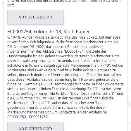
unteren Randes steht die verkürzte CIL-Nummer: '1300' in bläulichem
Stift.
NO DIGITISED COPY
EC0001754, Folder: FF 13, Kind: Papier
v. 10-18. Auf der Vorderseite klebt links das rosa Etikett. Auf dem rosa
Etikett finden sich folgende Aufschriften: oben in schwarzer Tinte die
CIL-Nummer: 'VI 1300'; darunter mit Bleistift die (moderne)
Inventarnummer des Abklatsches: 'EC0001754'; die Zeile der
Fundortangabe ist leer gelassen worden, darunter in schwarzer Tinte
als Aufbewahrungsortangabe: 'in aedib. conservat.', links davon mit
Schablone in Schwarz aufgetragen die Mappennummer: 'FF 13'. Auf der
Vorderseite sind zwar keine Winkel bzw. halbe eckige Klammern zu
sehen, dennoch deutet die Unterstreichung aller Textzeilen darauf hin,
dass dieser Abklatsch zu der Sammlung Emil Hübners gehörte, die er
für seine 'Exempla' (1885) zusammengestellt hatte. Auf der Vorderseite
steht in der unteren, linken Ecke die Anmerkung: 'Ex. III' in schwarzem
Stift, darauf folgt in einem lila Farbton: 'II Cal. Di... (nicht entziffert) ' und
die CIL-Nummer: 'CIL VI 1300'. In der rechten Ecke finden sich die
Markierungen: 'H' und 'III', wobei das ,H’ in schwarzer Tinte
geschrieben wurde und die ,III’ in schwarzem Stift. Bei dieser
Markierung handelt es sich um Kontaktstellen der Abklatsche
EC0001753 - EC0001757.
NO DIGITISED COPY