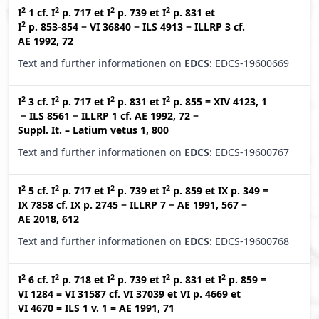
2
2
2
2
I
1
cf.
I
p. 717
et
I
p. 739
et
I
p. 831
et
2
I
p. 853-854
=
VI 36840
=
ILS 4913
=
ILLRP 3
cf.
AE 1992, 72
Text and further informationen on
EDCS
: EDCS-19600669
2
2
2
2
I
3
cf.
I
p. 717
et
I
p. 831
et
I
p. 855
=
XIV 4123, 1
=
ILS 8561
=
ILLRP 1
cf.
AE 1992, 72
=
Suppl. It. – Latium vetus 1, 800
Text and further informationen on
EDCS
: EDCS-19600767
2
2
2
2
I
5
cf.
I
p. 717
et
I
p. 739
et
I
p. 859
et
IX p. 349
=
IX 7858
cf.
IX p. 2745
=
ILLRP 7
=
AE 1991, 567
=
AE 2018, 612
Text and further informationen on
EDCS
: EDCS-19600768
2
2
2
2
2
I
6
cf.
I
p. 718
et
I
p. 739
et
I
p. 831
et
I
p. 859
=
VI 1284
=
VI 31587
cf.
VI 37039
et
VI p. 4669
et
VI 4670
=
ILS 1 v. 1
=
AE 1991, 71