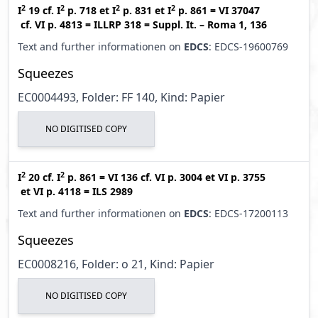
2
2
2
2
I
19
cf.
I
p. 718
et
I
p. 831
et
I
p. 861
=
VI 37047
cf.
VI p. 4813
=
ILLRP 318
=
Suppl. It. – Roma 1, 136
Text and further informationen on
EDCS
: EDCS-19600769
Squeezes
EC0004493, Folder: FF 140, Kind: Papier
NO DIGITISED COPY
2
2
I
20
cf.
I
p. 861
=
VI 136
cf.
VI p. 3004
et
VI p. 3755
et
VI p. 4118
=
ILS 2989
Text and further informationen on
EDCS
: EDCS-17200113
Squeezes
EC0008216, Folder: o 21, Kind: Papier
NO DIGITISED COPY