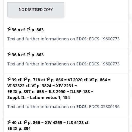
NO DIGITISED COPY
2
2
I
36
a
cf.
I
p. 863
Text and further informationen on
EDCS
: EDCS-19600773
2
2
I
36
b
cf.
I
p. 863
Text and further informationen on
EDCS
: EDCS-19600773
2
2
2
I
39
cf.
I
p. 718
et
I
p. 866
=
VI 2020
cf.
VI p. 864
=
VI 32322
cf.
VI p. 3824
=
XIV 2231
=
EE IX p. 397 n. 655
=
ILS 2990
=
ILLRP 188
=
Suppl. It. – Latium vetus 1, 154
Text and further informationen on
EDCS
: EDCS-05800196
2
2
I
40
cf.
I
p. 866
=
XIV 4269
=
ILS 6128
cf.
EE IX p. 394