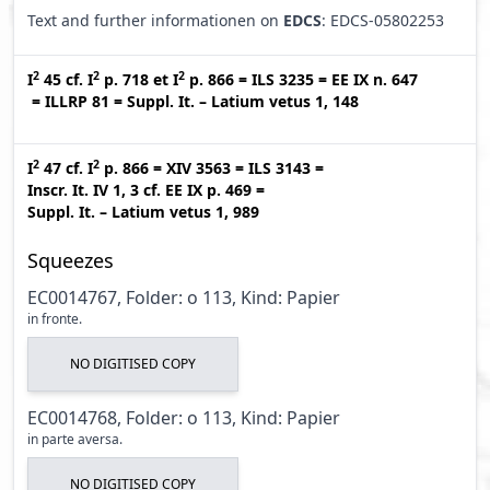
Text and further informationen on
EDCS
: EDCS-05802253
2
2
2
I
45
cf.
I
p. 718
et
I
p. 866
=
ILS 3235
=
EE IX n. 647
=
ILLRP 81
=
Suppl. It. – Latium vetus 1, 148
2
2
I
47
cf.
I
p. 866
=
XIV 3563
=
ILS 3143
=
Inscr. It. IV 1, 3
cf.
EE IX p. 469
=
Suppl. It. – Latium vetus 1, 989
Squeezes
EC0014767, Folder: o 113, Kind: Papier
in fronte.
NO DIGITISED COPY
EC0014768, Folder: o 113, Kind: Papier
in parte aversa.
NO DIGITISED COPY