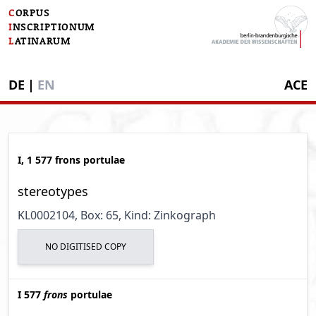
C
ORPUS
I
NSCRIPTIONUM
L
ATINARUM
DE
|
EN
ACE
I, 1 577 frons portulae
stereotypes
KL0002104
, Box: 65
, Kind: Zinkograph
NO DIGITISED COPY
I 577
frons
portulae