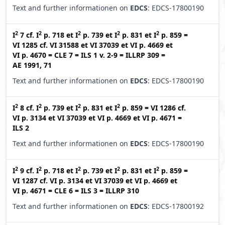
Text and further informationen on
EDCS
: EDCS-17800190
2
2
2
2
2
I
7
cf.
I
p. 718
et
I
p. 739
et
I
p. 831
et
I
p. 859
=
VI 1285
cf.
VI 31588
et
VI 37039
et
VI p. 4669
et
VI p. 4670
=
CLE 7
=
ILS 1 v. 2-9
=
ILLRP 309
=
AE 1991, 71
Text and further informationen on
EDCS
: EDCS-17800190
2
2
2
2
I
8
cf.
I
p. 739
et
I
p. 831
et
I
p. 859
=
VI 1286
cf.
VI p. 3134
et
VI 37039
et
VI p. 4669
et
VI p. 4671
=
ILS 2
Text and further informationen on
EDCS
: EDCS-17800190
2
2
2
2
2
I
9
cf.
I
p. 718
et
I
p. 739
et
I
p. 831
et
I
p. 859
=
VI 1287
cf.
VI p. 3134
et
VI 37039
et
VI p. 4669
et
VI p. 4671
=
CLE 6
=
ILS 3
=
ILLRP 310
Text and further informationen on
EDCS
: EDCS-17800192