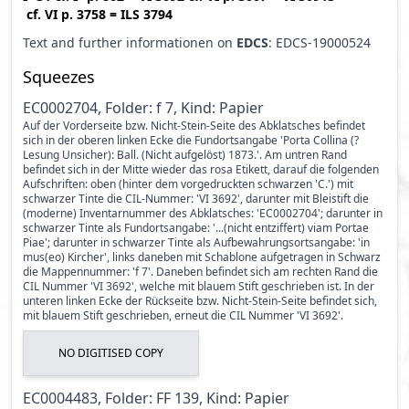
cf.
VI p. 3758
=
ILS 3794
Text and further informationen on
EDCS
: EDCS-19000524
Squeezes
EC0002704, Folder: f 7, Kind: Papier
Auf der Vorderseite bzw. Nicht-Stein-Seite des Abklatsches befindet
sich in der oberen linken Ecke die Fundortsangabe 'Porta Collina (?
Lesung Unsicher): Ball. (Nicht aufgelöst) 1873.'. Am untren Rand
befindet sich in der Mitte wieder das rosa Etikett, darauf die folgenden
Aufschriften: oben (hinter dem vorgedruckten schwarzen 'C.') mit
schwarzer Tinte die CIL-Nummer: 'VI 3692', darunter mit Bleistift die
(moderne) Inventarnummer des Abklatsches: 'EC0002704'; darunter in
schwarzer Tinte als Fundortsangabe: '...(nicht entziffert) viam Portae
Piae'; darunter in schwarzer Tinte als Aufbewahrungsortsangabe: 'in
mus(eo) Kircher', links daneben mit Schablone aufgetragen in Schwarz
die Mappennummer: 'f 7'. Daneben befindet sich am rechten Rand die
CIL Nummer 'VI 3692', welche mit blauem Stift geschrieben ist. In der
unteren linken Ecke der Rückseite bzw. Nicht-Stein-Seite befindet sich,
mit blauem Stift geschrieben, erneut die CIL Nummer 'VI 3692'.
NO DIGITISED COPY
EC0004483, Folder: FF 139, Kind: Papier