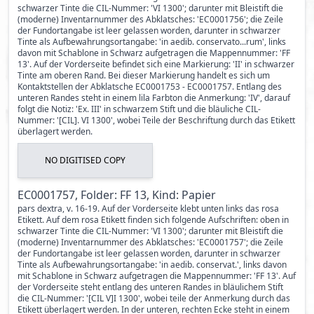
schwarzer Tinte die CIL-Nummer: 'VI 1300'; darunter mit Bleistift die
(moderne) Inventarnummer des Abklatsches: 'EC0001756'; die Zeile
der Fundortangabe ist leer gelassen worden, darunter in schwarzer
Tinte als Aufbewahrungsortangabe: 'in aedib. conservato...rum', links
davon mit Schablone in Schwarz aufgetragen die Mappennummer: 'FF
13'. Auf der Vorderseite befindet sich eine Markierung: 'II' in schwarzer
Tinte am oberen Rand. Bei dieser Markierung handelt es sich um
Kontaktstellen der Abklatsche EC0001753 - EC0001757. Entlang des
unteren Randes steht in einem lila Farbton die Anmerkung: 'IV', darauf
folgt die Notiz: 'Ex. III' in schwarzem Stift und die bläuliche CIL-
Nummer: '[CIL]. VI 1300', wobei Teile der Beschriftung durch das Etikett
überlagert werden.
NO DIGITISED COPY
EC0001757, Folder: FF 13, Kind: Papier
pars dextra, v. 16-19. Auf der Vorderseite klebt unten links das rosa
Etikett. Auf dem rosa Etikett finden sich folgende Aufschriften: oben in
schwarzer Tinte die CIL-Nummer: 'VI 1300'; darunter mit Bleistift die
(moderne) Inventarnummer des Abklatsches: 'EC0001757'; die Zeile
der Fundortangabe ist leer gelassen worden, darunter in schwarzer
Tinte als Aufbewahrungsortangabe: 'in aedib. conservat.', links davon
mit Schablone in Schwarz aufgetragen die Mappennummer: 'FF 13'. Auf
der Vorderseite steht entlang des unteren Randes in bläulichem Stift
die CIL-Nummer: '[CIL V]I 1300', wobei teile der Anmerkung durch das
Etikett überlagert werden. In der unteren, rechten Ecke steht in einem