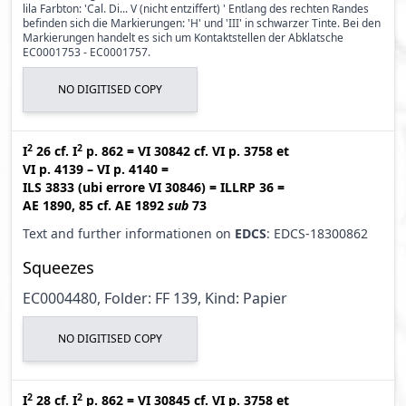
lila Farbton: 'Cal. Di... V (nicht entziffert) ' Entlang des rechten Randes
befinden sich die Markierungen: 'H' und 'III' in schwarzer Tinte. Bei den
Markierungen handelt es sich um Kontaktstellen der Abklatsche
EC0001753 - EC0001757.
NO DIGITISED COPY
2
2
I
26
cf.
I
p. 862
=
VI 30842
cf.
VI p. 3758
et
VI p. 4139 – VI p. 4140
=
ILS 3833 (ubi errore VI 30846
)
=
ILLRP 36
=
AE 1890, 85
cf.
AE 1892
sub
73
Text and further informationen on
EDCS
: EDCS-18300862
Squeezes
EC0004480, Folder: FF 139, Kind: Papier
NO DIGITISED COPY
2
2
I
28
cf.
I
p. 862
=
VI 30845
cf.
VI p. 3758
et