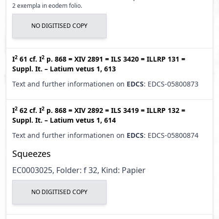
2 exempla in eodem folio.
NO DIGITISED COPY
2
2
I
61
cf.
I
p. 868
=
XIV 2891
=
ILS 3420
=
ILLRP 131
=
Suppl. It. – Latium vetus 1, 613
Text and further informationen on
EDCS
: EDCS-05800873
2
2
I
62
cf.
I
p. 868
=
XIV 2892
=
ILS 3419
=
ILLRP 132
=
Suppl. It. – Latium vetus 1, 614
Text and further informationen on
EDCS
: EDCS-05800874
Squeezes
EC0003025, Folder: f 32, Kind: Papier
NO DIGITISED COPY