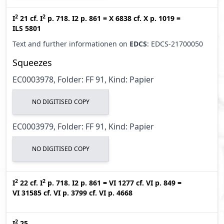
2
2
I
21
cf.
I
p. 718. I2 p. 861
=
X 6838
cf.
X p. 1019
=
ILS 5801
Text and further informationen on
EDCS
: EDCS-21700050
Squeezes
EC0003978, Folder: FF 91, Kind: Papier
NO DIGITISED COPY
EC0003979, Folder: FF 91, Kind: Papier
NO DIGITISED COPY
2
2
I
22
cf.
I
p. 718. I2 p. 861
=
VI 1277
cf.
VI p. 849
=
VI 31585
cf.
VI p. 3799
cf.
VI p. 4668
2
I
25