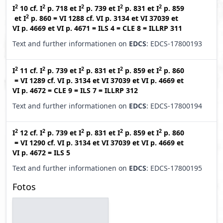
2
2
2
2
2
I
10
cf.
I
p. 718
et
I
p. 739
et
I
p. 831
et
I
p. 859
2
et
I
p. 860
=
VI 1288
cf.
VI p. 3134
et
VI 37039
et
VI p. 4669
et
VI p. 4671
=
ILS 4
=
CLE 8
=
ILLRP 311
Text and further informationen on
EDCS
: EDCS-17800193
2
2
2
2
2
I
11
cf.
I
p. 739
et
I
p. 831
et
I
p. 859
et
I
p. 860
=
VI 1289
cf.
VI p. 3134
et
VI 37039
et
VI p. 4669
et
VI p. 4672
=
CLE 9
=
ILS 7
=
ILLRP 312
Text and further informationen on
EDCS
: EDCS-17800194
2
2
2
2
2
I
12
cf.
I
p. 739
et
I
p. 831
et
I
p. 859
et
I
p. 860
=
VI 1290
cf.
VI p. 3134
et
VI 37039
et
VI p. 4669
et
VI p. 4672
=
ILS 5
Text and further informationen on
EDCS
: EDCS-17800195
Fotos