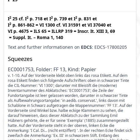
2
2
2
2
I
25
cf.
I
p. 718
et
I
p. 739
et
I
p. 831
et
2
I
p. 861-862
=
VI 1300
cf.
VI 31591
et
VI 37040
et
VI p. 4675
=
ILS 65
=
ILLRP 319
=
Inscr. It. XIII 3, 69
=
Suppl. It. – Roma 1, 140
Text and further informationen on
EDCS
: EDCS-17800205
Squeezes
EC0001753, Folder: FF 13, Kind: Papier
v. 1-10. Auf der Vorderseite klebt oben links das rosa Etikett. Auf dem
rosa Etikett finden sich folgende Aufschriften: oben in schwarzer Tinte
die CIL-Nummer: 'VI 1300'; darunter mit Bleistift die (moderne)
Inventarnummer des Abklatsches: 'EC0001753'; die Zeile der
Fundortangabe ist leer gelassen worden, darunter in schwarzer Tinte
als Aufbewahrungsortangabe: 'in aedib. conservat.', links davon mit
Schablone in Schwarz aufgetragen die Mappennummer: 'FF 13'. Auf der
Vorderseite sind Winkel bzw. halbe eckige Klammern zu sehen, die
darauf hinweisen, dass dieser Abklatsch zu der Sammlung Emil
Hübners gehörte, die er für seine 'Exempla' (1885) zusammengestellt
hatte. Auf der Vorderseite steht in der oberen, linken Ecke die
Anmerkung: 'I Cal. Di... (nicht entziffert) '. In der rechten Ecke findet sich
zweifach die Anmerkung: 'Ex. III' in schwarzem Stift. Entlang des