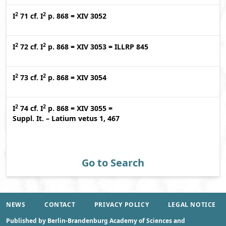
2
2
I
71
cf.
I
p. 868
=
XIV 3052
2
2
I
72
cf.
I
p. 868
=
XIV 3053
=
ILLRP 845
2
2
I
73
cf.
I
p. 868
=
XIV 3054
2
2
I
74
cf.
I
p. 868
=
XIV 3055
=
Suppl. It. – Latium vetus 1, 467
Go to Search
NEWS
CONTACT
PRIVACY POLICY
LEGAL NOTICE
Published by Berlin-Brandenburg Academy of Sciences and