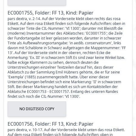
EC0001755, Folder: FF 13, Kind: Papier
pars dextra, v. 2-14. Auf der Vorderseite klebt oben rechts das rosa
Etikett. Auf dem rosa Etikett finden sich folgende Aufschriften: oben in
schwarzer Tinte die CIL-Nummer: 'VI 1300'; darunter mit Bleistift die
(moderne) Inventarnummer des Abklatsches: 'EC0001755'; die Zeile
der Fundortangabe ist leer gelassen worden, darunter in schwarzer
Tinte als Aufbewahrungsortangabe: 'in aedib. conservatorum', links
davon mit Schablone in Schwarz aufgetragen die Mappennummer: 'FF
13'. Auf der Vorderseite steht in der oberen, rechten Ecke die
Anmerkung: 'Ex. III' in schwarzem Stift Es sind zwar keine Winkel bzw.
halbe eckige Klammern zu sehen, dennoch deuten die
Unterstreichungen einzelner Textzeilen darauf hin, dass dieser
Abklatsch zu der Sammlung Emil Hübners gehörte, die er für seine
'Exempla' (1885) zusammengestellt hatte. Über einer dieser
Unterstreichungen befindet sich eine Markierung: 'II' in schwarzem
Stift. Bei dieser Markierung handelt es sich um Kontaktstellen der
Abklatsche EC0001753 - EC0001757. Entlang des unteren Randes
findet sich noch die CIL-Nummer: 'VI 1300'.
NO DIGITISED COPY
EC0001756, Folder: FF 13, Kind: Papier
pars dextra, v. 10-17. Auf der Vorderseite klebt unten das rosa Etikett.
Auf dem rosa Etikett finden sich folgende Aufschriften: oben in