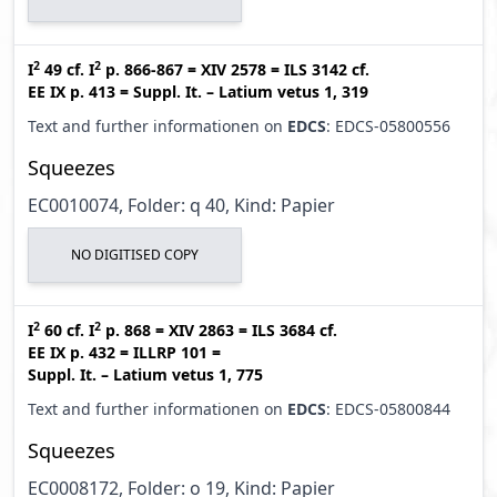
2
2
I
49
cf.
I
p. 866-867
=
XIV 2578
=
ILS 3142
cf.
EE IX p. 413
=
Suppl. It. – Latium vetus 1, 319
Text and further informationen on
EDCS
: EDCS-05800556
Squeezes
EC0010074, Folder: q 40, Kind: Papier
NO DIGITISED COPY
2
2
I
60
cf.
I
p. 868
=
XIV 2863
=
ILS 3684
cf.
EE IX p. 432
=
ILLRP 101
=
Suppl. It. – Latium vetus 1, 775
Text and further informationen on
EDCS
: EDCS-05800844
Squeezes
EC0008172, Folder: o 19, Kind: Papier