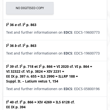
NO DIGITISED COPY
2
2
I
36
a
cf.
I
p. 863
Text and further informationen on
EDCS
: EDCS-19600773
2
2
I
36
b
cf.
I
p. 863
Text and further informationen on
EDCS
: EDCS-19600773
2
2
2
I
39
cf.
I
p. 718
et
I
p. 866
=
VI 2020
cf.
VI p. 864
=
VI 32322
cf.
VI p. 3824
=
XIV 2231
=
EE IX p. 397 n. 655
=
ILS 2990
=
ILLRP 188
=
Suppl. It. – Latium vetus 1, 154
Text and further informationen on
EDCS
: EDCS-05800196
2
2
I
40
cf.
I
p. 866
=
XIV 4269
=
ILS 6128
cf.
EE IX p. 394