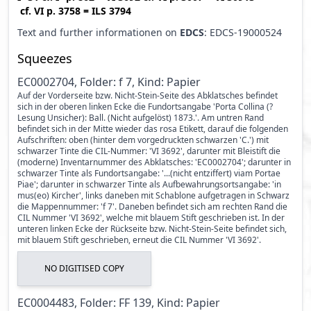
cf.
VI p. 3758
=
ILS 3794
Text and further informationen on
EDCS
: EDCS-19000524
Squeezes
EC0002704, Folder: f 7, Kind: Papier
Auf der Vorderseite bzw. Nicht-Stein-Seite des Abklatsches befindet
sich in der oberen linken Ecke die Fundortsangabe 'Porta Collina (?
Lesung Unsicher): Ball. (Nicht aufgelöst) 1873.'. Am untren Rand
befindet sich in der Mitte wieder das rosa Etikett, darauf die folgenden
Aufschriften: oben (hinter dem vorgedruckten schwarzen 'C.') mit
schwarzer Tinte die CIL-Nummer: 'VI 3692', darunter mit Bleistift die
(moderne) Inventarnummer des Abklatsches: 'EC0002704'; darunter in
schwarzer Tinte als Fundortsangabe: '...(nicht entziffert) viam Portae
Piae'; darunter in schwarzer Tinte als Aufbewahrungsortsangabe: 'in
mus(eo) Kircher', links daneben mit Schablone aufgetragen in Schwarz
die Mappennummer: 'f 7'. Daneben befindet sich am rechten Rand die
CIL Nummer 'VI 3692', welche mit blauem Stift geschrieben ist. In der
unteren linken Ecke der Rückseite bzw. Nicht-Stein-Seite befindet sich,
mit blauem Stift geschrieben, erneut die CIL Nummer 'VI 3692'.
NO DIGITISED COPY
EC0004483, Folder: FF 139, Kind: Papier