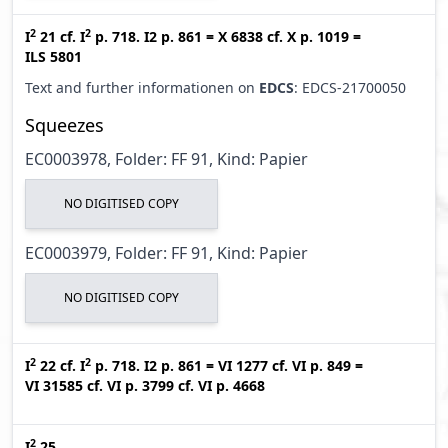
2
2
I
21
cf.
I
p. 718. I2 p. 861
=
X 6838
cf.
X p. 1019
=
ILS 5801
Text and further informationen on
EDCS
: EDCS-21700050
Squeezes
EC0003978, Folder: FF 91, Kind: Papier
NO DIGITISED COPY
EC0003979, Folder: FF 91, Kind: Papier
NO DIGITISED COPY
2
2
I
22
cf.
I
p. 718. I2 p. 861
=
VI 1277
cf.
VI p. 849
=
VI 31585
cf.
VI p. 3799
cf.
VI p. 4668
2
I
25