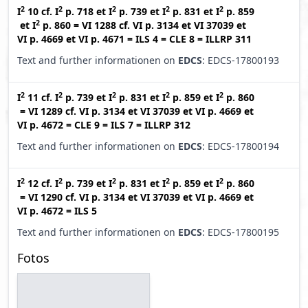
2
2
2
2
2
I
10
cf.
I
p. 718
et
I
p. 739
et
I
p. 831
et
I
p. 859
2
et
I
p. 860
=
VI 1288
cf.
VI p. 3134
et
VI 37039
et
VI p. 4669
et
VI p. 4671
=
ILS 4
=
CLE 8
=
ILLRP 311
Text and further informationen on
EDCS
: EDCS-17800193
2
2
2
2
2
I
11
cf.
I
p. 739
et
I
p. 831
et
I
p. 859
et
I
p. 860
=
VI 1289
cf.
VI p. 3134
et
VI 37039
et
VI p. 4669
et
VI p. 4672
=
CLE 9
=
ILS 7
=
ILLRP 312
Text and further informationen on
EDCS
: EDCS-17800194
2
2
2
2
2
I
12
cf.
I
p. 739
et
I
p. 831
et
I
p. 859
et
I
p. 860
=
VI 1290
cf.
VI p. 3134
et
VI 37039
et
VI p. 4669
et
VI p. 4672
=
ILS 5
Text and further informationen on
EDCS
: EDCS-17800195
Fotos