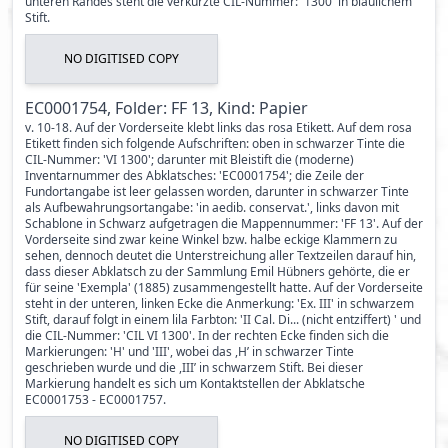
unteren Randes steht die verkürzte CIL-Nummer: '1300' in bläulichem
Stift.
NO DIGITISED COPY
EC0001754, Folder: FF 13, Kind: Papier
v. 10-18. Auf der Vorderseite klebt links das rosa Etikett. Auf dem rosa
Etikett finden sich folgende Aufschriften: oben in schwarzer Tinte die
CIL-Nummer: 'VI 1300'; darunter mit Bleistift die (moderne)
Inventarnummer des Abklatsches: 'EC0001754'; die Zeile der
Fundortangabe ist leer gelassen worden, darunter in schwarzer Tinte
als Aufbewahrungsortangabe: 'in aedib. conservat.', links davon mit
Schablone in Schwarz aufgetragen die Mappennummer: 'FF 13'. Auf der
Vorderseite sind zwar keine Winkel bzw. halbe eckige Klammern zu
sehen, dennoch deutet die Unterstreichung aller Textzeilen darauf hin,
dass dieser Abklatsch zu der Sammlung Emil Hübners gehörte, die er
für seine 'Exempla' (1885) zusammengestellt hatte. Auf der Vorderseite
steht in der unteren, linken Ecke die Anmerkung: 'Ex. III' in schwarzem
Stift, darauf folgt in einem lila Farbton: 'II Cal. Di... (nicht entziffert) ' und
die CIL-Nummer: 'CIL VI 1300'. In der rechten Ecke finden sich die
Markierungen: 'H' und 'III', wobei das ,H’ in schwarzer Tinte
geschrieben wurde und die ,III’ in schwarzem Stift. Bei dieser
Markierung handelt es sich um Kontaktstellen der Abklatsche
EC0001753 - EC0001757.
NO DIGITISED COPY