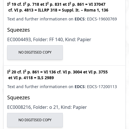
2
2
2
2
I
19
cf.
I
p. 718
et
I
p. 831
et
I
p. 861
=
VI 37047
cf.
VI p. 4813
=
ILLRP 318
=
Suppl. It. – Roma 1, 136
Text and further informationen on
EDCS
: EDCS-19600769
Squeezes
EC0004493, Folder: FF 140, Kind: Papier
NO DIGITISED COPY
2
2
I
20
cf.
I
p. 861
=
VI 136
cf.
VI p. 3004
et
VI p. 3755
et
VI p. 4118
=
ILS 2989
Text and further informationen on
EDCS
: EDCS-17200113
Squeezes
EC0008216, Folder: o 21, Kind: Papier
NO DIGITISED COPY