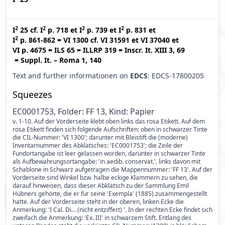
2
2
2
2
I
25
cf.
I
p. 718
et
I
p. 739
et
I
p. 831
et
2
I
p. 861-862
=
VI 1300
cf.
VI 31591
et
VI 37040
et
VI p. 4675
=
ILS 65
=
ILLRP 319
=
Inscr. It. XIII 3, 69
=
Suppl. It. – Roma 1, 140
Text and further informationen on
EDCS
: EDCS-17800205
Squeezes
EC0001753, Folder: FF 13, Kind: Papier
v. 1-10. Auf der Vorderseite klebt oben links das rosa Etikett. Auf dem
rosa Etikett finden sich folgende Aufschriften: oben in schwarzer Tinte
die CIL-Nummer: 'VI 1300'; darunter mit Bleistift die (moderne)
Inventarnummer des Abklatsches: 'EC0001753'; die Zeile der
Fundortangabe ist leer gelassen worden, darunter in schwarzer Tinte
als Aufbewahrungsortangabe: 'in aedib. conservat.', links davon mit
Schablone in Schwarz aufgetragen die Mappennummer: 'FF 13'. Auf der
Vorderseite sind Winkel bzw. halbe eckige Klammern zu sehen, die
darauf hinweisen, dass dieser Abklatsch zu der Sammlung Emil
Hübners gehörte, die er für seine 'Exempla' (1885) zusammengestellt
hatte. Auf der Vorderseite steht in der oberen, linken Ecke die
Anmerkung: 'I Cal. Di... (nicht entziffert) '. In der rechten Ecke findet sich
zweifach die Anmerkung: 'Ex. III' in schwarzem Stift. Entlang des