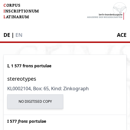
C
ORPUS
I
NSCRIPTIONUM
L
ATINARUM
DE
|
EN
ACE
I, 1 577 frons portulae
stereotypes
KL0002104
, Box: 65
, Kind: Zinkograph
NO DIGITISED COPY
I 577
frons
portulae