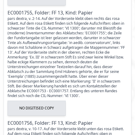
EC0001755, Folder: FF 13, Kind: Papier
pars dextra, v. 2-14. Auf der Vorderseite klebt oben rechts das rosa
Etikett. Auf dem rosa Etikett finden sich folgende Aufschriften: oben in
schwarzer Tinte die CIL-Nummer: 'VI 1300'; darunter mit Bleistift die
(moderne) Inventarnummer des Abklatsches: 'EC0001755'; die Zeile
der Fundortangabe ist leer gelassen worden, darunter in schwarzer
Tinte als Aufbewahrungsortangabe: 'in aedib. conservatorum', links
davon mit Schablone in Schwarz aufgetragen die Mappennummer: 'FF
13'. Auf der Vorderseite steht in der oberen, rechten Ecke die
Anmerkung: 'Ex. III' in schwarzem Stift Es sind zwar keine Winkel bzw.
halbe eckige Klammern zu sehen, dennoch deuten die
Unterstreichungen einzelner Textzeilen darauf hin, dass dieser
Abklatsch zu der Sammlung Emil Hübners gehörte, die er für seine
'Exempla' (1885) zusammengestellt hatte. Über einer dieser
Unterstreichungen befindet sich eine Markierung: 'II' in schwarzem
Stift. Bei dieser Markierung handelt es sich um Kontaktstellen der
Abklatsche EC0001753 - EC0001757. Entlang des unteren Randes
findet sich noch die CIL-Nummer: 'VI 1300'.
NO DIGITISED COPY
EC0001756, Folder: FF 13, Kind: Papier
pars dextra, v. 10-17. Auf der Vorderseite klebt unten das rosa Etikett.
Auf dem rosa Etikett finden sich folgende Aufschriften: oben in