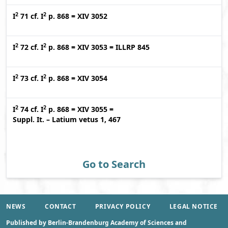
2
2
I
71
cf.
I
p. 868
=
XIV 3052
2
2
I
72
cf.
I
p. 868
=
XIV 3053
=
ILLRP 845
2
2
I
73
cf.
I
p. 868
=
XIV 3054
2
2
I
74
cf.
I
p. 868
=
XIV 3055
=
Suppl. It. – Latium vetus 1, 467
Go to Search
NEWS
CONTACT
PRIVACY POLICY
LEGAL NOTICE
Published by Berlin-Brandenburg Academy of Sciences and