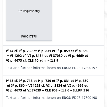
On Request only
PH0017378
2
2
2
2
2
I
14
cf.
I
p. 739
et
I
p. 831
et
I
p. 859
et
I
p. 860
=
VI 1292
cf.
VI p. 3134
et
VI 37039
et
VI p. 4669
et
VI p. 4673
cf.
CLE 10 adn.
=
ILS 9
Text and further informationen on
EDCS
: EDCS-17800197
2
2
2
2
2
I
15
cf.
I
p. 718
et
I
p. 739
et
I
p. 831
et
I
p. 859
2
et
I
p. 860
=
VI 1293
cf.
VI p. 3134
et
VI p. 4669
et
VI p. 4673
et
VI 37039
=
CLE 958
=
ILS 6
=
ILLRP 316
Text and further informationen on
EDCS
: EDCS-17800198