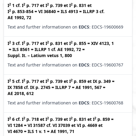
2
2
2
2
I
1
cf.
I
p. 717
et
I
p. 739
et
I
p. 831
et
2
I
p. 853-854
=
VI 36840
=
ILS 4913
=
ILLRP 3
cf.
AE 1992, 72
Text and further informationen on
EDCS
: EDCS-19600669
2
2
2
2
I
3
cf.
I
p. 717
et
I
p. 831
et
I
p. 855
=
XIV 4123, 1
=
ILS 8561
=
ILLRP 1
cf.
AE 1992, 72
=
Suppl. It. – Latium vetus 1, 800
Text and further informationen on
EDCS
: EDCS-19600767
2
2
2
2
I
5
cf.
I
p. 717
et
I
p. 739
et
I
p. 859
et
IX p. 349
=
IX 7858
cf.
IX p. 2745
=
ILLRP 7
=
AE 1991, 567
=
AE 2018, 612
Text and further informationen on
EDCS
: EDCS-19600768
2
2
2
2
2
I
6
cf.
I
p. 718
et
I
p. 739
et
I
p. 831
et
I
p. 859
=
VI 1284
=
VI 31587
cf.
VI 37039
et
VI p. 4669
et
VI 4670
=
ILS 1 v. 1
=
AE 1991, 71