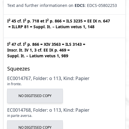
Text and further informationen on
EDCS
: EDCS-05802253
2
2
2
I
45
cf.
I
p. 718
et
I
p. 866
=
ILS 3235
=
EE IX n. 647
=
ILLRP 81
=
Suppl. It. – Latium vetus 1, 148
2
2
I
47
cf.
I
p. 866
=
XIV 3563
=
ILS 3143
=
Inscr. It. IV 1, 3
cf.
EE IX p. 469
=
Suppl. It. – Latium vetus 1, 989
Squeezes
EC0014767, Folder: o 113, Kind: Papier
in fronte.
NO DIGITISED COPY
EC0014768, Folder: o 113, Kind: Papier
in parte aversa.
NO DIGITISED COPY