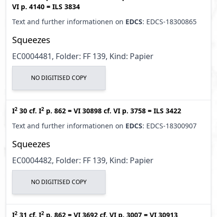
VI p. 4140
=
ILS 3834
Text and further informationen on
EDCS
: EDCS-18300865
Squeezes
EC0004481, Folder: FF 139, Kind: Papier
NO DIGITISED COPY
2
2
I
30
cf.
I
p. 862
=
VI 30898
cf.
VI p. 3758
=
ILS 3422
Text and further informationen on
EDCS
: EDCS-18300907
Squeezes
EC0004482, Folder: FF 139, Kind: Papier
NO DIGITISED COPY
2
2
I
31
cf.
I
p. 862
=
VI 3692
cf.
VI p. 3007
=
VI 30913