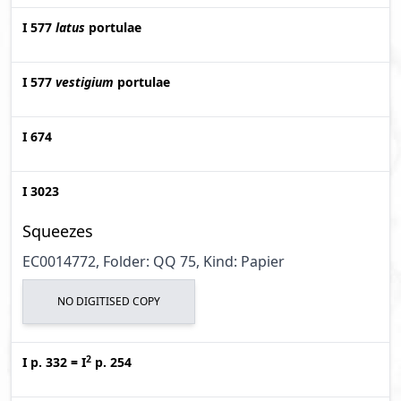
I 577
latus
portulae
I 577
vestigium
portulae
I 674
I 3023
Squeezes
EC0014772, Folder: QQ 75, Kind: Papier
NO DIGITISED COPY
2
I p. 332
=
I
p. 254