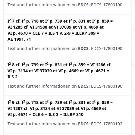
Text and further informationen on
EDCS
: EDCS-17800190
2
2
2
2
2
I
7
cf.
I
p. 718
et
I
p. 739
et
I
p. 831
et
I
p. 859
=
VI 1285
cf.
VI 31588
et
VI 37039
et
VI p. 4669
et
VI p. 4670
=
CLE 7
=
ILS 1 v. 2-9
=
ILLRP 309
=
AE 1991, 71
Text and further informationen on
EDCS
: EDCS-17800190
2
2
2
2
I
8
cf.
I
p. 739
et
I
p. 831
et
I
p. 859
=
VI 1286
cf.
VI p. 3134
et
VI 37039
et
VI p. 4669
et
VI p. 4671
=
ILS 2
Text and further informationen on
EDCS
: EDCS-17800190
2
2
2
2
2
I
9
cf.
I
p. 718
et
I
p. 739
et
I
p. 831
et
I
p. 859
=
VI 1287
cf.
VI p. 3134
et
VI 37039
et
VI p. 4669
et
VI p. 4671
=
CLE 6
=
ILS 3
=
ILLRP 310
Text and further informationen on
EDCS
: EDCS-17800192