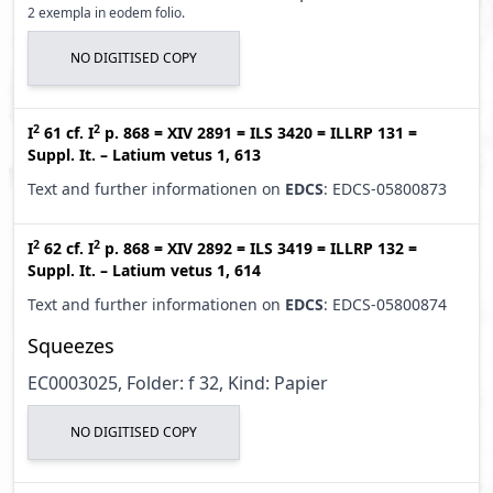
2 exempla in eodem folio.
NO DIGITISED COPY
2
2
I
61
cf.
I
p. 868
=
XIV 2891
=
ILS 3420
=
ILLRP 131
=
Suppl. It. – Latium vetus 1, 613
Text and further informationen on
EDCS
: EDCS-05800873
2
2
I
62
cf.
I
p. 868
=
XIV 2892
=
ILS 3419
=
ILLRP 132
=
Suppl. It. – Latium vetus 1, 614
Text and further informationen on
EDCS
: EDCS-05800874
Squeezes
EC0003025, Folder: f 32, Kind: Papier
NO DIGITISED COPY