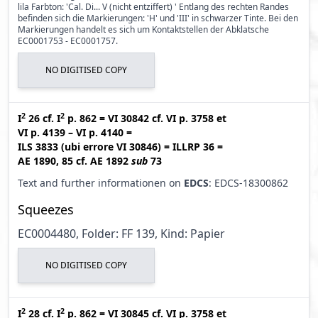
lila Farbton: 'Cal. Di... V (nicht entziffert) ' Entlang des rechten Randes
befinden sich die Markierungen: 'H' und 'III' in schwarzer Tinte. Bei den
Markierungen handelt es sich um Kontaktstellen der Abklatsche
EC0001753 - EC0001757.
NO DIGITISED COPY
2
2
I
26
cf.
I
p. 862
=
VI 30842
cf.
VI p. 3758
et
VI p. 4139 – VI p. 4140
=
ILS 3833 (ubi errore VI 30846
)
=
ILLRP 36
=
AE 1890, 85
cf.
AE 1892
sub
73
Text and further informationen on
EDCS
: EDCS-18300862
Squeezes
EC0004480, Folder: FF 139, Kind: Papier
NO DIGITISED COPY
2
2
I
28
cf.
I
p. 862
=
VI 30845
cf.
VI p. 3758
et