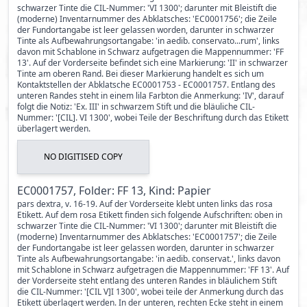
schwarzer Tinte die CIL-Nummer: 'VI 1300'; darunter mit Bleistift die
(moderne) Inventarnummer des Abklatsches: 'EC0001756'; die Zeile
der Fundortangabe ist leer gelassen worden, darunter in schwarzer
Tinte als Aufbewahrungsortangabe: 'in aedib. conservato...rum', links
davon mit Schablone in Schwarz aufgetragen die Mappennummer: 'FF
13'. Auf der Vorderseite befindet sich eine Markierung: 'II' in schwarzer
Tinte am oberen Rand. Bei dieser Markierung handelt es sich um
Kontaktstellen der Abklatsche EC0001753 - EC0001757. Entlang des
unteren Randes steht in einem lila Farbton die Anmerkung: 'IV', darauf
folgt die Notiz: 'Ex. III' in schwarzem Stift und die bläuliche CIL-
Nummer: '[CIL]. VI 1300', wobei Teile der Beschriftung durch das Etikett
überlagert werden.
NO DIGITISED COPY
EC0001757, Folder: FF 13, Kind: Papier
pars dextra, v. 16-19. Auf der Vorderseite klebt unten links das rosa
Etikett. Auf dem rosa Etikett finden sich folgende Aufschriften: oben in
schwarzer Tinte die CIL-Nummer: 'VI 1300'; darunter mit Bleistift die
(moderne) Inventarnummer des Abklatsches: 'EC0001757'; die Zeile
der Fundortangabe ist leer gelassen worden, darunter in schwarzer
Tinte als Aufbewahrungsortangabe: 'in aedib. conservat.', links davon
mit Schablone in Schwarz aufgetragen die Mappennummer: 'FF 13'. Auf
der Vorderseite steht entlang des unteren Randes in bläulichem Stift
die CIL-Nummer: '[CIL V]I 1300', wobei teile der Anmerkung durch das
Etikett überlagert werden. In der unteren, rechten Ecke steht in einem