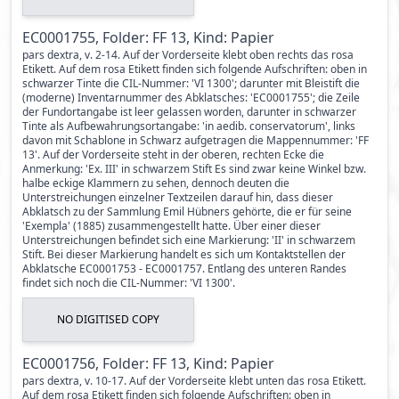
EC0001755, Folder: FF 13, Kind: Papier
pars dextra, v. 2-14. Auf der Vorderseite klebt oben rechts das rosa
Etikett. Auf dem rosa Etikett finden sich folgende Aufschriften: oben in
schwarzer Tinte die CIL-Nummer: 'VI 1300'; darunter mit Bleistift die
(moderne) Inventarnummer des Abklatsches: 'EC0001755'; die Zeile
der Fundortangabe ist leer gelassen worden, darunter in schwarzer
Tinte als Aufbewahrungsortangabe: 'in aedib. conservatorum', links
davon mit Schablone in Schwarz aufgetragen die Mappennummer: 'FF
13'. Auf der Vorderseite steht in der oberen, rechten Ecke die
Anmerkung: 'Ex. III' in schwarzem Stift Es sind zwar keine Winkel bzw.
halbe eckige Klammern zu sehen, dennoch deuten die
Unterstreichungen einzelner Textzeilen darauf hin, dass dieser
Abklatsch zu der Sammlung Emil Hübners gehörte, die er für seine
'Exempla' (1885) zusammengestellt hatte. Über einer dieser
Unterstreichungen befindet sich eine Markierung: 'II' in schwarzem
Stift. Bei dieser Markierung handelt es sich um Kontaktstellen der
Abklatsche EC0001753 - EC0001757. Entlang des unteren Randes
findet sich noch die CIL-Nummer: 'VI 1300'.
NO DIGITISED COPY
EC0001756, Folder: FF 13, Kind: Papier
pars dextra, v. 10-17. Auf der Vorderseite klebt unten das rosa Etikett.
Auf dem rosa Etikett finden sich folgende Aufschriften: oben in