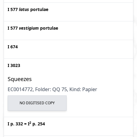
I 577
latus
portulae
I 577
vestigium
portulae
I 674
I 3023
Squeezes
EC0014772, Folder: QQ 75, Kind: Papier
NO DIGITISED COPY
2
I p. 332
=
I
p. 254