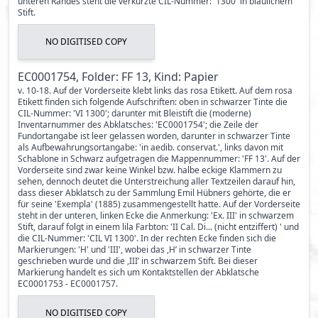
unteren Randes steht die verkürzte CIL-Nummer: '1300' in bläulichem
Stift.
NO DIGITISED COPY
EC0001754, Folder: FF 13, Kind: Papier
v. 10-18. Auf der Vorderseite klebt links das rosa Etikett. Auf dem rosa
Etikett finden sich folgende Aufschriften: oben in schwarzer Tinte die
CIL-Nummer: 'VI 1300'; darunter mit Bleistift die (moderne)
Inventarnummer des Abklatsches: 'EC0001754'; die Zeile der
Fundortangabe ist leer gelassen worden, darunter in schwarzer Tinte
als Aufbewahrungsortangabe: 'in aedib. conservat.', links davon mit
Schablone in Schwarz aufgetragen die Mappennummer: 'FF 13'. Auf der
Vorderseite sind zwar keine Winkel bzw. halbe eckige Klammern zu
sehen, dennoch deutet die Unterstreichung aller Textzeilen darauf hin,
dass dieser Abklatsch zu der Sammlung Emil Hübners gehörte, die er
für seine 'Exempla' (1885) zusammengestellt hatte. Auf der Vorderseite
steht in der unteren, linken Ecke die Anmerkung: 'Ex. III' in schwarzem
Stift, darauf folgt in einem lila Farbton: 'II Cal. Di... (nicht entziffert) ' und
die CIL-Nummer: 'CIL VI 1300'. In der rechten Ecke finden sich die
Markierungen: 'H' und 'III', wobei das ,H’ in schwarzer Tinte
geschrieben wurde und die ,III’ in schwarzem Stift. Bei dieser
Markierung handelt es sich um Kontaktstellen der Abklatsche
EC0001753 - EC0001757.
NO DIGITISED COPY