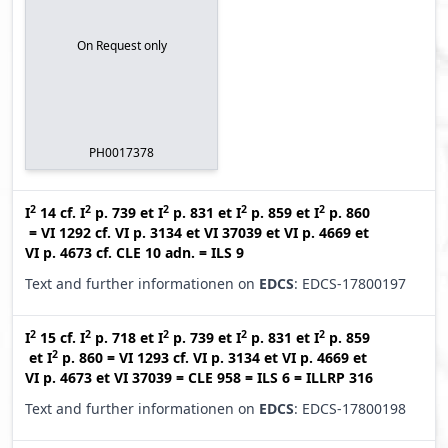
On Request only
PH0017378
2
2
2
2
2
I
14
cf.
I
p. 739
et
I
p. 831
et
I
p. 859
et
I
p. 860
=
VI 1292
cf.
VI p. 3134
et
VI 37039
et
VI p. 4669
et
VI p. 4673
cf.
CLE 10 adn.
=
ILS 9
Text and further informationen on
EDCS
: EDCS-17800197
2
2
2
2
2
I
15
cf.
I
p. 718
et
I
p. 739
et
I
p. 831
et
I
p. 859
2
et
I
p. 860
=
VI 1293
cf.
VI p. 3134
et
VI p. 4669
et
VI p. 4673
et
VI 37039
=
CLE 958
=
ILS 6
=
ILLRP 316
Text and further informationen on
EDCS
: EDCS-17800198