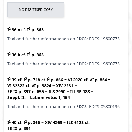
NO DIGITISED COPY
2
2
I
36
a
cf.
I
p. 863
Text and further informationen on
EDCS
: EDCS-19600773
2
2
I
36
b
cf.
I
p. 863
Text and further informationen on
EDCS
: EDCS-19600773
2
2
2
I
39
cf.
I
p. 718
et
I
p. 866
=
VI 2020
cf.
VI p. 864
=
VI 32322
cf.
VI p. 3824
=
XIV 2231
=
EE IX p. 397 n. 655
=
ILS 2990
=
ILLRP 188
=
Suppl. It. – Latium vetus 1, 154
Text and further informationen on
EDCS
: EDCS-05800196
2
2
I
40
cf.
I
p. 866
=
XIV 4269
=
ILS 6128
cf.
EE IX p. 394