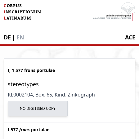
C
ORPUS
I
NSCRIPTIONUM
L
ATINARUM
DE
|
EN
ACE
I, 1 577 frons portulae
stereotypes
KL0002104
, Box: 65
, Kind: Zinkograph
NO DIGITISED COPY
I 577
frons
portulae