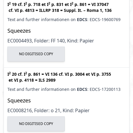
2
2
2
2
I
19
cf.
I
p. 718
et
I
p. 831
et
I
p. 861
=
VI 37047
cf.
VI p. 4813
=
ILLRP 318
=
Suppl. It. – Roma 1, 136
Text and further informationen on
EDCS
: EDCS-19600769
Squeezes
EC0004493, Folder: FF 140, Kind: Papier
NO DIGITISED COPY
2
2
I
20
cf.
I
p. 861
=
VI 136
cf.
VI p. 3004
et
VI p. 3755
et
VI p. 4118
=
ILS 2989
Text and further informationen on
EDCS
: EDCS-17200113
Squeezes
EC0008216, Folder: o 21, Kind: Papier
NO DIGITISED COPY