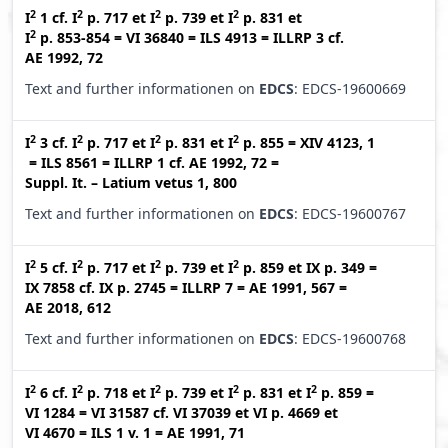
2
2
2
2
I
1
cf.
I
p. 717
et
I
p. 739
et
I
p. 831
et
2
I
p. 853-854
=
VI 36840
=
ILS 4913
=
ILLRP 3
cf.
AE 1992, 72
Text and further informationen on
EDCS
: EDCS-19600669
2
2
2
2
I
3
cf.
I
p. 717
et
I
p. 831
et
I
p. 855
=
XIV 4123, 1
=
ILS 8561
=
ILLRP 1
cf.
AE 1992, 72
=
Suppl. It. – Latium vetus 1, 800
Text and further informationen on
EDCS
: EDCS-19600767
2
2
2
2
I
5
cf.
I
p. 717
et
I
p. 739
et
I
p. 859
et
IX p. 349
=
IX 7858
cf.
IX p. 2745
=
ILLRP 7
=
AE 1991, 567
=
AE 2018, 612
Text and further informationen on
EDCS
: EDCS-19600768
2
2
2
2
2
I
6
cf.
I
p. 718
et
I
p. 739
et
I
p. 831
et
I
p. 859
=
VI 1284
=
VI 31587
cf.
VI 37039
et
VI p. 4669
et
VI 4670
=
ILS 1 v. 1
=
AE 1991, 71