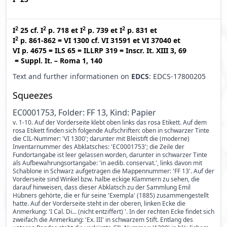
2
2
2
2
I
25
cf.
I
p. 718
et
I
p. 739
et
I
p. 831
et
2
I
p. 861-862
=
VI 1300
cf.
VI 31591
et
VI 37040
et
VI p. 4675
=
ILS 65
=
ILLRP 319
=
Inscr. It. XIII 3, 69
=
Suppl. It. – Roma 1, 140
Text and further informationen on
EDCS
: EDCS-17800205
Squeezes
EC0001753, Folder: FF 13, Kind: Papier
v. 1-10. Auf der Vorderseite klebt oben links das rosa Etikett. Auf dem
rosa Etikett finden sich folgende Aufschriften: oben in schwarzer Tinte
die CIL-Nummer: 'VI 1300'; darunter mit Bleistift die (moderne)
Inventarnummer des Abklatsches: 'EC0001753'; die Zeile der
Fundortangabe ist leer gelassen worden, darunter in schwarzer Tinte
als Aufbewahrungsortangabe: 'in aedib. conservat.', links davon mit
Schablone in Schwarz aufgetragen die Mappennummer: 'FF 13'. Auf der
Vorderseite sind Winkel bzw. halbe eckige Klammern zu sehen, die
darauf hinweisen, dass dieser Abklatsch zu der Sammlung Emil
Hübners gehörte, die er für seine 'Exempla' (1885) zusammengestellt
hatte. Auf der Vorderseite steht in der oberen, linken Ecke die
Anmerkung: 'I Cal. Di... (nicht entziffert) '. In der rechten Ecke findet sich
zweifach die Anmerkung: 'Ex. III' in schwarzem Stift. Entlang des