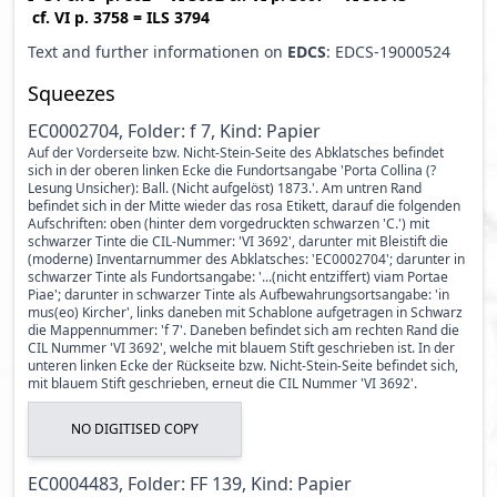
cf.
VI p. 3758
=
ILS 3794
Text and further informationen on
EDCS
: EDCS-19000524
Squeezes
EC0002704, Folder: f 7, Kind: Papier
Auf der Vorderseite bzw. Nicht-Stein-Seite des Abklatsches befindet
sich in der oberen linken Ecke die Fundortsangabe 'Porta Collina (?
Lesung Unsicher): Ball. (Nicht aufgelöst) 1873.'. Am untren Rand
befindet sich in der Mitte wieder das rosa Etikett, darauf die folgenden
Aufschriften: oben (hinter dem vorgedruckten schwarzen 'C.') mit
schwarzer Tinte die CIL-Nummer: 'VI 3692', darunter mit Bleistift die
(moderne) Inventarnummer des Abklatsches: 'EC0002704'; darunter in
schwarzer Tinte als Fundortsangabe: '...(nicht entziffert) viam Portae
Piae'; darunter in schwarzer Tinte als Aufbewahrungsortsangabe: 'in
mus(eo) Kircher', links daneben mit Schablone aufgetragen in Schwarz
die Mappennummer: 'f 7'. Daneben befindet sich am rechten Rand die
CIL Nummer 'VI 3692', welche mit blauem Stift geschrieben ist. In der
unteren linken Ecke der Rückseite bzw. Nicht-Stein-Seite befindet sich,
mit blauem Stift geschrieben, erneut die CIL Nummer 'VI 3692'.
NO DIGITISED COPY
EC0004483, Folder: FF 139, Kind: Papier