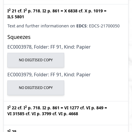
2
2
I
21
cf.
I
p. 718. I2 p. 861
=
X 6838
cf.
X p. 1019
=
ILS 5801
Text and further informationen on
EDCS
: EDCS-21700050
Squeezes
EC0003978, Folder: FF 91, Kind: Papier
NO DIGITISED COPY
EC0003979, Folder: FF 91, Kind: Papier
NO DIGITISED COPY
2
2
I
22
cf.
I
p. 718. I2 p. 861
=
VI 1277
cf.
VI p. 849
=
VI 31585
cf.
VI p. 3799
cf.
VI p. 4668
2
I
25