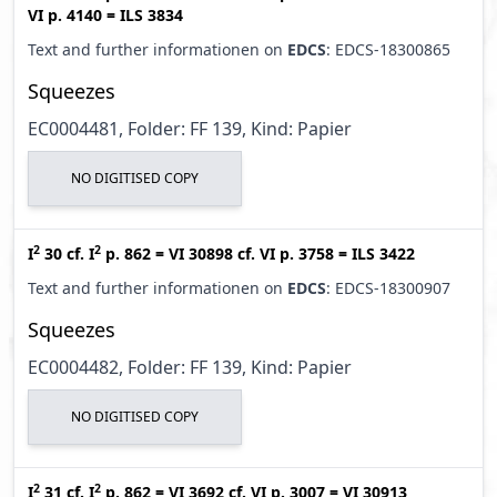
VI p. 4140
=
ILS 3834
Text and further informationen on
EDCS
: EDCS-18300865
Squeezes
EC0004481, Folder: FF 139, Kind: Papier
NO DIGITISED COPY
2
2
I
30
cf.
I
p. 862
=
VI 30898
cf.
VI p. 3758
=
ILS 3422
Text and further informationen on
EDCS
: EDCS-18300907
Squeezes
EC0004482, Folder: FF 139, Kind: Papier
NO DIGITISED COPY
2
2
I
31
cf.
I
p. 862
=
VI 3692
cf.
VI p. 3007
=
VI 30913