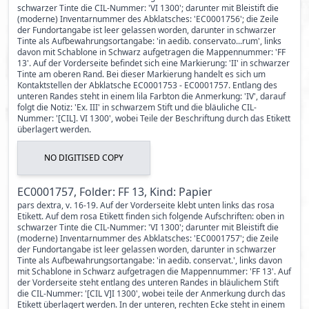
schwarzer Tinte die CIL-Nummer: 'VI 1300'; darunter mit Bleistift die
(moderne) Inventarnummer des Abklatsches: 'EC0001756'; die Zeile
der Fundortangabe ist leer gelassen worden, darunter in schwarzer
Tinte als Aufbewahrungsortangabe: 'in aedib. conservato...rum', links
davon mit Schablone in Schwarz aufgetragen die Mappennummer: 'FF
13'. Auf der Vorderseite befindet sich eine Markierung: 'II' in schwarzer
Tinte am oberen Rand. Bei dieser Markierung handelt es sich um
Kontaktstellen der Abklatsche EC0001753 - EC0001757. Entlang des
unteren Randes steht in einem lila Farbton die Anmerkung: 'IV', darauf
folgt die Notiz: 'Ex. III' in schwarzem Stift und die bläuliche CIL-
Nummer: '[CIL]. VI 1300', wobei Teile der Beschriftung durch das Etikett
überlagert werden.
NO DIGITISED COPY
EC0001757, Folder: FF 13, Kind: Papier
pars dextra, v. 16-19. Auf der Vorderseite klebt unten links das rosa
Etikett. Auf dem rosa Etikett finden sich folgende Aufschriften: oben in
schwarzer Tinte die CIL-Nummer: 'VI 1300'; darunter mit Bleistift die
(moderne) Inventarnummer des Abklatsches: 'EC0001757'; die Zeile
der Fundortangabe ist leer gelassen worden, darunter in schwarzer
Tinte als Aufbewahrungsortangabe: 'in aedib. conservat.', links davon
mit Schablone in Schwarz aufgetragen die Mappennummer: 'FF 13'. Auf
der Vorderseite steht entlang des unteren Randes in bläulichem Stift
die CIL-Nummer: '[CIL V]I 1300', wobei teile der Anmerkung durch das
Etikett überlagert werden. In der unteren, rechten Ecke steht in einem