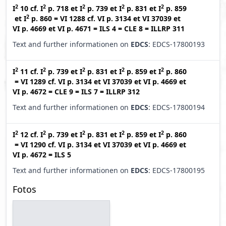
2
2
2
2
2
I
10
cf.
I
p. 718
et
I
p. 739
et
I
p. 831
et
I
p. 859
2
et
I
p. 860
=
VI 1288
cf.
VI p. 3134
et
VI 37039
et
VI p. 4669
et
VI p. 4671
=
ILS 4
=
CLE 8
=
ILLRP 311
Text and further informationen on
EDCS
: EDCS-17800193
2
2
2
2
2
I
11
cf.
I
p. 739
et
I
p. 831
et
I
p. 859
et
I
p. 860
=
VI 1289
cf.
VI p. 3134
et
VI 37039
et
VI p. 4669
et
VI p. 4672
=
CLE 9
=
ILS 7
=
ILLRP 312
Text and further informationen on
EDCS
: EDCS-17800194
2
2
2
2
2
I
12
cf.
I
p. 739
et
I
p. 831
et
I
p. 859
et
I
p. 860
=
VI 1290
cf.
VI p. 3134
et
VI 37039
et
VI p. 4669
et
VI p. 4672
=
ILS 5
Text and further informationen on
EDCS
: EDCS-17800195
Fotos