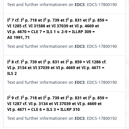
Text and further informationen on
EDCS
: EDCS-17800190
2
2
2
2
2
I
7
cf.
I
p. 718
et
I
p. 739
et
I
p. 831
et
I
p. 859
=
VI 1285
cf.
VI 31588
et
VI 37039
et
VI p. 4669
et
VI p. 4670
=
CLE 7
=
ILS 1 v. 2-9
=
ILLRP 309
=
AE 1991, 71
Text and further informationen on
EDCS
: EDCS-17800190
2
2
2
2
I
8
cf.
I
p. 739
et
I
p. 831
et
I
p. 859
=
VI 1286
cf.
VI p. 3134
et
VI 37039
et
VI p. 4669
et
VI p. 4671
=
ILS 2
Text and further informationen on
EDCS
: EDCS-17800190
2
2
2
2
2
I
9
cf.
I
p. 718
et
I
p. 739
et
I
p. 831
et
I
p. 859
=
VI 1287
cf.
VI p. 3134
et
VI 37039
et
VI p. 4669
et
VI p. 4671
=
CLE 6
=
ILS 3
=
ILLRP 310
Text and further informationen on
EDCS
: EDCS-17800192