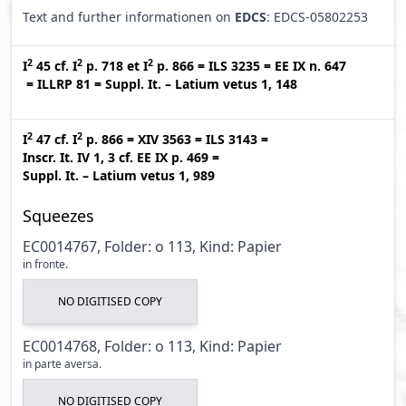
Text and further informationen on
EDCS
: EDCS-05802253
2
2
2
I
45
cf.
I
p. 718
et
I
p. 866
=
ILS 3235
=
EE IX n. 647
=
ILLRP 81
=
Suppl. It. – Latium vetus 1, 148
2
2
I
47
cf.
I
p. 866
=
XIV 3563
=
ILS 3143
=
Inscr. It. IV 1, 3
cf.
EE IX p. 469
=
Suppl. It. – Latium vetus 1, 989
Squeezes
EC0014767, Folder: o 113, Kind: Papier
in fronte.
NO DIGITISED COPY
EC0014768, Folder: o 113, Kind: Papier
in parte aversa.
NO DIGITISED COPY