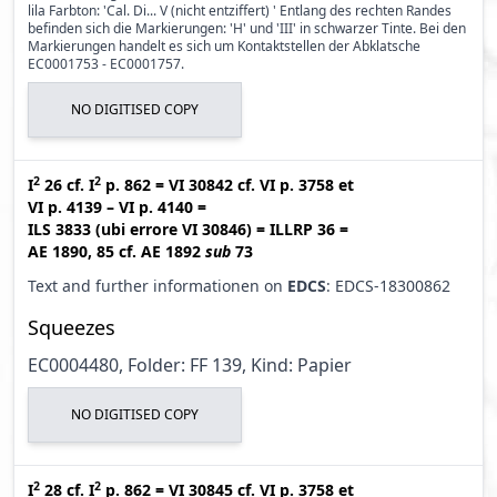
lila Farbton: 'Cal. Di... V (nicht entziffert) ' Entlang des rechten Randes
befinden sich die Markierungen: 'H' und 'III' in schwarzer Tinte. Bei den
Markierungen handelt es sich um Kontaktstellen der Abklatsche
EC0001753 - EC0001757.
NO DIGITISED COPY
2
2
I
26
cf.
I
p. 862
=
VI 30842
cf.
VI p. 3758
et
VI p. 4139 – VI p. 4140
=
ILS 3833 (ubi errore VI 30846
)
=
ILLRP 36
=
AE 1890, 85
cf.
AE 1892
sub
73
Text and further informationen on
EDCS
: EDCS-18300862
Squeezes
EC0004480, Folder: FF 139, Kind: Papier
NO DIGITISED COPY
2
2
I
28
cf.
I
p. 862
=
VI 30845
cf.
VI p. 3758
et