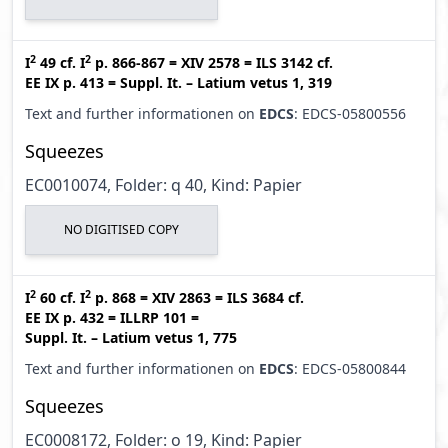
2
2
I
49
cf.
I
p. 866-867
=
XIV 2578
=
ILS 3142
cf.
EE IX p. 413
=
Suppl. It. – Latium vetus 1, 319
Text and further informationen on
EDCS
: EDCS-05800556
Squeezes
EC0010074, Folder: q 40, Kind: Papier
NO DIGITISED COPY
2
2
I
60
cf.
I
p. 868
=
XIV 2863
=
ILS 3684
cf.
EE IX p. 432
=
ILLRP 101
=
Suppl. It. – Latium vetus 1, 775
Text and further informationen on
EDCS
: EDCS-05800844
Squeezes
EC0008172, Folder: o 19, Kind: Papier