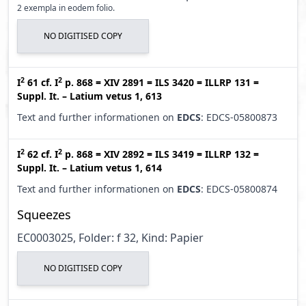
2 exempla in eodem folio.
NO DIGITISED COPY
2
2
I
61
cf.
I
p. 868
=
XIV 2891
=
ILS 3420
=
ILLRP 131
=
Suppl. It. – Latium vetus 1, 613
Text and further informationen on
EDCS
: EDCS-05800873
2
2
I
62
cf.
I
p. 868
=
XIV 2892
=
ILS 3419
=
ILLRP 132
=
Suppl. It. – Latium vetus 1, 614
Text and further informationen on
EDCS
: EDCS-05800874
Squeezes
EC0003025, Folder: f 32, Kind: Papier
NO DIGITISED COPY