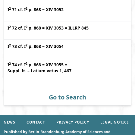
2
2
I
71
cf.
I
p. 868
=
XIV 3052
2
2
I
72
cf.
I
p. 868
=
XIV 3053
=
ILLRP 845
2
2
I
73
cf.
I
p. 868
=
XIV 3054
2
2
I
74
cf.
I
p. 868
=
XIV 3055
=
Suppl. It. – Latium vetus 1, 467
Go to Search
NEWS
CONTACT
PRIVACY POLICY
LEGAL NOTICE
Published by Berlin-Brandenburg Academy of Sciences and