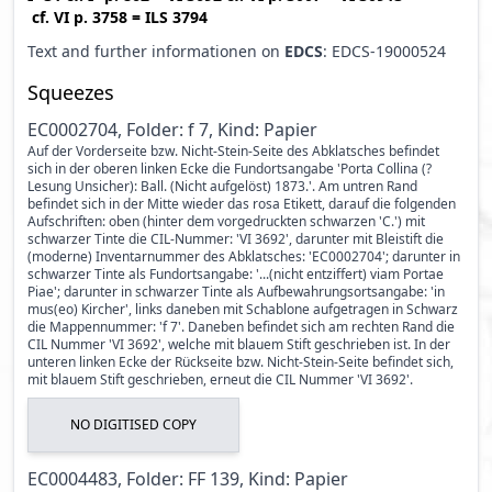
cf.
VI p. 3758
=
ILS 3794
Text and further informationen on
EDCS
: EDCS-19000524
Squeezes
EC0002704, Folder: f 7, Kind: Papier
Auf der Vorderseite bzw. Nicht-Stein-Seite des Abklatsches befindet
sich in der oberen linken Ecke die Fundortsangabe 'Porta Collina (?
Lesung Unsicher): Ball. (Nicht aufgelöst) 1873.'. Am untren Rand
befindet sich in der Mitte wieder das rosa Etikett, darauf die folgenden
Aufschriften: oben (hinter dem vorgedruckten schwarzen 'C.') mit
schwarzer Tinte die CIL-Nummer: 'VI 3692', darunter mit Bleistift die
(moderne) Inventarnummer des Abklatsches: 'EC0002704'; darunter in
schwarzer Tinte als Fundortsangabe: '...(nicht entziffert) viam Portae
Piae'; darunter in schwarzer Tinte als Aufbewahrungsortsangabe: 'in
mus(eo) Kircher', links daneben mit Schablone aufgetragen in Schwarz
die Mappennummer: 'f 7'. Daneben befindet sich am rechten Rand die
CIL Nummer 'VI 3692', welche mit blauem Stift geschrieben ist. In der
unteren linken Ecke der Rückseite bzw. Nicht-Stein-Seite befindet sich,
mit blauem Stift geschrieben, erneut die CIL Nummer 'VI 3692'.
NO DIGITISED COPY
EC0004483, Folder: FF 139, Kind: Papier