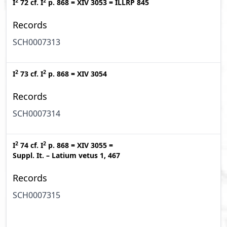
2
2
I
72
cf.
I
p. 868
=
XIV 3053
=
ILLRP 845
Records
SCH0007313
2
2
I
73
cf.
I
p. 868
=
XIV 3054
Records
SCH0007314
2
2
I
74
cf.
I
p. 868
=
XIV 3055
=
Suppl. It. – Latium vetus 1, 467
Records
SCH0007315