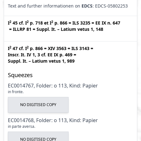
Text and further informationen on
EDCS
: EDCS-05802253
2
2
2
I
45
cf.
I
p. 718
et
I
p. 866
=
ILS 3235
=
EE IX n. 647
=
ILLRP 81
=
Suppl. It. – Latium vetus 1, 148
2
2
I
47
cf.
I
p. 866
=
XIV 3563
=
ILS 3143
=
Inscr. It. IV 1, 3
cf.
EE IX p. 469
=
Suppl. It. – Latium vetus 1, 989
Squeezes
EC0014767, Folder: o 113, Kind: Papier
in fronte.
NO DIGITISED COPY
EC0014768, Folder: o 113, Kind: Papier
in parte aversa.
NO DIGITISED COPY