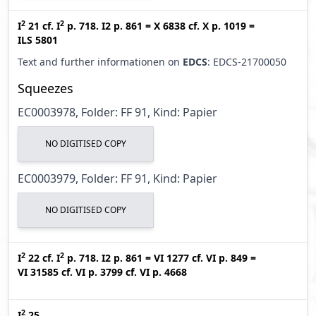
2
2
I
21
cf.
I
p. 718. I2 p. 861
=
X 6838
cf.
X p. 1019
=
ILS 5801
Text and further informationen on
EDCS
: EDCS-21700050
Squeezes
EC0003978, Folder: FF 91, Kind: Papier
NO DIGITISED COPY
EC0003979, Folder: FF 91, Kind: Papier
NO DIGITISED COPY
2
2
I
22
cf.
I
p. 718. I2 p. 861
=
VI 1277
cf.
VI p. 849
=
VI 31585
cf.
VI p. 3799
cf.
VI p. 4668
2
I
25