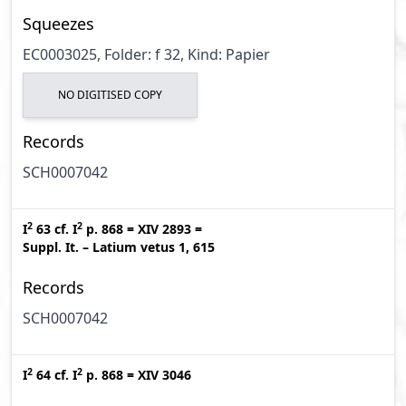
Squeezes
EC0003025, Folder: f 32, Kind: Papier
NO DIGITISED COPY
Records
SCH0007042
2
2
I
63
cf.
I
p. 868
=
XIV 2893
=
Suppl. It. – Latium vetus 1, 615
Records
SCH0007042
2
2
I
64
cf.
I
p. 868
=
XIV 3046