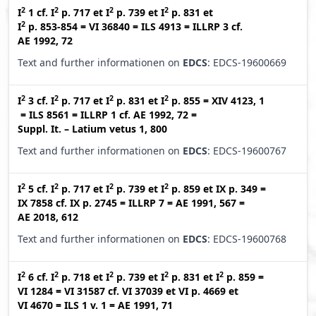
2
2
2
2
I
1
cf.
I
p. 717
et
I
p. 739
et
I
p. 831
et
2
I
p. 853-854
=
VI 36840
=
ILS 4913
=
ILLRP 3
cf.
AE 1992, 72
Text and further informationen on
EDCS
: EDCS-19600669
2
2
2
2
I
3
cf.
I
p. 717
et
I
p. 831
et
I
p. 855
=
XIV 4123, 1
=
ILS 8561
=
ILLRP 1
cf.
AE 1992, 72
=
Suppl. It. – Latium vetus 1, 800
Text and further informationen on
EDCS
: EDCS-19600767
2
2
2
2
I
5
cf.
I
p. 717
et
I
p. 739
et
I
p. 859
et
IX p. 349
=
IX 7858
cf.
IX p. 2745
=
ILLRP 7
=
AE 1991, 567
=
AE 2018, 612
Text and further informationen on
EDCS
: EDCS-19600768
2
2
2
2
2
I
6
cf.
I
p. 718
et
I
p. 739
et
I
p. 831
et
I
p. 859
=
VI 1284
=
VI 31587
cf.
VI 37039
et
VI p. 4669
et
VI 4670
=
ILS 1 v. 1
=
AE 1991, 71