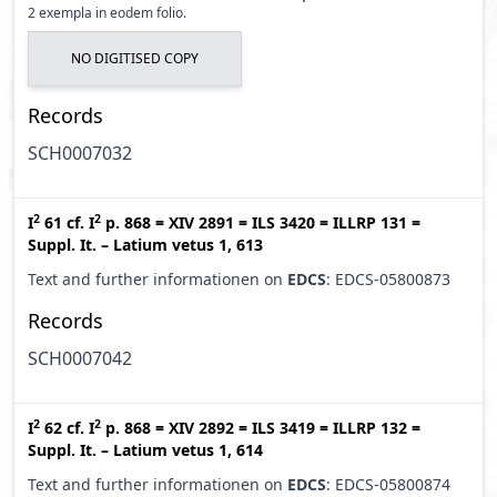
2 exempla in eodem folio.
NO DIGITISED COPY
Records
SCH0007032
2
2
I
61
cf.
I
p. 868
=
XIV 2891
=
ILS 3420
=
ILLRP 131
=
Suppl. It. – Latium vetus 1, 613
Text and further informationen on
EDCS
: EDCS-05800873
Records
SCH0007042
2
2
I
62
cf.
I
p. 868
=
XIV 2892
=
ILS 3419
=
ILLRP 132
=
Suppl. It. – Latium vetus 1, 614
Text and further informationen on
EDCS
: EDCS-05800874