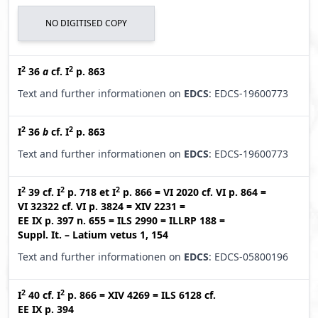
NO DIGITISED COPY
2
2
I
36
a
cf.
I
p. 863
Text and further informationen on
EDCS
: EDCS-19600773
2
2
I
36
b
cf.
I
p. 863
Text and further informationen on
EDCS
: EDCS-19600773
2
2
2
I
39
cf.
I
p. 718
et
I
p. 866
=
VI 2020
cf.
VI p. 864
=
VI 32322
cf.
VI p. 3824
=
XIV 2231
=
EE IX p. 397 n. 655
=
ILS 2990
=
ILLRP 188
=
Suppl. It. – Latium vetus 1, 154
Text and further informationen on
EDCS
: EDCS-05800196
2
2
I
40
cf.
I
p. 866
=
XIV 4269
=
ILS 6128
cf.
EE IX p. 394