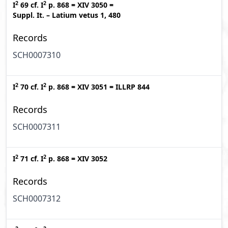
2
2
I
69
cf.
I
p. 868
=
XIV 3050
=
Suppl. It. – Latium vetus 1, 480
Records
SCH0007310
2
2
I
70
cf.
I
p. 868
=
XIV 3051
=
ILLRP 844
Records
SCH0007311
2
2
I
71
cf.
I
p. 868
=
XIV 3052
Records
SCH0007312