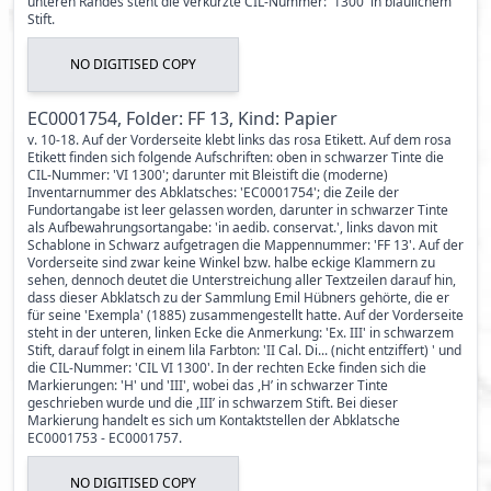
unteren Randes steht die verkürzte CIL-Nummer: '1300' in bläulichem
Stift.
NO DIGITISED COPY
EC0001754, Folder: FF 13, Kind: Papier
v. 10-18. Auf der Vorderseite klebt links das rosa Etikett. Auf dem rosa
Etikett finden sich folgende Aufschriften: oben in schwarzer Tinte die
CIL-Nummer: 'VI 1300'; darunter mit Bleistift die (moderne)
Inventarnummer des Abklatsches: 'EC0001754'; die Zeile der
Fundortangabe ist leer gelassen worden, darunter in schwarzer Tinte
als Aufbewahrungsortangabe: 'in aedib. conservat.', links davon mit
Schablone in Schwarz aufgetragen die Mappennummer: 'FF 13'. Auf der
Vorderseite sind zwar keine Winkel bzw. halbe eckige Klammern zu
sehen, dennoch deutet die Unterstreichung aller Textzeilen darauf hin,
dass dieser Abklatsch zu der Sammlung Emil Hübners gehörte, die er
für seine 'Exempla' (1885) zusammengestellt hatte. Auf der Vorderseite
steht in der unteren, linken Ecke die Anmerkung: 'Ex. III' in schwarzem
Stift, darauf folgt in einem lila Farbton: 'II Cal. Di... (nicht entziffert) ' und
die CIL-Nummer: 'CIL VI 1300'. In der rechten Ecke finden sich die
Markierungen: 'H' und 'III', wobei das ,H’ in schwarzer Tinte
geschrieben wurde und die ,III’ in schwarzem Stift. Bei dieser
Markierung handelt es sich um Kontaktstellen der Abklatsche
EC0001753 - EC0001757.
NO DIGITISED COPY