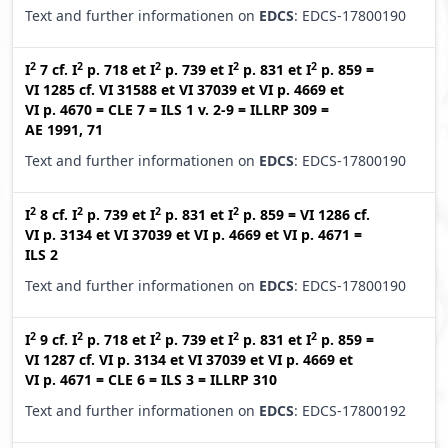
Text and further informationen on
EDCS
: EDCS-17800190
2
2
2
2
2
I
7
cf.
I
p. 718
et
I
p. 739
et
I
p. 831
et
I
p. 859
=
VI 1285
cf.
VI 31588
et
VI 37039
et
VI p. 4669
et
VI p. 4670
=
CLE 7
=
ILS 1 v. 2-9
=
ILLRP 309
=
AE 1991, 71
Text and further informationen on
EDCS
: EDCS-17800190
2
2
2
2
I
8
cf.
I
p. 739
et
I
p. 831
et
I
p. 859
=
VI 1286
cf.
VI p. 3134
et
VI 37039
et
VI p. 4669
et
VI p. 4671
=
ILS 2
Text and further informationen on
EDCS
: EDCS-17800190
2
2
2
2
2
I
9
cf.
I
p. 718
et
I
p. 739
et
I
p. 831
et
I
p. 859
=
VI 1287
cf.
VI p. 3134
et
VI 37039
et
VI p. 4669
et
VI p. 4671
=
CLE 6
=
ILS 3
=
ILLRP 310
Text and further informationen on
EDCS
: EDCS-17800192