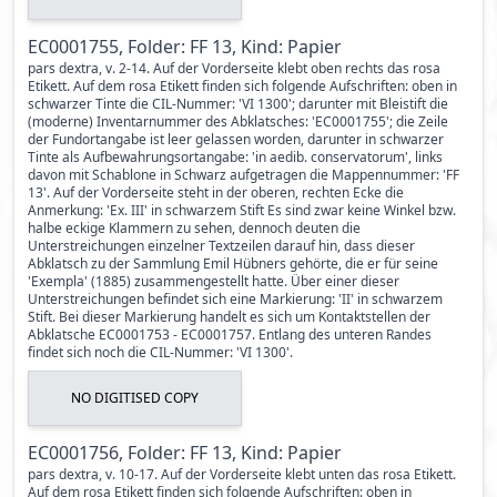
EC0001755, Folder: FF 13, Kind: Papier
pars dextra, v. 2-14. Auf der Vorderseite klebt oben rechts das rosa
Etikett. Auf dem rosa Etikett finden sich folgende Aufschriften: oben in
schwarzer Tinte die CIL-Nummer: 'VI 1300'; darunter mit Bleistift die
(moderne) Inventarnummer des Abklatsches: 'EC0001755'; die Zeile
der Fundortangabe ist leer gelassen worden, darunter in schwarzer
Tinte als Aufbewahrungsortangabe: 'in aedib. conservatorum', links
davon mit Schablone in Schwarz aufgetragen die Mappennummer: 'FF
13'. Auf der Vorderseite steht in der oberen, rechten Ecke die
Anmerkung: 'Ex. III' in schwarzem Stift Es sind zwar keine Winkel bzw.
halbe eckige Klammern zu sehen, dennoch deuten die
Unterstreichungen einzelner Textzeilen darauf hin, dass dieser
Abklatsch zu der Sammlung Emil Hübners gehörte, die er für seine
'Exempla' (1885) zusammengestellt hatte. Über einer dieser
Unterstreichungen befindet sich eine Markierung: 'II' in schwarzem
Stift. Bei dieser Markierung handelt es sich um Kontaktstellen der
Abklatsche EC0001753 - EC0001757. Entlang des unteren Randes
findet sich noch die CIL-Nummer: 'VI 1300'.
NO DIGITISED COPY
EC0001756, Folder: FF 13, Kind: Papier
pars dextra, v. 10-17. Auf der Vorderseite klebt unten das rosa Etikett.
Auf dem rosa Etikett finden sich folgende Aufschriften: oben in