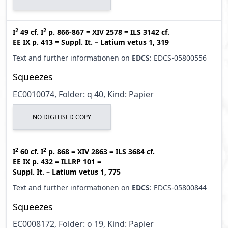
2
2
I
49
cf.
I
p. 866-867
=
XIV 2578
=
ILS 3142
cf.
EE IX p. 413
=
Suppl. It. – Latium vetus 1, 319
Text and further informationen on
EDCS
: EDCS-05800556
Squeezes
EC0010074, Folder: q 40, Kind: Papier
NO DIGITISED COPY
2
2
I
60
cf.
I
p. 868
=
XIV 2863
=
ILS 3684
cf.
EE IX p. 432
=
ILLRP 101
=
Suppl. It. – Latium vetus 1, 775
Text and further informationen on
EDCS
: EDCS-05800844
Squeezes
EC0008172, Folder: o 19, Kind: Papier