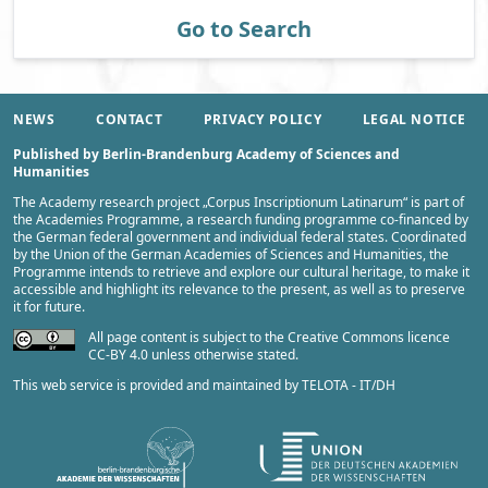
Go to Search
NEWS
CONTACT
PRIVACY POLICY
LEGAL NOTICE
Published by Berlin-Brandenburg Academy of Sciences and
Humanities
The Academy research project „
Corpus Inscriptionum Latinarum
“ is part of
the
Academies Programme
, a research funding programme co-financed by
the German federal government and individual federal states. Coordinated
by the
Union of the German Academies of Sciences and Humanities
, the
Programme intends to retrieve and explore our cultural heritage, to make it
accessible and highlight its relevance to the present, as well as to preserve
it for future.
All page content is subject to the Creative Commons licence
CC-BY 4.0 unless otherwise stated.
This web service is provided and maintained by
TELOTA - IT/DH