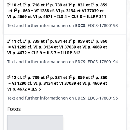
2
2
2
2
2
I
10
cf.
I
p. 718
et
I
p. 739
et
I
p. 831
et
I
p. 859
2
et
I
p. 860
=
VI 1288
cf.
VI p. 3134
et
VI 37039
et
VI p. 4669
et
VI p. 4671
=
ILS 4
=
CLE 8
=
ILLRP 311
Text and further informationen on
EDCS
: EDCS-17800193
2
2
2
2
2
I
11
cf.
I
p. 739
et
I
p. 831
et
I
p. 859
et
I
p. 860
=
VI 1289
cf.
VI p. 3134
et
VI 37039
et
VI p. 4669
et
VI p. 4672
=
CLE 9
=
ILS 7
=
ILLRP 312
Text and further informationen on
EDCS
: EDCS-17800194
2
2
2
2
2
I
12
cf.
I
p. 739
et
I
p. 831
et
I
p. 859
et
I
p. 860
=
VI 1290
cf.
VI p. 3134
et
VI 37039
et
VI p. 4669
et
VI p. 4672
=
ILS 5
Text and further informationen on
EDCS
: EDCS-17800195
Fotos