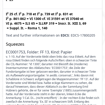
2
2
2
2
I
25
cf.
I
p. 718
et
I
p. 739
et
I
p. 831
et
2
I
p. 861-862
=
VI 1300
cf.
VI 31591
et
VI 37040
et
VI p. 4675
=
ILS 65
=
ILLRP 319
=
Inscr. It. XIII 3, 69
=
Suppl. It. – Roma 1, 140
Text and further informationen on
EDCS
: EDCS-17800205
Squeezes
EC0001753, Folder: FF 13, Kind: Papier
v. 1-10. Auf der Vorderseite klebt oben links das rosa Etikett. Auf dem
rosa Etikett finden sich folgende Aufschriften: oben in schwarzer Tinte
die CIL-Nummer: 'VI 1300'; darunter mit Bleistift die (moderne)
Inventarnummer des Abklatsches: 'EC0001753'; die Zeile der
Fundortangabe ist leer gelassen worden, darunter in schwarzer Tinte
als Aufbewahrungsortangabe: 'in aedib. conservat.', links davon mit
Schablone in Schwarz aufgetragen die Mappennummer: 'FF 13'. Auf der
Vorderseite sind Winkel bzw. halbe eckige Klammern zu sehen, die
darauf hinweisen, dass dieser Abklatsch zu der Sammlung Emil
Hübners gehörte, die er für seine 'Exempla' (1885) zusammengestellt
hatte. Auf der Vorderseite steht in der oberen, linken Ecke die
Anmerkung: 'I Cal. Di... (nicht entziffert) '. In der rechten Ecke findet sich
zweifach die Anmerkung: 'Ex. III' in schwarzem Stift. Entlang des