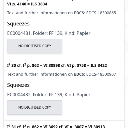
VI p. 4140
=
ILS 3834
Text and further informationen on
EDCS
: EDCS-18300865
Squeezes
EC0004481, Folder: FF 139, Kind: Papier
NO DIGITISED COPY
2
2
I
30
cf.
I
p. 862
=
VI 30898
cf.
VI p. 3758
=
ILS 3422
Text and further informationen on
EDCS
: EDCS-18300907
Squeezes
EC0004482, Folder: FF 139, Kind: Papier
NO DIGITISED COPY
2
2
I
31
cf.
I
p. 862
=
VI 3692
cf.
VI p. 3007
=
VI 30913