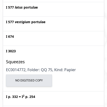
I 577
latus
portulae
I 577
vestigium
portulae
I 674
I 3023
Squeezes
EC0014772, Folder: QQ 75, Kind: Papier
NO DIGITISED COPY
2
I p. 332
=
I
p. 254