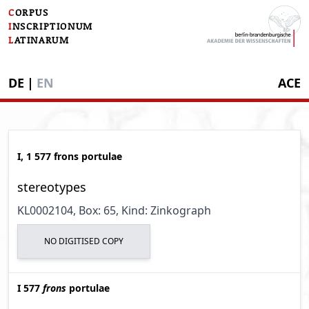
C
ORPUS
I
NSCRIPTIONUM
L
ATINARUM
DE
|
EN
ACE
I, 1 577 frons portulae
stereotypes
KL0002104
, Box: 65
, Kind: Zinkograph
NO DIGITISED COPY
I 577
frons
portulae