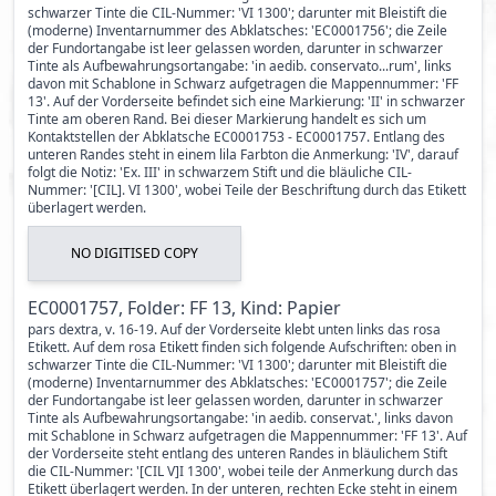
schwarzer Tinte die CIL-Nummer: 'VI 1300'; darunter mit Bleistift die
(moderne) Inventarnummer des Abklatsches: 'EC0001756'; die Zeile
der Fundortangabe ist leer gelassen worden, darunter in schwarzer
Tinte als Aufbewahrungsortangabe: 'in aedib. conservato...rum', links
davon mit Schablone in Schwarz aufgetragen die Mappennummer: 'FF
13'. Auf der Vorderseite befindet sich eine Markierung: 'II' in schwarzer
Tinte am oberen Rand. Bei dieser Markierung handelt es sich um
Kontaktstellen der Abklatsche EC0001753 - EC0001757. Entlang des
unteren Randes steht in einem lila Farbton die Anmerkung: 'IV', darauf
folgt die Notiz: 'Ex. III' in schwarzem Stift und die bläuliche CIL-
Nummer: '[CIL]. VI 1300', wobei Teile der Beschriftung durch das Etikett
überlagert werden.
NO DIGITISED COPY
EC0001757, Folder: FF 13, Kind: Papier
pars dextra, v. 16-19. Auf der Vorderseite klebt unten links das rosa
Etikett. Auf dem rosa Etikett finden sich folgende Aufschriften: oben in
schwarzer Tinte die CIL-Nummer: 'VI 1300'; darunter mit Bleistift die
(moderne) Inventarnummer des Abklatsches: 'EC0001757'; die Zeile
der Fundortangabe ist leer gelassen worden, darunter in schwarzer
Tinte als Aufbewahrungsortangabe: 'in aedib. conservat.', links davon
mit Schablone in Schwarz aufgetragen die Mappennummer: 'FF 13'. Auf
der Vorderseite steht entlang des unteren Randes in bläulichem Stift
die CIL-Nummer: '[CIL V]I 1300', wobei teile der Anmerkung durch das
Etikett überlagert werden. In der unteren, rechten Ecke steht in einem