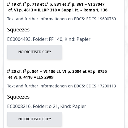
2
2
2
2
I
19
cf.
I
p. 718
et
I
p. 831
et
I
p. 861
=
VI 37047
cf.
VI p. 4813
=
ILLRP 318
=
Suppl. It. – Roma 1, 136
Text and further informationen on
EDCS
: EDCS-19600769
Squeezes
EC0004493, Folder: FF 140, Kind: Papier
NO DIGITISED COPY
2
2
I
20
cf.
I
p. 861
=
VI 136
cf.
VI p. 3004
et
VI p. 3755
et
VI p. 4118
=
ILS 2989
Text and further informationen on
EDCS
: EDCS-17200113
Squeezes
EC0008216, Folder: o 21, Kind: Papier
NO DIGITISED COPY