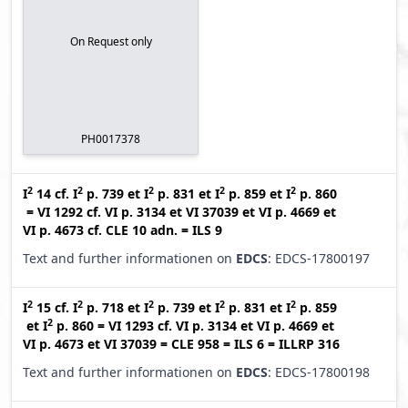
On Request only
PH0017378
2
2
2
2
2
I
14
cf.
I
p. 739
et
I
p. 831
et
I
p. 859
et
I
p. 860
=
VI 1292
cf.
VI p. 3134
et
VI 37039
et
VI p. 4669
et
VI p. 4673
cf.
CLE 10 adn.
=
ILS 9
Text and further informationen on
EDCS
: EDCS-17800197
2
2
2
2
2
I
15
cf.
I
p. 718
et
I
p. 739
et
I
p. 831
et
I
p. 859
2
et
I
p. 860
=
VI 1293
cf.
VI p. 3134
et
VI p. 4669
et
VI p. 4673
et
VI 37039
=
CLE 958
=
ILS 6
=
ILLRP 316
Text and further informationen on
EDCS
: EDCS-17800198