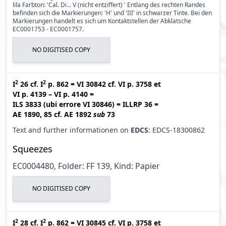
lila Farbton: 'Cal. Di... V (nicht entziffert) ' Entlang des rechten Randes
befinden sich die Markierungen: 'H' und 'III' in schwarzer Tinte. Bei den
Markierungen handelt es sich um Kontaktstellen der Abklatsche
EC0001753 - EC0001757.
NO DIGITISED COPY
2
2
I
26
cf.
I
p. 862
=
VI 30842
cf.
VI p. 3758
et
VI p. 4139 – VI p. 4140
=
ILS 3833 (ubi errore VI 30846
)
=
ILLRP 36
=
AE 1890, 85
cf.
AE 1892
sub
73
Text and further informationen on
EDCS
: EDCS-18300862
Squeezes
EC0004480, Folder: FF 139, Kind: Papier
NO DIGITISED COPY
2
2
I
28
cf.
I
p. 862
=
VI 30845
cf.
VI p. 3758
et