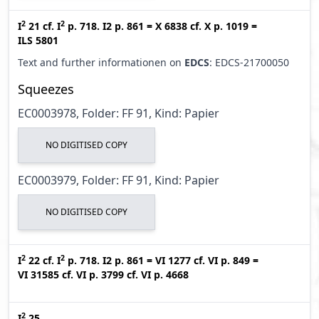
2
2
I
21
cf.
I
p. 718. I2 p. 861
=
X 6838
cf.
X p. 1019
=
ILS 5801
Text and further informationen on
EDCS
: EDCS-21700050
Squeezes
EC0003978, Folder: FF 91, Kind: Papier
NO DIGITISED COPY
EC0003979, Folder: FF 91, Kind: Papier
NO DIGITISED COPY
2
2
I
22
cf.
I
p. 718. I2 p. 861
=
VI 1277
cf.
VI p. 849
=
VI 31585
cf.
VI p. 3799
cf.
VI p. 4668
2
I
25