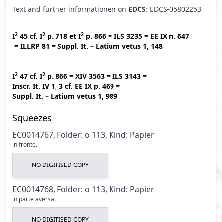
Text and further informationen on
EDCS
: EDCS-05802253
2
2
2
I
45
cf.
I
p. 718
et
I
p. 866
=
ILS 3235
=
EE IX n. 647
=
ILLRP 81
=
Suppl. It. – Latium vetus 1, 148
2
2
I
47
cf.
I
p. 866
=
XIV 3563
=
ILS 3143
=
Inscr. It. IV 1, 3
cf.
EE IX p. 469
=
Suppl. It. – Latium vetus 1, 989
Squeezes
EC0014767, Folder: o 113, Kind: Papier
in fronte.
NO DIGITISED COPY
EC0014768, Folder: o 113, Kind: Papier
in parte aversa.
NO DIGITISED COPY