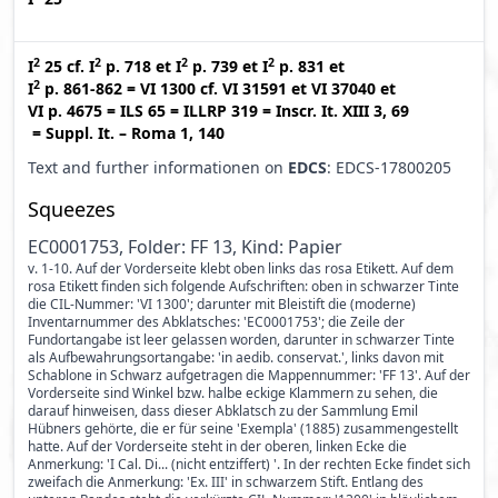
2
2
2
2
I
25
cf.
I
p. 718
et
I
p. 739
et
I
p. 831
et
2
I
p. 861-862
=
VI 1300
cf.
VI 31591
et
VI 37040
et
VI p. 4675
=
ILS 65
=
ILLRP 319
=
Inscr. It. XIII 3, 69
=
Suppl. It. – Roma 1, 140
Text and further informationen on
EDCS
: EDCS-17800205
Squeezes
EC0001753, Folder: FF 13, Kind: Papier
v. 1-10. Auf der Vorderseite klebt oben links das rosa Etikett. Auf dem
rosa Etikett finden sich folgende Aufschriften: oben in schwarzer Tinte
die CIL-Nummer: 'VI 1300'; darunter mit Bleistift die (moderne)
Inventarnummer des Abklatsches: 'EC0001753'; die Zeile der
Fundortangabe ist leer gelassen worden, darunter in schwarzer Tinte
als Aufbewahrungsortangabe: 'in aedib. conservat.', links davon mit
Schablone in Schwarz aufgetragen die Mappennummer: 'FF 13'. Auf der
Vorderseite sind Winkel bzw. halbe eckige Klammern zu sehen, die
darauf hinweisen, dass dieser Abklatsch zu der Sammlung Emil
Hübners gehörte, die er für seine 'Exempla' (1885) zusammengestellt
hatte. Auf der Vorderseite steht in der oberen, linken Ecke die
Anmerkung: 'I Cal. Di... (nicht entziffert) '. In der rechten Ecke findet sich
zweifach die Anmerkung: 'Ex. III' in schwarzem Stift. Entlang des