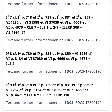
Text and further informationen on
EDCS
: EDCS-17800190
2
2
2
2
2
I
7
cf.
I
p. 718
et
I
p. 739
et
I
p. 831
et
I
p. 859
=
VI 1285
cf.
VI 31588
et
VI 37039
et
VI p. 4669
et
VI p. 4670
=
CLE 7
=
ILS 1 v. 2-9
=
ILLRP 309
=
AE 1991, 71
Text and further informationen on
EDCS
: EDCS-17800190
2
2
2
2
I
8
cf.
I
p. 739
et
I
p. 831
et
I
p. 859
=
VI 1286
cf.
VI p. 3134
et
VI 37039
et
VI p. 4669
et
VI p. 4671
=
ILS 2
Text and further informationen on
EDCS
: EDCS-17800190
2
2
2
2
2
I
9
cf.
I
p. 718
et
I
p. 739
et
I
p. 831
et
I
p. 859
=
VI 1287
cf.
VI p. 3134
et
VI 37039
et
VI p. 4669
et
VI p. 4671
=
CLE 6
=
ILS 3
=
ILLRP 310
Text and further informationen on
EDCS
: EDCS-17800192