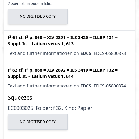
2 exempla in eodem folio.
NO DIGITISED COPY
2
2
I
61
cf.
I
p. 868
=
XIV 2891
=
ILS 3420
=
ILLRP 131
=
Suppl. It. – Latium vetus 1, 613
Text and further informationen on
EDCS
: EDCS-05800873
2
2
I
62
cf.
I
p. 868
=
XIV 2892
=
ILS 3419
=
ILLRP 132
=
Suppl. It. – Latium vetus 1, 614
Text and further informationen on
EDCS
: EDCS-05800874
Squeezes
EC0003025, Folder: f 32, Kind: Papier
NO DIGITISED COPY