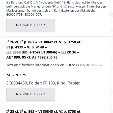
lila Farbton: 'Cal. Di... V (nicht entziffert) ' Entlang des rechten Randes
befinden sich die Markierungen: 'H' und 'III' in schwarzer Tinte. Bei den
Markierungen handelt es sich um Kontaktstellen der Abklatsche
EC0001753 - EC0001757.
NO DIGITISED COPY
2
2
I
26
cf.
I
p. 862
=
VI 30842
cf.
VI p. 3758
et
VI p. 4139 – VI p. 4140
=
ILS 3833 (ubi errore VI 30846
)
=
ILLRP 36
=
AE 1890, 85
cf.
AE 1892
sub
73
Text and further informationen on
EDCS
: EDCS-18300862
Squeezes
EC0004480, Folder: FF 139, Kind: Papier
NO DIGITISED COPY
2
2
I
28
cf.
I
p. 862
=
VI 30845
cf.
VI p. 3758
et