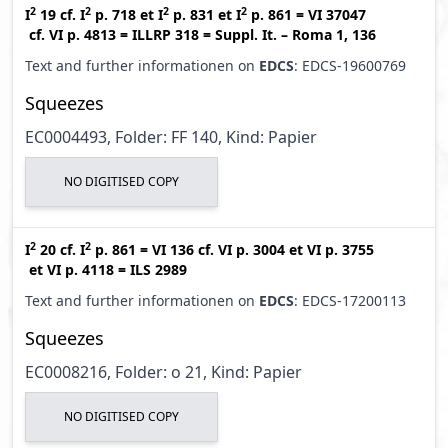
2
2
2
2
I
19
cf.
I
p. 718
et
I
p. 831
et
I
p. 861
=
VI 37047
cf.
VI p. 4813
=
ILLRP 318
=
Suppl. It. – Roma 1, 136
Text and further informationen on
EDCS
: EDCS-19600769
Squeezes
EC0004493, Folder: FF 140, Kind: Papier
NO DIGITISED COPY
2
2
I
20
cf.
I
p. 861
=
VI 136
cf.
VI p. 3004
et
VI p. 3755
et
VI p. 4118
=
ILS 2989
Text and further informationen on
EDCS
: EDCS-17200113
Squeezes
EC0008216, Folder: o 21, Kind: Papier
NO DIGITISED COPY