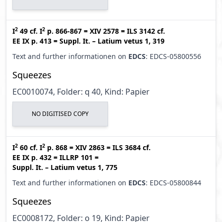
2
2
I
49
cf.
I
p. 866-867
=
XIV 2578
=
ILS 3142
cf.
EE IX p. 413
=
Suppl. It. – Latium vetus 1, 319
Text and further informationen on
EDCS
: EDCS-05800556
Squeezes
EC0010074, Folder: q 40, Kind: Papier
NO DIGITISED COPY
2
2
I
60
cf.
I
p. 868
=
XIV 2863
=
ILS 3684
cf.
EE IX p. 432
=
ILLRP 101
=
Suppl. It. – Latium vetus 1, 775
Text and further informationen on
EDCS
: EDCS-05800844
Squeezes
EC0008172, Folder: o 19, Kind: Papier