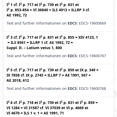
2
2
2
2
I
1
cf.
I
p. 717
et
I
p. 739
et
I
p. 831
et
2
I
p. 853-854
=
VI 36840
=
ILS 4913
=
ILLRP 3
cf.
AE 1992, 72
Text and further informationen on
EDCS
: EDCS-19600669
2
2
2
2
I
3
cf.
I
p. 717
et
I
p. 831
et
I
p. 855
=
XIV 4123, 1
=
ILS 8561
=
ILLRP 1
cf.
AE 1992, 72
=
Suppl. It. – Latium vetus 1, 800
Text and further informationen on
EDCS
: EDCS-19600767
2
2
2
2
I
5
cf.
I
p. 717
et
I
p. 739
et
I
p. 859
et
IX p. 349
=
IX 7858
cf.
IX p. 2745
=
ILLRP 7
=
AE 1991, 567
=
AE 2018, 612
Text and further informationen on
EDCS
: EDCS-19600768
2
2
2
2
2
I
6
cf.
I
p. 718
et
I
p. 739
et
I
p. 831
et
I
p. 859
=
VI 1284
=
VI 31587
cf.
VI 37039
et
VI p. 4669
et
VI 4670
=
ILS 1 v. 1
=
AE 1991, 71