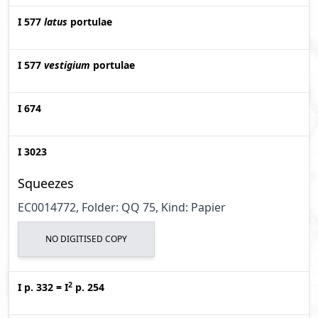
I 577
latus
portulae
I 577
vestigium
portulae
I 674
I 3023
Squeezes
EC0014772, Folder: QQ 75, Kind: Papier
NO DIGITISED COPY
2
I p. 332
=
I
p. 254