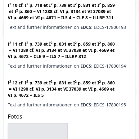
2
2
2
2
2
I
10
cf.
I
p. 718
et
I
p. 739
et
I
p. 831
et
I
p. 859
2
et
I
p. 860
=
VI 1288
cf.
VI p. 3134
et
VI 37039
et
VI p. 4669
et
VI p. 4671
=
ILS 4
=
CLE 8
=
ILLRP 311
Text and further informationen on
EDCS
: EDCS-17800193
2
2
2
2
2
I
11
cf.
I
p. 739
et
I
p. 831
et
I
p. 859
et
I
p. 860
=
VI 1289
cf.
VI p. 3134
et
VI 37039
et
VI p. 4669
et
VI p. 4672
=
CLE 9
=
ILS 7
=
ILLRP 312
Text and further informationen on
EDCS
: EDCS-17800194
2
2
2
2
2
I
12
cf.
I
p. 739
et
I
p. 831
et
I
p. 859
et
I
p. 860
=
VI 1290
cf.
VI p. 3134
et
VI 37039
et
VI p. 4669
et
VI p. 4672
=
ILS 5
Text and further informationen on
EDCS
: EDCS-17800195
Fotos