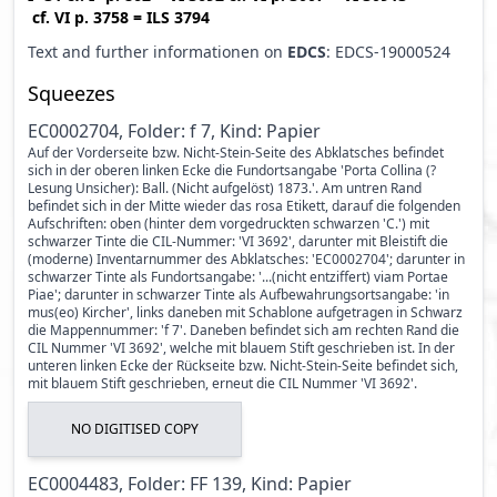
cf.
VI p. 3758
=
ILS 3794
Text and further informationen on
EDCS
: EDCS-19000524
Squeezes
EC0002704, Folder: f 7, Kind: Papier
Auf der Vorderseite bzw. Nicht-Stein-Seite des Abklatsches befindet
sich in der oberen linken Ecke die Fundortsangabe 'Porta Collina (?
Lesung Unsicher): Ball. (Nicht aufgelöst) 1873.'. Am untren Rand
befindet sich in der Mitte wieder das rosa Etikett, darauf die folgenden
Aufschriften: oben (hinter dem vorgedruckten schwarzen 'C.') mit
schwarzer Tinte die CIL-Nummer: 'VI 3692', darunter mit Bleistift die
(moderne) Inventarnummer des Abklatsches: 'EC0002704'; darunter in
schwarzer Tinte als Fundortsangabe: '...(nicht entziffert) viam Portae
Piae'; darunter in schwarzer Tinte als Aufbewahrungsortsangabe: 'in
mus(eo) Kircher', links daneben mit Schablone aufgetragen in Schwarz
die Mappennummer: 'f 7'. Daneben befindet sich am rechten Rand die
CIL Nummer 'VI 3692', welche mit blauem Stift geschrieben ist. In der
unteren linken Ecke der Rückseite bzw. Nicht-Stein-Seite befindet sich,
mit blauem Stift geschrieben, erneut die CIL Nummer 'VI 3692'.
NO DIGITISED COPY
EC0004483, Folder: FF 139, Kind: Papier