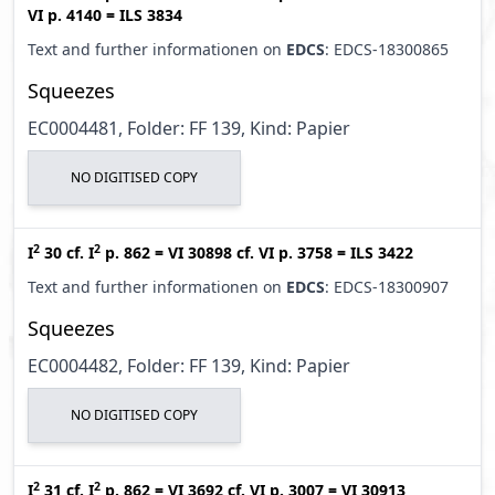
VI p. 4140
=
ILS 3834
Text and further informationen on
EDCS
: EDCS-18300865
Squeezes
EC0004481, Folder: FF 139, Kind: Papier
NO DIGITISED COPY
2
2
I
30
cf.
I
p. 862
=
VI 30898
cf.
VI p. 3758
=
ILS 3422
Text and further informationen on
EDCS
: EDCS-18300907
Squeezes
EC0004482, Folder: FF 139, Kind: Papier
NO DIGITISED COPY
2
2
I
31
cf.
I
p. 862
=
VI 3692
cf.
VI p. 3007
=
VI 30913