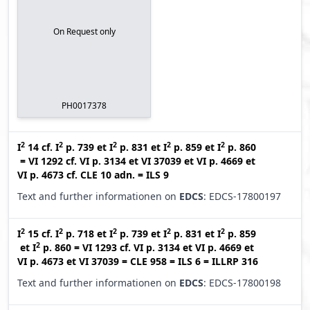
On Request only
PH0017378
2
2
2
2
2
I
14
cf.
I
p. 739
et
I
p. 831
et
I
p. 859
et
I
p. 860
=
VI 1292
cf.
VI p. 3134
et
VI 37039
et
VI p. 4669
et
VI p. 4673
cf.
CLE 10 adn.
=
ILS 9
Text and further informationen on
EDCS
: EDCS-17800197
2
2
2
2
2
I
15
cf.
I
p. 718
et
I
p. 739
et
I
p. 831
et
I
p. 859
2
et
I
p. 860
=
VI 1293
cf.
VI p. 3134
et
VI p. 4669
et
VI p. 4673
et
VI 37039
=
CLE 958
=
ILS 6
=
ILLRP 316
Text and further informationen on
EDCS
: EDCS-17800198