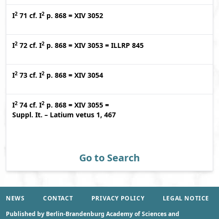
2
2
I
71
cf.
I
p. 868
=
XIV 3052
2
2
I
72
cf.
I
p. 868
=
XIV 3053
=
ILLRP 845
2
2
I
73
cf.
I
p. 868
=
XIV 3054
2
2
I
74
cf.
I
p. 868
=
XIV 3055
=
Suppl. It. – Latium vetus 1, 467
Go to Search
NEWS
CONTACT
PRIVACY POLICY
LEGAL NOTICE
Published by Berlin-Brandenburg Academy of Sciences and