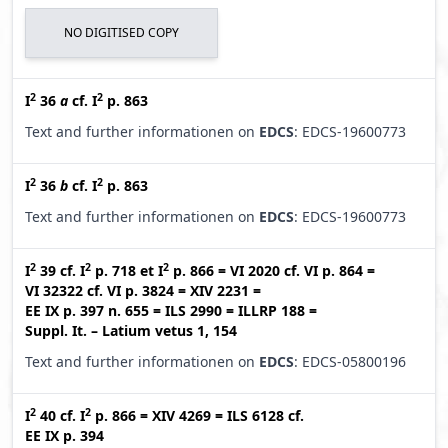
NO DIGITISED COPY
2
2
I
36
a
cf.
I
p. 863
Text and further informationen on
EDCS
: EDCS-19600773
2
2
I
36
b
cf.
I
p. 863
Text and further informationen on
EDCS
: EDCS-19600773
2
2
2
I
39
cf.
I
p. 718
et
I
p. 866
=
VI 2020
cf.
VI p. 864
=
VI 32322
cf.
VI p. 3824
=
XIV 2231
=
EE IX p. 397 n. 655
=
ILS 2990
=
ILLRP 188
=
Suppl. It. – Latium vetus 1, 154
Text and further informationen on
EDCS
: EDCS-05800196
2
2
I
40
cf.
I
p. 866
=
XIV 4269
=
ILS 6128
cf.
EE IX p. 394