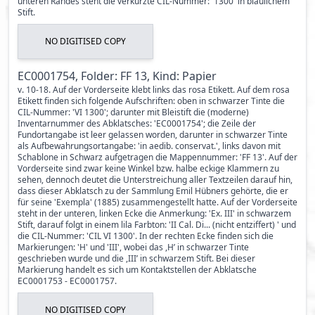
unteren Randes steht die verkürzte CIL-Nummer: '1300' in bläulichem
Stift.
NO DIGITISED COPY
EC0001754, Folder: FF 13, Kind: Papier
v. 10-18. Auf der Vorderseite klebt links das rosa Etikett. Auf dem rosa
Etikett finden sich folgende Aufschriften: oben in schwarzer Tinte die
CIL-Nummer: 'VI 1300'; darunter mit Bleistift die (moderne)
Inventarnummer des Abklatsches: 'EC0001754'; die Zeile der
Fundortangabe ist leer gelassen worden, darunter in schwarzer Tinte
als Aufbewahrungsortangabe: 'in aedib. conservat.', links davon mit
Schablone in Schwarz aufgetragen die Mappennummer: 'FF 13'. Auf der
Vorderseite sind zwar keine Winkel bzw. halbe eckige Klammern zu
sehen, dennoch deutet die Unterstreichung aller Textzeilen darauf hin,
dass dieser Abklatsch zu der Sammlung Emil Hübners gehörte, die er
für seine 'Exempla' (1885) zusammengestellt hatte. Auf der Vorderseite
steht in der unteren, linken Ecke die Anmerkung: 'Ex. III' in schwarzem
Stift, darauf folgt in einem lila Farbton: 'II Cal. Di... (nicht entziffert) ' und
die CIL-Nummer: 'CIL VI 1300'. In der rechten Ecke finden sich die
Markierungen: 'H' und 'III', wobei das ,H’ in schwarzer Tinte
geschrieben wurde und die ,III’ in schwarzem Stift. Bei dieser
Markierung handelt es sich um Kontaktstellen der Abklatsche
EC0001753 - EC0001757.
NO DIGITISED COPY