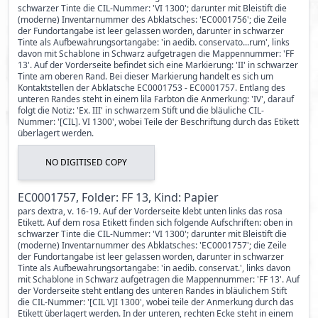
schwarzer Tinte die CIL-Nummer: 'VI 1300'; darunter mit Bleistift die
(moderne) Inventarnummer des Abklatsches: 'EC0001756'; die Zeile
der Fundortangabe ist leer gelassen worden, darunter in schwarzer
Tinte als Aufbewahrungsortangabe: 'in aedib. conservato...rum', links
davon mit Schablone in Schwarz aufgetragen die Mappennummer: 'FF
13'. Auf der Vorderseite befindet sich eine Markierung: 'II' in schwarzer
Tinte am oberen Rand. Bei dieser Markierung handelt es sich um
Kontaktstellen der Abklatsche EC0001753 - EC0001757. Entlang des
unteren Randes steht in einem lila Farbton die Anmerkung: 'IV', darauf
folgt die Notiz: 'Ex. III' in schwarzem Stift und die bläuliche CIL-
Nummer: '[CIL]. VI 1300', wobei Teile der Beschriftung durch das Etikett
überlagert werden.
NO DIGITISED COPY
EC0001757, Folder: FF 13, Kind: Papier
pars dextra, v. 16-19. Auf der Vorderseite klebt unten links das rosa
Etikett. Auf dem rosa Etikett finden sich folgende Aufschriften: oben in
schwarzer Tinte die CIL-Nummer: 'VI 1300'; darunter mit Bleistift die
(moderne) Inventarnummer des Abklatsches: 'EC0001757'; die Zeile
der Fundortangabe ist leer gelassen worden, darunter in schwarzer
Tinte als Aufbewahrungsortangabe: 'in aedib. conservat.', links davon
mit Schablone in Schwarz aufgetragen die Mappennummer: 'FF 13'. Auf
der Vorderseite steht entlang des unteren Randes in bläulichem Stift
die CIL-Nummer: '[CIL V]I 1300', wobei teile der Anmerkung durch das
Etikett überlagert werden. In der unteren, rechten Ecke steht in einem