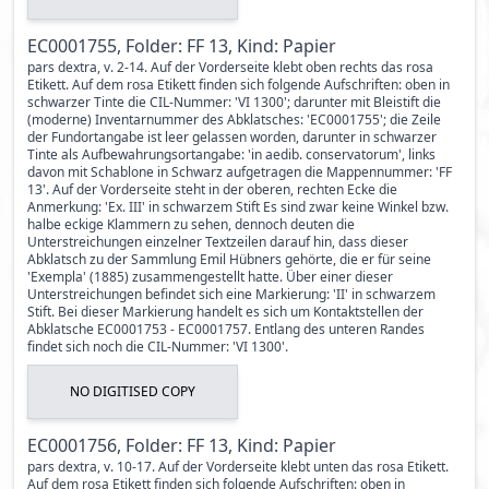
EC0001755, Folder: FF 13, Kind: Papier
pars dextra, v. 2-14. Auf der Vorderseite klebt oben rechts das rosa
Etikett. Auf dem rosa Etikett finden sich folgende Aufschriften: oben in
schwarzer Tinte die CIL-Nummer: 'VI 1300'; darunter mit Bleistift die
(moderne) Inventarnummer des Abklatsches: 'EC0001755'; die Zeile
der Fundortangabe ist leer gelassen worden, darunter in schwarzer
Tinte als Aufbewahrungsortangabe: 'in aedib. conservatorum', links
davon mit Schablone in Schwarz aufgetragen die Mappennummer: 'FF
13'. Auf der Vorderseite steht in der oberen, rechten Ecke die
Anmerkung: 'Ex. III' in schwarzem Stift Es sind zwar keine Winkel bzw.
halbe eckige Klammern zu sehen, dennoch deuten die
Unterstreichungen einzelner Textzeilen darauf hin, dass dieser
Abklatsch zu der Sammlung Emil Hübners gehörte, die er für seine
'Exempla' (1885) zusammengestellt hatte. Über einer dieser
Unterstreichungen befindet sich eine Markierung: 'II' in schwarzem
Stift. Bei dieser Markierung handelt es sich um Kontaktstellen der
Abklatsche EC0001753 - EC0001757. Entlang des unteren Randes
findet sich noch die CIL-Nummer: 'VI 1300'.
NO DIGITISED COPY
EC0001756, Folder: FF 13, Kind: Papier
pars dextra, v. 10-17. Auf der Vorderseite klebt unten das rosa Etikett.
Auf dem rosa Etikett finden sich folgende Aufschriften: oben in