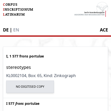
C
ORPUS
I
NSCRIPTIONUM
L
ATINARUM
DE
|
EN
ACE
I, 1 577 frons portulae
stereotypes
KL0002104
, Box: 65
, Kind: Zinkograph
NO DIGITISED COPY
I 577
frons
portulae