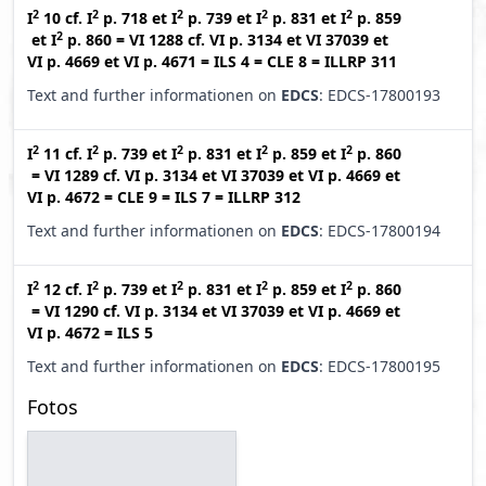
2
2
2
2
2
I
10
cf.
I
p. 718
et
I
p. 739
et
I
p. 831
et
I
p. 859
2
et
I
p. 860
=
VI 1288
cf.
VI p. 3134
et
VI 37039
et
VI p. 4669
et
VI p. 4671
=
ILS 4
=
CLE 8
=
ILLRP 311
Text and further informationen on
EDCS
: EDCS-17800193
2
2
2
2
2
I
11
cf.
I
p. 739
et
I
p. 831
et
I
p. 859
et
I
p. 860
=
VI 1289
cf.
VI p. 3134
et
VI 37039
et
VI p. 4669
et
VI p. 4672
=
CLE 9
=
ILS 7
=
ILLRP 312
Text and further informationen on
EDCS
: EDCS-17800194
2
2
2
2
2
I
12
cf.
I
p. 739
et
I
p. 831
et
I
p. 859
et
I
p. 860
=
VI 1290
cf.
VI p. 3134
et
VI 37039
et
VI p. 4669
et
VI p. 4672
=
ILS 5
Text and further informationen on
EDCS
: EDCS-17800195
Fotos