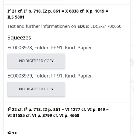
2
2
I
21
cf.
I
p. 718. I2 p. 861
=
X 6838
cf.
X p. 1019
=
ILS 5801
Text and further informationen on
EDCS
: EDCS-21700050
Squeezes
EC0003978, Folder: FF 91, Kind: Papier
NO DIGITISED COPY
EC0003979, Folder: FF 91, Kind: Papier
NO DIGITISED COPY
2
2
I
22
cf.
I
p. 718. I2 p. 861
=
VI 1277
cf.
VI p. 849
=
VI 31585
cf.
VI p. 3799
cf.
VI p. 4668
2
I
25