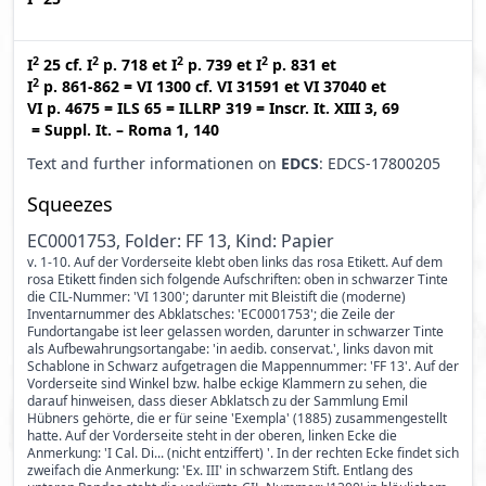
2
2
2
2
I
25
cf.
I
p. 718
et
I
p. 739
et
I
p. 831
et
2
I
p. 861-862
=
VI 1300
cf.
VI 31591
et
VI 37040
et
VI p. 4675
=
ILS 65
=
ILLRP 319
=
Inscr. It. XIII 3, 69
=
Suppl. It. – Roma 1, 140
Text and further informationen on
EDCS
: EDCS-17800205
Squeezes
EC0001753, Folder: FF 13, Kind: Papier
v. 1-10. Auf der Vorderseite klebt oben links das rosa Etikett. Auf dem
rosa Etikett finden sich folgende Aufschriften: oben in schwarzer Tinte
die CIL-Nummer: 'VI 1300'; darunter mit Bleistift die (moderne)
Inventarnummer des Abklatsches: 'EC0001753'; die Zeile der
Fundortangabe ist leer gelassen worden, darunter in schwarzer Tinte
als Aufbewahrungsortangabe: 'in aedib. conservat.', links davon mit
Schablone in Schwarz aufgetragen die Mappennummer: 'FF 13'. Auf der
Vorderseite sind Winkel bzw. halbe eckige Klammern zu sehen, die
darauf hinweisen, dass dieser Abklatsch zu der Sammlung Emil
Hübners gehörte, die er für seine 'Exempla' (1885) zusammengestellt
hatte. Auf der Vorderseite steht in der oberen, linken Ecke die
Anmerkung: 'I Cal. Di... (nicht entziffert) '. In der rechten Ecke findet sich
zweifach die Anmerkung: 'Ex. III' in schwarzem Stift. Entlang des