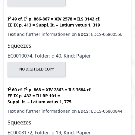
2
2
I
49
cf.
I
p. 866-867
=
XIV 2578
=
ILS 3142
cf.
EE IX p. 413
=
Suppl. It. – Latium vetus 1, 319
Text and further informationen on
EDCS
: EDCS-05800556
Squeezes
EC0010074, Folder: q 40, Kind: Papier
NO DIGITISED COPY
2
2
I
60
cf.
I
p. 868
=
XIV 2863
=
ILS 3684
cf.
EE IX p. 432
=
ILLRP 101
=
Suppl. It. – Latium vetus 1, 775
Text and further informationen on
EDCS
: EDCS-05800844
Squeezes
EC0008172, Folder: o 19, Kind: Papier