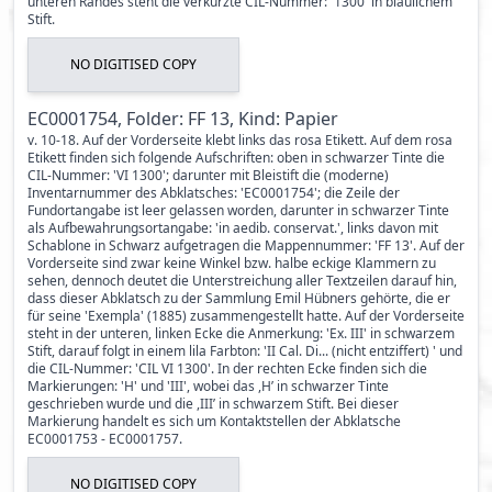
unteren Randes steht die verkürzte CIL-Nummer: '1300' in bläulichem
Stift.
NO DIGITISED COPY
EC0001754, Folder: FF 13, Kind: Papier
v. 10-18. Auf der Vorderseite klebt links das rosa Etikett. Auf dem rosa
Etikett finden sich folgende Aufschriften: oben in schwarzer Tinte die
CIL-Nummer: 'VI 1300'; darunter mit Bleistift die (moderne)
Inventarnummer des Abklatsches: 'EC0001754'; die Zeile der
Fundortangabe ist leer gelassen worden, darunter in schwarzer Tinte
als Aufbewahrungsortangabe: 'in aedib. conservat.', links davon mit
Schablone in Schwarz aufgetragen die Mappennummer: 'FF 13'. Auf der
Vorderseite sind zwar keine Winkel bzw. halbe eckige Klammern zu
sehen, dennoch deutet die Unterstreichung aller Textzeilen darauf hin,
dass dieser Abklatsch zu der Sammlung Emil Hübners gehörte, die er
für seine 'Exempla' (1885) zusammengestellt hatte. Auf der Vorderseite
steht in der unteren, linken Ecke die Anmerkung: 'Ex. III' in schwarzem
Stift, darauf folgt in einem lila Farbton: 'II Cal. Di... (nicht entziffert) ' und
die CIL-Nummer: 'CIL VI 1300'. In der rechten Ecke finden sich die
Markierungen: 'H' und 'III', wobei das ,H’ in schwarzer Tinte
geschrieben wurde und die ,III’ in schwarzem Stift. Bei dieser
Markierung handelt es sich um Kontaktstellen der Abklatsche
EC0001753 - EC0001757.
NO DIGITISED COPY