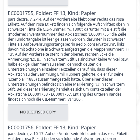
EC0001755, Folder: FF 13, Kind: Papier
pars dextra, v. 2-14. Auf der Vorderseite klebt oben rechts das rosa
Etikett. Auf dem rosa Etikett finden sich folgende Aufschriften: oben in
schwarzer Tinte die CIL-Nummer: 'VI 1300'; darunter mit Bleistift die
(moderne) Inventarnummer des Abklatsches: 'EC0001755'; die Zeile
der Fundortangabe ist leer gelassen worden, darunter in schwarzer
Tinte als Aufbewahrungsortangabe: 'in aedib. conservatorum', links
davon mit Schablone in Schwarz aufgetragen die Mappennummer: 'FF
13'. Auf der Vorderseite steht in der oberen, rechten Ecke die
Anmerkung: 'Ex. III' in schwarzem Stift Es sind zwar keine Winkel bzw.
halbe eckige Klammern zu sehen, dennoch deuten die
Unterstreichungen einzelner Textzeilen darauf hin, dass dieser
Abklatsch zu der Sammlung Emil Hübners gehörte, die er für seine
'Exempla' (1885) zusammengestellt hatte. Über einer dieser
Unterstreichungen befindet sich eine Markierung: 'II' in schwarzem
Stift. Bei dieser Markierung handelt es sich um Kontaktstellen der
Abklatsche EC0001753 - EC0001757. Entlang des unteren Randes
findet sich noch die CIL-Nummer: 'VI 1300'.
NO DIGITISED COPY
EC0001756, Folder: FF 13, Kind: Papier
pars dextra, v. 10-17. Auf der Vorderseite klebt unten das rosa Etikett.
Auf dem rosa Etikett finden sich folgende Aufschriften: oben in