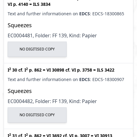
VI p. 4140
=
ILS 3834
Text and further informationen on
EDCS
: EDCS-18300865
Squeezes
EC0004481, Folder: FF 139, Kind: Papier
NO DIGITISED COPY
2
2
I
30
cf.
I
p. 862
=
VI 30898
cf.
VI p. 3758
=
ILS 3422
Text and further informationen on
EDCS
: EDCS-18300907
Squeezes
EC0004482, Folder: FF 139, Kind: Papier
NO DIGITISED COPY
2
2
I
31
cf.
I
p. 862
=
VI 3692
cf.
VI p. 3007
=
VI 30913