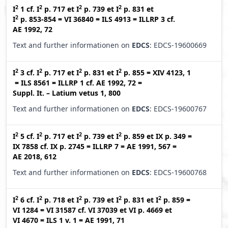
2
2
2
2
I
1
cf.
I
p. 717
et
I
p. 739
et
I
p. 831
et
2
I
p. 853-854
=
VI 36840
=
ILS 4913
=
ILLRP 3
cf.
AE 1992, 72
Text and further informationen on
EDCS
: EDCS-19600669
2
2
2
2
I
3
cf.
I
p. 717
et
I
p. 831
et
I
p. 855
=
XIV 4123, 1
=
ILS 8561
=
ILLRP 1
cf.
AE 1992, 72
=
Suppl. It. – Latium vetus 1, 800
Text and further informationen on
EDCS
: EDCS-19600767
2
2
2
2
I
5
cf.
I
p. 717
et
I
p. 739
et
I
p. 859
et
IX p. 349
=
IX 7858
cf.
IX p. 2745
=
ILLRP 7
=
AE 1991, 567
=
AE 2018, 612
Text and further informationen on
EDCS
: EDCS-19600768
2
2
2
2
2
I
6
cf.
I
p. 718
et
I
p. 739
et
I
p. 831
et
I
p. 859
=
VI 1284
=
VI 31587
cf.
VI 37039
et
VI p. 4669
et
VI 4670
=
ILS 1 v. 1
=
AE 1991, 71