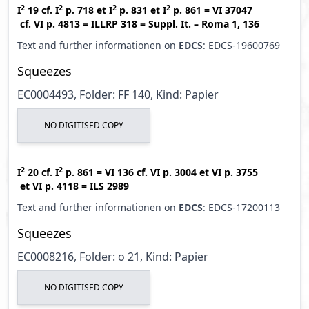
2
2
2
2
I
19
cf.
I
p. 718
et
I
p. 831
et
I
p. 861
=
VI 37047
cf.
VI p. 4813
=
ILLRP 318
=
Suppl. It. – Roma 1, 136
Text and further informationen on
EDCS
: EDCS-19600769
Squeezes
EC0004493, Folder: FF 140, Kind: Papier
NO DIGITISED COPY
2
2
I
20
cf.
I
p. 861
=
VI 136
cf.
VI p. 3004
et
VI p. 3755
et
VI p. 4118
=
ILS 2989
Text and further informationen on
EDCS
: EDCS-17200113
Squeezes
EC0008216, Folder: o 21, Kind: Papier
NO DIGITISED COPY