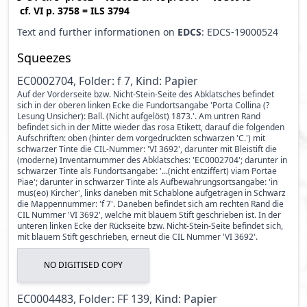
cf.
VI p. 3758
=
ILS 3794
Text and further informationen on
EDCS
: EDCS-19000524
Squeezes
EC0002704, Folder: f 7, Kind: Papier
Auf der Vorderseite bzw. Nicht-Stein-Seite des Abklatsches befindet
sich in der oberen linken Ecke die Fundortsangabe 'Porta Collina (?
Lesung Unsicher): Ball. (Nicht aufgelöst) 1873.'. Am untren Rand
befindet sich in der Mitte wieder das rosa Etikett, darauf die folgenden
Aufschriften: oben (hinter dem vorgedruckten schwarzen 'C.') mit
schwarzer Tinte die CIL-Nummer: 'VI 3692', darunter mit Bleistift die
(moderne) Inventarnummer des Abklatsches: 'EC0002704'; darunter in
schwarzer Tinte als Fundortsangabe: '...(nicht entziffert) viam Portae
Piae'; darunter in schwarzer Tinte als Aufbewahrungsortsangabe: 'in
mus(eo) Kircher', links daneben mit Schablone aufgetragen in Schwarz
die Mappennummer: 'f 7'. Daneben befindet sich am rechten Rand die
CIL Nummer 'VI 3692', welche mit blauem Stift geschrieben ist. In der
unteren linken Ecke der Rückseite bzw. Nicht-Stein-Seite befindet sich,
mit blauem Stift geschrieben, erneut die CIL Nummer 'VI 3692'.
NO DIGITISED COPY
EC0004483, Folder: FF 139, Kind: Papier