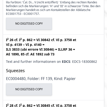
lila Farbton: 'Cal. Di... V (nicht entziffert) ' Entlang des rechten Randes
befinden sich die Markierungen: 'H' und 'III' in schwarzer Tinte. Bei den
Markierungen handelt es sich um Kontaktstellen der Abklatsche
EC0001753 - EC0001757.
NO DIGITISED COPY
2
2
I
26
cf.
I
p. 862
=
VI 30842
cf.
VI p. 3758
et
VI p. 4139 – VI p. 4140
=
ILS 3833 (ubi errore VI 30846
)
=
ILLRP 36
=
AE 1890, 85
cf.
AE 1892
sub
73
Text and further informationen on
EDCS
: EDCS-18300862
Squeezes
EC0004480, Folder: FF 139, Kind: Papier
NO DIGITISED COPY
2
2
I
28
cf.
I
p. 862
=
VI 30845
cf.
VI p. 3758
et