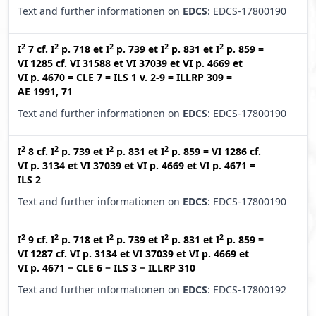
Text and further informationen on
EDCS
: EDCS-17800190
2
2
2
2
2
I
7
cf.
I
p. 718
et
I
p. 739
et
I
p. 831
et
I
p. 859
=
VI 1285
cf.
VI 31588
et
VI 37039
et
VI p. 4669
et
VI p. 4670
=
CLE 7
=
ILS 1 v. 2-9
=
ILLRP 309
=
AE 1991, 71
Text and further informationen on
EDCS
: EDCS-17800190
2
2
2
2
I
8
cf.
I
p. 739
et
I
p. 831
et
I
p. 859
=
VI 1286
cf.
VI p. 3134
et
VI 37039
et
VI p. 4669
et
VI p. 4671
=
ILS 2
Text and further informationen on
EDCS
: EDCS-17800190
2
2
2
2
2
I
9
cf.
I
p. 718
et
I
p. 739
et
I
p. 831
et
I
p. 859
=
VI 1287
cf.
VI p. 3134
et
VI 37039
et
VI p. 4669
et
VI p. 4671
=
CLE 6
=
ILS 3
=
ILLRP 310
Text and further informationen on
EDCS
: EDCS-17800192