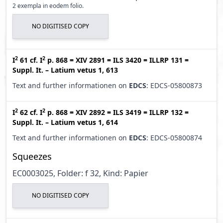
2 exempla in eodem folio.
NO DIGITISED COPY
2
2
I
61
cf.
I
p. 868
=
XIV 2891
=
ILS 3420
=
ILLRP 131
=
Suppl. It. – Latium vetus 1, 613
Text and further informationen on
EDCS
: EDCS-05800873
2
2
I
62
cf.
I
p. 868
=
XIV 2892
=
ILS 3419
=
ILLRP 132
=
Suppl. It. – Latium vetus 1, 614
Text and further informationen on
EDCS
: EDCS-05800874
Squeezes
EC0003025, Folder: f 32, Kind: Papier
NO DIGITISED COPY