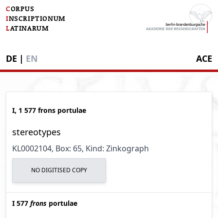
C
ORPUS
I
NSCRIPTIONUM
L
ATINARUM
DE
|
EN
ACE
I, 1 577 frons portulae
stereotypes
KL0002104
, Box: 65
, Kind: Zinkograph
NO DIGITISED COPY
I 577
frons
portulae