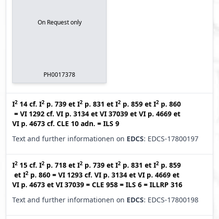
On Request only
PH0017378
2
2
2
2
2
I
14
cf.
I
p. 739
et
I
p. 831
et
I
p. 859
et
I
p. 860
=
VI 1292
cf.
VI p. 3134
et
VI 37039
et
VI p. 4669
et
VI p. 4673
cf.
CLE 10 adn.
=
ILS 9
Text and further informationen on
EDCS
: EDCS-17800197
2
2
2
2
2
I
15
cf.
I
p. 718
et
I
p. 739
et
I
p. 831
et
I
p. 859
2
et
I
p. 860
=
VI 1293
cf.
VI p. 3134
et
VI p. 4669
et
VI p. 4673
et
VI 37039
=
CLE 958
=
ILS 6
=
ILLRP 316
Text and further informationen on
EDCS
: EDCS-17800198