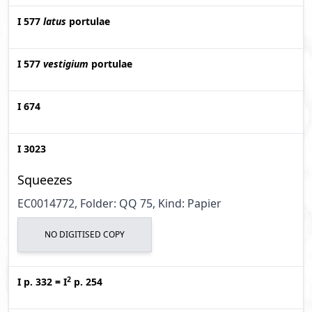
I 577
latus
portulae
I 577
vestigium
portulae
I 674
I 3023
Squeezes
EC0014772, Folder: QQ 75, Kind: Papier
NO DIGITISED COPY
2
I p. 332
=
I
p. 254