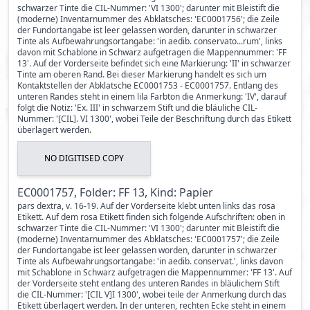
schwarzer Tinte die CIL-Nummer: 'VI 1300'; darunter mit Bleistift die
(moderne) Inventarnummer des Abklatsches: 'EC0001756'; die Zeile
der Fundortangabe ist leer gelassen worden, darunter in schwarzer
Tinte als Aufbewahrungsortangabe: 'in aedib. conservato...rum', links
davon mit Schablone in Schwarz aufgetragen die Mappennummer: 'FF
13'. Auf der Vorderseite befindet sich eine Markierung: 'II' in schwarzer
Tinte am oberen Rand. Bei dieser Markierung handelt es sich um
Kontaktstellen der Abklatsche EC0001753 - EC0001757. Entlang des
unteren Randes steht in einem lila Farbton die Anmerkung: 'IV', darauf
folgt die Notiz: 'Ex. III' in schwarzem Stift und die bläuliche CIL-
Nummer: '[CIL]. VI 1300', wobei Teile der Beschriftung durch das Etikett
überlagert werden.
NO DIGITISED COPY
EC0001757, Folder: FF 13, Kind: Papier
pars dextra, v. 16-19. Auf der Vorderseite klebt unten links das rosa
Etikett. Auf dem rosa Etikett finden sich folgende Aufschriften: oben in
schwarzer Tinte die CIL-Nummer: 'VI 1300'; darunter mit Bleistift die
(moderne) Inventarnummer des Abklatsches: 'EC0001757'; die Zeile
der Fundortangabe ist leer gelassen worden, darunter in schwarzer
Tinte als Aufbewahrungsortangabe: 'in aedib. conservat.', links davon
mit Schablone in Schwarz aufgetragen die Mappennummer: 'FF 13'. Auf
der Vorderseite steht entlang des unteren Randes in bläulichem Stift
die CIL-Nummer: '[CIL V]I 1300', wobei teile der Anmerkung durch das
Etikett überlagert werden. In der unteren, rechten Ecke steht in einem