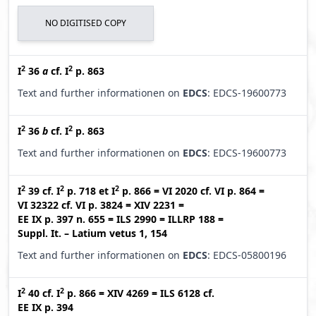
NO DIGITISED COPY
2
2
I
36
a
cf.
I
p. 863
Text and further informationen on
EDCS
: EDCS-19600773
2
2
I
36
b
cf.
I
p. 863
Text and further informationen on
EDCS
: EDCS-19600773
2
2
2
I
39
cf.
I
p. 718
et
I
p. 866
=
VI 2020
cf.
VI p. 864
=
VI 32322
cf.
VI p. 3824
=
XIV 2231
=
EE IX p. 397 n. 655
=
ILS 2990
=
ILLRP 188
=
Suppl. It. – Latium vetus 1, 154
Text and further informationen on
EDCS
: EDCS-05800196
2
2
I
40
cf.
I
p. 866
=
XIV 4269
=
ILS 6128
cf.
EE IX p. 394