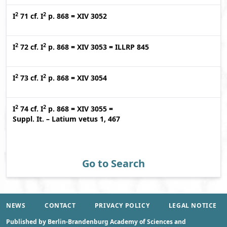
2
2
I
71
cf.
I
p. 868
=
XIV 3052
2
2
I
72
cf.
I
p. 868
=
XIV 3053
=
ILLRP 845
2
2
I
73
cf.
I
p. 868
=
XIV 3054
2
2
I
74
cf.
I
p. 868
=
XIV 3055
=
Suppl. It. – Latium vetus 1, 467
Go to Search
NEWS
CONTACT
PRIVACY POLICY
LEGAL NOTICE
Published by Berlin-Brandenburg Academy of Sciences and