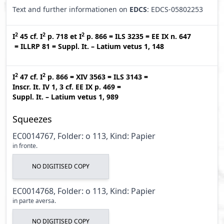
Text and further informationen on
EDCS
: EDCS-05802253
2
2
2
I
45
cf.
I
p. 718
et
I
p. 866
=
ILS 3235
=
EE IX n. 647
=
ILLRP 81
=
Suppl. It. – Latium vetus 1, 148
2
2
I
47
cf.
I
p. 866
=
XIV 3563
=
ILS 3143
=
Inscr. It. IV 1, 3
cf.
EE IX p. 469
=
Suppl. It. – Latium vetus 1, 989
Squeezes
EC0014767, Folder: o 113, Kind: Papier
in fronte.
NO DIGITISED COPY
EC0014768, Folder: o 113, Kind: Papier
in parte aversa.
NO DIGITISED COPY