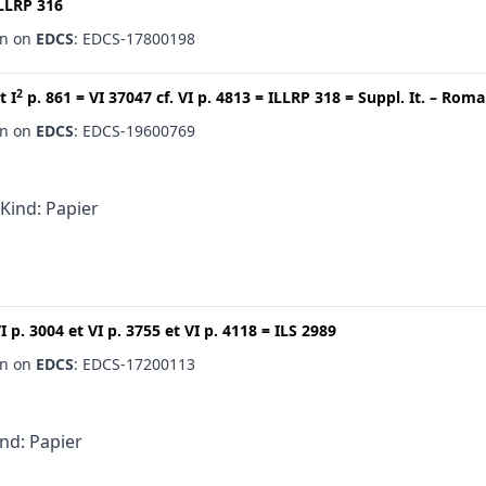
LLRP 316
en on
EDCS
: EDCS-17800198
2
t
I
p. 861
=
VI 37047
cf.
VI p. 4813
=
ILLRP 318
=
Suppl. It. – Roma
en on
EDCS
: EDCS-19600769
 Kind: Papier
I p. 3004
et
VI p. 3755
et
VI p. 4118
=
ILS 2989
en on
EDCS
: EDCS-17200113
ind: Papier