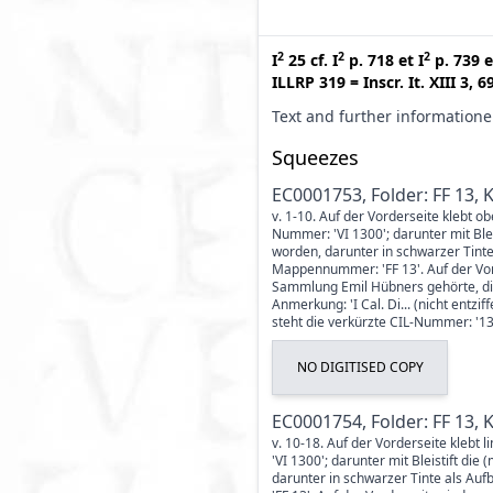
2
2
2
I
25
cf.
I
p. 718
et
I
p. 739
e
ILLRP 319
=
Inscr. It. XIII 3, 6
Text and further information
Squeezes
EC0001753, Folder: FF 13, 
v. 1-10. Auf der Vorderseite klebt ob
Nummer: 'VI 1300'; darunter mit Ble
worden, darunter in schwarzer Tinte
Mappennummer: 'FF 13'. Auf der Vor
Sammlung Emil Hübners gehörte, die 
Anmerkung: 'I Cal. Di... (nicht entzi
steht die verkürzte CIL-Nummer: '130
NO DIGITISED COPY
EC0001754, Folder: FF 13, 
v. 10-18. Auf der Vorderseite klebt 
'VI 1300'; darunter mit Bleistift d
darunter in schwarzer Tinte als Au