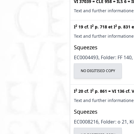
VI 37039
=
CLE 958
=
ILS 6
=
I
Text and further information
2
2
2
I
19
cf.
I
p. 718
et
I
p. 831
e
Text and further information
Squeezes
EC0004493, Folder: FF 140,
NO DIGITISED COPY
2
2
I
20
cf.
I
p. 861
=
VI 136
cf.
V
Text and further information
Squeezes
EC0008216, Folder: o 21, K