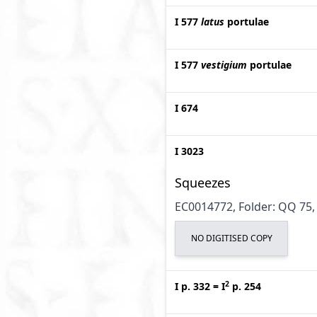
I 577
latus
portulae
I 577
vestigium
portulae
I 674
I 3023
Squeezes
EC0014772, Folder: QQ 75, 
NO DIGITISED COPY
2
I p. 332
=
I
p. 254