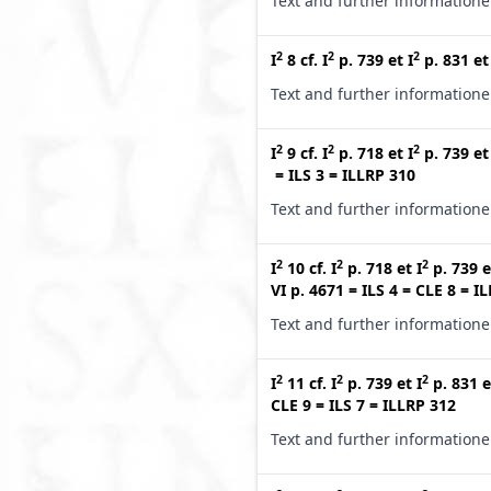
Text and further information
2
2
2
I
8
cf.
I
p. 739
et
I
p. 831
e
Text and further information
2
2
2
I
9
cf.
I
p. 718
et
I
p. 739
e
=
ILS 3
=
ILLRP 310
Text and further information
2
2
2
I
10
cf.
I
p. 718
et
I
p. 739
e
VI p. 4671
=
ILS 4
=
CLE 8
=
IL
Text and further information
2
2
2
I
11
cf.
I
p. 739
et
I
p. 831
e
CLE 9
=
ILS 7
=
ILLRP 312
Text and further information