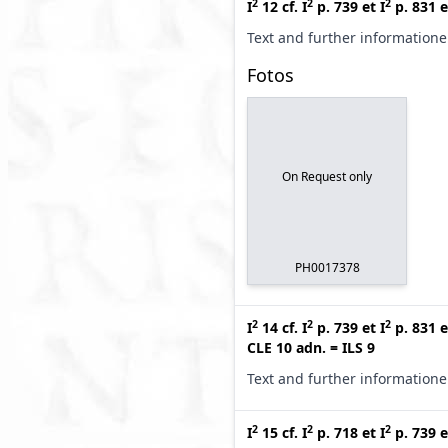
2
2
2
I
12
cf.
I
p. 739
et
I
p. 831
e
Text and further information
Fotos
On Request only
PH0017378
2
2
2
I
14
cf.
I
p. 739
et
I
p. 831
e
CLE 10 adn.
=
ILS 9
Text and further information
2
2
2
I
15
cf.
I
p. 718
et
I
p. 739
e