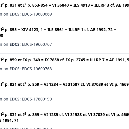
2
2
t
I
p. 831
et
I
p. 853-854
=
VI 36840
=
ILS 4913
=
ILLRP 3
cf.
AE 199
en on
EDCS
: EDCS-19600669
2
t
I
p. 855
=
XIV 4123, 1
=
ILS 8561
=
ILLRP 1
cf.
AE 1992, 72
=
00
en on
EDCS
: EDCS-19600767
2
t
I
p. 859
et
IX p. 349
=
IX 7858
cf.
IX p. 2745
=
ILLRP 7
=
AE 1991, 
en on
EDCS
: EDCS-19600768
2
2
t
I
p. 831
et
I
p. 859
=
VI 1284
=
VI 31587
cf.
VI 37039
et
VI p. 4669
en on
EDCS
: EDCS-17800190
2
2
t
I
p. 831
et
I
p. 859
=
VI 1285
cf.
VI 31588
et
VI 37039
et
VI p. 466
E 1991, 71