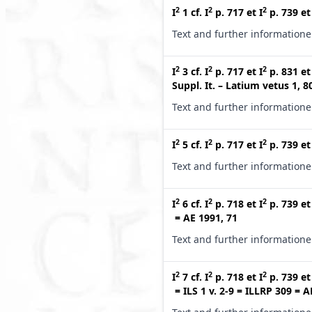
2
2
2
I
1
cf.
I
p. 717
et
I
p. 739
e
Text and further information
2
2
2
I
3
cf.
I
p. 717
et
I
p. 831
e
Suppl. It. – Latium vetus 1, 8
Text and further information
2
2
2
I
5
cf.
I
p. 717
et
I
p. 739
e
Text and further information
2
2
2
I
6
cf.
I
p. 718
et
I
p. 739
e
=
AE 1991, 71
Text and further information
2
2
2
I
7
cf.
I
p. 718
et
I
p. 739
e
=
ILS 1 v. 2-9
=
ILLRP 309
=
A