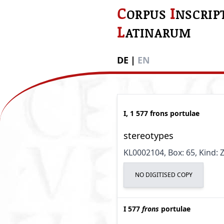
C
I
ORPUS
NSCRIP
L
ATINARUM
DE
|
EN
I, 1 577 frons portulae
stereotypes
KL0002104
, Box: 65
, Kind:
NO DIGITISED COPY
I 577
frons
portulae