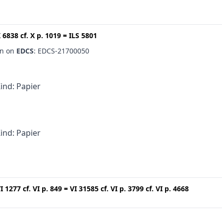
 6838
cf.
X p. 1019
=
ILS 5801
en on
EDCS
: EDCS-21700050
Kind: Papier
Kind: Papier
I 1277
cf.
VI p. 849
=
VI 31585
cf.
VI p. 3799
cf.
VI p. 4668