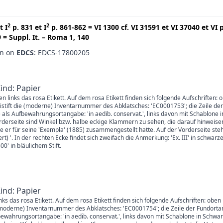
2
2
t
I
p. 831
et
I
p. 861-862
=
VI 1300
cf.
VI 31591
et
VI 37040
et
VI 
9
=
Suppl. It. – Roma 1, 140
en on
EDCS
: EDCS-17800205
Kind: Papier
en links das rosa Etikett. Auf dem rosa Etikett finden sich folgende Aufschriften: 
istift die (moderne) Inventarnummer des Abklatsches: 'EC0001753'; die Zeile der
 als Aufbewahrungsortangabe: 'in aedib. conservat.', links davon mit Schablone 
derseite sind Winkel bzw. halbe eckige Klammern zu sehen, die darauf hinweisen
er für seine 'Exempla' (1885) zusammengestellt hatte. Auf der Vorderseite steht
ffert) '. In der rechten Ecke findet sich zweifach die Anmerkung: 'Ex. III' in schwa
0' in bläulichem Stift.
Kind: Papier
links das rosa Etikett. Auf dem rosa Etikett finden sich folgende Aufschriften: ob
ie (moderne) Inventarnummer des Abklatsches: 'EC0001754'; die Zeile der Fundorta
fbewahrungsortangabe: 'in aedib. conservat.', links davon mit Schablone in Sc