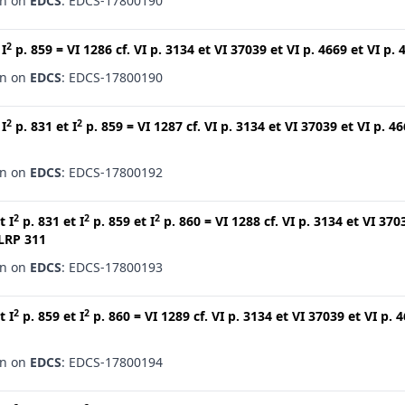
en on
EDCS
: EDCS-17800190
2
t
I
p. 859
=
VI 1286
cf.
VI p. 3134
et
VI 37039
et
VI p. 4669
et
VI p. 
en on
EDCS
: EDCS-17800190
2
2
t
I
p. 831
et
I
p. 859
=
VI 1287
cf.
VI p. 3134
et
VI 37039
et
VI p. 4
en on
EDCS
: EDCS-17800192
2
2
2
t
I
p. 831
et
I
p. 859
et
I
p. 860
=
VI 1288
cf.
VI p. 3134
et
VI 370
LRP 311
en on
EDCS
: EDCS-17800193
2
2
t
I
p. 859
et
I
p. 860
=
VI 1289
cf.
VI p. 3134
et
VI 37039
et
VI p. 
en on
EDCS
: EDCS-17800194