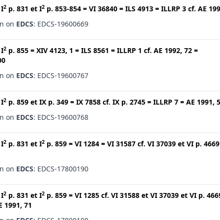
2
2
t
I
p. 831
et
I
p. 853-854
=
VI 36840
=
ILS 4913
=
ILLRP 3
cf.
AE 199
en on
EDCS
: EDCS-19600669
2
t
I
p. 855
=
XIV 4123, 1
=
ILS 8561
=
ILLRP 1
cf.
AE 1992, 72
=
00
en on
EDCS
: EDCS-19600767
2
t
I
p. 859
et
IX p. 349
=
IX 7858
cf.
IX p. 2745
=
ILLRP 7
=
AE 1991, 
en on
EDCS
: EDCS-19600768
2
2
t
I
p. 831
et
I
p. 859
=
VI 1284
=
VI 31587
cf.
VI 37039
et
VI p. 4669
en on
EDCS
: EDCS-17800190
2
2
t
I
p. 831
et
I
p. 859
=
VI 1285
cf.
VI 31588
et
VI 37039
et
VI p. 466
E 1991, 71