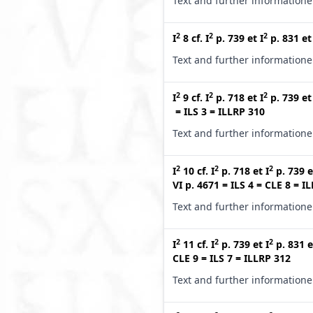
Text and further information
2
2
2
I
8
cf.
I
p. 739
et
I
p. 831
e
Text and further information
2
2
2
I
9
cf.
I
p. 718
et
I
p. 739
e
=
ILS 3
=
ILLRP 310
Text and further information
2
2
2
I
10
cf.
I
p. 718
et
I
p. 739
e
VI p. 4671
=
ILS 4
=
CLE 8
=
IL
Text and further information
2
2
2
I
11
cf.
I
p. 739
et
I
p. 831
e
CLE 9
=
ILS 7
=
ILLRP 312
Text and further information