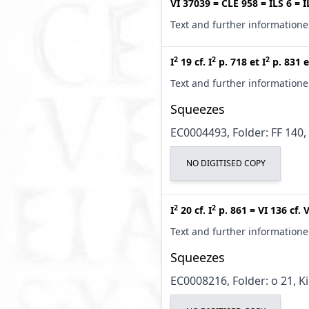
VI 37039
=
CLE 958
=
ILS 6
=
I
Text and further information
2
2
2
I
19
cf.
I
p. 718
et
I
p. 831
e
Text and further information
Squeezes
EC0004493, Folder: FF 140,
NO DIGITISED COPY
2
2
I
20
cf.
I
p. 861
=
VI 136
cf.
V
Text and further information
Squeezes
EC0008216, Folder: o 21, K