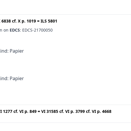
 6838
cf.
X p. 1019
=
ILS 5801
en on
EDCS
: EDCS-21700050
Kind: Papier
Kind: Papier
I 1277
cf.
VI p. 849
=
VI 31585
cf.
VI p. 3799
cf.
VI p. 4668