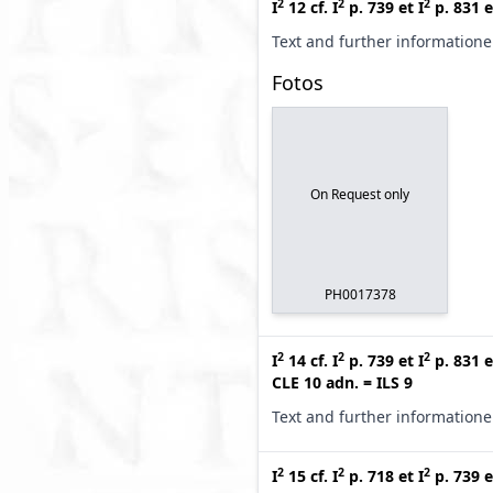
2
2
2
I
12
cf.
I
p. 739
et
I
p. 831
e
Text and further information
Fotos
On Request only
PH0017378
2
2
2
I
14
cf.
I
p. 739
et
I
p. 831
e
CLE 10 adn.
=
ILS 9
Text and further information
2
2
2
I
15
cf.
I
p. 718
et
I
p. 739
e