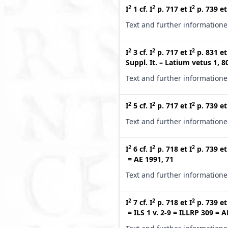
2
2
2
I
1
cf.
I
p. 717
et
I
p. 739
e
Text and further information
2
2
2
I
3
cf.
I
p. 717
et
I
p. 831
e
Suppl. It. – Latium vetus 1, 8
Text and further information
2
2
2
I
5
cf.
I
p. 717
et
I
p. 739
e
Text and further information
2
2
2
I
6
cf.
I
p. 718
et
I
p. 739
e
=
AE 1991, 71
Text and further information
2
2
2
I
7
cf.
I
p. 718
et
I
p. 739
e
=
ILS 1 v. 2-9
=
ILLRP 309
=
A