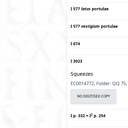
I 577
latus
portulae
I 577
vestigium
portulae
I 674
I 3023
Squeezes
EC0014772, Folder: QQ 75, 
NO DIGITISED COPY
2
I p. 332
=
I
p. 254