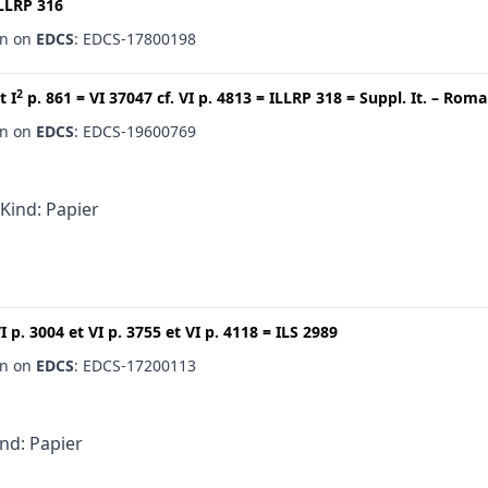
LLRP 316
en on
EDCS
: EDCS-17800198
2
t
I
p. 861
=
VI 37047
cf.
VI p. 4813
=
ILLRP 318
=
Suppl. It. – Roma
en on
EDCS
: EDCS-19600769
 Kind: Papier
I p. 3004
et
VI p. 3755
et
VI p. 4118
=
ILS 2989
en on
EDCS
: EDCS-17200113
ind: Papier