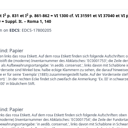
2
2
t
I
p. 831
et
I
p. 861-862
=
VI 1300
cf.
VI 31591
et
VI 37040
et
VI 
9
=
Suppl. It. – Roma 1, 140
en on
EDCS
: EDCS-17800205
Kind: Papier
en links das rosa Etikett. Auf dem rosa Etikett finden sich folgende Aufschriften: 
istift die (moderne) Inventarnummer des Abklatsches: 'EC0001753'; die Zeile der
 als Aufbewahrungsortangabe: 'in aedib. conservat.', links davon mit Schablone 
derseite sind Winkel bzw. halbe eckige Klammern zu sehen, die darauf hinweisen
er für seine 'Exempla' (1885) zusammengestellt hatte. Auf der Vorderseite steht
ffert) '. In der rechten Ecke findet sich zweifach die Anmerkung: 'Ex. III' in schwa
0' in bläulichem Stift.
Kind: Papier
links das rosa Etikett. Auf dem rosa Etikett finden sich folgende Aufschriften: ob
ie (moderne) Inventarnummer des Abklatsches: 'EC0001754'; die Zeile der Fundorta
fbewahrungsortangabe: 'in aedib. conservat.', links davon mit Schablone in Sc