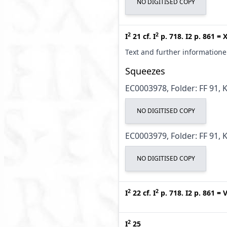
NO DIGITISED COPY
2
2
I
21
cf.
I
p. 718. I2 p. 861
=
X
Text and further information
Squeezes
EC0003978, Folder: FF 91, 
NO DIGITISED COPY
EC0003979, Folder: FF 91, 
NO DIGITISED COPY
2
2
I
22
cf.
I
p. 718. I2 p. 861
=
V
2
I
25