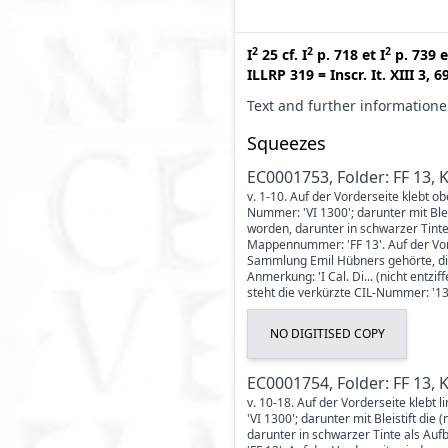
2
2
2
I
25
cf.
I
p. 718
et
I
p. 739
e
ILLRP 319
=
Inscr. It. XIII 3, 6
Text and further information
Squeezes
EC0001753, Folder: FF 13, 
v. 1-10. Auf der Vorderseite klebt ob
Nummer: 'VI 1300'; darunter mit Ble
worden, darunter in schwarzer Tinte
Mappennummer: 'FF 13'. Auf der Vor
Sammlung Emil Hübners gehörte, die 
Anmerkung: 'I Cal. Di... (nicht entzi
steht die verkürzte CIL-Nummer: '130
NO DIGITISED COPY
EC0001754, Folder: FF 13, 
v. 10-18. Auf der Vorderseite klebt 
'VI 1300'; darunter mit Bleistift d
darunter in schwarzer Tinte als Au