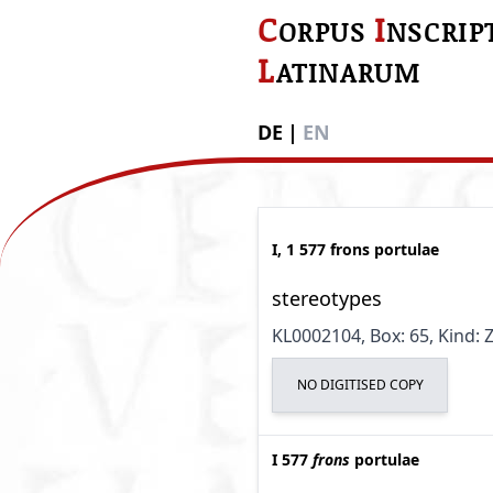
C
I
ORPUS
NSCRIP
L
ATINARUM
DE
|
EN
I, 1 577 frons portulae
stereotypes
KL0002104
, Box: 65
, Kind:
NO DIGITISED COPY
I 577
frons
portulae