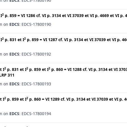
en on
EDCS
: EDCS-17800190
2
t
I
p. 859
=
VI 1286
cf.
VI p. 3134
et
VI 37039
et
VI p. 4669
et
VI p. 
en on
EDCS
: EDCS-17800190
2
2
t
I
p. 831
et
I
p. 859
=
VI 1287
cf.
VI p. 3134
et
VI 37039
et
VI p. 4
en on
EDCS
: EDCS-17800192
2
2
2
t
I
p. 831
et
I
p. 859
et
I
p. 860
=
VI 1288
cf.
VI p. 3134
et
VI 370
LRP 311
en on
EDCS
: EDCS-17800193
2
2
t
I
p. 859
et
I
p. 860
=
VI 1289
cf.
VI p. 3134
et
VI 37039
et
VI p. 
en on
EDCS
: EDCS-17800194