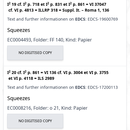
2
2
2
2
I
19
cf.
I
p. 718
et
I
p. 831
et
I
p. 861
=
VI 37047
cf.
VI p. 4813
=
ILLRP 318
=
Suppl. It. – Roma 1, 136
Text and further informationen on
EDCS
: EDCS-19600769
Squeezes
EC0004493, Folder: FF 140, Kind: Papier
NO DIGITISED COPY
2
2
I
20
cf.
I
p. 861
=
VI 136
cf.
VI p. 3004
et
VI p. 3755
et
VI p. 4118
=
ILS 2989
Text and further informationen on
EDCS
: EDCS-17200113
Squeezes
EC0008216, Folder: o 21, Kind: Papier
NO DIGITISED COPY