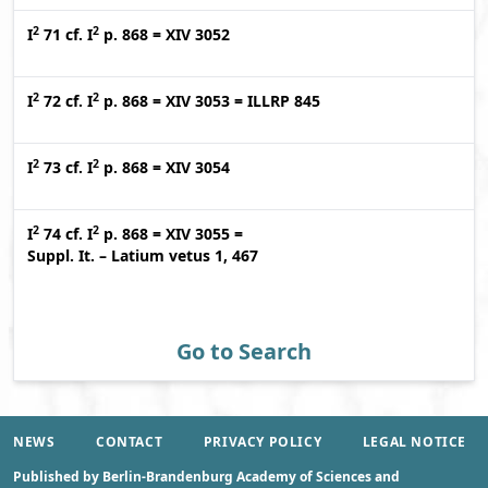
2
2
I
71
cf.
I
p. 868
=
XIV 3052
2
2
I
72
cf.
I
p. 868
=
XIV 3053
=
ILLRP 845
2
2
I
73
cf.
I
p. 868
=
XIV 3054
2
2
I
74
cf.
I
p. 868
=
XIV 3055
=
Suppl. It. – Latium vetus 1, 467
Go to Search
NEWS
CONTACT
PRIVACY POLICY
LEGAL NOTICE
Published by Berlin-Brandenburg Academy of Sciences and