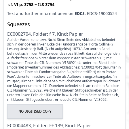
cf.
VI p. 3758
=
ILS 3794
Text and further informationen on
EDCS
: EDCS-19000524
Squeezes
EC0002704, Folder: f 7, Kind: Papier
Auf der Vorderseite bzw. Nicht-Stein-Seite des Abklatsches befindet
sich in der oberen linken Ecke die Fundortsangabe 'Porta Collina (?
Lesung Unsicher): Ball. (Nicht aufgelöst) 1873.'. Am untren Rand
befindet sich in der Mitte wieder das rosa Etikett, darauf die folgenden
Aufschriften: oben (hinter dem vorgedruckten schwarzen 'C.') mit
schwarzer Tinte die CIL-Nummer: 'VI 3692', darunter mit Bleistift die
(moderne) Inventarnummer des Abklatsches: 'EC0002704'; darunter in
schwarzer Tinte als Fundortsangabe: '...(nicht entziffert) viam Portae
Piae'; darunter in schwarzer Tinte als Aufbewahrungsortsangabe: 'in
mus(eo) Kircher', links daneben mit Schablone aufgetragen in Schwarz
die Mappennummer: 'f 7'. Daneben befindet sich am rechten Rand die
CIL Nummer 'VI 3692', welche mit blauem Stift geschrieben ist. In der
unteren linken Ecke der Rückseite bzw. Nicht-Stein-Seite befindet sich,
mit blauem Stift geschrieben, erneut die CIL Nummer 'VI 3692'.
NO DIGITISED COPY
EC0004483, Folder: FF 139, Kind: Papier