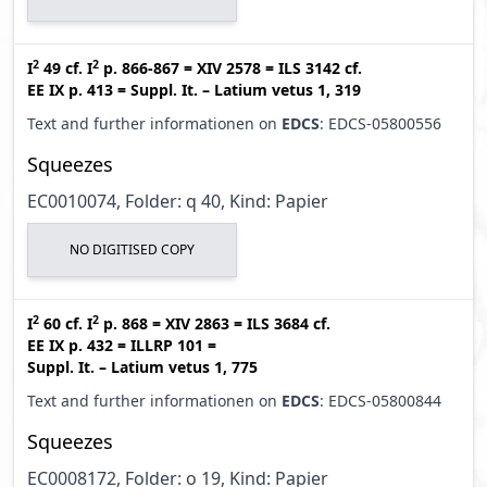
2
2
I
49
cf.
I
p. 866-867
=
XIV 2578
=
ILS 3142
cf.
EE IX p. 413
=
Suppl. It. – Latium vetus 1, 319
Text and further informationen on
EDCS
: EDCS-05800556
Squeezes
EC0010074, Folder: q 40, Kind: Papier
NO DIGITISED COPY
2
2
I
60
cf.
I
p. 868
=
XIV 2863
=
ILS 3684
cf.
EE IX p. 432
=
ILLRP 101
=
Suppl. It. – Latium vetus 1, 775
Text and further informationen on
EDCS
: EDCS-05800844
Squeezes
EC0008172, Folder: o 19, Kind: Papier