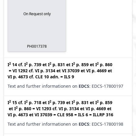
On Request only
PH0017378
2
2
2
2
2
I
14
cf.
I
p. 739
et
I
p. 831
et
I
p. 859
et
I
p. 860
=
VI 1292
cf.
VI p. 3134
et
VI 37039
et
VI p. 4669
et
VI p. 4673
cf.
CLE 10 adn.
=
ILS 9
Text and further informationen on
EDCS
: EDCS-17800197
2
2
2
2
2
I
15
cf.
I
p. 718
et
I
p. 739
et
I
p. 831
et
I
p. 859
2
et
I
p. 860
=
VI 1293
cf.
VI p. 3134
et
VI p. 4669
et
VI p. 4673
et
VI 37039
=
CLE 958
=
ILS 6
=
ILLRP 316
Text and further informationen on
EDCS
: EDCS-17800198