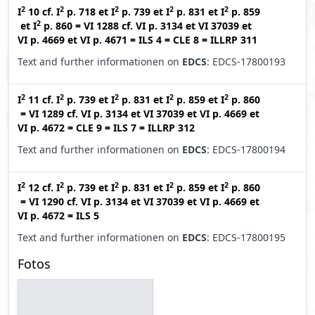
2
2
2
2
2
I
10
cf.
I
p. 718
et
I
p. 739
et
I
p. 831
et
I
p. 859
2
et
I
p. 860
=
VI 1288
cf.
VI p. 3134
et
VI 37039
et
VI p. 4669
et
VI p. 4671
=
ILS 4
=
CLE 8
=
ILLRP 311
Text and further informationen on
EDCS
: EDCS-17800193
2
2
2
2
2
I
11
cf.
I
p. 739
et
I
p. 831
et
I
p. 859
et
I
p. 860
=
VI 1289
cf.
VI p. 3134
et
VI 37039
et
VI p. 4669
et
VI p. 4672
=
CLE 9
=
ILS 7
=
ILLRP 312
Text and further informationen on
EDCS
: EDCS-17800194
2
2
2
2
2
I
12
cf.
I
p. 739
et
I
p. 831
et
I
p. 859
et
I
p. 860
=
VI 1290
cf.
VI p. 3134
et
VI 37039
et
VI p. 4669
et
VI p. 4672
=
ILS 5
Text and further informationen on
EDCS
: EDCS-17800195
Fotos