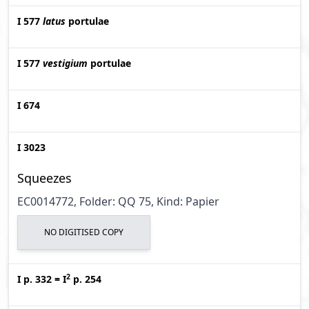
I 577
latus
portulae
I 577
vestigium
portulae
I 674
I 3023
Squeezes
EC0014772, Folder: QQ 75, Kind: Papier
NO DIGITISED COPY
2
I p. 332
=
I
p. 254