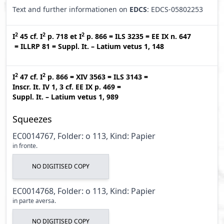
Text and further informationen on
EDCS
: EDCS-05802253
2
2
2
I
45
cf.
I
p. 718
et
I
p. 866
=
ILS 3235
=
EE IX n. 647
=
ILLRP 81
=
Suppl. It. – Latium vetus 1, 148
2
2
I
47
cf.
I
p. 866
=
XIV 3563
=
ILS 3143
=
Inscr. It. IV 1, 3
cf.
EE IX p. 469
=
Suppl. It. – Latium vetus 1, 989
Squeezes
EC0014767, Folder: o 113, Kind: Papier
in fronte.
NO DIGITISED COPY
EC0014768, Folder: o 113, Kind: Papier
in parte aversa.
NO DIGITISED COPY