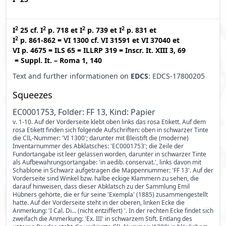
2
2
2
2
I
25
cf.
I
p. 718
et
I
p. 739
et
I
p. 831
et
2
I
p. 861-862
=
VI 1300
cf.
VI 31591
et
VI 37040
et
VI p. 4675
=
ILS 65
=
ILLRP 319
=
Inscr. It. XIII 3, 69
=
Suppl. It. – Roma 1, 140
Text and further informationen on
EDCS
: EDCS-17800205
Squeezes
EC0001753, Folder: FF 13, Kind: Papier
v. 1-10. Auf der Vorderseite klebt oben links das rosa Etikett. Auf dem
rosa Etikett finden sich folgende Aufschriften: oben in schwarzer Tinte
die CIL-Nummer: 'VI 1300'; darunter mit Bleistift die (moderne)
Inventarnummer des Abklatsches: 'EC0001753'; die Zeile der
Fundortangabe ist leer gelassen worden, darunter in schwarzer Tinte
als Aufbewahrungsortangabe: 'in aedib. conservat.', links davon mit
Schablone in Schwarz aufgetragen die Mappennummer: 'FF 13'. Auf der
Vorderseite sind Winkel bzw. halbe eckige Klammern zu sehen, die
darauf hinweisen, dass dieser Abklatsch zu der Sammlung Emil
Hübners gehörte, die er für seine 'Exempla' (1885) zusammengestellt
hatte. Auf der Vorderseite steht in der oberen, linken Ecke die
Anmerkung: 'I Cal. Di... (nicht entziffert) '. In der rechten Ecke findet sich
zweifach die Anmerkung: 'Ex. III' in schwarzem Stift. Entlang des