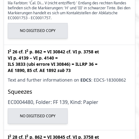
lila Farbton: 'Cal. Di... V (nicht entziffert) ' Entlang des rechten Randes
befinden sich die Markierungen: 'H' und 'III' in schwarzer Tinte. Bei den
Markierungen handelt es sich um Kontaktstellen der Abklatsche
EC0001753 - EC0001757.
NO DIGITISED COPY
2
2
I
26
cf.
I
p. 862
=
VI 30842
cf.
VI p. 3758
et
VI p. 4139 – VI p. 4140
=
ILS 3833 (ubi errore VI 30846
)
=
ILLRP 36
=
AE 1890, 85
cf.
AE 1892
sub
73
Text and further informationen on
EDCS
: EDCS-18300862
Squeezes
EC0004480, Folder: FF 139, Kind: Papier
NO DIGITISED COPY
2
2
I
28
cf.
I
p. 862
=
VI 30845
cf.
VI p. 3758
et