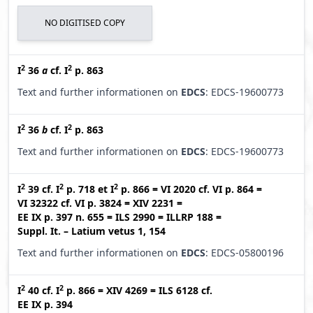
NO DIGITISED COPY
2
2
I
36
a
cf.
I
p. 863
Text and further informationen on
EDCS
: EDCS-19600773
2
2
I
36
b
cf.
I
p. 863
Text and further informationen on
EDCS
: EDCS-19600773
2
2
2
I
39
cf.
I
p. 718
et
I
p. 866
=
VI 2020
cf.
VI p. 864
=
VI 32322
cf.
VI p. 3824
=
XIV 2231
=
EE IX p. 397 n. 655
=
ILS 2990
=
ILLRP 188
=
Suppl. It. – Latium vetus 1, 154
Text and further informationen on
EDCS
: EDCS-05800196
2
2
I
40
cf.
I
p. 866
=
XIV 4269
=
ILS 6128
cf.
EE IX p. 394