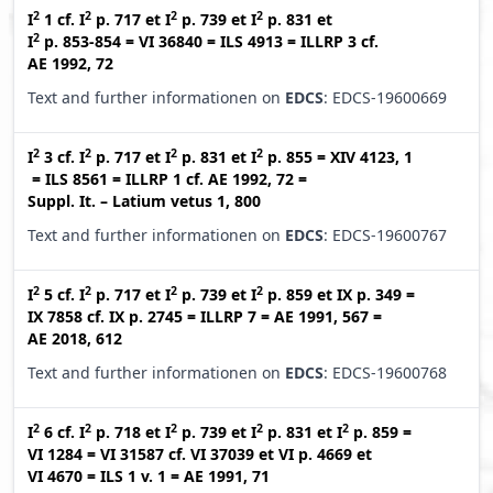
2
2
2
2
I
1
cf.
I
p. 717
et
I
p. 739
et
I
p. 831
et
2
I
p. 853-854
=
VI 36840
=
ILS 4913
=
ILLRP 3
cf.
AE 1992, 72
Text and further informationen on
EDCS
: EDCS-19600669
2
2
2
2
I
3
cf.
I
p. 717
et
I
p. 831
et
I
p. 855
=
XIV 4123, 1
=
ILS 8561
=
ILLRP 1
cf.
AE 1992, 72
=
Suppl. It. – Latium vetus 1, 800
Text and further informationen on
EDCS
: EDCS-19600767
2
2
2
2
I
5
cf.
I
p. 717
et
I
p. 739
et
I
p. 859
et
IX p. 349
=
IX 7858
cf.
IX p. 2745
=
ILLRP 7
=
AE 1991, 567
=
AE 2018, 612
Text and further informationen on
EDCS
: EDCS-19600768
2
2
2
2
2
I
6
cf.
I
p. 718
et
I
p. 739
et
I
p. 831
et
I
p. 859
=
VI 1284
=
VI 31587
cf.
VI 37039
et
VI p. 4669
et
VI 4670
=
ILS 1 v. 1
=
AE 1991, 71