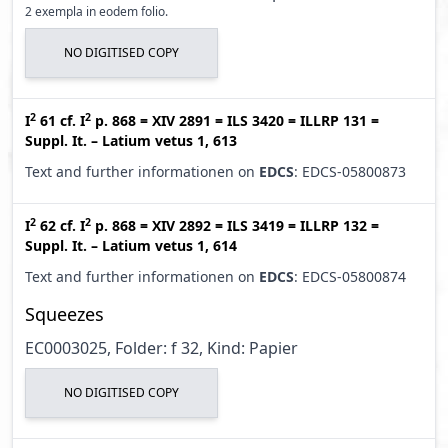
2 exempla in eodem folio.
NO DIGITISED COPY
2
2
I
61
cf.
I
p. 868
=
XIV 2891
=
ILS 3420
=
ILLRP 131
=
Suppl. It. – Latium vetus 1, 613
Text and further informationen on
EDCS
: EDCS-05800873
2
2
I
62
cf.
I
p. 868
=
XIV 2892
=
ILS 3419
=
ILLRP 132
=
Suppl. It. – Latium vetus 1, 614
Text and further informationen on
EDCS
: EDCS-05800874
Squeezes
EC0003025, Folder: f 32, Kind: Papier
NO DIGITISED COPY