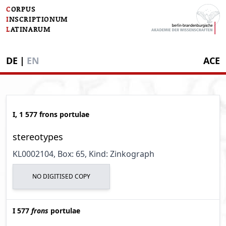
C
ORPUS
I
NSCRIPTIONUM
L
ATINARUM
DE
|
EN
ACE
I, 1 577 frons portulae
stereotypes
KL0002104
, Box: 65
, Kind: Zinkograph
NO DIGITISED COPY
I 577
frons
portulae