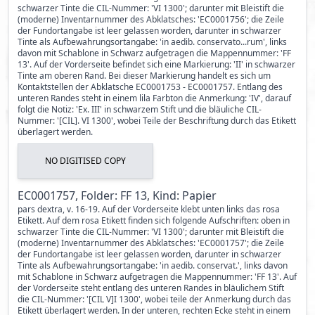
schwarzer Tinte die CIL-Nummer: 'VI 1300'; darunter mit Bleistift die
(moderne) Inventarnummer des Abklatsches: 'EC0001756'; die Zeile
der Fundortangabe ist leer gelassen worden, darunter in schwarzer
Tinte als Aufbewahrungsortangabe: 'in aedib. conservato...rum', links
davon mit Schablone in Schwarz aufgetragen die Mappennummer: 'FF
13'. Auf der Vorderseite befindet sich eine Markierung: 'II' in schwarzer
Tinte am oberen Rand. Bei dieser Markierung handelt es sich um
Kontaktstellen der Abklatsche EC0001753 - EC0001757. Entlang des
unteren Randes steht in einem lila Farbton die Anmerkung: 'IV', darauf
folgt die Notiz: 'Ex. III' in schwarzem Stift und die bläuliche CIL-
Nummer: '[CIL]. VI 1300', wobei Teile der Beschriftung durch das Etikett
überlagert werden.
NO DIGITISED COPY
EC0001757, Folder: FF 13, Kind: Papier
pars dextra, v. 16-19. Auf der Vorderseite klebt unten links das rosa
Etikett. Auf dem rosa Etikett finden sich folgende Aufschriften: oben in
schwarzer Tinte die CIL-Nummer: 'VI 1300'; darunter mit Bleistift die
(moderne) Inventarnummer des Abklatsches: 'EC0001757'; die Zeile
der Fundortangabe ist leer gelassen worden, darunter in schwarzer
Tinte als Aufbewahrungsortangabe: 'in aedib. conservat.', links davon
mit Schablone in Schwarz aufgetragen die Mappennummer: 'FF 13'. Auf
der Vorderseite steht entlang des unteren Randes in bläulichem Stift
die CIL-Nummer: '[CIL V]I 1300', wobei teile der Anmerkung durch das
Etikett überlagert werden. In der unteren, rechten Ecke steht in einem