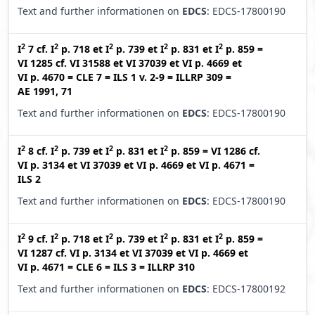
Text and further informationen on
EDCS
: EDCS-17800190
2
2
2
2
2
I
7
cf.
I
p. 718
et
I
p. 739
et
I
p. 831
et
I
p. 859
=
VI 1285
cf.
VI 31588
et
VI 37039
et
VI p. 4669
et
VI p. 4670
=
CLE 7
=
ILS 1 v. 2-9
=
ILLRP 309
=
AE 1991, 71
Text and further informationen on
EDCS
: EDCS-17800190
2
2
2
2
I
8
cf.
I
p. 739
et
I
p. 831
et
I
p. 859
=
VI 1286
cf.
VI p. 3134
et
VI 37039
et
VI p. 4669
et
VI p. 4671
=
ILS 2
Text and further informationen on
EDCS
: EDCS-17800190
2
2
2
2
2
I
9
cf.
I
p. 718
et
I
p. 739
et
I
p. 831
et
I
p. 859
=
VI 1287
cf.
VI p. 3134
et
VI 37039
et
VI p. 4669
et
VI p. 4671
=
CLE 6
=
ILS 3
=
ILLRP 310
Text and further informationen on
EDCS
: EDCS-17800192