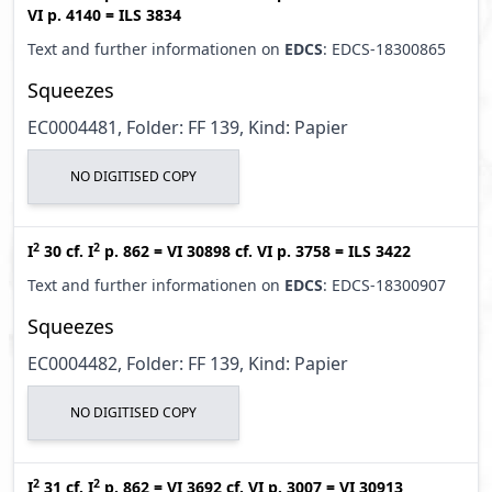
VI p. 4140
=
ILS 3834
Text and further informationen on
EDCS
: EDCS-18300865
Squeezes
EC0004481, Folder: FF 139, Kind: Papier
NO DIGITISED COPY
2
2
I
30
cf.
I
p. 862
=
VI 30898
cf.
VI p. 3758
=
ILS 3422
Text and further informationen on
EDCS
: EDCS-18300907
Squeezes
EC0004482, Folder: FF 139, Kind: Papier
NO DIGITISED COPY
2
2
I
31
cf.
I
p. 862
=
VI 3692
cf.
VI p. 3007
=
VI 30913