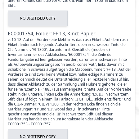
unteren Randes steht die verkürzte CIL-Nummer: '1300' in bläulichem
Stift.
NO DIGITISED COPY
EC0001754, Folder: FF 13, Kind: Papier
v. 10-18. Auf der Vorderseite klebt links das rosa Etikett. Auf dem rosa
Etikett finden sich folgende Aufschriften: oben in schwarzer Tinte die
CIL-Nummer: 'VI 1300'; darunter mit Bleistift die (moderne)
Inventarnummer des Abklatsches: 'EC0001754'; die Zeile der
Fundortangabe ist leer gelassen worden, darunter in schwarzer Tinte
als Aufbewahrungsortangabe: 'in aedib. conservat.', links davon mit
Schablone in Schwarz aufgetragen die Mappennummer: 'FF 13'. Auf der
Vorderseite sind zwar keine Winkel bzw. halbe eckige Klammern zu
sehen, dennoch deutet die Unterstreichung aller Textzeilen darauf hin,
dass dieser Abklatsch zu der Sammlung Emil Hübners gehörte, die er
für seine 'Exempla' (1885) zusammengestellt hatte. Auf der Vorderseite
steht in der unteren, linken Ecke die Anmerkung: 'Ex. III' in schwarzem
Stift, darauf folgt in einem lila Farbton: 'II Cal. Di... (nicht entziffert) ' und
die CIL-Nummer: 'CIL VI 1300'. In der rechten Ecke finden sich die
Markierungen: 'H' und 'III', wobei das ,H’ in schwarzer Tinte
geschrieben wurde und die ,III’ in schwarzem Stift. Bei dieser
Markierung handelt es sich um Kontaktstellen der Abklatsche
EC0001753 - EC0001757.
NO DIGITISED COPY