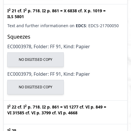
2
2
I
21
cf.
I
p. 718. I2 p. 861
=
X 6838
cf.
X p. 1019
=
ILS 5801
Text and further informationen on
EDCS
: EDCS-21700050
Squeezes
EC0003978, Folder: FF 91, Kind: Papier
NO DIGITISED COPY
EC0003979, Folder: FF 91, Kind: Papier
NO DIGITISED COPY
2
2
I
22
cf.
I
p. 718. I2 p. 861
=
VI 1277
cf.
VI p. 849
=
VI 31585
cf.
VI p. 3799
cf.
VI p. 4668
2
I
25