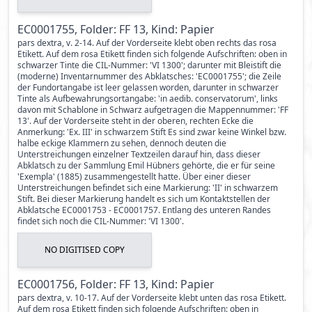
EC0001755, Folder: FF 13, Kind: Papier
pars dextra, v. 2-14. Auf der Vorderseite klebt oben rechts das rosa
Etikett. Auf dem rosa Etikett finden sich folgende Aufschriften: oben in
schwarzer Tinte die CIL-Nummer: 'VI 1300'; darunter mit Bleistift die
(moderne) Inventarnummer des Abklatsches: 'EC0001755'; die Zeile
der Fundortangabe ist leer gelassen worden, darunter in schwarzer
Tinte als Aufbewahrungsortangabe: 'in aedib. conservatorum', links
davon mit Schablone in Schwarz aufgetragen die Mappennummer: 'FF
13'. Auf der Vorderseite steht in der oberen, rechten Ecke die
Anmerkung: 'Ex. III' in schwarzem Stift Es sind zwar keine Winkel bzw.
halbe eckige Klammern zu sehen, dennoch deuten die
Unterstreichungen einzelner Textzeilen darauf hin, dass dieser
Abklatsch zu der Sammlung Emil Hübners gehörte, die er für seine
'Exempla' (1885) zusammengestellt hatte. Über einer dieser
Unterstreichungen befindet sich eine Markierung: 'II' in schwarzem
Stift. Bei dieser Markierung handelt es sich um Kontaktstellen der
Abklatsche EC0001753 - EC0001757. Entlang des unteren Randes
findet sich noch die CIL-Nummer: 'VI 1300'.
NO DIGITISED COPY
EC0001756, Folder: FF 13, Kind: Papier
pars dextra, v. 10-17. Auf der Vorderseite klebt unten das rosa Etikett.
Auf dem rosa Etikett finden sich folgende Aufschriften: oben in