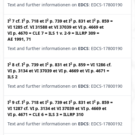
Text and further informationen on
EDCS
: EDCS-17800190
2
2
2
2
2
I
7
cf.
I
p. 718
et
I
p. 739
et
I
p. 831
et
I
p. 859
=
VI 1285
cf.
VI 31588
et
VI 37039
et
VI p. 4669
et
VI p. 4670
=
CLE 7
=
ILS 1 v. 2-9
=
ILLRP 309
=
AE 1991, 71
Text and further informationen on
EDCS
: EDCS-17800190
2
2
2
2
I
8
cf.
I
p. 739
et
I
p. 831
et
I
p. 859
=
VI 1286
cf.
VI p. 3134
et
VI 37039
et
VI p. 4669
et
VI p. 4671
=
ILS 2
Text and further informationen on
EDCS
: EDCS-17800190
2
2
2
2
2
I
9
cf.
I
p. 718
et
I
p. 739
et
I
p. 831
et
I
p. 859
=
VI 1287
cf.
VI p. 3134
et
VI 37039
et
VI p. 4669
et
VI p. 4671
=
CLE 6
=
ILS 3
=
ILLRP 310
Text and further informationen on
EDCS
: EDCS-17800192