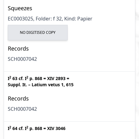
Squeezes
EC0003025, Folder: f 32, Kind: Papier
NO DIGITISED COPY
Records
SCH0007042
2
2
I
63
cf.
I
p. 868
=
XIV 2893
=
Suppl. It. – Latium vetus 1, 615
Records
SCH0007042
2
2
I
64
cf.
I
p. 868
=
XIV 3046