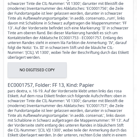
schwarzer Tinte die CIL-Nummer: 'VI 1300'; darunter mit Bleistift die
(moderne) Inventarnummer des Abklatsches: 'EC0001756'; die Zeile
der Fundortangabe ist leer gelassen worden, darunter in schwarzer
Tinte als Aufbewahrungsortangabe: 'in aedib. conservato...rum', links
davon mit Schablone in Schwarz aufgetragen die Mappennummer: 'FF
13'. Auf der Vorderseite befindet sich eine Markierung: 'II' in schwarzer
Tinte am oberen Rand. Bei dieser Markierung handelt es sich um
Kontaktstellen der Abklatsche EC0001753 - EC0001757. Entlang des
unteren Randes steht in einem lila Farbton die Anmerkung: 'IV', darauf
folgt die Notiz: 'Ex. III' in schwarzem Stift und die bläuliche CIL-
Nummer: '[CIL]. VI 1300', wobei Teile der Beschriftung durch das Etikett
überlagert werden.
NO DIGITISED COPY
EC0001757, Folder: FF 13, Kind: Papier
pars dextra, v. 16-19. Auf der Vorderseite klebt unten links das rosa
Etikett. Auf dem rosa Etikett finden sich folgende Aufschriften: oben in
schwarzer Tinte die CIL-Nummer: 'VI 1300'; darunter mit Bleistift die
(moderne) Inventarnummer des Abklatsches: 'EC0001757'; die Zeile
der Fundortangabe ist leer gelassen worden, darunter in schwarzer
Tinte als Aufbewahrungsortangabe: 'in aedib. conservat.', links davon
mit Schablone in Schwarz aufgetragen die Mappennummer: 'FF 13'. Auf
der Vorderseite steht entlang des unteren Randes in bläulichem Stift
die CIL-Nummer: '[CIL V]I 1300', wobei teile der Anmerkung durch das
Etikett überlagert werden. In der unteren, rechten Ecke steht in einem