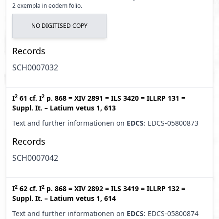
2 exempla in eodem folio.
NO DIGITISED COPY
Records
SCH0007032
2
2
I
61
cf.
I
p. 868
=
XIV 2891
=
ILS 3420
=
ILLRP 131
=
Suppl. It. – Latium vetus 1, 613
Text and further informationen on
EDCS
: EDCS-05800873
Records
SCH0007042
2
2
I
62
cf.
I
p. 868
=
XIV 2892
=
ILS 3419
=
ILLRP 132
=
Suppl. It. – Latium vetus 1, 614
Text and further informationen on
EDCS
: EDCS-05800874