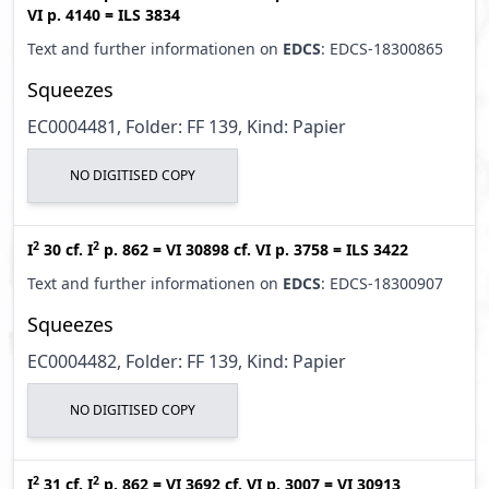
VI p. 4140
=
ILS 3834
Text and further informationen on
EDCS
: EDCS-18300865
Squeezes
EC0004481, Folder: FF 139, Kind: Papier
NO DIGITISED COPY
2
2
I
30
cf.
I
p. 862
=
VI 30898
cf.
VI p. 3758
=
ILS 3422
Text and further informationen on
EDCS
: EDCS-18300907
Squeezes
EC0004482, Folder: FF 139, Kind: Papier
NO DIGITISED COPY
2
2
I
31
cf.
I
p. 862
=
VI 3692
cf.
VI p. 3007
=
VI 30913