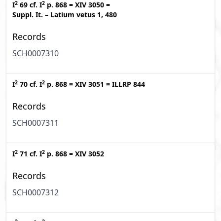
2
2
I
69
cf.
I
p. 868
=
XIV 3050
=
Suppl. It. – Latium vetus 1, 480
Records
SCH0007310
2
2
I
70
cf.
I
p. 868
=
XIV 3051
=
ILLRP 844
Records
SCH0007311
2
2
I
71
cf.
I
p. 868
=
XIV 3052
Records
SCH0007312