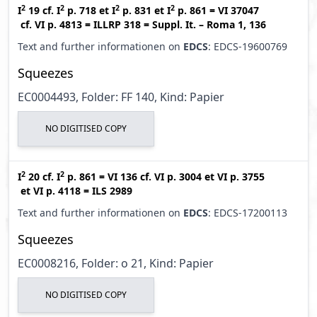
2
2
2
2
I
19
cf.
I
p. 718
et
I
p. 831
et
I
p. 861
=
VI 37047
cf.
VI p. 4813
=
ILLRP 318
=
Suppl. It. – Roma 1, 136
Text and further informationen on
EDCS
: EDCS-19600769
Squeezes
EC0004493, Folder: FF 140, Kind: Papier
NO DIGITISED COPY
2
2
I
20
cf.
I
p. 861
=
VI 136
cf.
VI p. 3004
et
VI p. 3755
et
VI p. 4118
=
ILS 2989
Text and further informationen on
EDCS
: EDCS-17200113
Squeezes
EC0008216, Folder: o 21, Kind: Papier
NO DIGITISED COPY