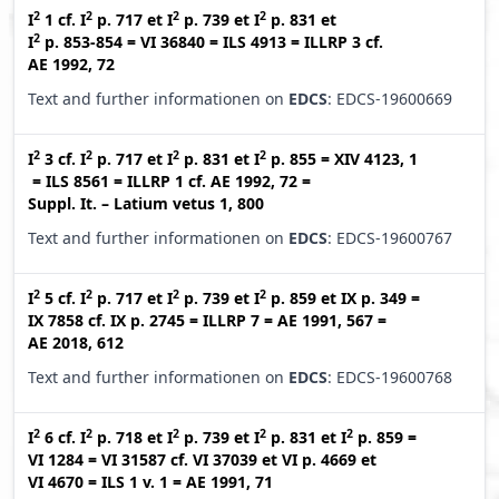
2
2
2
2
I
1
cf.
I
p. 717
et
I
p. 739
et
I
p. 831
et
2
I
p. 853-854
=
VI 36840
=
ILS 4913
=
ILLRP 3
cf.
AE 1992, 72
Text and further informationen on
EDCS
: EDCS-19600669
2
2
2
2
I
3
cf.
I
p. 717
et
I
p. 831
et
I
p. 855
=
XIV 4123, 1
=
ILS 8561
=
ILLRP 1
cf.
AE 1992, 72
=
Suppl. It. – Latium vetus 1, 800
Text and further informationen on
EDCS
: EDCS-19600767
2
2
2
2
I
5
cf.
I
p. 717
et
I
p. 739
et
I
p. 859
et
IX p. 349
=
IX 7858
cf.
IX p. 2745
=
ILLRP 7
=
AE 1991, 567
=
AE 2018, 612
Text and further informationen on
EDCS
: EDCS-19600768
2
2
2
2
2
I
6
cf.
I
p. 718
et
I
p. 739
et
I
p. 831
et
I
p. 859
=
VI 1284
=
VI 31587
cf.
VI 37039
et
VI p. 4669
et
VI 4670
=
ILS 1 v. 1
=
AE 1991, 71