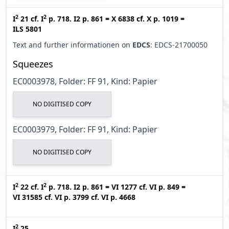
2
2
I
21
cf.
I
p. 718. I2 p. 861
=
X 6838
cf.
X p. 1019
=
ILS 5801
Text and further informationen on
EDCS
: EDCS-21700050
Squeezes
EC0003978, Folder: FF 91, Kind: Papier
NO DIGITISED COPY
EC0003979, Folder: FF 91, Kind: Papier
NO DIGITISED COPY
2
2
I
22
cf.
I
p. 718. I2 p. 861
=
VI 1277
cf.
VI p. 849
=
VI 31585
cf.
VI p. 3799
cf.
VI p. 4668
2
I
25