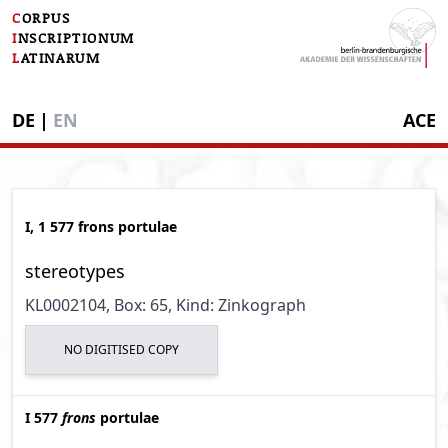
C
ORPUS
I
NSCRIPTIONUM
L
ATINARUM
DE
|
EN
ACE
I, 1 577 frons portulae
stereotypes
KL0002104
, Box: 65
, Kind: Zinkograph
NO DIGITISED COPY
I 577
frons
portulae