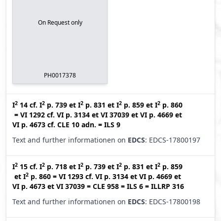
On Request only
PH0017378
2
2
2
2
2
I
14
cf.
I
p. 739
et
I
p. 831
et
I
p. 859
et
I
p. 860
=
VI 1292
cf.
VI p. 3134
et
VI 37039
et
VI p. 4669
et
VI p. 4673
cf.
CLE 10 adn.
=
ILS 9
Text and further informationen on
EDCS
: EDCS-17800197
2
2
2
2
2
I
15
cf.
I
p. 718
et
I
p. 739
et
I
p. 831
et
I
p. 859
2
et
I
p. 860
=
VI 1293
cf.
VI p. 3134
et
VI p. 4669
et
VI p. 4673
et
VI 37039
=
CLE 958
=
ILS 6
=
ILLRP 316
Text and further informationen on
EDCS
: EDCS-17800198