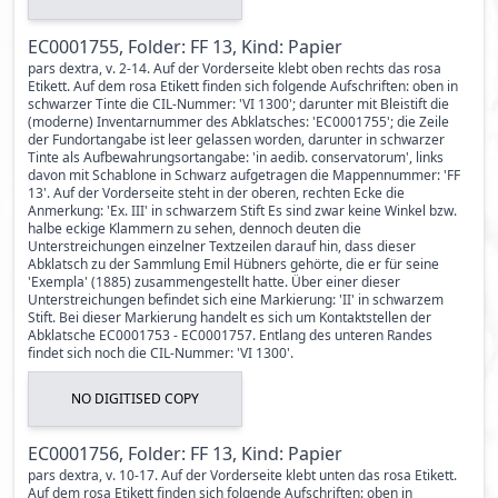
EC0001755, Folder: FF 13, Kind: Papier
pars dextra, v. 2-14. Auf der Vorderseite klebt oben rechts das rosa
Etikett. Auf dem rosa Etikett finden sich folgende Aufschriften: oben in
schwarzer Tinte die CIL-Nummer: 'VI 1300'; darunter mit Bleistift die
(moderne) Inventarnummer des Abklatsches: 'EC0001755'; die Zeile
der Fundortangabe ist leer gelassen worden, darunter in schwarzer
Tinte als Aufbewahrungsortangabe: 'in aedib. conservatorum', links
davon mit Schablone in Schwarz aufgetragen die Mappennummer: 'FF
13'. Auf der Vorderseite steht in der oberen, rechten Ecke die
Anmerkung: 'Ex. III' in schwarzem Stift Es sind zwar keine Winkel bzw.
halbe eckige Klammern zu sehen, dennoch deuten die
Unterstreichungen einzelner Textzeilen darauf hin, dass dieser
Abklatsch zu der Sammlung Emil Hübners gehörte, die er für seine
'Exempla' (1885) zusammengestellt hatte. Über einer dieser
Unterstreichungen befindet sich eine Markierung: 'II' in schwarzem
Stift. Bei dieser Markierung handelt es sich um Kontaktstellen der
Abklatsche EC0001753 - EC0001757. Entlang des unteren Randes
findet sich noch die CIL-Nummer: 'VI 1300'.
NO DIGITISED COPY
EC0001756, Folder: FF 13, Kind: Papier
pars dextra, v. 10-17. Auf der Vorderseite klebt unten das rosa Etikett.
Auf dem rosa Etikett finden sich folgende Aufschriften: oben in