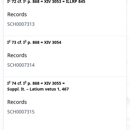
2
2
I
72
cf.
I
p. 868
=
XIV 3053
=
ILLRP 845
Records
SCH0007313
2
2
I
73
cf.
I
p. 868
=
XIV 3054
Records
SCH0007314
2
2
I
74
cf.
I
p. 868
=
XIV 3055
=
Suppl. It. – Latium vetus 1, 467
Records
SCH0007315