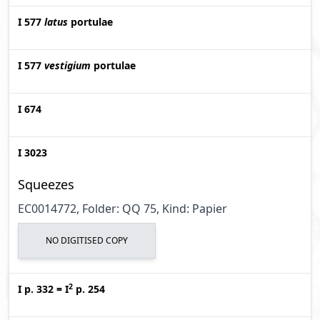
I 577
latus
portulae
I 577
vestigium
portulae
I 674
I 3023
Squeezes
EC0014772, Folder: QQ 75, Kind: Papier
NO DIGITISED COPY
2
I p. 332
=
I
p. 254