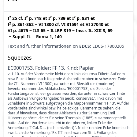
2
2
2
2
I
25
cf.
I
p. 718
et
I
p. 739
et
I
p. 831
et
2
I
p. 861-862
=
VI 1300
cf.
VI 31591
et
VI 37040
et
VI p. 4675
=
ILS 65
=
ILLRP 319
=
Inscr. It. XIII 3, 69
=
Suppl. It. – Roma 1, 140
Text and further informationen on
EDCS
: EDCS-17800205
Squeezes
EC0001753, Folder: FF 13, Kind: Papier
v. 1-10. Auf der Vorderseite klebt oben links das rosa Etikett. Auf dem
rosa Etikett finden sich folgende Aufschriften: oben in schwarzer Tinte
die CIL-Nummer: 'VI 1300'; darunter mit Bleistift die (moderne)
Inventarnummer des Abklatsches: 'EC0001753'; die Zeile der
Fundortangabe ist leer gelassen worden, darunter in schwarzer Tinte
als Aufbewahrungsortangabe: 'in aedib. conservat.', links davon mit
Schablone in Schwarz aufgetragen die Mappennummer: 'FF 13'. Auf der
Vorderseite sind Winkel bzw. halbe eckige Klammern zu sehen, die
darauf hinweisen, dass dieser Abklatsch zu der Sammlung Emil
Hübners gehörte, die er für seine 'Exempla' (1885) zusammengestellt
hatte. Auf der Vorderseite steht in der oberen, linken Ecke die
Anmerkung: 'I Cal. Di... (nicht entziffert) '. In der rechten Ecke findet sich
zweifach die Anmerkung: 'Ex. III' in schwarzem Stift. Entlang des