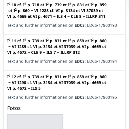
2
2
2
2
2
I
10
cf.
I
p. 718
et
I
p. 739
et
I
p. 831
et
I
p. 859
2
et
I
p. 860
=
VI 1288
cf.
VI p. 3134
et
VI 37039
et
VI p. 4669
et
VI p. 4671
=
ILS 4
=
CLE 8
=
ILLRP 311
Text and further informationen on
EDCS
: EDCS-17800193
2
2
2
2
2
I
11
cf.
I
p. 739
et
I
p. 831
et
I
p. 859
et
I
p. 860
=
VI 1289
cf.
VI p. 3134
et
VI 37039
et
VI p. 4669
et
VI p. 4672
=
CLE 9
=
ILS 7
=
ILLRP 312
Text and further informationen on
EDCS
: EDCS-17800194
2
2
2
2
2
I
12
cf.
I
p. 739
et
I
p. 831
et
I
p. 859
et
I
p. 860
=
VI 1290
cf.
VI p. 3134
et
VI 37039
et
VI p. 4669
et
VI p. 4672
=
ILS 5
Text and further informationen on
EDCS
: EDCS-17800195
Fotos