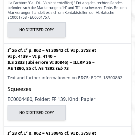
lila Farbton: 'Cal. Di... V (nicht entziffert) ' Entlang des rechten Randes
befinden sich die Markierungen: 'H' und 'III' in schwarzer Tinte. Bei den
Markierungen handelt es sich um Kontaktstellen der Abklatsche
EC0001753 - EC0001757.
NO DIGITISED COPY
2
2
I
26
cf.
I
p. 862
=
VI 30842
cf.
VI p. 3758
et
VI p. 4139 – VI p. 4140
=
ILS 3833 (ubi errore VI 30846
)
=
ILLRP 36
=
AE 1890, 85
cf.
AE 1892
sub
73
Text and further informationen on
EDCS
: EDCS-18300862
Squeezes
EC0004480, Folder: FF 139, Kind: Papier
NO DIGITISED COPY
2
2
I
28
cf.
I
p. 862
=
VI 30845
cf.
VI p. 3758
et