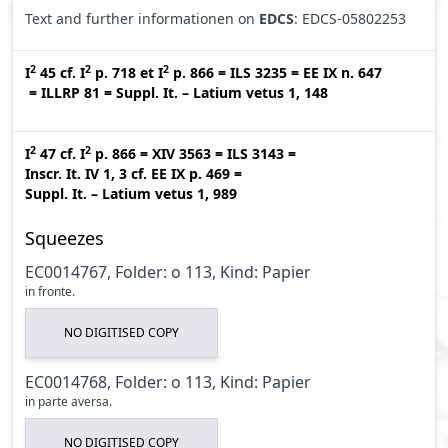
Text and further informationen on
EDCS
: EDCS-05802253
2
2
2
I
45
cf.
I
p. 718
et
I
p. 866
=
ILS 3235
=
EE IX n. 647
=
ILLRP 81
=
Suppl. It. – Latium vetus 1, 148
2
2
I
47
cf.
I
p. 866
=
XIV 3563
=
ILS 3143
=
Inscr. It. IV 1, 3
cf.
EE IX p. 469
=
Suppl. It. – Latium vetus 1, 989
Squeezes
EC0014767, Folder: o 113, Kind: Papier
in fronte.
NO DIGITISED COPY
EC0014768, Folder: o 113, Kind: Papier
in parte aversa.
NO DIGITISED COPY