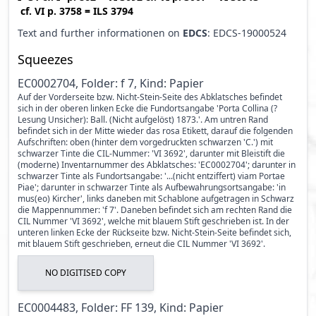
cf.
VI p. 3758
=
ILS 3794
Text and further informationen on
EDCS
: EDCS-19000524
Squeezes
EC0002704, Folder: f 7, Kind: Papier
Auf der Vorderseite bzw. Nicht-Stein-Seite des Abklatsches befindet
sich in der oberen linken Ecke die Fundortsangabe 'Porta Collina (?
Lesung Unsicher): Ball. (Nicht aufgelöst) 1873.'. Am untren Rand
befindet sich in der Mitte wieder das rosa Etikett, darauf die folgenden
Aufschriften: oben (hinter dem vorgedruckten schwarzen 'C.') mit
schwarzer Tinte die CIL-Nummer: 'VI 3692', darunter mit Bleistift die
(moderne) Inventarnummer des Abklatsches: 'EC0002704'; darunter in
schwarzer Tinte als Fundortsangabe: '...(nicht entziffert) viam Portae
Piae'; darunter in schwarzer Tinte als Aufbewahrungsortsangabe: 'in
mus(eo) Kircher', links daneben mit Schablone aufgetragen in Schwarz
die Mappennummer: 'f 7'. Daneben befindet sich am rechten Rand die
CIL Nummer 'VI 3692', welche mit blauem Stift geschrieben ist. In der
unteren linken Ecke der Rückseite bzw. Nicht-Stein-Seite befindet sich,
mit blauem Stift geschrieben, erneut die CIL Nummer 'VI 3692'.
NO DIGITISED COPY
EC0004483, Folder: FF 139, Kind: Papier