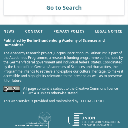
Go to Search
NEWS
CONTACT
PRIVACY POLICY
LEGAL NOTICE
Published by Berlin-Brandenburg Academy of Sciences and
Humanities
The Academy research project „
Corpus Inscriptionum Latinarum
“ is part of
the
Academies Programme
, a research funding programme co-financed by
the German federal government and individual federal states. Coordinated
by the
Union of the German Academies of Sciences and Humanities
, the
Programme intends to retrieve and explore our cultural heritage, to make it
accessible and highlight its relevance to the present, as well as to preserve
it for future.
All page content is subject to the Creative Commons licence
CC-BY 4.0 unless otherwise stated.
This web service is provided and maintained by
TELOTA - IT/DH