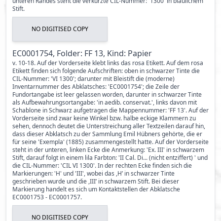
unteren Randes steht die verkürzte CIL-Nummer: '1300' in bläulichem
Stift.
NO DIGITISED COPY
EC0001754, Folder: FF 13, Kind: Papier
v. 10-18. Auf der Vorderseite klebt links das rosa Etikett. Auf dem rosa
Etikett finden sich folgende Aufschriften: oben in schwarzer Tinte die
CIL-Nummer: 'VI 1300'; darunter mit Bleistift die (moderne)
Inventarnummer des Abklatsches: 'EC0001754'; die Zeile der
Fundortangabe ist leer gelassen worden, darunter in schwarzer Tinte
als Aufbewahrungsortangabe: 'in aedib. conservat.', links davon mit
Schablone in Schwarz aufgetragen die Mappennummer: 'FF 13'. Auf der
Vorderseite sind zwar keine Winkel bzw. halbe eckige Klammern zu
sehen, dennoch deutet die Unterstreichung aller Textzeilen darauf hin,
dass dieser Abklatsch zu der Sammlung Emil Hübners gehörte, die er
für seine 'Exempla' (1885) zusammengestellt hatte. Auf der Vorderseite
steht in der unteren, linken Ecke die Anmerkung: 'Ex. III' in schwarzem
Stift, darauf folgt in einem lila Farbton: 'II Cal. Di... (nicht entziffert) ' und
die CIL-Nummer: 'CIL VI 1300'. In der rechten Ecke finden sich die
Markierungen: 'H' und 'III', wobei das ,H’ in schwarzer Tinte
geschrieben wurde und die ,III’ in schwarzem Stift. Bei dieser
Markierung handelt es sich um Kontaktstellen der Abklatsche
EC0001753 - EC0001757.
NO DIGITISED COPY