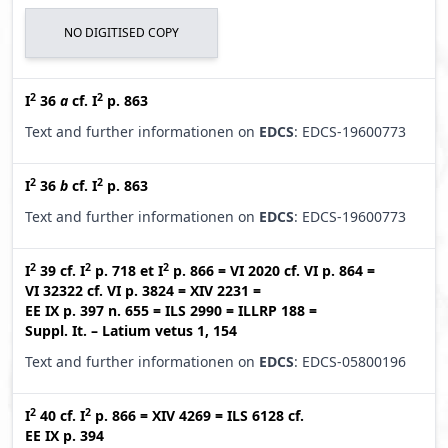
NO DIGITISED COPY
2
2
I
36
a
cf.
I
p. 863
Text and further informationen on
EDCS
: EDCS-19600773
2
2
I
36
b
cf.
I
p. 863
Text and further informationen on
EDCS
: EDCS-19600773
2
2
2
I
39
cf.
I
p. 718
et
I
p. 866
=
VI 2020
cf.
VI p. 864
=
VI 32322
cf.
VI p. 3824
=
XIV 2231
=
EE IX p. 397 n. 655
=
ILS 2990
=
ILLRP 188
=
Suppl. It. – Latium vetus 1, 154
Text and further informationen on
EDCS
: EDCS-05800196
2
2
I
40
cf.
I
p. 866
=
XIV 4269
=
ILS 6128
cf.
EE IX p. 394