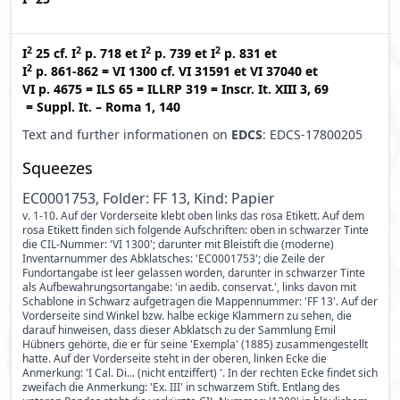
2
2
2
2
I
25
cf.
I
p. 718
et
I
p. 739
et
I
p. 831
et
2
I
p. 861-862
=
VI 1300
cf.
VI 31591
et
VI 37040
et
VI p. 4675
=
ILS 65
=
ILLRP 319
=
Inscr. It. XIII 3, 69
=
Suppl. It. – Roma 1, 140
Text and further informationen on
EDCS
: EDCS-17800205
Squeezes
EC0001753, Folder: FF 13, Kind: Papier
v. 1-10. Auf der Vorderseite klebt oben links das rosa Etikett. Auf dem
rosa Etikett finden sich folgende Aufschriften: oben in schwarzer Tinte
die CIL-Nummer: 'VI 1300'; darunter mit Bleistift die (moderne)
Inventarnummer des Abklatsches: 'EC0001753'; die Zeile der
Fundortangabe ist leer gelassen worden, darunter in schwarzer Tinte
als Aufbewahrungsortangabe: 'in aedib. conservat.', links davon mit
Schablone in Schwarz aufgetragen die Mappennummer: 'FF 13'. Auf der
Vorderseite sind Winkel bzw. halbe eckige Klammern zu sehen, die
darauf hinweisen, dass dieser Abklatsch zu der Sammlung Emil
Hübners gehörte, die er für seine 'Exempla' (1885) zusammengestellt
hatte. Auf der Vorderseite steht in der oberen, linken Ecke die
Anmerkung: 'I Cal. Di... (nicht entziffert) '. In der rechten Ecke findet sich
zweifach die Anmerkung: 'Ex. III' in schwarzem Stift. Entlang des