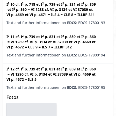
2
2
2
2
2
I
10
cf.
I
p. 718
et
I
p. 739
et
I
p. 831
et
I
p. 859
2
et
I
p. 860
=
VI 1288
cf.
VI p. 3134
et
VI 37039
et
VI p. 4669
et
VI p. 4671
=
ILS 4
=
CLE 8
=
ILLRP 311
Text and further informationen on
EDCS
: EDCS-17800193
2
2
2
2
2
I
11
cf.
I
p. 739
et
I
p. 831
et
I
p. 859
et
I
p. 860
=
VI 1289
cf.
VI p. 3134
et
VI 37039
et
VI p. 4669
et
VI p. 4672
=
CLE 9
=
ILS 7
=
ILLRP 312
Text and further informationen on
EDCS
: EDCS-17800194
2
2
2
2
2
I
12
cf.
I
p. 739
et
I
p. 831
et
I
p. 859
et
I
p. 860
=
VI 1290
cf.
VI p. 3134
et
VI 37039
et
VI p. 4669
et
VI p. 4672
=
ILS 5
Text and further informationen on
EDCS
: EDCS-17800195
Fotos