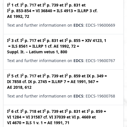
2
2
2
2
I
1
cf.
I
p. 717
et
I
p. 739
et
I
p. 831
et
2
I
p. 853-854
=
VI 36840
=
ILS 4913
=
ILLRP 3
cf.
AE 1992, 72
Text and further informationen on
EDCS
: EDCS-19600669
2
2
2
2
I
3
cf.
I
p. 717
et
I
p. 831
et
I
p. 855
=
XIV 4123, 1
=
ILS 8561
=
ILLRP 1
cf.
AE 1992, 72
=
Suppl. It. – Latium vetus 1, 800
Text and further informationen on
EDCS
: EDCS-19600767
2
2
2
2
I
5
cf.
I
p. 717
et
I
p. 739
et
I
p. 859
et
IX p. 349
=
IX 7858
cf.
IX p. 2745
=
ILLRP 7
=
AE 1991, 567
=
AE 2018, 612
Text and further informationen on
EDCS
: EDCS-19600768
2
2
2
2
2
I
6
cf.
I
p. 718
et
I
p. 739
et
I
p. 831
et
I
p. 859
=
VI 1284
=
VI 31587
cf.
VI 37039
et
VI p. 4669
et
VI 4670
=
ILS 1 v. 1
=
AE 1991, 71