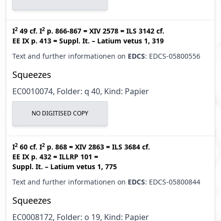
2
2
I
49
cf.
I
p. 866-867
=
XIV 2578
=
ILS 3142
cf.
EE IX p. 413
=
Suppl. It. – Latium vetus 1, 319
Text and further informationen on
EDCS
: EDCS-05800556
Squeezes
EC0010074, Folder: q 40, Kind: Papier
NO DIGITISED COPY
2
2
I
60
cf.
I
p. 868
=
XIV 2863
=
ILS 3684
cf.
EE IX p. 432
=
ILLRP 101
=
Suppl. It. – Latium vetus 1, 775
Text and further informationen on
EDCS
: EDCS-05800844
Squeezes
EC0008172, Folder: o 19, Kind: Papier