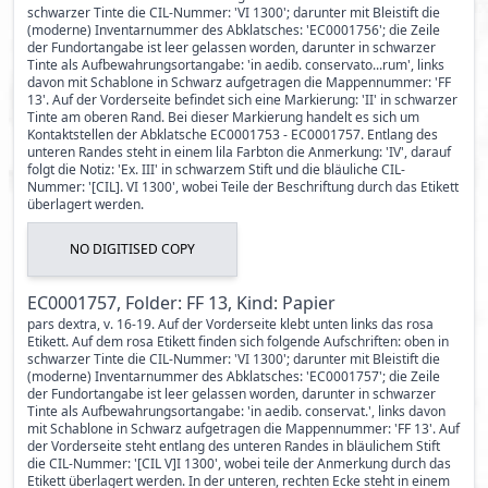
schwarzer Tinte die CIL-Nummer: 'VI 1300'; darunter mit Bleistift die
(moderne) Inventarnummer des Abklatsches: 'EC0001756'; die Zeile
der Fundortangabe ist leer gelassen worden, darunter in schwarzer
Tinte als Aufbewahrungsortangabe: 'in aedib. conservato...rum', links
davon mit Schablone in Schwarz aufgetragen die Mappennummer: 'FF
13'. Auf der Vorderseite befindet sich eine Markierung: 'II' in schwarzer
Tinte am oberen Rand. Bei dieser Markierung handelt es sich um
Kontaktstellen der Abklatsche EC0001753 - EC0001757. Entlang des
unteren Randes steht in einem lila Farbton die Anmerkung: 'IV', darauf
folgt die Notiz: 'Ex. III' in schwarzem Stift und die bläuliche CIL-
Nummer: '[CIL]. VI 1300', wobei Teile der Beschriftung durch das Etikett
überlagert werden.
NO DIGITISED COPY
EC0001757, Folder: FF 13, Kind: Papier
pars dextra, v. 16-19. Auf der Vorderseite klebt unten links das rosa
Etikett. Auf dem rosa Etikett finden sich folgende Aufschriften: oben in
schwarzer Tinte die CIL-Nummer: 'VI 1300'; darunter mit Bleistift die
(moderne) Inventarnummer des Abklatsches: 'EC0001757'; die Zeile
der Fundortangabe ist leer gelassen worden, darunter in schwarzer
Tinte als Aufbewahrungsortangabe: 'in aedib. conservat.', links davon
mit Schablone in Schwarz aufgetragen die Mappennummer: 'FF 13'. Auf
der Vorderseite steht entlang des unteren Randes in bläulichem Stift
die CIL-Nummer: '[CIL V]I 1300', wobei teile der Anmerkung durch das
Etikett überlagert werden. In der unteren, rechten Ecke steht in einem