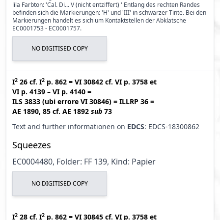
lila Farbton: 'Cal. Di... V (nicht entziffert) ' Entlang des rechten Randes
befinden sich die Markierungen: 'H' und 'III' in schwarzer Tinte. Bei den
Markierungen handelt es sich um Kontaktstellen der Abklatsche
EC0001753 - EC0001757.
NO DIGITISED COPY
2
2
I
26
cf.
I
p. 862
=
VI 30842
cf.
VI p. 3758
et
VI p. 4139 – VI p. 4140
=
ILS 3833 (ubi errore VI 30846
)
=
ILLRP 36
=
AE 1890, 85
cf.
AE 1892
sub
73
Text and further informationen on
EDCS
: EDCS-18300862
Squeezes
EC0004480, Folder: FF 139, Kind: Papier
NO DIGITISED COPY
2
2
I
28
cf.
I
p. 862
=
VI 30845
cf.
VI p. 3758
et