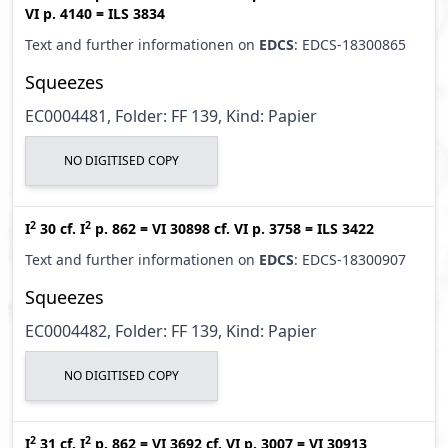
VI p. 4140
=
ILS 3834
Text and further informationen on
EDCS
: EDCS-18300865
Squeezes
EC0004481, Folder: FF 139, Kind: Papier
NO DIGITISED COPY
2
2
I
30
cf.
I
p. 862
=
VI 30898
cf.
VI p. 3758
=
ILS 3422
Text and further informationen on
EDCS
: EDCS-18300907
Squeezes
EC0004482, Folder: FF 139, Kind: Papier
NO DIGITISED COPY
2
2
I
31
cf.
I
p. 862
=
VI 3692
cf.
VI p. 3007
=
VI 30913