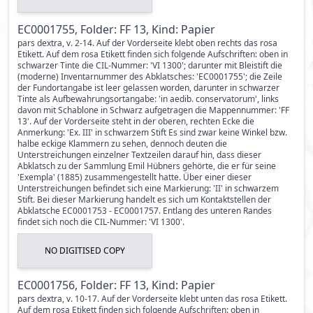
EC0001755, Folder: FF 13, Kind: Papier
pars dextra, v. 2-14. Auf der Vorderseite klebt oben rechts das rosa
Etikett. Auf dem rosa Etikett finden sich folgende Aufschriften: oben in
schwarzer Tinte die CIL-Nummer: 'VI 1300'; darunter mit Bleistift die
(moderne) Inventarnummer des Abklatsches: 'EC0001755'; die Zeile
der Fundortangabe ist leer gelassen worden, darunter in schwarzer
Tinte als Aufbewahrungsortangabe: 'in aedib. conservatorum', links
davon mit Schablone in Schwarz aufgetragen die Mappennummer: 'FF
13'. Auf der Vorderseite steht in der oberen, rechten Ecke die
Anmerkung: 'Ex. III' in schwarzem Stift Es sind zwar keine Winkel bzw.
halbe eckige Klammern zu sehen, dennoch deuten die
Unterstreichungen einzelner Textzeilen darauf hin, dass dieser
Abklatsch zu der Sammlung Emil Hübners gehörte, die er für seine
'Exempla' (1885) zusammengestellt hatte. Über einer dieser
Unterstreichungen befindet sich eine Markierung: 'II' in schwarzem
Stift. Bei dieser Markierung handelt es sich um Kontaktstellen der
Abklatsche EC0001753 - EC0001757. Entlang des unteren Randes
findet sich noch die CIL-Nummer: 'VI 1300'.
NO DIGITISED COPY
EC0001756, Folder: FF 13, Kind: Papier
pars dextra, v. 10-17. Auf der Vorderseite klebt unten das rosa Etikett.
Auf dem rosa Etikett finden sich folgende Aufschriften: oben in