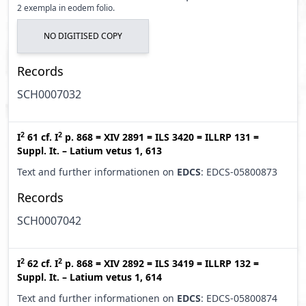
2 exempla in eodem folio.
NO DIGITISED COPY
Records
SCH0007032
2
2
I
61
cf.
I
p. 868
=
XIV 2891
=
ILS 3420
=
ILLRP 131
=
Suppl. It. – Latium vetus 1, 613
Text and further informationen on
EDCS
: EDCS-05800873
Records
SCH0007042
2
2
I
62
cf.
I
p. 868
=
XIV 2892
=
ILS 3419
=
ILLRP 132
=
Suppl. It. – Latium vetus 1, 614
Text and further informationen on
EDCS
: EDCS-05800874