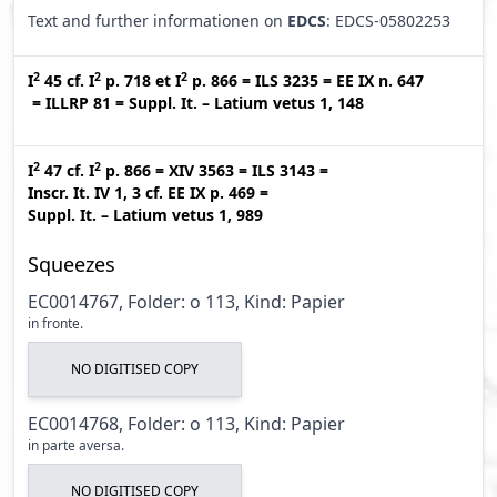
Text and further informationen on
EDCS
: EDCS-05802253
2
2
2
I
45
cf.
I
p. 718
et
I
p. 866
=
ILS 3235
=
EE IX n. 647
=
ILLRP 81
=
Suppl. It. – Latium vetus 1, 148
2
2
I
47
cf.
I
p. 866
=
XIV 3563
=
ILS 3143
=
Inscr. It. IV 1, 3
cf.
EE IX p. 469
=
Suppl. It. – Latium vetus 1, 989
Squeezes
EC0014767, Folder: o 113, Kind: Papier
in fronte.
NO DIGITISED COPY
EC0014768, Folder: o 113, Kind: Papier
in parte aversa.
NO DIGITISED COPY