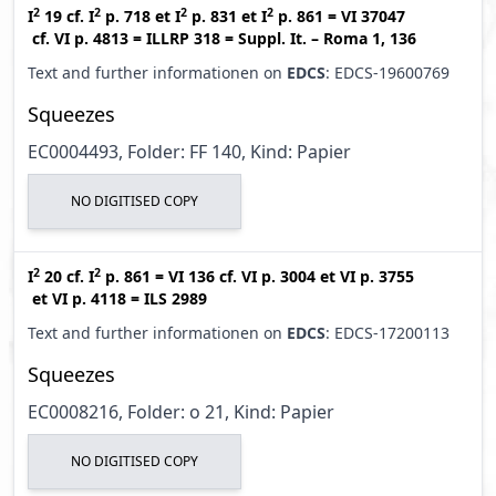
2
2
2
2
I
19
cf.
I
p. 718
et
I
p. 831
et
I
p. 861
=
VI 37047
cf.
VI p. 4813
=
ILLRP 318
=
Suppl. It. – Roma 1, 136
Text and further informationen on
EDCS
: EDCS-19600769
Squeezes
EC0004493, Folder: FF 140, Kind: Papier
NO DIGITISED COPY
2
2
I
20
cf.
I
p. 861
=
VI 136
cf.
VI p. 3004
et
VI p. 3755
et
VI p. 4118
=
ILS 2989
Text and further informationen on
EDCS
: EDCS-17200113
Squeezes
EC0008216, Folder: o 21, Kind: Papier
NO DIGITISED COPY