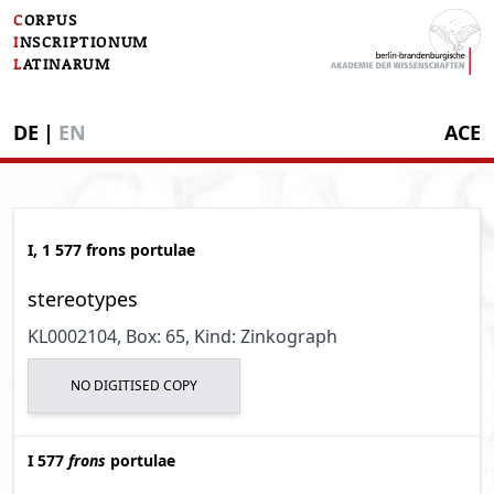
C
ORPUS
I
NSCRIPTIONUM
L
ATINARUM
DE
|
EN
ACE
I, 1 577 frons portulae
stereotypes
KL0002104
, Box: 65
, Kind: Zinkograph
NO DIGITISED COPY
I 577
frons
portulae