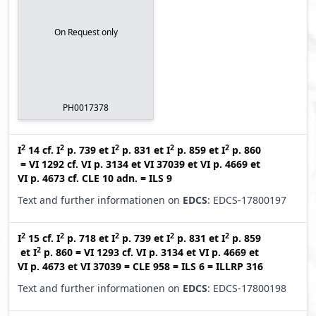
On Request only
PH0017378
2
2
2
2
2
I
14
cf.
I
p. 739
et
I
p. 831
et
I
p. 859
et
I
p. 860
=
VI 1292
cf.
VI p. 3134
et
VI 37039
et
VI p. 4669
et
VI p. 4673
cf.
CLE 10 adn.
=
ILS 9
Text and further informationen on
EDCS
: EDCS-17800197
2
2
2
2
2
I
15
cf.
I
p. 718
et
I
p. 739
et
I
p. 831
et
I
p. 859
2
et
I
p. 860
=
VI 1293
cf.
VI p. 3134
et
VI p. 4669
et
VI p. 4673
et
VI 37039
=
CLE 958
=
ILS 6
=
ILLRP 316
Text and further informationen on
EDCS
: EDCS-17800198