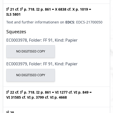
2
2
I
21
cf.
I
p. 718. I2 p. 861
=
X 6838
cf.
X p. 1019
=
ILS 5801
Text and further informationen on
EDCS
: EDCS-21700050
Squeezes
EC0003978, Folder: FF 91, Kind: Papier
NO DIGITISED COPY
EC0003979, Folder: FF 91, Kind: Papier
NO DIGITISED COPY
2
2
I
22
cf.
I
p. 718. I2 p. 861
=
VI 1277
cf.
VI p. 849
=
VI 31585
cf.
VI p. 3799
cf.
VI p. 4668
2
I
25