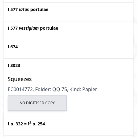
I 577
latus
portulae
I 577
vestigium
portulae
I 674
I 3023
Squeezes
EC0014772, Folder: QQ 75, Kind: Papier
NO DIGITISED COPY
2
I p. 332
=
I
p. 254