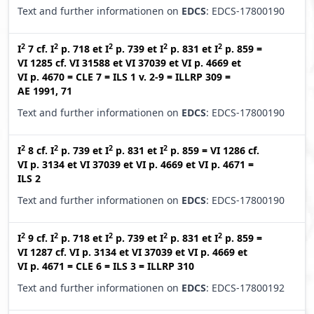
Text and further informationen on
EDCS
: EDCS-17800190
2
2
2
2
2
I
7
cf.
I
p. 718
et
I
p. 739
et
I
p. 831
et
I
p. 859
=
VI 1285
cf.
VI 31588
et
VI 37039
et
VI p. 4669
et
VI p. 4670
=
CLE 7
=
ILS 1 v. 2-9
=
ILLRP 309
=
AE 1991, 71
Text and further informationen on
EDCS
: EDCS-17800190
2
2
2
2
I
8
cf.
I
p. 739
et
I
p. 831
et
I
p. 859
=
VI 1286
cf.
VI p. 3134
et
VI 37039
et
VI p. 4669
et
VI p. 4671
=
ILS 2
Text and further informationen on
EDCS
: EDCS-17800190
2
2
2
2
2
I
9
cf.
I
p. 718
et
I
p. 739
et
I
p. 831
et
I
p. 859
=
VI 1287
cf.
VI p. 3134
et
VI 37039
et
VI p. 4669
et
VI p. 4671
=
CLE 6
=
ILS 3
=
ILLRP 310
Text and further informationen on
EDCS
: EDCS-17800192