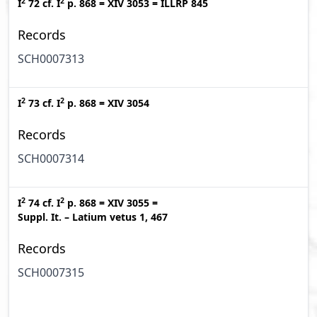
2
2
I
72
cf.
I
p. 868
=
XIV 3053
=
ILLRP 845
Records
SCH0007313
2
2
I
73
cf.
I
p. 868
=
XIV 3054
Records
SCH0007314
2
2
I
74
cf.
I
p. 868
=
XIV 3055
=
Suppl. It. – Latium vetus 1, 467
Records
SCH0007315