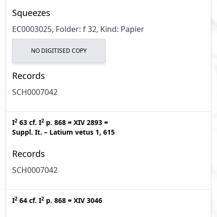
Squeezes
EC0003025, Folder: f 32, Kind: Papier
NO DIGITISED COPY
Records
SCH0007042
2
2
I
63
cf.
I
p. 868
=
XIV 2893
=
Suppl. It. – Latium vetus 1, 615
Records
SCH0007042
2
2
I
64
cf.
I
p. 868
=
XIV 3046