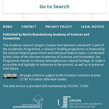
Go to Search
NEWS
CONTACT
PRIVACY POLICY
LEGAL NOTICE
Published by Berlin-Brandenburg Academy of Sciences and
Humanities
The Academy research project „
Corpus Inscriptionum Latinarum
“ is part of
the
Academies Programme
, a research funding programme co-financed by
the German federal government and individual federal states. Coordinated
by the
Union of the German Academies of Sciences and Humanities
, the
Programme intends to retrieve and explore our cultural heritage, to make it
accessible and highlight its relevance to the present, as well as to preserve
it for future.
All page content is subject to the Creative Commons licence
CC-BY 4.0 unless otherwise stated.
This web service is provided and maintained by
TELOTA - IT/DH