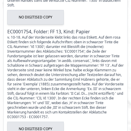
unteren Randes steht die verkürzte CIL-Nummer: '1300' in bläulichem
Stift.
NO DIGITISED COPY
EC0001754, Folder: FF 13, Kind: Papier
v. 10-18. Auf der Vorderseite klebt links das rosa Etikett. Auf dem rosa
Etikett finden sich folgende Aufschriften: oben in schwarzer Tinte die
CIL-Nummer: 'VI 1300'; darunter mit Bleistift die (moderne)
Inventarnummer des Abklatsches: 'EC0001754'; die Zeile der
Fundortangabe ist leer gelassen worden, darunter in schwarzer Tinte
als Aufbewahrungsortangabe: 'in aedib. conservat.', links davon mit
Schablone in Schwarz aufgetragen die Mappennummer: 'FF 13'. Auf der
Vorderseite sind zwar keine Winkel bzw. halbe eckige Klammern zu
sehen, dennoch deutet die Unterstreichung aller Textzeilen darauf hin,
dass dieser Abklatsch zu der Sammlung Emil Hübners gehörte, die er
für seine 'Exempla' (1885) zusammengestellt hatte. Auf der Vorderseite
steht in der unteren, linken Ecke die Anmerkung: 'Ex. III' in schwarzem
Stift, darauf folgt in einem lila Farbton: 'II Cal. Di... (nicht entziffert) ' und
die CIL-Nummer: 'CIL VI 1300'. In der rechten Ecke finden sich die
Markierungen: 'H' und 'III', wobei das ,H’ in schwarzer Tinte
geschrieben wurde und die ,III’ in schwarzem Stift. Bei dieser
Markierung handelt es sich um Kontaktstellen der Abklatsche
EC0001753 - EC0001757.
NO DIGITISED COPY