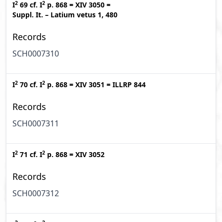
2
2
I
69
cf.
I
p. 868
=
XIV 3050
=
Suppl. It. – Latium vetus 1, 480
Records
SCH0007310
2
2
I
70
cf.
I
p. 868
=
XIV 3051
=
ILLRP 844
Records
SCH0007311
2
2
I
71
cf.
I
p. 868
=
XIV 3052
Records
SCH0007312