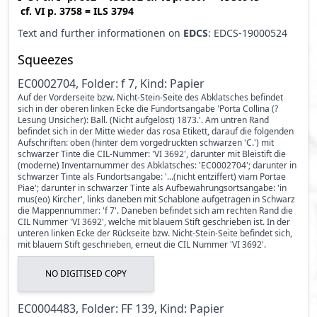
cf.
VI p. 3758
=
ILS 3794
Text and further informationen on
EDCS
: EDCS-19000524
Squeezes
EC0002704, Folder: f 7, Kind: Papier
Auf der Vorderseite bzw. Nicht-Stein-Seite des Abklatsches befindet
sich in der oberen linken Ecke die Fundortsangabe 'Porta Collina (?
Lesung Unsicher): Ball. (Nicht aufgelöst) 1873.'. Am untren Rand
befindet sich in der Mitte wieder das rosa Etikett, darauf die folgenden
Aufschriften: oben (hinter dem vorgedruckten schwarzen 'C.') mit
schwarzer Tinte die CIL-Nummer: 'VI 3692', darunter mit Bleistift die
(moderne) Inventarnummer des Abklatsches: 'EC0002704'; darunter in
schwarzer Tinte als Fundortsangabe: '...(nicht entziffert) viam Portae
Piae'; darunter in schwarzer Tinte als Aufbewahrungsortsangabe: 'in
mus(eo) Kircher', links daneben mit Schablone aufgetragen in Schwarz
die Mappennummer: 'f 7'. Daneben befindet sich am rechten Rand die
CIL Nummer 'VI 3692', welche mit blauem Stift geschrieben ist. In der
unteren linken Ecke der Rückseite bzw. Nicht-Stein-Seite befindet sich,
mit blauem Stift geschrieben, erneut die CIL Nummer 'VI 3692'.
NO DIGITISED COPY
EC0004483, Folder: FF 139, Kind: Papier