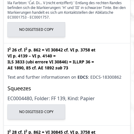
lila Farbton: 'Cal. Di... V (nicht entziffert) ' Entlang des rechten Randes
befinden sich die Markierungen: 'H' und 'III' in schwarzer Tinte. Bei den
Markierungen handelt es sich um Kontaktstellen der Abklatsche
EC0001753 - EC0001757.
NO DIGITISED COPY
2
2
I
26
cf.
I
p. 862
=
VI 30842
cf.
VI p. 3758
et
VI p. 4139 – VI p. 4140
=
ILS 3833 (ubi errore VI 30846
)
=
ILLRP 36
=
AE 1890, 85
cf.
AE 1892
sub
73
Text and further informationen on
EDCS
: EDCS-18300862
Squeezes
EC0004480, Folder: FF 139, Kind: Papier
NO DIGITISED COPY
2
2
I
28
cf.
I
p. 862
=
VI 30845
cf.
VI p. 3758
et