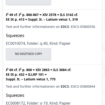
2
2
I
49
cf.
I
p. 866-867
=
XIV 2578
=
ILS 3142
cf.
EE IX p. 413
=
Suppl. It. – Latium vetus 1, 319
Text and further informationen on
EDCS
: EDCS-05800556
Squeezes
EC0010074, Folder: q 40, Kind: Papier
NO DIGITISED COPY
2
2
I
60
cf.
I
p. 868
=
XIV 2863
=
ILS 3684
cf.
EE IX p. 432
=
ILLRP 101
=
Suppl. It. – Latium vetus 1, 775
Text and further informationen on
EDCS
: EDCS-05800844
Squeezes
EC0008172, Folder: o 19, Kind: Papier