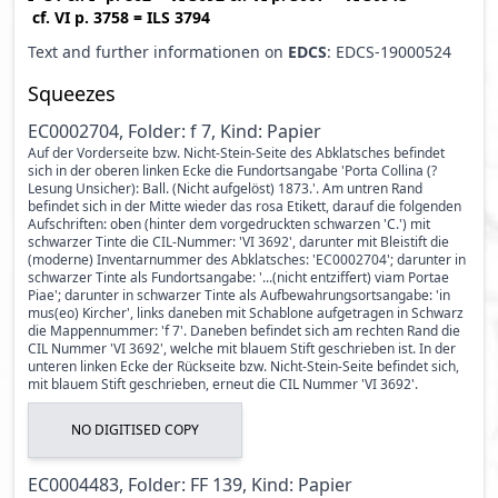
cf.
VI p. 3758
=
ILS 3794
Text and further informationen on
EDCS
: EDCS-19000524
Squeezes
EC0002704, Folder: f 7, Kind: Papier
Auf der Vorderseite bzw. Nicht-Stein-Seite des Abklatsches befindet
sich in der oberen linken Ecke die Fundortsangabe 'Porta Collina (?
Lesung Unsicher): Ball. (Nicht aufgelöst) 1873.'. Am untren Rand
befindet sich in der Mitte wieder das rosa Etikett, darauf die folgenden
Aufschriften: oben (hinter dem vorgedruckten schwarzen 'C.') mit
schwarzer Tinte die CIL-Nummer: 'VI 3692', darunter mit Bleistift die
(moderne) Inventarnummer des Abklatsches: 'EC0002704'; darunter in
schwarzer Tinte als Fundortsangabe: '...(nicht entziffert) viam Portae
Piae'; darunter in schwarzer Tinte als Aufbewahrungsortsangabe: 'in
mus(eo) Kircher', links daneben mit Schablone aufgetragen in Schwarz
die Mappennummer: 'f 7'. Daneben befindet sich am rechten Rand die
CIL Nummer 'VI 3692', welche mit blauem Stift geschrieben ist. In der
unteren linken Ecke der Rückseite bzw. Nicht-Stein-Seite befindet sich,
mit blauem Stift geschrieben, erneut die CIL Nummer 'VI 3692'.
NO DIGITISED COPY
EC0004483, Folder: FF 139, Kind: Papier