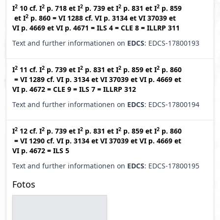
2
2
2
2
2
I
10
cf.
I
p. 718
et
I
p. 739
et
I
p. 831
et
I
p. 859
2
et
I
p. 860
=
VI 1288
cf.
VI p. 3134
et
VI 37039
et
VI p. 4669
et
VI p. 4671
=
ILS 4
=
CLE 8
=
ILLRP 311
Text and further informationen on
EDCS
: EDCS-17800193
2
2
2
2
2
I
11
cf.
I
p. 739
et
I
p. 831
et
I
p. 859
et
I
p. 860
=
VI 1289
cf.
VI p. 3134
et
VI 37039
et
VI p. 4669
et
VI p. 4672
=
CLE 9
=
ILS 7
=
ILLRP 312
Text and further informationen on
EDCS
: EDCS-17800194
2
2
2
2
2
I
12
cf.
I
p. 739
et
I
p. 831
et
I
p. 859
et
I
p. 860
=
VI 1290
cf.
VI p. 3134
et
VI 37039
et
VI p. 4669
et
VI p. 4672
=
ILS 5
Text and further informationen on
EDCS
: EDCS-17800195
Fotos