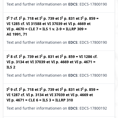
Text and further informationen on
EDCS
: EDCS-17800190
2
2
2
2
2
I
7
cf.
I
p. 718
et
I
p. 739
et
I
p. 831
et
I
p. 859
=
VI 1285
cf.
VI 31588
et
VI 37039
et
VI p. 4669
et
VI p. 4670
=
CLE 7
=
ILS 1 v. 2-9
=
ILLRP 309
=
AE 1991, 71
Text and further informationen on
EDCS
: EDCS-17800190
2
2
2
2
I
8
cf.
I
p. 739
et
I
p. 831
et
I
p. 859
=
VI 1286
cf.
VI p. 3134
et
VI 37039
et
VI p. 4669
et
VI p. 4671
=
ILS 2
Text and further informationen on
EDCS
: EDCS-17800190
2
2
2
2
2
I
9
cf.
I
p. 718
et
I
p. 739
et
I
p. 831
et
I
p. 859
=
VI 1287
cf.
VI p. 3134
et
VI 37039
et
VI p. 4669
et
VI p. 4671
=
CLE 6
=
ILS 3
=
ILLRP 310
Text and further informationen on
EDCS
: EDCS-17800192