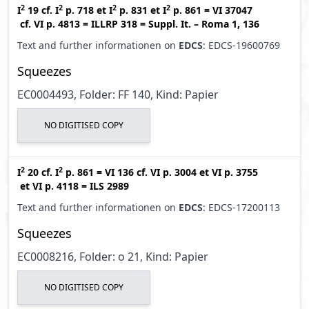
2
2
2
2
I
19
cf.
I
p. 718
et
I
p. 831
et
I
p. 861
=
VI 37047
cf.
VI p. 4813
=
ILLRP 318
=
Suppl. It. – Roma 1, 136
Text and further informationen on
EDCS
: EDCS-19600769
Squeezes
EC0004493, Folder: FF 140, Kind: Papier
NO DIGITISED COPY
2
2
I
20
cf.
I
p. 861
=
VI 136
cf.
VI p. 3004
et
VI p. 3755
et
VI p. 4118
=
ILS 2989
Text and further informationen on
EDCS
: EDCS-17200113
Squeezes
EC0008216, Folder: o 21, Kind: Papier
NO DIGITISED COPY