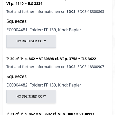
VI p. 4140
=
ILS 3834
Text and further informationen on
EDCS
: EDCS-18300865
Squeezes
EC0004481, Folder: FF 139, Kind: Papier
NO DIGITISED COPY
2
2
I
30
cf.
I
p. 862
=
VI 30898
cf.
VI p. 3758
=
ILS 3422
Text and further informationen on
EDCS
: EDCS-18300907
Squeezes
EC0004482, Folder: FF 139, Kind: Papier
NO DIGITISED COPY
2
2
I
31
cf.
I
p. 862
=
VI 3692
cf.
VI p. 3007
=
VI 30913