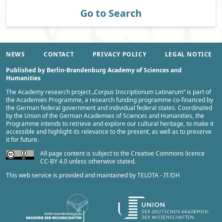
Go to Search
NEWS
CONTACT
PRIVACY POLICY
LEGAL NOTICE
Published by Berlin-Brandenburg Academy of Sciences and
Humanities
The Academy research project „
Corpus Inscriptionum Latinarum
“ is part of
the
Academies Programme
, a research funding programme co-financed by
the German federal government and individual federal states. Coordinated
by the
Union of the German Academies of Sciences and Humanities
, the
Programme intends to retrieve and explore our cultural heritage, to make it
accessible and highlight its relevance to the present, as well as to preserve
it for future.
All page content is subject to the Creative Commons licence
CC-BY 4.0 unless otherwise stated.
This web service is provided and maintained by
TELOTA - IT/DH