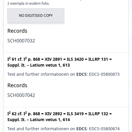
2 exempla in eodem folio.
NO DIGITISED COPY
Records
SCH0007032
2
2
I
61
cf.
I
p. 868
=
XIV 2891
=
ILS 3420
=
ILLRP 131
=
Suppl. It. – Latium vetus 1, 613
Text and further informationen on
EDCS
: EDCS-05800873
Records
SCH0007042
2
2
I
62
cf.
I
p. 868
=
XIV 2892
=
ILS 3419
=
ILLRP 132
=
Suppl. It. – Latium vetus 1, 614
Text and further informationen on
EDCS
: EDCS-05800874