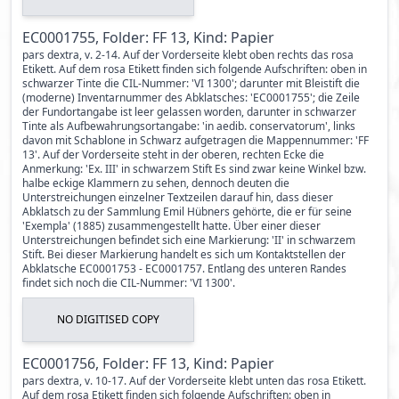
EC0001755, Folder: FF 13, Kind: Papier
pars dextra, v. 2-14. Auf der Vorderseite klebt oben rechts das rosa
Etikett. Auf dem rosa Etikett finden sich folgende Aufschriften: oben in
schwarzer Tinte die CIL-Nummer: 'VI 1300'; darunter mit Bleistift die
(moderne) Inventarnummer des Abklatsches: 'EC0001755'; die Zeile
der Fundortangabe ist leer gelassen worden, darunter in schwarzer
Tinte als Aufbewahrungsortangabe: 'in aedib. conservatorum', links
davon mit Schablone in Schwarz aufgetragen die Mappennummer: 'FF
13'. Auf der Vorderseite steht in der oberen, rechten Ecke die
Anmerkung: 'Ex. III' in schwarzem Stift Es sind zwar keine Winkel bzw.
halbe eckige Klammern zu sehen, dennoch deuten die
Unterstreichungen einzelner Textzeilen darauf hin, dass dieser
Abklatsch zu der Sammlung Emil Hübners gehörte, die er für seine
'Exempla' (1885) zusammengestellt hatte. Über einer dieser
Unterstreichungen befindet sich eine Markierung: 'II' in schwarzem
Stift. Bei dieser Markierung handelt es sich um Kontaktstellen der
Abklatsche EC0001753 - EC0001757. Entlang des unteren Randes
findet sich noch die CIL-Nummer: 'VI 1300'.
NO DIGITISED COPY
EC0001756, Folder: FF 13, Kind: Papier
pars dextra, v. 10-17. Auf der Vorderseite klebt unten das rosa Etikett.
Auf dem rosa Etikett finden sich folgende Aufschriften: oben in