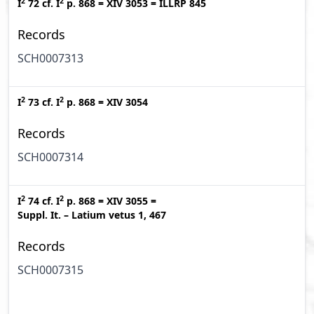
2
2
I
72
cf.
I
p. 868
=
XIV 3053
=
ILLRP 845
Records
SCH0007313
2
2
I
73
cf.
I
p. 868
=
XIV 3054
Records
SCH0007314
2
2
I
74
cf.
I
p. 868
=
XIV 3055
=
Suppl. It. – Latium vetus 1, 467
Records
SCH0007315