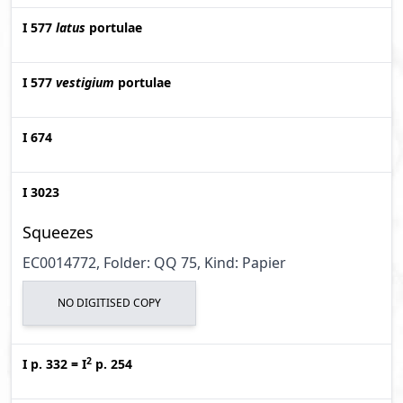
I 577
latus
portulae
I 577
vestigium
portulae
I 674
I 3023
Squeezes
EC0014772, Folder: QQ 75, Kind: Papier
NO DIGITISED COPY
2
I p. 332
=
I
p. 254