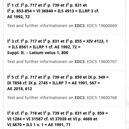
2
2
2
2
I
1
cf.
I
p. 717
et
I
p. 739
et
I
p. 831
et
2
I
p. 853-854
=
VI 36840
=
ILS 4913
=
ILLRP 3
cf.
AE 1992, 72
Text and further informationen on
EDCS
: EDCS-19600669
2
2
2
2
I
3
cf.
I
p. 717
et
I
p. 831
et
I
p. 855
=
XIV 4123, 1
=
ILS 8561
=
ILLRP 1
cf.
AE 1992, 72
=
Suppl. It. – Latium vetus 1, 800
Text and further informationen on
EDCS
: EDCS-19600767
2
2
2
2
I
5
cf.
I
p. 717
et
I
p. 739
et
I
p. 859
et
IX p. 349
=
IX 7858
cf.
IX p. 2745
=
ILLRP 7
=
AE 1991, 567
=
AE 2018, 612
Text and further informationen on
EDCS
: EDCS-19600768
2
2
2
2
2
I
6
cf.
I
p. 718
et
I
p. 739
et
I
p. 831
et
I
p. 859
=
VI 1284
=
VI 31587
cf.
VI 37039
et
VI p. 4669
et
VI 4670
=
ILS 1 v. 1
=
AE 1991, 71