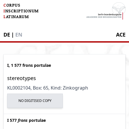
C
ORPUS
I
NSCRIPTIONUM
L
ATINARUM
DE
|
EN
ACE
I, 1 577 frons portulae
stereotypes
KL0002104
, Box: 65
, Kind: Zinkograph
NO DIGITISED COPY
I 577
frons
portulae