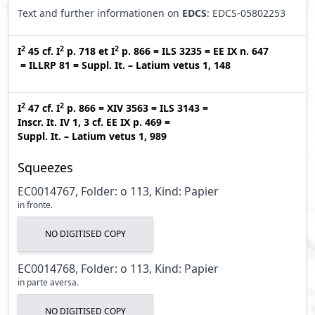
Text and further informationen on
EDCS
: EDCS-05802253
2
2
2
I
45
cf.
I
p. 718
et
I
p. 866
=
ILS 3235
=
EE IX n. 647
=
ILLRP 81
=
Suppl. It. – Latium vetus 1, 148
2
2
I
47
cf.
I
p. 866
=
XIV 3563
=
ILS 3143
=
Inscr. It. IV 1, 3
cf.
EE IX p. 469
=
Suppl. It. – Latium vetus 1, 989
Squeezes
EC0014767, Folder: o 113, Kind: Papier
in fronte.
NO DIGITISED COPY
EC0014768, Folder: o 113, Kind: Papier
in parte aversa.
NO DIGITISED COPY