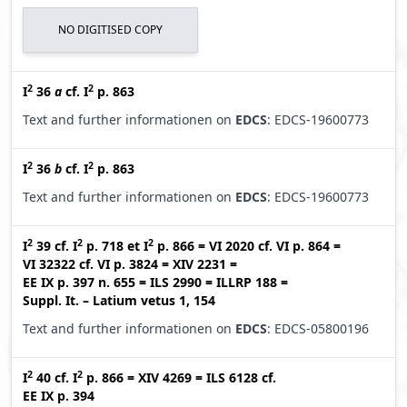
NO DIGITISED COPY
2
2
I
36
a
cf.
I
p. 863
Text and further informationen on
EDCS
: EDCS-19600773
2
2
I
36
b
cf.
I
p. 863
Text and further informationen on
EDCS
: EDCS-19600773
2
2
2
I
39
cf.
I
p. 718
et
I
p. 866
=
VI 2020
cf.
VI p. 864
=
VI 32322
cf.
VI p. 3824
=
XIV 2231
=
EE IX p. 397 n. 655
=
ILS 2990
=
ILLRP 188
=
Suppl. It. – Latium vetus 1, 154
Text and further informationen on
EDCS
: EDCS-05800196
2
2
I
40
cf.
I
p. 866
=
XIV 4269
=
ILS 6128
cf.
EE IX p. 394