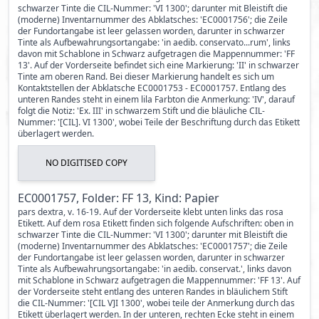
schwarzer Tinte die CIL-Nummer: 'VI 1300'; darunter mit Bleistift die
(moderne) Inventarnummer des Abklatsches: 'EC0001756'; die Zeile
der Fundortangabe ist leer gelassen worden, darunter in schwarzer
Tinte als Aufbewahrungsortangabe: 'in aedib. conservato...rum', links
davon mit Schablone in Schwarz aufgetragen die Mappennummer: 'FF
13'. Auf der Vorderseite befindet sich eine Markierung: 'II' in schwarzer
Tinte am oberen Rand. Bei dieser Markierung handelt es sich um
Kontaktstellen der Abklatsche EC0001753 - EC0001757. Entlang des
unteren Randes steht in einem lila Farbton die Anmerkung: 'IV', darauf
folgt die Notiz: 'Ex. III' in schwarzem Stift und die bläuliche CIL-
Nummer: '[CIL]. VI 1300', wobei Teile der Beschriftung durch das Etikett
überlagert werden.
NO DIGITISED COPY
EC0001757, Folder: FF 13, Kind: Papier
pars dextra, v. 16-19. Auf der Vorderseite klebt unten links das rosa
Etikett. Auf dem rosa Etikett finden sich folgende Aufschriften: oben in
schwarzer Tinte die CIL-Nummer: 'VI 1300'; darunter mit Bleistift die
(moderne) Inventarnummer des Abklatsches: 'EC0001757'; die Zeile
der Fundortangabe ist leer gelassen worden, darunter in schwarzer
Tinte als Aufbewahrungsortangabe: 'in aedib. conservat.', links davon
mit Schablone in Schwarz aufgetragen die Mappennummer: 'FF 13'. Auf
der Vorderseite steht entlang des unteren Randes in bläulichem Stift
die CIL-Nummer: '[CIL V]I 1300', wobei teile der Anmerkung durch das
Etikett überlagert werden. In der unteren, rechten Ecke steht in einem