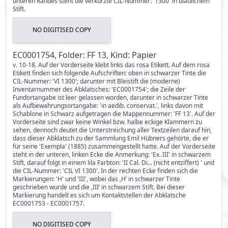
unteren Randes steht die verkürzte CIL-Nummer: '1300' in bläulichem
Stift.
NO DIGITISED COPY
EC0001754, Folder: FF 13, Kind: Papier
v. 10-18. Auf der Vorderseite klebt links das rosa Etikett. Auf dem rosa
Etikett finden sich folgende Aufschriften: oben in schwarzer Tinte die
CIL-Nummer: 'VI 1300'; darunter mit Bleistift die (moderne)
Inventarnummer des Abklatsches: 'EC0001754'; die Zeile der
Fundortangabe ist leer gelassen worden, darunter in schwarzer Tinte
als Aufbewahrungsortangabe: 'in aedib. conservat.', links davon mit
Schablone in Schwarz aufgetragen die Mappennummer: 'FF 13'. Auf der
Vorderseite sind zwar keine Winkel bzw. halbe eckige Klammern zu
sehen, dennoch deutet die Unterstreichung aller Textzeilen darauf hin,
dass dieser Abklatsch zu der Sammlung Emil Hübners gehörte, die er
für seine 'Exempla' (1885) zusammengestellt hatte. Auf der Vorderseite
steht in der unteren, linken Ecke die Anmerkung: 'Ex. III' in schwarzem
Stift, darauf folgt in einem lila Farbton: 'II Cal. Di... (nicht entziffert) ' und
die CIL-Nummer: 'CIL VI 1300'. In der rechten Ecke finden sich die
Markierungen: 'H' und 'III', wobei das ,H’ in schwarzer Tinte
geschrieben wurde und die ,III’ in schwarzem Stift. Bei dieser
Markierung handelt es sich um Kontaktstellen der Abklatsche
EC0001753 - EC0001757.
NO DIGITISED COPY