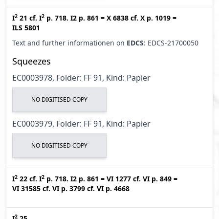
2
2
I
21
cf.
I
p. 718. I2 p. 861
=
X 6838
cf.
X p. 1019
=
ILS 5801
Text and further informationen on
EDCS
: EDCS-21700050
Squeezes
EC0003978, Folder: FF 91, Kind: Papier
NO DIGITISED COPY
EC0003979, Folder: FF 91, Kind: Papier
NO DIGITISED COPY
2
2
I
22
cf.
I
p. 718. I2 p. 861
=
VI 1277
cf.
VI p. 849
=
VI 31585
cf.
VI p. 3799
cf.
VI p. 4668
2
I
25