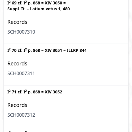
2
2
I
69
cf.
I
p. 868
=
XIV 3050
=
Suppl. It. – Latium vetus 1, 480
Records
SCH0007310
2
2
I
70
cf.
I
p. 868
=
XIV 3051
=
ILLRP 844
Records
SCH0007311
2
2
I
71
cf.
I
p. 868
=
XIV 3052
Records
SCH0007312