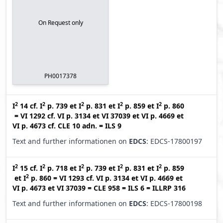
On Request only
PH0017378
2
2
2
2
2
I
14
cf.
I
p. 739
et
I
p. 831
et
I
p. 859
et
I
p. 860
=
VI 1292
cf.
VI p. 3134
et
VI 37039
et
VI p. 4669
et
VI p. 4673
cf.
CLE 10 adn.
=
ILS 9
Text and further informationen on
EDCS
: EDCS-17800197
2
2
2
2
2
I
15
cf.
I
p. 718
et
I
p. 739
et
I
p. 831
et
I
p. 859
2
et
I
p. 860
=
VI 1293
cf.
VI p. 3134
et
VI p. 4669
et
VI p. 4673
et
VI 37039
=
CLE 958
=
ILS 6
=
ILLRP 316
Text and further informationen on
EDCS
: EDCS-17800198