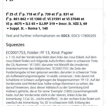
2
2
2
2
I
25
cf.
I
p. 718
et
I
p. 739
et
I
p. 831
et
2
I
p. 861-862
=
VI 1300
cf.
VI 31591
et
VI 37040
et
VI p. 4675
=
ILS 65
=
ILLRP 319
=
Inscr. It. XIII 3, 69
=
Suppl. It. – Roma 1, 140
Text and further informationen on
EDCS
: EDCS-17800205
Squeezes
EC0001753, Folder: FF 13, Kind: Papier
v. 1-10. Auf der Vorderseite klebt oben links das rosa Etikett. Auf dem
rosa Etikett finden sich folgende Aufschriften: oben in schwarzer Tinte
die CIL-Nummer: 'VI 1300'; darunter mit Bleistift die (moderne)
Inventarnummer des Abklatsches: 'EC0001753'; die Zeile der
Fundortangabe ist leer gelassen worden, darunter in schwarzer Tinte
als Aufbewahrungsortangabe: 'in aedib. conservat.', links davon mit
Schablone in Schwarz aufgetragen die Mappennummer: 'FF 13'. Auf der
Vorderseite sind Winkel bzw. halbe eckige Klammern zu sehen, die
darauf hinweisen, dass dieser Abklatsch zu der Sammlung Emil
Hübners gehörte, die er für seine 'Exempla' (1885) zusammengestellt
hatte. Auf der Vorderseite steht in der oberen, linken Ecke die
Anmerkung: 'I Cal. Di... (nicht entziffert) '. In der rechten Ecke findet sich
zweifach die Anmerkung: 'Ex. III' in schwarzem Stift. Entlang des