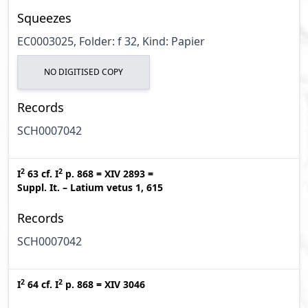
Squeezes
EC0003025, Folder: f 32, Kind: Papier
NO DIGITISED COPY
Records
SCH0007042
2
2
I
63
cf.
I
p. 868
=
XIV 2893
=
Suppl. It. – Latium vetus 1, 615
Records
SCH0007042
2
2
I
64
cf.
I
p. 868
=
XIV 3046