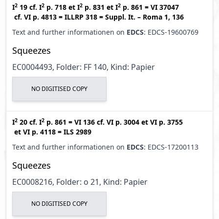
2
2
2
2
I
19
cf.
I
p. 718
et
I
p. 831
et
I
p. 861
=
VI 37047
cf.
VI p. 4813
=
ILLRP 318
=
Suppl. It. – Roma 1, 136
Text and further informationen on
EDCS
: EDCS-19600769
Squeezes
EC0004493, Folder: FF 140, Kind: Papier
NO DIGITISED COPY
2
2
I
20
cf.
I
p. 861
=
VI 136
cf.
VI p. 3004
et
VI p. 3755
et
VI p. 4118
=
ILS 2989
Text and further informationen on
EDCS
: EDCS-17200113
Squeezes
EC0008216, Folder: o 21, Kind: Papier
NO DIGITISED COPY