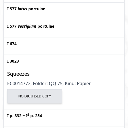
I 577
latus
portulae
I 577
vestigium
portulae
I 674
I 3023
Squeezes
EC0014772, Folder: QQ 75, Kind: Papier
NO DIGITISED COPY
2
I p. 332
=
I
p. 254