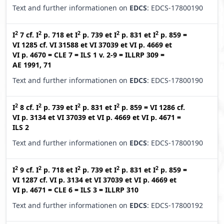
Text and further informationen on
EDCS
: EDCS-17800190
2
2
2
2
2
I
7
cf.
I
p. 718
et
I
p. 739
et
I
p. 831
et
I
p. 859
=
VI 1285
cf.
VI 31588
et
VI 37039
et
VI p. 4669
et
VI p. 4670
=
CLE 7
=
ILS 1 v. 2-9
=
ILLRP 309
=
AE 1991, 71
Text and further informationen on
EDCS
: EDCS-17800190
2
2
2
2
I
8
cf.
I
p. 739
et
I
p. 831
et
I
p. 859
=
VI 1286
cf.
VI p. 3134
et
VI 37039
et
VI p. 4669
et
VI p. 4671
=
ILS 2
Text and further informationen on
EDCS
: EDCS-17800190
2
2
2
2
2
I
9
cf.
I
p. 718
et
I
p. 739
et
I
p. 831
et
I
p. 859
=
VI 1287
cf.
VI p. 3134
et
VI 37039
et
VI p. 4669
et
VI p. 4671
=
CLE 6
=
ILS 3
=
ILLRP 310
Text and further informationen on
EDCS
: EDCS-17800192