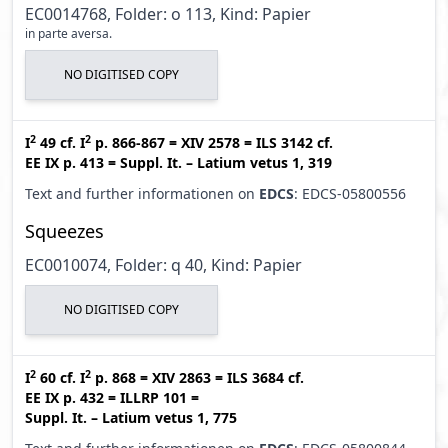
EC0014768, Folder: o 113, Kind: Papier
in parte aversa.
NO DIGITISED COPY
2
2
I
49
cf.
I
p. 866-867
=
XIV 2578
=
ILS 3142
cf.
EE IX p. 413
=
Suppl. It. – Latium vetus 1, 319
Text and further informationen on
EDCS
: EDCS-05800556
Squeezes
EC0010074, Folder: q 40, Kind: Papier
NO DIGITISED COPY
2
2
I
60
cf.
I
p. 868
=
XIV 2863
=
ILS 3684
cf.
EE IX p. 432
=
ILLRP 101
=
Suppl. It. – Latium vetus 1, 775