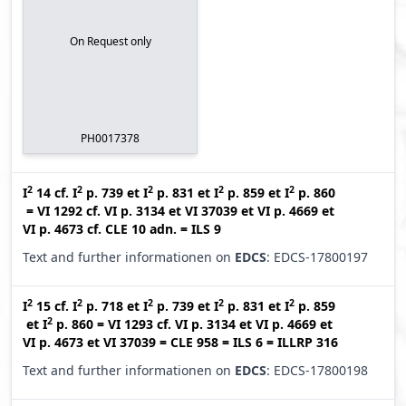
On Request only
PH0017378
2
2
2
2
2
I
14
cf.
I
p. 739
et
I
p. 831
et
I
p. 859
et
I
p. 860
=
VI 1292
cf.
VI p. 3134
et
VI 37039
et
VI p. 4669
et
VI p. 4673
cf.
CLE 10 adn.
=
ILS 9
Text and further informationen on
EDCS
: EDCS-17800197
2
2
2
2
2
I
15
cf.
I
p. 718
et
I
p. 739
et
I
p. 831
et
I
p. 859
2
et
I
p. 860
=
VI 1293
cf.
VI p. 3134
et
VI p. 4669
et
VI p. 4673
et
VI 37039
=
CLE 958
=
ILS 6
=
ILLRP 316
Text and further informationen on
EDCS
: EDCS-17800198