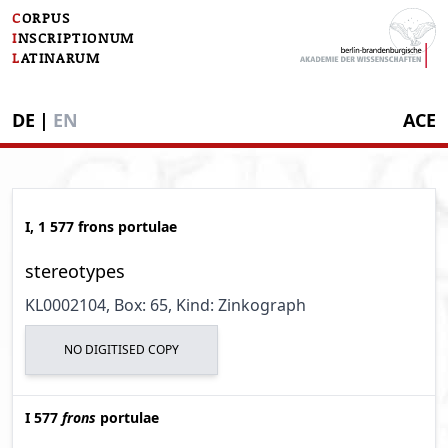
C
ORPUS
I
NSCRIPTIONUM
L
ATINARUM
DE
|
EN
ACE
I, 1 577 frons portulae
stereotypes
KL0002104
, Box: 65
, Kind: Zinkograph
NO DIGITISED COPY
I 577
frons
portulae