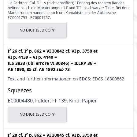
lila Farbton: 'Cal. Di... V (nicht entziffert) ' Entlang des rechten Randes
befinden sich die Markierungen: 'H' und 'III' in schwarzer Tinte. Bei den
Markierungen handelt es sich um Kontaktstellen der Abklatsche
EC0001753 - EC0001757.
NO DIGITISED COPY
2
2
I
26
cf.
I
p. 862
=
VI 30842
cf.
VI p. 3758
et
VI p. 4139 – VI p. 4140
=
ILS 3833 (ubi errore VI 30846
)
=
ILLRP 36
=
AE 1890, 85
cf.
AE 1892
sub
73
Text and further informationen on
EDCS
: EDCS-18300862
Squeezes
EC0004480, Folder: FF 139, Kind: Papier
NO DIGITISED COPY
2
2
I
28
cf.
I
p. 862
=
VI 30845
cf.
VI p. 3758
et