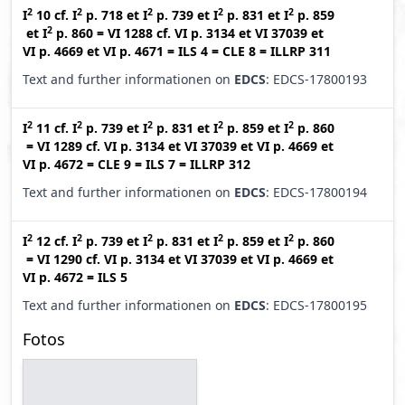
2
2
2
2
2
I
10
cf.
I
p. 718
et
I
p. 739
et
I
p. 831
et
I
p. 859
2
et
I
p. 860
=
VI 1288
cf.
VI p. 3134
et
VI 37039
et
VI p. 4669
et
VI p. 4671
=
ILS 4
=
CLE 8
=
ILLRP 311
Text and further informationen on
EDCS
: EDCS-17800193
2
2
2
2
2
I
11
cf.
I
p. 739
et
I
p. 831
et
I
p. 859
et
I
p. 860
=
VI 1289
cf.
VI p. 3134
et
VI 37039
et
VI p. 4669
et
VI p. 4672
=
CLE 9
=
ILS 7
=
ILLRP 312
Text and further informationen on
EDCS
: EDCS-17800194
2
2
2
2
2
I
12
cf.
I
p. 739
et
I
p. 831
et
I
p. 859
et
I
p. 860
=
VI 1290
cf.
VI p. 3134
et
VI 37039
et
VI p. 4669
et
VI p. 4672
=
ILS 5
Text and further informationen on
EDCS
: EDCS-17800195
Fotos