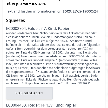
cf.
VI p. 3758
=
ILS 3794
Text and further informationen on
EDCS
: EDCS-19000524
Squeezes
EC0002704, Folder: f 7, Kind: Papier
Auf der Vorderseite bzw. Nicht-Stein-Seite des Abklatsches befindet
sich in der oberen linken Ecke die Fundortsangabe 'Porta Collina (?
Lesung Unsicher): Ball. (Nicht aufgelöst) 1873.'. Am untren Rand
befindet sich in der Mitte wieder das rosa Etikett, darauf die folgenden
Aufschriften: oben (hinter dem vorgedruckten schwarzen 'C.') mit
schwarzer Tinte die CIL-Nummer: 'VI 3692', darunter mit Bleistift die
(moderne) Inventarnummer des Abklatsches: 'EC0002704'; darunter in
schwarzer Tinte als Fundortsangabe: '...(nicht entziffert) viam Portae
Piae'; darunter in schwarzer Tinte als Aufbewahrungsortsangabe: 'in
mus(eo) Kircher', links daneben mit Schablone aufgetragen in Schwarz
die Mappennummer: 'f 7'. Daneben befindet sich am rechten Rand die
CIL Nummer 'VI 3692', welche mit blauem Stift geschrieben ist. In der
unteren linken Ecke der Rückseite bzw. Nicht-Stein-Seite befindet sich,
mit blauem Stift geschrieben, erneut die CIL Nummer 'VI 3692'.
NO DIGITISED COPY
EC0004483, Folder: FF 139, Kind: Papier