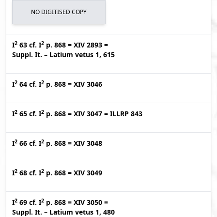
NO DIGITISED COPY
2
2
I
63
cf.
I
p. 868
=
XIV 2893
=
Suppl. It. – Latium vetus 1, 615
2
2
I
64
cf.
I
p. 868
=
XIV 3046
2
2
I
65
cf.
I
p. 868
=
XIV 3047
=
ILLRP 843
2
2
I
66
cf.
I
p. 868
=
XIV 3048
2
2
I
68
cf.
I
p. 868
=
XIV 3049
2
2
I
69
cf.
I
p. 868
=
XIV 3050
=
Suppl. It. – Latium vetus 1, 480