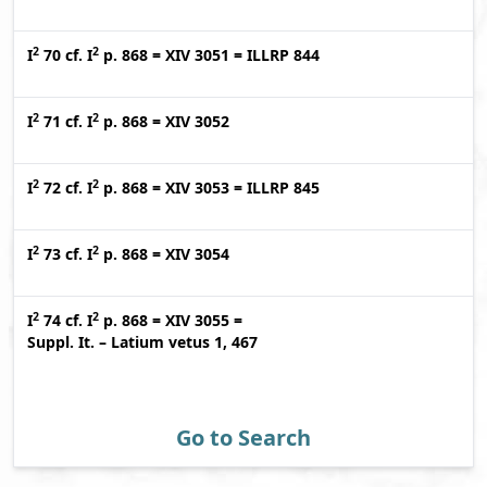
2
2
I
70
cf.
I
p. 868
=
XIV 3051
=
ILLRP 844
2
2
I
71
cf.
I
p. 868
=
XIV 3052
2
2
I
72
cf.
I
p. 868
=
XIV 3053
=
ILLRP 845
2
2
I
73
cf.
I
p. 868
=
XIV 3054
2
2
I
74
cf.
I
p. 868
=
XIV 3055
=
Suppl. It. – Latium vetus 1, 467
Go to Search