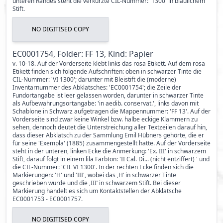
unteren Randes steht die verkürzte CIL-Nummer: '1300' in bläulichem
Stift.
NO DIGITISED COPY
EC0001754, Folder: FF 13, Kind: Papier
v. 10-18. Auf der Vorderseite klebt links das rosa Etikett. Auf dem rosa
Etikett finden sich folgende Aufschriften: oben in schwarzer Tinte die
CIL-Nummer: 'VI 1300'; darunter mit Bleistift die (moderne)
Inventarnummer des Abklatsches: 'EC0001754'; die Zeile der
Fundortangabe ist leer gelassen worden, darunter in schwarzer Tinte
als Aufbewahrungsortangabe: 'in aedib. conservat.', links davon mit
Schablone in Schwarz aufgetragen die Mappennummer: 'FF 13'. Auf der
Vorderseite sind zwar keine Winkel bzw. halbe eckige Klammern zu
sehen, dennoch deutet die Unterstreichung aller Textzeilen darauf hin,
dass dieser Abklatsch zu der Sammlung Emil Hübners gehörte, die er
für seine 'Exempla' (1885) zusammengestellt hatte. Auf der Vorderseite
steht in der unteren, linken Ecke die Anmerkung: 'Ex. III' in schwarzem
Stift, darauf folgt in einem lila Farbton: 'II Cal. Di... (nicht entziffert) ' und
die CIL-Nummer: 'CIL VI 1300'. In der rechten Ecke finden sich die
Markierungen: 'H' und 'III', wobei das ,H’ in schwarzer Tinte
geschrieben wurde und die ,III’ in schwarzem Stift. Bei dieser
Markierung handelt es sich um Kontaktstellen der Abklatsche
EC0001753 - EC0001757.
NO DIGITISED COPY