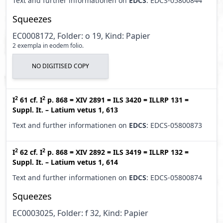
Text and further informationen on
EDCS
: EDCS-05800844
Squeezes
EC0008172, Folder: o 19, Kind: Papier
2 exempla in eodem folio.
NO DIGITISED COPY
2
2
I
61
cf.
I
p. 868
=
XIV 2891
=
ILS 3420
=
ILLRP 131
=
Suppl. It. – Latium vetus 1, 613
Text and further informationen on
EDCS
: EDCS-05800873
2
2
I
62
cf.
I
p. 868
=
XIV 2892
=
ILS 3419
=
ILLRP 132
=
Suppl. It. – Latium vetus 1, 614
Text and further informationen on
EDCS
: EDCS-05800874
Squeezes
EC0003025, Folder: f 32, Kind: Papier