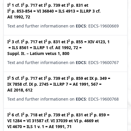
2
2
2
2
I
1
cf.
I
p. 717
et
I
p. 739
et
I
p. 831
et
2
I
p. 853-854
=
VI 36840
=
ILS 4913
=
ILLRP 3
cf.
AE 1992, 72
Text and further informationen on
EDCS
: EDCS-19600669
2
2
2
2
I
3
cf.
I
p. 717
et
I
p. 831
et
I
p. 855
=
XIV 4123, 1
=
ILS 8561
=
ILLRP 1
cf.
AE 1992, 72
=
Suppl. It. – Latium vetus 1, 800
Text and further informationen on
EDCS
: EDCS-19600767
2
2
2
2
I
5
cf.
I
p. 717
et
I
p. 739
et
I
p. 859
et
IX p. 349
=
IX 7858
cf.
IX p. 2745
=
ILLRP 7
=
AE 1991, 567
=
AE 2018, 612
Text and further informationen on
EDCS
: EDCS-19600768
2
2
2
2
2
I
6
cf.
I
p. 718
et
I
p. 739
et
I
p. 831
et
I
p. 859
=
VI 1284
=
VI 31587
cf.
VI 37039
et
VI p. 4669
et
VI 4670
=
ILS 1 v. 1
=
AE 1991, 71