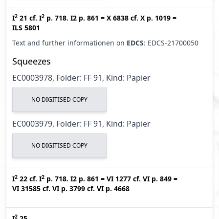
2
2
I
21
cf.
I
p. 718. I2 p. 861
=
X 6838
cf.
X p. 1019
=
ILS 5801
Text and further informationen on
EDCS
: EDCS-21700050
Squeezes
EC0003978, Folder: FF 91, Kind: Papier
NO DIGITISED COPY
EC0003979, Folder: FF 91, Kind: Papier
NO DIGITISED COPY
2
2
I
22
cf.
I
p. 718. I2 p. 861
=
VI 1277
cf.
VI p. 849
=
VI 31585
cf.
VI p. 3799
cf.
VI p. 4668
2
I
25