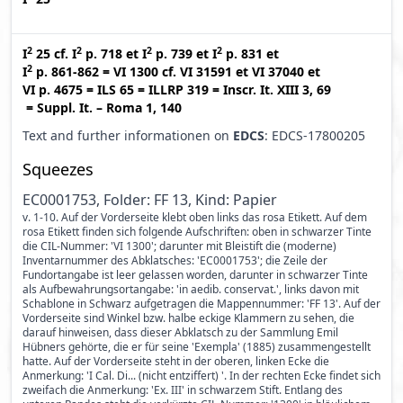
2
2
2
2
I
25
cf.
I
p. 718
et
I
p. 739
et
I
p. 831
et
2
I
p. 861-862
=
VI 1300
cf.
VI 31591
et
VI 37040
et
VI p. 4675
=
ILS 65
=
ILLRP 319
=
Inscr. It. XIII 3, 69
=
Suppl. It. – Roma 1, 140
Text and further informationen on
EDCS
: EDCS-17800205
Squeezes
EC0001753, Folder: FF 13, Kind: Papier
v. 1-10. Auf der Vorderseite klebt oben links das rosa Etikett. Auf dem
rosa Etikett finden sich folgende Aufschriften: oben in schwarzer Tinte
die CIL-Nummer: 'VI 1300'; darunter mit Bleistift die (moderne)
Inventarnummer des Abklatsches: 'EC0001753'; die Zeile der
Fundortangabe ist leer gelassen worden, darunter in schwarzer Tinte
als Aufbewahrungsortangabe: 'in aedib. conservat.', links davon mit
Schablone in Schwarz aufgetragen die Mappennummer: 'FF 13'. Auf der
Vorderseite sind Winkel bzw. halbe eckige Klammern zu sehen, die
darauf hinweisen, dass dieser Abklatsch zu der Sammlung Emil
Hübners gehörte, die er für seine 'Exempla' (1885) zusammengestellt
hatte. Auf der Vorderseite steht in der oberen, linken Ecke die
Anmerkung: 'I Cal. Di... (nicht entziffert) '. In der rechten Ecke findet sich
zweifach die Anmerkung: 'Ex. III' in schwarzem Stift. Entlang des