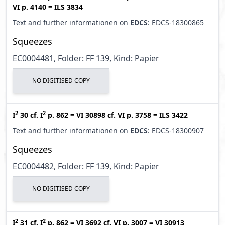
VI p. 4140
=
ILS 3834
Text and further informationen on
EDCS
: EDCS-18300865
Squeezes
EC0004481, Folder: FF 139, Kind: Papier
NO DIGITISED COPY
2
2
I
30
cf.
I
p. 862
=
VI 30898
cf.
VI p. 3758
=
ILS 3422
Text and further informationen on
EDCS
: EDCS-18300907
Squeezes
EC0004482, Folder: FF 139, Kind: Papier
NO DIGITISED COPY
2
2
I
31
cf.
I
p. 862
=
VI 3692
cf.
VI p. 3007
=
VI 30913