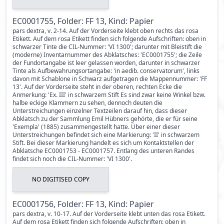
EC0001755, Folder: FF 13, Kind: Papier
pars dextra, v. 2-14. Auf der Vorderseite klebt oben rechts das rosa
Etikett. Auf dem rosa Etikett finden sich folgende Aufschriften: oben in
schwarzer Tinte die CIL-Nummer: 'VI 1300'; darunter mit Bleistift die
(moderne) Inventarnummer des Abklatsches: 'EC0001755'; die Zeile
der Fundortangabe ist leer gelassen worden, darunter in schwarzer
Tinte als Aufbewahrungsortangabe: 'in aedib. conservatorum', links
davon mit Schablone in Schwarz aufgetragen die Mappennummer: 'FF
13'. Auf der Vorderseite steht in der oberen, rechten Ecke die
Anmerkung: 'Ex. III' in schwarzem Stift Es sind zwar keine Winkel bzw.
halbe eckige Klammern zu sehen, dennoch deuten die
Unterstreichungen einzelner Textzeilen darauf hin, dass dieser
Abklatsch zu der Sammlung Emil Hübners gehörte, die er für seine
'Exempla' (1885) zusammengestellt hatte. Über einer dieser
Unterstreichungen befindet sich eine Markierung: 'II' in schwarzem
Stift. Bei dieser Markierung handelt es sich um Kontaktstellen der
Abklatsche EC0001753 - EC0001757. Entlang des unteren Randes
findet sich noch die CIL-Nummer: 'VI 1300'.
NO DIGITISED COPY
EC0001756, Folder: FF 13, Kind: Papier
pars dextra, v. 10-17. Auf der Vorderseite klebt unten das rosa Etikett.
Auf dem rosa Etikett finden sich folgende Aufschriften: oben in