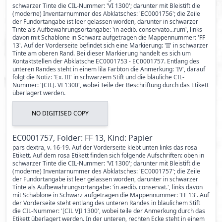
schwarzer Tinte die CIL-Nummer: 'VI 1300'; darunter mit Bleistift die
(moderne) Inventarnummer des Abklatsches: 'EC0001756'; die Zeile
der Fundortangabe ist leer gelassen worden, darunter in schwarzer
Tinte als Aufbewahrungsortangabe: 'in aedib. conservato...rum', links
davon mit Schablone in Schwarz aufgetragen die Mappennummer: 'FF
13'. Auf der Vorderseite befindet sich eine Markierung: 'II' in schwarzer
Tinte am oberen Rand. Bei dieser Markierung handelt es sich um
Kontaktstellen der Abklatsche EC0001753 - EC0001757. Entlang des
unteren Randes steht in einem lila Farbton die Anmerkung: 'IV', darauf
folgt die Notiz: 'Ex. III' in schwarzem Stift und die bläuliche CIL-
Nummer: '[CIL]. VI 1300', wobei Teile der Beschriftung durch das Etikett
überlagert werden.
NO DIGITISED COPY
EC0001757, Folder: FF 13, Kind: Papier
pars dextra, v. 16-19. Auf der Vorderseite klebt unten links das rosa
Etikett. Auf dem rosa Etikett finden sich folgende Aufschriften: oben in
schwarzer Tinte die CIL-Nummer: 'VI 1300'; darunter mit Bleistift die
(moderne) Inventarnummer des Abklatsches: 'EC0001757'; die Zeile
der Fundortangabe ist leer gelassen worden, darunter in schwarzer
Tinte als Aufbewahrungsortangabe: 'in aedib. conservat.', links davon
mit Schablone in Schwarz aufgetragen die Mappennummer: 'FF 13'. Auf
der Vorderseite steht entlang des unteren Randes in bläulichem Stift
die CIL-Nummer: '[CIL V]I 1300', wobei teile der Anmerkung durch das
Etikett überlagert werden. In der unteren, rechten Ecke steht in einem