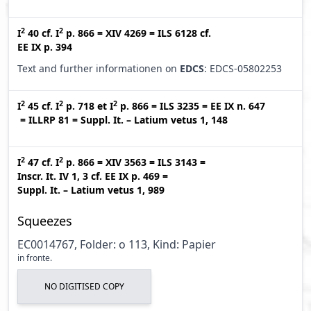
2
2
I
40
cf.
I
p. 866
=
XIV 4269
=
ILS 6128
cf.
EE IX p. 394
Text and further informationen on
EDCS
: EDCS-05802253
2
2
2
I
45
cf.
I
p. 718
et
I
p. 866
=
ILS 3235
=
EE IX n. 647
=
ILLRP 81
=
Suppl. It. – Latium vetus 1, 148
2
2
I
47
cf.
I
p. 866
=
XIV 3563
=
ILS 3143
=
Inscr. It. IV 1, 3
cf.
EE IX p. 469
=
Suppl. It. – Latium vetus 1, 989
Squeezes
EC0014767, Folder: o 113, Kind: Papier
in fronte.
NO DIGITISED COPY