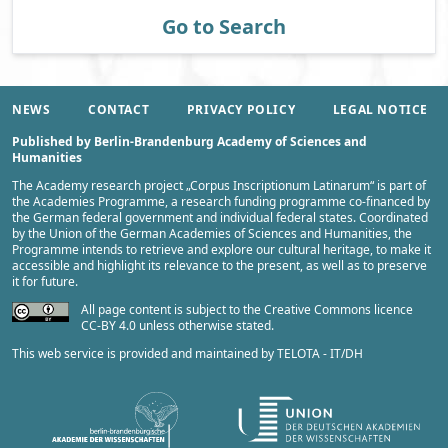
Go to Search
NEWS
CONTACT
PRIVACY POLICY
LEGAL NOTICE
Published by Berlin-Brandenburg Academy of Sciences and
Humanities
The Academy research project „
Corpus Inscriptionum Latinarum
“ is part of
the
Academies Programme
, a research funding programme co-financed by
the German federal government and individual federal states. Coordinated
by the
Union of the German Academies of Sciences and Humanities
, the
Programme intends to retrieve and explore our cultural heritage, to make it
accessible and highlight its relevance to the present, as well as to preserve
it for future.
All page content is subject to the Creative Commons licence
CC-BY 4.0 unless otherwise stated.
This web service is provided and maintained by
TELOTA - IT/DH