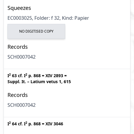
Squeezes
EC0003025, Folder: f 32, Kind: Papier
NO DIGITISED COPY
Records
SCH0007042
2
2
I
63
cf.
I
p. 868
=
XIV 2893
=
Suppl. It. – Latium vetus 1, 615
Records
SCH0007042
2
2
I
64
cf.
I
p. 868
=
XIV 3046