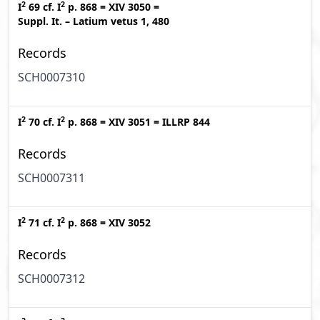
2
2
I
69
cf.
I
p. 868
=
XIV 3050
=
Suppl. It. – Latium vetus 1, 480
Records
SCH0007310
2
2
I
70
cf.
I
p. 868
=
XIV 3051
=
ILLRP 844
Records
SCH0007311
2
2
I
71
cf.
I
p. 868
=
XIV 3052
Records
SCH0007312