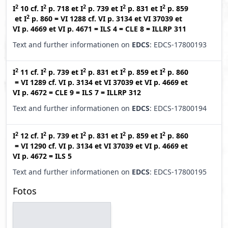
2
2
2
2
2
I
10
cf.
I
p. 718
et
I
p. 739
et
I
p. 831
et
I
p. 859
2
et
I
p. 860
=
VI 1288
cf.
VI p. 3134
et
VI 37039
et
VI p. 4669
et
VI p. 4671
=
ILS 4
=
CLE 8
=
ILLRP 311
Text and further informationen on
EDCS
: EDCS-17800193
2
2
2
2
2
I
11
cf.
I
p. 739
et
I
p. 831
et
I
p. 859
et
I
p. 860
=
VI 1289
cf.
VI p. 3134
et
VI 37039
et
VI p. 4669
et
VI p. 4672
=
CLE 9
=
ILS 7
=
ILLRP 312
Text and further informationen on
EDCS
: EDCS-17800194
2
2
2
2
2
I
12
cf.
I
p. 739
et
I
p. 831
et
I
p. 859
et
I
p. 860
=
VI 1290
cf.
VI p. 3134
et
VI 37039
et
VI p. 4669
et
VI p. 4672
=
ILS 5
Text and further informationen on
EDCS
: EDCS-17800195
Fotos