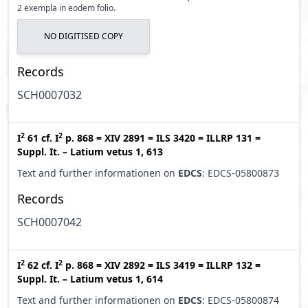
2 exempla in eodem folio.
NO DIGITISED COPY
Records
SCH0007032
2
2
I
61
cf.
I
p. 868
=
XIV 2891
=
ILS 3420
=
ILLRP 131
=
Suppl. It. – Latium vetus 1, 613
Text and further informationen on
EDCS
: EDCS-05800873
Records
SCH0007042
2
2
I
62
cf.
I
p. 868
=
XIV 2892
=
ILS 3419
=
ILLRP 132
=
Suppl. It. – Latium vetus 1, 614
Text and further informationen on
EDCS
: EDCS-05800874