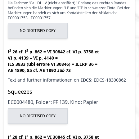
lila Farbton: 'Cal. Di... V (nicht entziffert) ' Entlang des rechten Randes
befinden sich die Markierungen: 'H' und 'III' in schwarzer Tinte. Bei den
Markierungen handelt es sich um Kontaktstellen der Abklatsche
EC0001753 - EC0001757.
NO DIGITISED COPY
2
2
I
26
cf.
I
p. 862
=
VI 30842
cf.
VI p. 3758
et
VI p. 4139 – VI p. 4140
=
ILS 3833 (ubi errore VI 30846
)
=
ILLRP 36
=
AE 1890, 85
cf.
AE 1892
sub
73
Text and further informationen on
EDCS
: EDCS-18300862
Squeezes
EC0004480, Folder: FF 139, Kind: Papier
NO DIGITISED COPY
2
2
I
28
cf.
I
p. 862
=
VI 30845
cf.
VI p. 3758
et