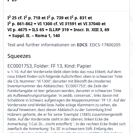
2
2
2
2
I
25
cf.
I
p. 718
et
I
p. 739
et
I
p. 831
et
2
I
p. 861-862
=
VI 1300
cf.
VI 31591
et
VI 37040
et
VI p. 4675
=
ILS 65
=
ILLRP 319
=
Inscr. It. XIII 3, 69
=
Suppl. It. – Roma 1, 140
Text and further informationen on
EDCS
: EDCS-17800205
Squeezes
EC0001753, Folder: FF 13, Kind: Papier
v. 1-10. Auf der Vorderseite klebt oben links das rosa Etikett. Auf dem
rosa Etikett finden sich folgende Aufschriften: oben in schwarzer Tinte
die CIL-Nummer: 'VI 1300'; darunter mit Bleistift die (moderne)
Inventarnummer des Abklatsches: 'EC0001753'; die Zeile der
Fundortangabe ist leer gelassen worden, darunter in schwarzer Tinte
als Aufbewahrungsortangabe: 'in aedib. conservat.', links davon mit
Schablone in Schwarz aufgetragen die Mappennummer: 'FF 13'. Auf der
Vorderseite sind Winkel bzw. halbe eckige Klammern zu sehen, die
darauf hinweisen, dass dieser Abklatsch zu der Sammlung Emil
Hübners gehörte, die er für seine 'Exempla' (1885) zusammengestellt
hatte. Auf der Vorderseite steht in der oberen, linken Ecke die
Anmerkung: 'I Cal. Di... (nicht entziffert) '. In der rechten Ecke findet sich
zweifach die Anmerkung: 'Ex. III' in schwarzem Stift. Entlang des