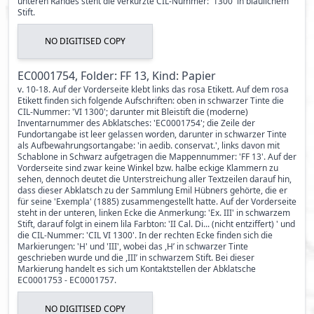
unteren Randes steht die verkürzte CIL-Nummer: '1300' in bläulichem
Stift.
NO DIGITISED COPY
EC0001754, Folder: FF 13, Kind: Papier
v. 10-18. Auf der Vorderseite klebt links das rosa Etikett. Auf dem rosa
Etikett finden sich folgende Aufschriften: oben in schwarzer Tinte die
CIL-Nummer: 'VI 1300'; darunter mit Bleistift die (moderne)
Inventarnummer des Abklatsches: 'EC0001754'; die Zeile der
Fundortangabe ist leer gelassen worden, darunter in schwarzer Tinte
als Aufbewahrungsortangabe: 'in aedib. conservat.', links davon mit
Schablone in Schwarz aufgetragen die Mappennummer: 'FF 13'. Auf der
Vorderseite sind zwar keine Winkel bzw. halbe eckige Klammern zu
sehen, dennoch deutet die Unterstreichung aller Textzeilen darauf hin,
dass dieser Abklatsch zu der Sammlung Emil Hübners gehörte, die er
für seine 'Exempla' (1885) zusammengestellt hatte. Auf der Vorderseite
steht in der unteren, linken Ecke die Anmerkung: 'Ex. III' in schwarzem
Stift, darauf folgt in einem lila Farbton: 'II Cal. Di... (nicht entziffert) ' und
die CIL-Nummer: 'CIL VI 1300'. In der rechten Ecke finden sich die
Markierungen: 'H' und 'III', wobei das ,H’ in schwarzer Tinte
geschrieben wurde und die ,III’ in schwarzem Stift. Bei dieser
Markierung handelt es sich um Kontaktstellen der Abklatsche
EC0001753 - EC0001757.
NO DIGITISED COPY