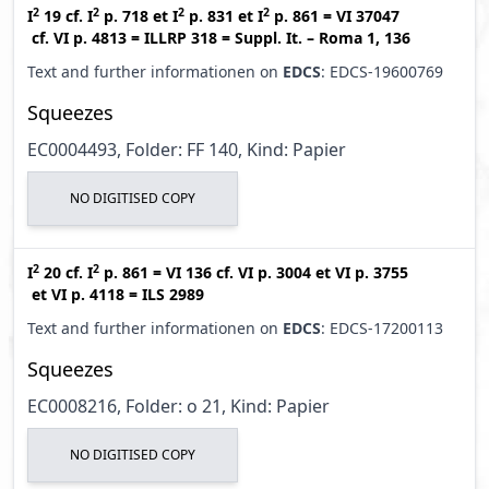
2
2
2
2
I
19
cf.
I
p. 718
et
I
p. 831
et
I
p. 861
=
VI 37047
cf.
VI p. 4813
=
ILLRP 318
=
Suppl. It. – Roma 1, 136
Text and further informationen on
EDCS
: EDCS-19600769
Squeezes
EC0004493, Folder: FF 140, Kind: Papier
NO DIGITISED COPY
2
2
I
20
cf.
I
p. 861
=
VI 136
cf.
VI p. 3004
et
VI p. 3755
et
VI p. 4118
=
ILS 2989
Text and further informationen on
EDCS
: EDCS-17200113
Squeezes
EC0008216, Folder: o 21, Kind: Papier
NO DIGITISED COPY