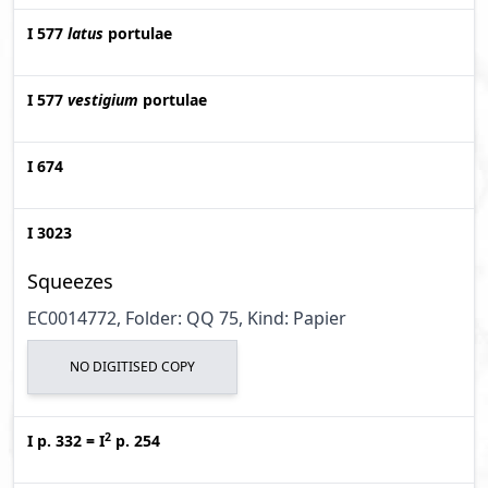
I 577
latus
portulae
I 577
vestigium
portulae
I 674
I 3023
Squeezes
EC0014772, Folder: QQ 75, Kind: Papier
NO DIGITISED COPY
2
I p. 332
=
I
p. 254