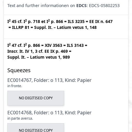
Text and further informationen on
EDCS
: EDCS-05802253
2
2
2
I
45
cf.
I
p. 718
et
I
p. 866
=
ILS 3235
=
EE IX n. 647
=
ILLRP 81
=
Suppl. It. – Latium vetus 1, 148
2
2
I
47
cf.
I
p. 866
=
XIV 3563
=
ILS 3143
=
Inscr. It. IV 1, 3
cf.
EE IX p. 469
=
Suppl. It. – Latium vetus 1, 989
Squeezes
EC0014767, Folder: o 113, Kind: Papier
in fronte.
NO DIGITISED COPY
EC0014768, Folder: o 113, Kind: Papier
in parte aversa.
NO DIGITISED COPY