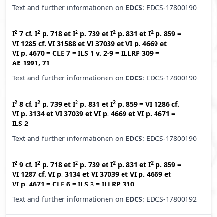
Text and further informationen on
EDCS
: EDCS-17800190
2
2
2
2
2
I
7
cf.
I
p. 718
et
I
p. 739
et
I
p. 831
et
I
p. 859
=
VI 1285
cf.
VI 31588
et
VI 37039
et
VI p. 4669
et
VI p. 4670
=
CLE 7
=
ILS 1 v. 2-9
=
ILLRP 309
=
AE 1991, 71
Text and further informationen on
EDCS
: EDCS-17800190
2
2
2
2
I
8
cf.
I
p. 739
et
I
p. 831
et
I
p. 859
=
VI 1286
cf.
VI p. 3134
et
VI 37039
et
VI p. 4669
et
VI p. 4671
=
ILS 2
Text and further informationen on
EDCS
: EDCS-17800190
2
2
2
2
2
I
9
cf.
I
p. 718
et
I
p. 739
et
I
p. 831
et
I
p. 859
=
VI 1287
cf.
VI p. 3134
et
VI 37039
et
VI p. 4669
et
VI p. 4671
=
CLE 6
=
ILS 3
=
ILLRP 310
Text and further informationen on
EDCS
: EDCS-17800192