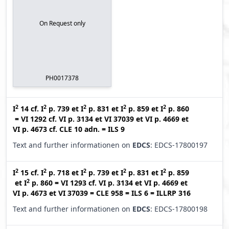
On Request only
PH0017378
2
2
2
2
2
I
14
cf.
I
p. 739
et
I
p. 831
et
I
p. 859
et
I
p. 860
=
VI 1292
cf.
VI p. 3134
et
VI 37039
et
VI p. 4669
et
VI p. 4673
cf.
CLE 10 adn.
=
ILS 9
Text and further informationen on
EDCS
: EDCS-17800197
2
2
2
2
2
I
15
cf.
I
p. 718
et
I
p. 739
et
I
p. 831
et
I
p. 859
2
et
I
p. 860
=
VI 1293
cf.
VI p. 3134
et
VI p. 4669
et
VI p. 4673
et
VI 37039
=
CLE 958
=
ILS 6
=
ILLRP 316
Text and further informationen on
EDCS
: EDCS-17800198