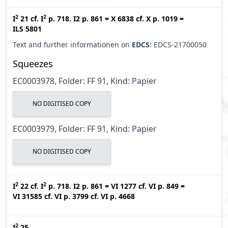
2
2
I
21
cf.
I
p. 718. I2 p. 861
=
X 6838
cf.
X p. 1019
=
ILS 5801
Text and further informationen on
EDCS
: EDCS-21700050
Squeezes
EC0003978, Folder: FF 91, Kind: Papier
NO DIGITISED COPY
EC0003979, Folder: FF 91, Kind: Papier
NO DIGITISED COPY
2
2
I
22
cf.
I
p. 718. I2 p. 861
=
VI 1277
cf.
VI p. 849
=
VI 31585
cf.
VI p. 3799
cf.
VI p. 4668
2
I
25