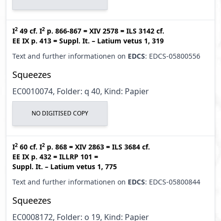
2
2
I
49
cf.
I
p. 866-867
=
XIV 2578
=
ILS 3142
cf.
EE IX p. 413
=
Suppl. It. – Latium vetus 1, 319
Text and further informationen on
EDCS
: EDCS-05800556
Squeezes
EC0010074, Folder: q 40, Kind: Papier
NO DIGITISED COPY
2
2
I
60
cf.
I
p. 868
=
XIV 2863
=
ILS 3684
cf.
EE IX p. 432
=
ILLRP 101
=
Suppl. It. – Latium vetus 1, 775
Text and further informationen on
EDCS
: EDCS-05800844
Squeezes
EC0008172, Folder: o 19, Kind: Papier