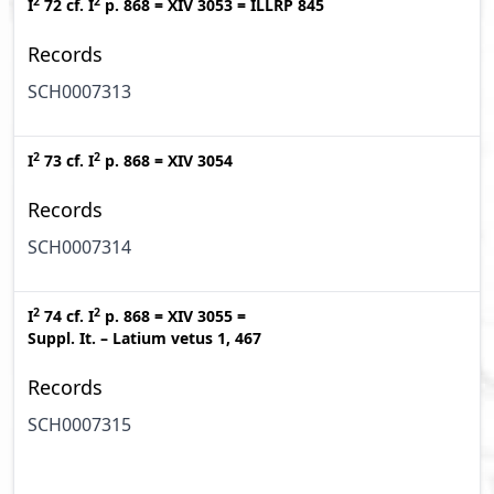
2
2
I
72
cf.
I
p. 868
=
XIV 3053
=
ILLRP 845
Records
SCH0007313
2
2
I
73
cf.
I
p. 868
=
XIV 3054
Records
SCH0007314
2
2
I
74
cf.
I
p. 868
=
XIV 3055
=
Suppl. It. – Latium vetus 1, 467
Records
SCH0007315