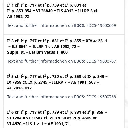
2
2
2
2
I
1
cf.
I
p. 717
et
I
p. 739
et
I
p. 831
et
2
I
p. 853-854
=
VI 36840
=
ILS 4913
=
ILLRP 3
cf.
AE 1992, 72
Text and further informationen on
EDCS
: EDCS-19600669
2
2
2
2
I
3
cf.
I
p. 717
et
I
p. 831
et
I
p. 855
=
XIV 4123, 1
=
ILS 8561
=
ILLRP 1
cf.
AE 1992, 72
=
Suppl. It. – Latium vetus 1, 800
Text and further informationen on
EDCS
: EDCS-19600767
2
2
2
2
I
5
cf.
I
p. 717
et
I
p. 739
et
I
p. 859
et
IX p. 349
=
IX 7858
cf.
IX p. 2745
=
ILLRP 7
=
AE 1991, 567
=
AE 2018, 612
Text and further informationen on
EDCS
: EDCS-19600768
2
2
2
2
2
I
6
cf.
I
p. 718
et
I
p. 739
et
I
p. 831
et
I
p. 859
=
VI 1284
=
VI 31587
cf.
VI 37039
et
VI p. 4669
et
VI 4670
=
ILS 1 v. 1
=
AE 1991, 71