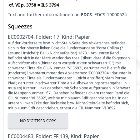
cf.
VI p. 3758
=
ILS 3794
Text and further informationen on
EDCS
: EDCS-19000524
Squeezes
EC0002704, Folder: f 7, Kind: Papier
Auf der Vorderseite bzw. Nicht-Stein-Seite des Abklatsches befindet
sich in der oberen linken Ecke die Fundortsangabe 'Porta Collina (?
Lesung Unsicher): Ball. (Nicht aufgelöst) 1873.'. Am untren Rand
befindet sich in der Mitte wieder das rosa Etikett, darauf die folgenden
Aufschriften: oben (hinter dem vorgedruckten schwarzen 'C.') mit
schwarzer Tinte die CIL-Nummer: 'VI 3692', darunter mit Bleistift die
(moderne) Inventarnummer des Abklatsches: 'EC0002704'; darunter in
schwarzer Tinte als Fundortsangabe: '...(nicht entziffert) viam Portae
Piae'; darunter in schwarzer Tinte als Aufbewahrungsortsangabe: 'in
mus(eo) Kircher', links daneben mit Schablone aufgetragen in Schwarz
die Mappennummer: 'f 7'. Daneben befindet sich am rechten Rand die
CIL Nummer 'VI 3692', welche mit blauem Stift geschrieben ist. In der
unteren linken Ecke der Rückseite bzw. Nicht-Stein-Seite befindet sich,
mit blauem Stift geschrieben, erneut die CIL Nummer 'VI 3692'.
NO DIGITISED COPY
EC0004483, Folder: FF 139, Kind: Papier