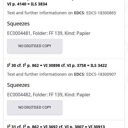
VI p. 4140
=
ILS 3834
Text and further informationen on
EDCS
: EDCS-18300865
Squeezes
EC0004481, Folder: FF 139, Kind: Papier
NO DIGITISED COPY
2
2
I
30
cf.
I
p. 862
=
VI 30898
cf.
VI p. 3758
=
ILS 3422
Text and further informationen on
EDCS
: EDCS-18300907
Squeezes
EC0004482, Folder: FF 139, Kind: Papier
NO DIGITISED COPY
2
2
I
31
cf.
I
p. 862
=
VI 3692
cf.
VI p. 3007
=
VI 30913