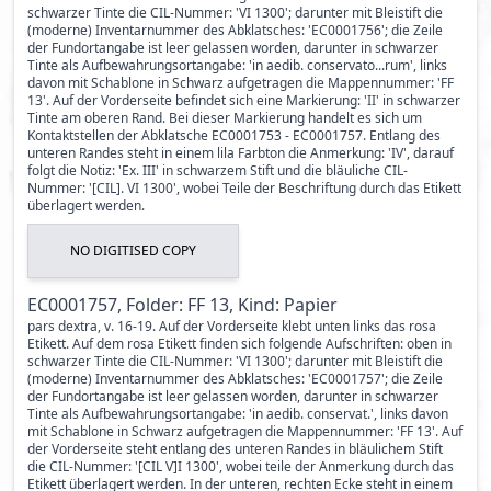
schwarzer Tinte die CIL-Nummer: 'VI 1300'; darunter mit Bleistift die
(moderne) Inventarnummer des Abklatsches: 'EC0001756'; die Zeile
der Fundortangabe ist leer gelassen worden, darunter in schwarzer
Tinte als Aufbewahrungsortangabe: 'in aedib. conservato...rum', links
davon mit Schablone in Schwarz aufgetragen die Mappennummer: 'FF
13'. Auf der Vorderseite befindet sich eine Markierung: 'II' in schwarzer
Tinte am oberen Rand. Bei dieser Markierung handelt es sich um
Kontaktstellen der Abklatsche EC0001753 - EC0001757. Entlang des
unteren Randes steht in einem lila Farbton die Anmerkung: 'IV', darauf
folgt die Notiz: 'Ex. III' in schwarzem Stift und die bläuliche CIL-
Nummer: '[CIL]. VI 1300', wobei Teile der Beschriftung durch das Etikett
überlagert werden.
NO DIGITISED COPY
EC0001757, Folder: FF 13, Kind: Papier
pars dextra, v. 16-19. Auf der Vorderseite klebt unten links das rosa
Etikett. Auf dem rosa Etikett finden sich folgende Aufschriften: oben in
schwarzer Tinte die CIL-Nummer: 'VI 1300'; darunter mit Bleistift die
(moderne) Inventarnummer des Abklatsches: 'EC0001757'; die Zeile
der Fundortangabe ist leer gelassen worden, darunter in schwarzer
Tinte als Aufbewahrungsortangabe: 'in aedib. conservat.', links davon
mit Schablone in Schwarz aufgetragen die Mappennummer: 'FF 13'. Auf
der Vorderseite steht entlang des unteren Randes in bläulichem Stift
die CIL-Nummer: '[CIL V]I 1300', wobei teile der Anmerkung durch das
Etikett überlagert werden. In der unteren, rechten Ecke steht in einem