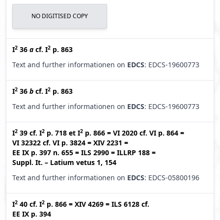
NO DIGITISED COPY
2
2
I
36
a
cf.
I
p. 863
Text and further informationen on
EDCS
: EDCS-19600773
2
2
I
36
b
cf.
I
p. 863
Text and further informationen on
EDCS
: EDCS-19600773
2
2
2
I
39
cf.
I
p. 718
et
I
p. 866
=
VI 2020
cf.
VI p. 864
=
VI 32322
cf.
VI p. 3824
=
XIV 2231
=
EE IX p. 397 n. 655
=
ILS 2990
=
ILLRP 188
=
Suppl. It. – Latium vetus 1, 154
Text and further informationen on
EDCS
: EDCS-05800196
2
2
I
40
cf.
I
p. 866
=
XIV 4269
=
ILS 6128
cf.
EE IX p. 394