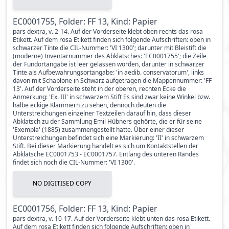
EC0001755, Folder: FF 13, Kind: Papier
pars dextra, v. 2-14. Auf der Vorderseite klebt oben rechts das rosa
Etikett. Auf dem rosa Etikett finden sich folgende Aufschriften: oben in
schwarzer Tinte die CIL-Nummer: 'VI 1300'; darunter mit Bleistift die
(moderne) Inventarnummer des Abklatsches: 'EC0001755'; die Zeile
der Fundortangabe ist leer gelassen worden, darunter in schwarzer
Tinte als Aufbewahrungsortangabe: 'in aedib. conservatorum', links
davon mit Schablone in Schwarz aufgetragen die Mappennummer: 'FF
13'. Auf der Vorderseite steht in der oberen, rechten Ecke die
Anmerkung: 'Ex. III' in schwarzem Stift Es sind zwar keine Winkel bzw.
halbe eckige Klammern zu sehen, dennoch deuten die
Unterstreichungen einzelner Textzeilen darauf hin, dass dieser
Abklatsch zu der Sammlung Emil Hübners gehörte, die er für seine
'Exempla' (1885) zusammengestellt hatte. Über einer dieser
Unterstreichungen befindet sich eine Markierung: 'II' in schwarzem
Stift. Bei dieser Markierung handelt es sich um Kontaktstellen der
Abklatsche EC0001753 - EC0001757. Entlang des unteren Randes
findet sich noch die CIL-Nummer: 'VI 1300'.
NO DIGITISED COPY
EC0001756, Folder: FF 13, Kind: Papier
pars dextra, v. 10-17. Auf der Vorderseite klebt unten das rosa Etikett.
Auf dem rosa Etikett finden sich folgende Aufschriften: oben in