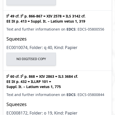
2
2
I
49
cf.
I
p. 866-867
=
XIV 2578
=
ILS 3142
cf.
EE IX p. 413
=
Suppl. It. – Latium vetus 1, 319
Text and further informationen on
EDCS
: EDCS-05800556
Squeezes
EC0010074, Folder: q 40, Kind: Papier
NO DIGITISED COPY
2
2
I
60
cf.
I
p. 868
=
XIV 2863
=
ILS 3684
cf.
EE IX p. 432
=
ILLRP 101
=
Suppl. It. – Latium vetus 1, 775
Text and further informationen on
EDCS
: EDCS-05800844
Squeezes
EC0008172, Folder: o 19, Kind: Papier