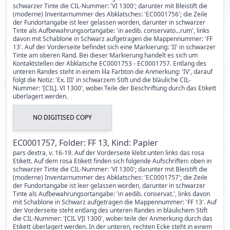
schwarzer Tinte die CIL-Nummer: 'VI 1300'; darunter mit Bleistift die
(moderne) Inventarnummer des Abklatsches: 'EC0001756'; die Zeile
der Fundortangabe ist leer gelassen worden, darunter in schwarzer
Tinte als Aufbewahrungsortangabe: 'in aedib. conservato...rum', links
davon mit Schablone in Schwarz aufgetragen die Mappennummer: 'FF
13'. Auf der Vorderseite befindet sich eine Markierung: 'II' in schwarzer
Tinte am oberen Rand. Bei dieser Markierung handelt es sich um
Kontaktstellen der Abklatsche EC0001753 - EC0001757. Entlang des
unteren Randes steht in einem lila Farbton die Anmerkung: 'IV', darauf
folgt die Notiz: 'Ex. III' in schwarzem Stift und die bläuliche CIL-
Nummer: '[CIL]. VI 1300', wobei Teile der Beschriftung durch das Etikett
überlagert werden.
NO DIGITISED COPY
EC0001757, Folder: FF 13, Kind: Papier
pars dextra, v. 16-19. Auf der Vorderseite klebt unten links das rosa
Etikett. Auf dem rosa Etikett finden sich folgende Aufschriften: oben in
schwarzer Tinte die CIL-Nummer: 'VI 1300'; darunter mit Bleistift die
(moderne) Inventarnummer des Abklatsches: 'EC0001757'; die Zeile
der Fundortangabe ist leer gelassen worden, darunter in schwarzer
Tinte als Aufbewahrungsortangabe: 'in aedib. conservat.', links davon
mit Schablone in Schwarz aufgetragen die Mappennummer: 'FF 13'. Auf
der Vorderseite steht entlang des unteren Randes in bläulichem Stift
die CIL-Nummer: '[CIL V]I 1300', wobei teile der Anmerkung durch das
Etikett überlagert werden. In der unteren, rechten Ecke steht in einem