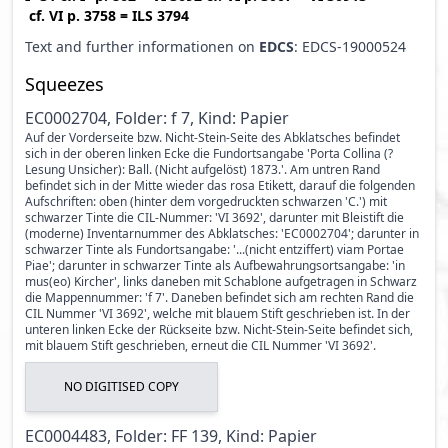
cf.
VI p. 3758
=
ILS 3794
Text and further informationen on
EDCS
: EDCS-19000524
Squeezes
EC0002704, Folder: f 7, Kind: Papier
Auf der Vorderseite bzw. Nicht-Stein-Seite des Abklatsches befindet
sich in der oberen linken Ecke die Fundortsangabe 'Porta Collina (?
Lesung Unsicher): Ball. (Nicht aufgelöst) 1873.'. Am untren Rand
befindet sich in der Mitte wieder das rosa Etikett, darauf die folgenden
Aufschriften: oben (hinter dem vorgedruckten schwarzen 'C.') mit
schwarzer Tinte die CIL-Nummer: 'VI 3692', darunter mit Bleistift die
(moderne) Inventarnummer des Abklatsches: 'EC0002704'; darunter in
schwarzer Tinte als Fundortsangabe: '...(nicht entziffert) viam Portae
Piae'; darunter in schwarzer Tinte als Aufbewahrungsortsangabe: 'in
mus(eo) Kircher', links daneben mit Schablone aufgetragen in Schwarz
die Mappennummer: 'f 7'. Daneben befindet sich am rechten Rand die
CIL Nummer 'VI 3692', welche mit blauem Stift geschrieben ist. In der
unteren linken Ecke der Rückseite bzw. Nicht-Stein-Seite befindet sich,
mit blauem Stift geschrieben, erneut die CIL Nummer 'VI 3692'.
NO DIGITISED COPY
EC0004483, Folder: FF 139, Kind: Papier