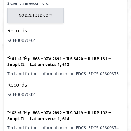
2 exempla in eodem folio.
NO DIGITISED COPY
Records
SCH0007032
2
2
I
61
cf.
I
p. 868
=
XIV 2891
=
ILS 3420
=
ILLRP 131
=
Suppl. It. – Latium vetus 1, 613
Text and further informationen on
EDCS
: EDCS-05800873
Records
SCH0007042
2
2
I
62
cf.
I
p. 868
=
XIV 2892
=
ILS 3419
=
ILLRP 132
=
Suppl. It. – Latium vetus 1, 614
Text and further informationen on
EDCS
: EDCS-05800874