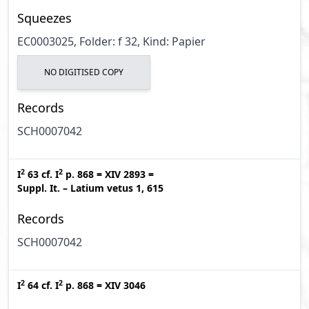
Squeezes
EC0003025, Folder: f 32, Kind: Papier
NO DIGITISED COPY
Records
SCH0007042
2
2
I
63
cf.
I
p. 868
=
XIV 2893
=
Suppl. It. – Latium vetus 1, 615
Records
SCH0007042
2
2
I
64
cf.
I
p. 868
=
XIV 3046