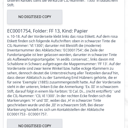
unteren Randes steht die verkürzte CIL-Nummer: '1300' in bläulichem
Stift.
NO DIGITISED COPY
EC0001754, Folder: FF 13, Kind: Papier
v. 10-18. Auf der Vorderseite klebt links das rosa Etikett. Auf dem rosa
Etikett finden sich folgende Aufschriften: oben in schwarzer Tinte die
CIL-Nummer: 'VI 1300'; darunter mit Bleistift die (moderne)
Inventarnummer des Abklatsches: 'EC0001754'; die Zeile der
Fundortangabe ist leer gelassen worden, darunter in schwarzer Tinte
als Aufbewahrungsortangabe: 'in aedib. conservat.', links davon mit
Schablone in Schwarz aufgetragen die Mappennummer: 'FF 13'. Auf der
Vorderseite sind zwar keine Winkel bzw. halbe eckige Klammern zu
sehen, dennoch deutet die Unterstreichung aller Textzeilen darauf hin,
dass dieser Abklatsch zu der Sammlung Emil Hübners gehörte, die er
für seine 'Exempla' (1885) zusammengestellt hatte. Auf der Vorderseite
steht in der unteren, linken Ecke die Anmerkung: 'Ex. III' in schwarzem
Stift, darauf folgt in einem lila Farbton: 'II Cal. Di... (nicht entziffert) ' und
die CIL-Nummer: 'CIL VI 1300'. In der rechten Ecke finden sich die
Markierungen: 'H' und 'III', wobei das ,H’ in schwarzer Tinte
geschrieben wurde und die ,III’ in schwarzem Stift. Bei dieser
Markierung handelt es sich um Kontaktstellen der Abklatsche
EC0001753 - EC0001757.
NO DIGITISED COPY