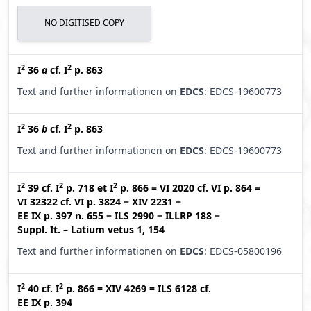
NO DIGITISED COPY
2
2
I
36
a
cf.
I
p. 863
Text and further informationen on
EDCS
: EDCS-19600773
2
2
I
36
b
cf.
I
p. 863
Text and further informationen on
EDCS
: EDCS-19600773
2
2
2
I
39
cf.
I
p. 718
et
I
p. 866
=
VI 2020
cf.
VI p. 864
=
VI 32322
cf.
VI p. 3824
=
XIV 2231
=
EE IX p. 397 n. 655
=
ILS 2990
=
ILLRP 188
=
Suppl. It. – Latium vetus 1, 154
Text and further informationen on
EDCS
: EDCS-05800196
2
2
I
40
cf.
I
p. 866
=
XIV 4269
=
ILS 6128
cf.
EE IX p. 394