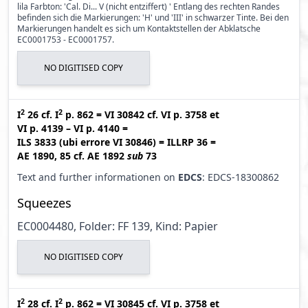
lila Farbton: 'Cal. Di... V (nicht entziffert) ' Entlang des rechten Randes
befinden sich die Markierungen: 'H' und 'III' in schwarzer Tinte. Bei den
Markierungen handelt es sich um Kontaktstellen der Abklatsche
EC0001753 - EC0001757.
NO DIGITISED COPY
2
2
I
26
cf.
I
p. 862
=
VI 30842
cf.
VI p. 3758
et
VI p. 4139 – VI p. 4140
=
ILS 3833 (ubi errore VI 30846
)
=
ILLRP 36
=
AE 1890, 85
cf.
AE 1892
sub
73
Text and further informationen on
EDCS
: EDCS-18300862
Squeezes
EC0004480, Folder: FF 139, Kind: Papier
NO DIGITISED COPY
2
2
I
28
cf.
I
p. 862
=
VI 30845
cf.
VI p. 3758
et