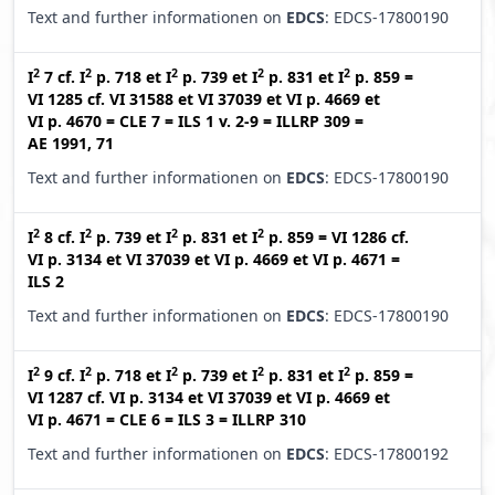
Text and further informationen on
EDCS
: EDCS-17800190
2
2
2
2
2
I
7
cf.
I
p. 718
et
I
p. 739
et
I
p. 831
et
I
p. 859
=
VI 1285
cf.
VI 31588
et
VI 37039
et
VI p. 4669
et
VI p. 4670
=
CLE 7
=
ILS 1 v. 2-9
=
ILLRP 309
=
AE 1991, 71
Text and further informationen on
EDCS
: EDCS-17800190
2
2
2
2
I
8
cf.
I
p. 739
et
I
p. 831
et
I
p. 859
=
VI 1286
cf.
VI p. 3134
et
VI 37039
et
VI p. 4669
et
VI p. 4671
=
ILS 2
Text and further informationen on
EDCS
: EDCS-17800190
2
2
2
2
2
I
9
cf.
I
p. 718
et
I
p. 739
et
I
p. 831
et
I
p. 859
=
VI 1287
cf.
VI p. 3134
et
VI 37039
et
VI p. 4669
et
VI p. 4671
=
CLE 6
=
ILS 3
=
ILLRP 310
Text and further informationen on
EDCS
: EDCS-17800192