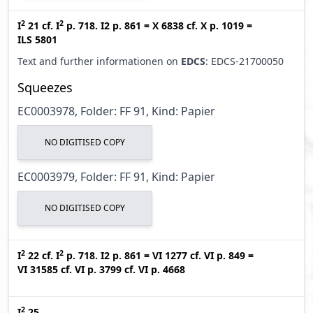
2
2
I
21
cf.
I
p. 718. I2 p. 861
=
X 6838
cf.
X p. 1019
=
ILS 5801
Text and further informationen on
EDCS
: EDCS-21700050
Squeezes
EC0003978, Folder: FF 91, Kind: Papier
NO DIGITISED COPY
EC0003979, Folder: FF 91, Kind: Papier
NO DIGITISED COPY
2
2
I
22
cf.
I
p. 718. I2 p. 861
=
VI 1277
cf.
VI p. 849
=
VI 31585
cf.
VI p. 3799
cf.
VI p. 4668
2
I
25