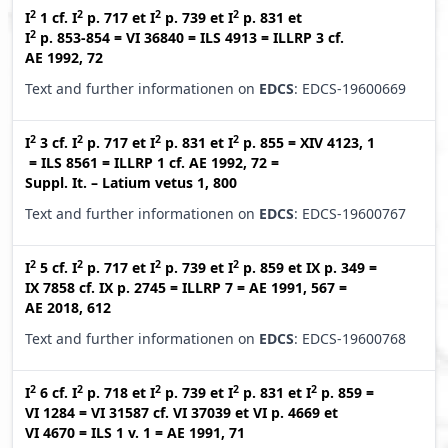
2
2
2
2
I
1
cf.
I
p. 717
et
I
p. 739
et
I
p. 831
et
2
I
p. 853-854
=
VI 36840
=
ILS 4913
=
ILLRP 3
cf.
AE 1992, 72
Text and further informationen on
EDCS
: EDCS-19600669
2
2
2
2
I
3
cf.
I
p. 717
et
I
p. 831
et
I
p. 855
=
XIV 4123, 1
=
ILS 8561
=
ILLRP 1
cf.
AE 1992, 72
=
Suppl. It. – Latium vetus 1, 800
Text and further informationen on
EDCS
: EDCS-19600767
2
2
2
2
I
5
cf.
I
p. 717
et
I
p. 739
et
I
p. 859
et
IX p. 349
=
IX 7858
cf.
IX p. 2745
=
ILLRP 7
=
AE 1991, 567
=
AE 2018, 612
Text and further informationen on
EDCS
: EDCS-19600768
2
2
2
2
2
I
6
cf.
I
p. 718
et
I
p. 739
et
I
p. 831
et
I
p. 859
=
VI 1284
=
VI 31587
cf.
VI 37039
et
VI p. 4669
et
VI 4670
=
ILS 1 v. 1
=
AE 1991, 71