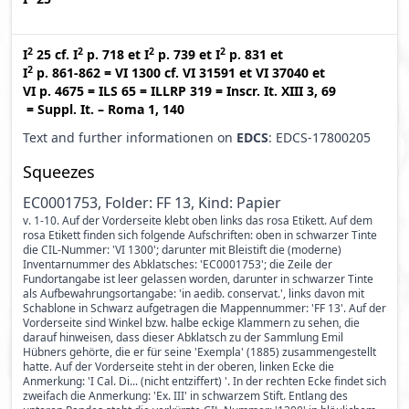
2
2
2
2
I
25
cf.
I
p. 718
et
I
p. 739
et
I
p. 831
et
2
I
p. 861-862
=
VI 1300
cf.
VI 31591
et
VI 37040
et
VI p. 4675
=
ILS 65
=
ILLRP 319
=
Inscr. It. XIII 3, 69
=
Suppl. It. – Roma 1, 140
Text and further informationen on
EDCS
: EDCS-17800205
Squeezes
EC0001753, Folder: FF 13, Kind: Papier
v. 1-10. Auf der Vorderseite klebt oben links das rosa Etikett. Auf dem
rosa Etikett finden sich folgende Aufschriften: oben in schwarzer Tinte
die CIL-Nummer: 'VI 1300'; darunter mit Bleistift die (moderne)
Inventarnummer des Abklatsches: 'EC0001753'; die Zeile der
Fundortangabe ist leer gelassen worden, darunter in schwarzer Tinte
als Aufbewahrungsortangabe: 'in aedib. conservat.', links davon mit
Schablone in Schwarz aufgetragen die Mappennummer: 'FF 13'. Auf der
Vorderseite sind Winkel bzw. halbe eckige Klammern zu sehen, die
darauf hinweisen, dass dieser Abklatsch zu der Sammlung Emil
Hübners gehörte, die er für seine 'Exempla' (1885) zusammengestellt
hatte. Auf der Vorderseite steht in der oberen, linken Ecke die
Anmerkung: 'I Cal. Di... (nicht entziffert) '. In der rechten Ecke findet sich
zweifach die Anmerkung: 'Ex. III' in schwarzem Stift. Entlang des