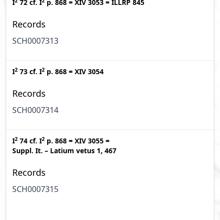
2
2
I
72
cf.
I
p. 868
=
XIV 3053
=
ILLRP 845
Records
SCH0007313
2
2
I
73
cf.
I
p. 868
=
XIV 3054
Records
SCH0007314
2
2
I
74
cf.
I
p. 868
=
XIV 3055
=
Suppl. It. – Latium vetus 1, 467
Records
SCH0007315