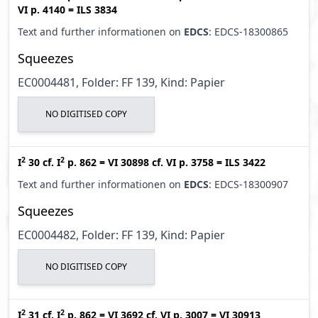
VI p. 4140
=
ILS 3834
Text and further informationen on
EDCS
: EDCS-18300865
Squeezes
EC0004481, Folder: FF 139, Kind: Papier
NO DIGITISED COPY
2
2
I
30
cf.
I
p. 862
=
VI 30898
cf.
VI p. 3758
=
ILS 3422
Text and further informationen on
EDCS
: EDCS-18300907
Squeezes
EC0004482, Folder: FF 139, Kind: Papier
NO DIGITISED COPY
2
2
I
31
cf.
I
p. 862
=
VI 3692
cf.
VI p. 3007
=
VI 30913