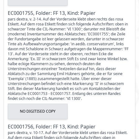
EC0001755, Folder: FF 13, Kind: Papier
pars dextra, v. 2-14. Auf der Vorderseite klebt oben rechts das rosa
Etikett. Auf dem rosa Etikett finden sich folgende Aufschriften: oben in
schwarzer Tinte die CIL-Nummer: 'VI 1300'; darunter mit Bleistift die
(moderne) Inventarnummer des Abklatsches: 'EC0001755'; die Zeile
der Fundortangabe ist leer gelassen worden, darunter in schwarzer
Tinte als Aufbewahrungsortangabe: 'in aedib. conservatorum', links
davon mit Schablone in Schwarz aufgetragen die Mappennummer: 'FF
13'. Auf der Vorderseite steht in der oberen, rechten Ecke die
Anmerkung: 'Ex. III' in schwarzem Stift Es sind zwar keine Winkel bzw.
halbe eckige Klammern zu sehen, dennoch deuten die
Unterstreichungen einzelner Textzeilen darauf hin, dass dieser
Abklatsch zu der Sammlung Emil Hübners gehörte, die er für seine
'Exempla' (1885) zusammengestellt hatte. Über einer dieser
Unterstreichungen befindet sich eine Markierung: 'II' in schwarzem
Stift. Bei dieser Markierung handelt es sich um Kontaktstellen der
Abklatsche EC0001753 - EC0001757. Entlang des unteren Randes
findet sich noch die CIL-Nummer: 'VI 1300'.
NO DIGITISED COPY
EC0001756, Folder: FF 13, Kind: Papier
pars dextra, v. 10-17. Auf der Vorderseite klebt unten das rosa Etikett.
Auf dem rosa Etikett finden sich folgende Aufschriften: oben in