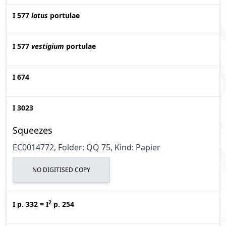
I 577
latus
portulae
I 577
vestigium
portulae
I 674
I 3023
Squeezes
EC0014772, Folder: QQ 75, Kind: Papier
NO DIGITISED COPY
2
I p. 332
=
I
p. 254