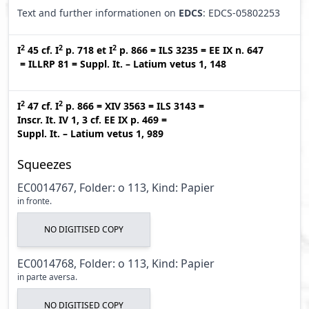
Text and further informationen on
EDCS
: EDCS-05802253
2
2
2
I
45
cf.
I
p. 718
et
I
p. 866
=
ILS 3235
=
EE IX n. 647
=
ILLRP 81
=
Suppl. It. – Latium vetus 1, 148
2
2
I
47
cf.
I
p. 866
=
XIV 3563
=
ILS 3143
=
Inscr. It. IV 1, 3
cf.
EE IX p. 469
=
Suppl. It. – Latium vetus 1, 989
Squeezes
EC0014767, Folder: o 113, Kind: Papier
in fronte.
NO DIGITISED COPY
EC0014768, Folder: o 113, Kind: Papier
in parte aversa.
NO DIGITISED COPY