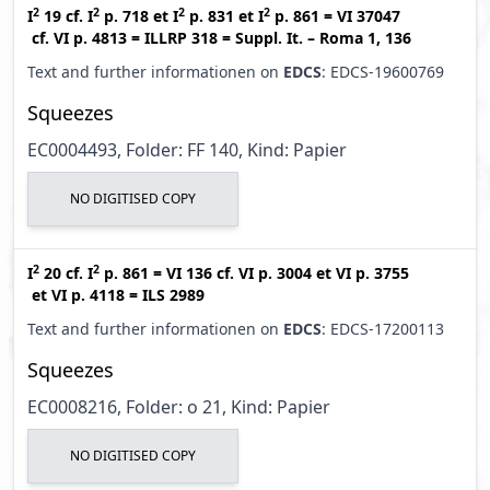
2
2
2
2
I
19
cf.
I
p. 718
et
I
p. 831
et
I
p. 861
=
VI 37047
cf.
VI p. 4813
=
ILLRP 318
=
Suppl. It. – Roma 1, 136
Text and further informationen on
EDCS
: EDCS-19600769
Squeezes
EC0004493, Folder: FF 140, Kind: Papier
NO DIGITISED COPY
2
2
I
20
cf.
I
p. 861
=
VI 136
cf.
VI p. 3004
et
VI p. 3755
et
VI p. 4118
=
ILS 2989
Text and further informationen on
EDCS
: EDCS-17200113
Squeezes
EC0008216, Folder: o 21, Kind: Papier
NO DIGITISED COPY