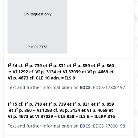
On Request only
PH0017378
2
2
2
2
2
I
14
cf.
I
p. 739
et
I
p. 831
et
I
p. 859
et
I
p. 860
=
VI 1292
cf.
VI p. 3134
et
VI 37039
et
VI p. 4669
et
VI p. 4673
cf.
CLE 10 adn.
=
ILS 9
Text and further informationen on
EDCS
: EDCS-17800197
2
2
2
2
2
I
15
cf.
I
p. 718
et
I
p. 739
et
I
p. 831
et
I
p. 859
2
et
I
p. 860
=
VI 1293
cf.
VI p. 3134
et
VI p. 4669
et
VI p. 4673
et
VI 37039
=
CLE 958
=
ILS 6
=
ILLRP 316
Text and further informationen on
EDCS
: EDCS-17800198