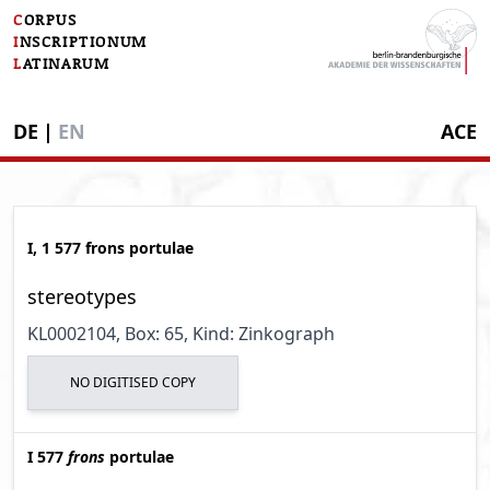
C
ORPUS
I
NSCRIPTIONUM
L
ATINARUM
DE
|
EN
ACE
I, 1 577 frons portulae
stereotypes
KL0002104
, Box: 65
, Kind: Zinkograph
NO DIGITISED COPY
I 577
frons
portulae