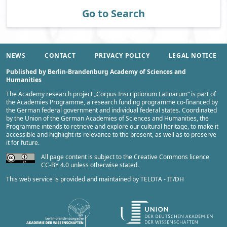
Go to Search
NEWS
CONTACT
PRIVACY POLICY
LEGAL NOTICE
Published by Berlin-Brandenburg Academy of Sciences and
Humanities
The Academy research project „
Corpus Inscriptionum Latinarum
“ is part of
the
Academies Programme
, a research funding programme co-financed by
the German federal government and individual federal states. Coordinated
by the
Union of the German Academies of Sciences and Humanities
, the
Programme intends to retrieve and explore our cultural heritage, to make it
accessible and highlight its relevance to the present, as well as to preserve
it for future.
All page content is subject to the Creative Commons licence
CC-BY 4.0 unless otherwise stated.
This web service is provided and maintained by
TELOTA - IT/DH