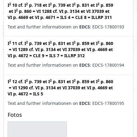
2
2
2
2
2
I
10
cf.
I
p. 718
et
I
p. 739
et
I
p. 831
et
I
p. 859
2
et
I
p. 860
=
VI 1288
cf.
VI p. 3134
et
VI 37039
et
VI p. 4669
et
VI p. 4671
=
ILS 4
=
CLE 8
=
ILLRP 311
Text and further informationen on
EDCS
: EDCS-17800193
2
2
2
2
2
I
11
cf.
I
p. 739
et
I
p. 831
et
I
p. 859
et
I
p. 860
=
VI 1289
cf.
VI p. 3134
et
VI 37039
et
VI p. 4669
et
VI p. 4672
=
CLE 9
=
ILS 7
=
ILLRP 312
Text and further informationen on
EDCS
: EDCS-17800194
2
2
2
2
2
I
12
cf.
I
p. 739
et
I
p. 831
et
I
p. 859
et
I
p. 860
=
VI 1290
cf.
VI p. 3134
et
VI 37039
et
VI p. 4669
et
VI p. 4672
=
ILS 5
Text and further informationen on
EDCS
: EDCS-17800195
Fotos