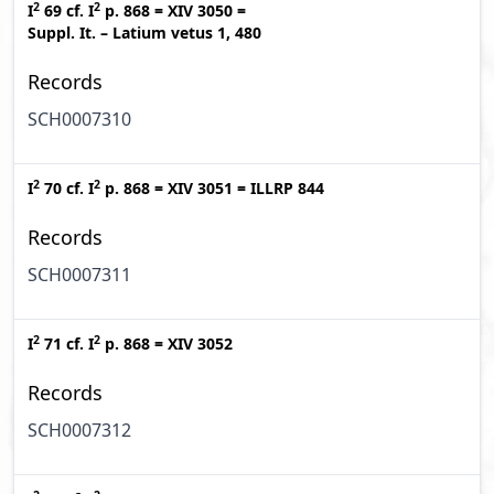
2
2
I
69
cf.
I
p. 868
=
XIV 3050
=
Suppl. It. – Latium vetus 1, 480
Records
SCH0007310
2
2
I
70
cf.
I
p. 868
=
XIV 3051
=
ILLRP 844
Records
SCH0007311
2
2
I
71
cf.
I
p. 868
=
XIV 3052
Records
SCH0007312